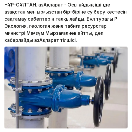
НҰР-СҰЛТАН. ҚазАқпарат - Осы айдың ішінде
Қазақстан мен Қырғызстан бір-біріне су беру кестесін
сақтамау себептерін талқылайды. Бұл туралы ҚР
Экология, геология және табиғи ресурстар
министрі Мағзұм Мырзағалиев айтты, деп
хабарлайды ҚазАқпарат тілшісі.