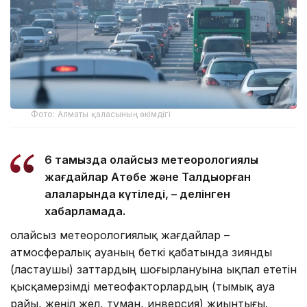
Фото: Алматы қаласының әкімдігі
6 тамызда қолайсыз метеорологиялық
жағдайлар Ақтөбе және Талдықорған
қалаларында күтіледі, – делінген
хабарламада.
Қолайсыз метеорологиялық жағдайлар –
атмосфералық ауаның беткі қабатында зиянды
(ластаушы) заттардың шоғырлануына ықпал ететін
қысқамерзімді метеофакторлардың (тымық ауа
райы, жеңіл жел, тұман, инверсия) жиынтығы.