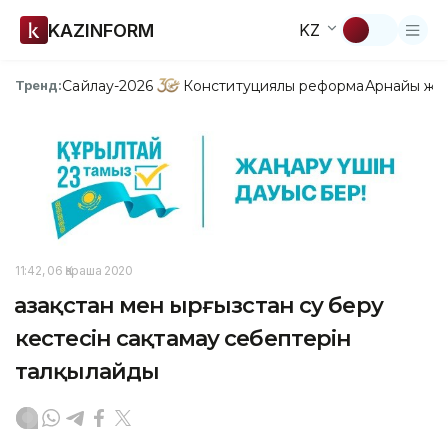
KAZINFORM
KZ
Сайлау-2026
Конституциялық реформа
Арнайы жо
Тренд:
11:42, 06 Қараша 2020
Қазақстан мен Қырғызстан су беру
кестесін сақтамау себептерін
талқылайды