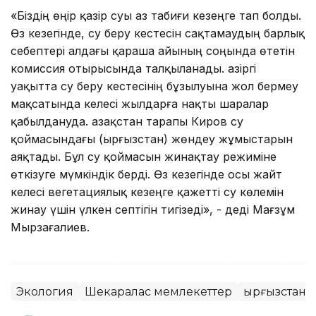
«Біздің өңір қазір суы аз табиғи кезеңге тап болды.
Өз кезегінде, су беру кестесін сақтамаудың барлық
себептері алдағы қараша айының соңында өтетін
комиссия отырысында талқыланады. Қазіргі
уақытта су беру кестесінің бұзылуына жол бермеу
мақсатында келесі жылдарға нақты шаралар
қабылдануда. Қазақстан тарапы Киров су
қоймасындағы (Қырғызстан) жөндеу жұмыстарын
аяқтады. Бұл су қоймасын жинақтау режиміне
өткізуге мүмкіндік берді. Өз кезегінде осы жайт
келесі вегетациялық кезеңге қажетті су көлемін
жинау үшін үлкен септігін тигізеді», - деді Мағзұм
Мырзағалиев.
Экология
Шекаралас мемлекеттер
Қырғызстан