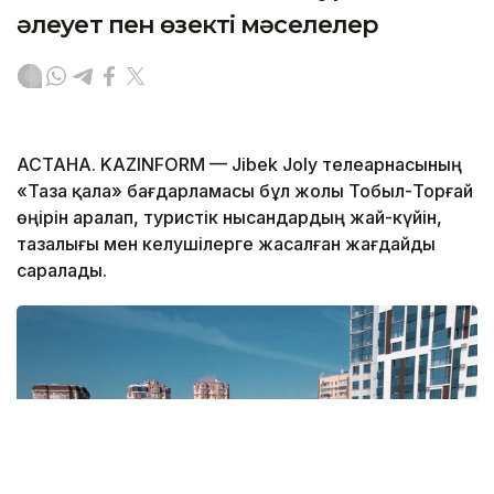
әлеует пен өзекті мәселелер
АСТАНА. KAZINFORM — Jibek Joly телеарнасының
«Таза қала» бағдарламасы бұл жолы Тобыл-Торғай
өңірін аралап, туристік нысандардың жай-күйін,
тазалығы мен келушілерге жасалған жағдайды
саралады.