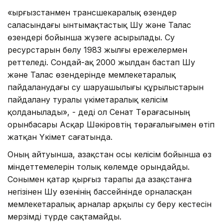
«Қырғызстанмен трансшекаралық өзендер
саласындағы ынтымақтастық Шу және Талас
өзендері бойынша жүзеге асырылады. Су
ресурстарын бөлу 1983 жылғы ережелермен
реттеледі. Сондай-ақ 2000 жылдан бастап Шу
және Талас өзендерінде мемлекетаралық
пайдаланудағы су шаруашылығы құрылыстарын
пайдалану туралы үкіметаралық келісім
қолданылады», - деді ол Сенат Төрағасының
орынбасары Асқар Шәкіровтің төрағалығымен өтіп
жатқан Үкімет сағатында.
Оның айтуынша, Қазақстан осы келісім бойынша өз
міндеттемелерін толық көлемде орындайды.
Сонымен қатар қырғыз тарапы да Қазақстанға
негізінен Шу өзенінің бассейнінде орналасқан
мемлекетаралық арналар арқылы су беру кестесін
мерзімді түрде сақтамайды.