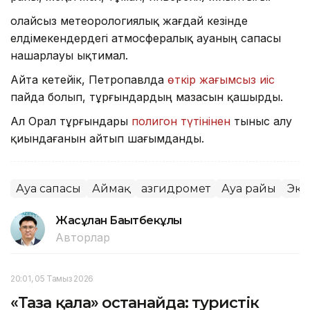
Қолайсыз метеорологиялық жағдай кезінде
елдімекендердегі атмосфералық ауаның сапасы
нашарлауы ықтимал.
Айта кетейік, Петропавлда
өткір жағымсыз иіс
пайда болып, тұрғындардың мазасын қашырды.
Ал Орал тұрғындары
полигон түтінінен
тыныс алу
қиындағанын айтып шағымданды.
Ауа сапасы
Аймақ
Қазгидромет
Ауа райы
Эко
Жасұлан Бақытбекұлы
Авторлар
20:01, 05 Тамыз 2026
«Таза қала» Қостанайда: туристік