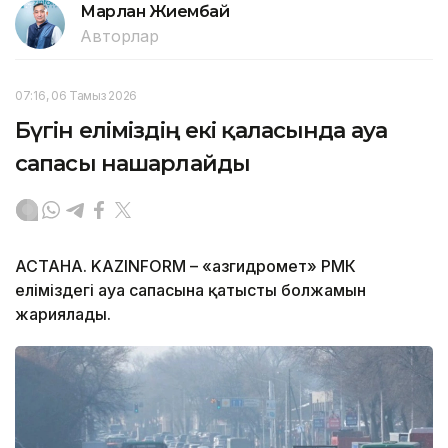
Марлан Жиембай
Авторлар
07:16, 06 Тамыз 2026
Бүгін еліміздің екі қаласында ауа
сапасы нашарлайды
АСТАНА. KAZINFORM – «Қазгидромет» РМК
еліміздегі ауа сапасына қатысты болжамын
жариялады.