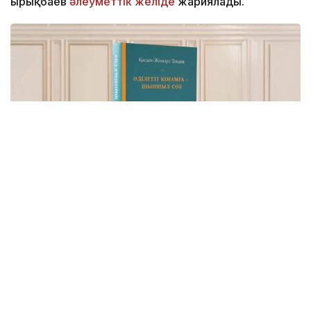
Қырықбаев
әлеуметтік желіде
жариялады.
Фото: видеодан алынған скрин
Бұл – Мемлекет басшысының Қазақстанды Әділетті,
Қауіпсіз және Өркендеген елге айналдыруды
көздеген ұлы мұратының сөзбен көмкерілген
жиынтық бейнесі.
– Құрметті достар! Сөз қадірін түсінетін,