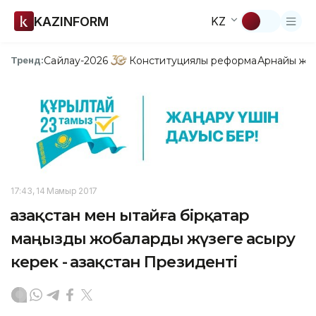
KAZINFORM
KZ
Сайлау-2026
Конституциялық реформа
Арнайы жо
Тренд:
17:43, 14 Мамыр 2017
Қазақстан мен Қытайға бірқатар
маңызды жобаларды жүзеге асыру
керек - Қазақстан Президенті