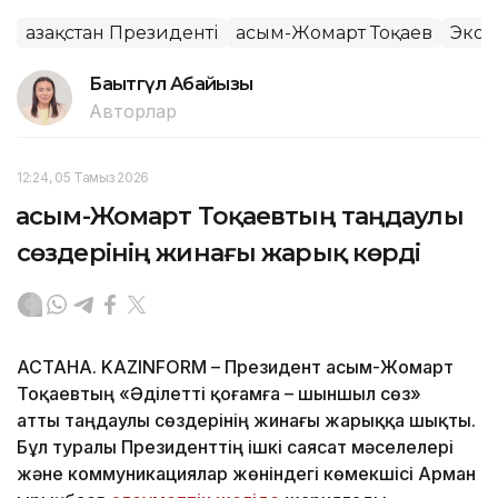
Қазақстан Президенті
Қасым-Жомарт Тоқаев
Экон
Бақытгүл Абайқызы
Авторлар
12:24, 05 Тамыз 2026
Қасым-Жомарт Тоқаевтың таңдаулы
сөздерінің жинағы жарық көрді
АСТАНА. KAZINFORM – Президент Қасым-Жомарт
Тоқаевтың «Әділетті қоғамға – шыншыл сөз»
атты таңдаулы сөздерінің жинағы жарыққа шықты.
Бұл туралы Президенттің ішкі саясат мәселелері
және коммуникациялар жөніндегі көмекшісі Арман