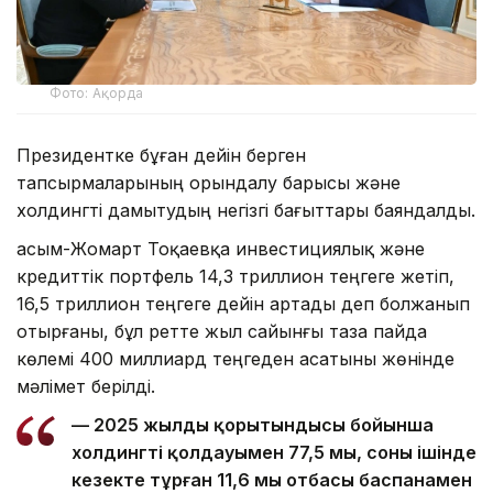
Фото: Ақорда
Президентке бұған дейін берген
тапсырмаларының орындалу барысы және
холдингті дамытудың негізгі бағыттары баяндалды.
Қасым-Жомарт Тоқаевқа инвестициялық және
кредиттік портфель 14,3 триллион теңгеге жетіп,
16,5 триллион теңгеге дейін артады деп болжанып
отырғаны, бұл ретте жыл сайынғы таза пайда
көлемі 400 миллиард теңгеден асатыны жөнінде
мәлімет берілді.
— 2025 жылдың қорытындысы бойынша
холдингтің қолдауымен 77,5 мың, соның ішінде
кезекте тұрған 11,6 мың отбасы баспанамен