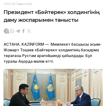
17:07, 05 Тамыз 2026
Президент «Бәйтерек» холдингінің
даму жоспарымен танысты
АСТАНА. KAZINFORM — Мемлекет басшысы Қасым-
Жомарт Тоқаев «Бәйтерек» холдингінің басқарма
төрағасы Рустам Қарағойшинді қабылдады. Бұл
туралы Ақорда мәлім етті.