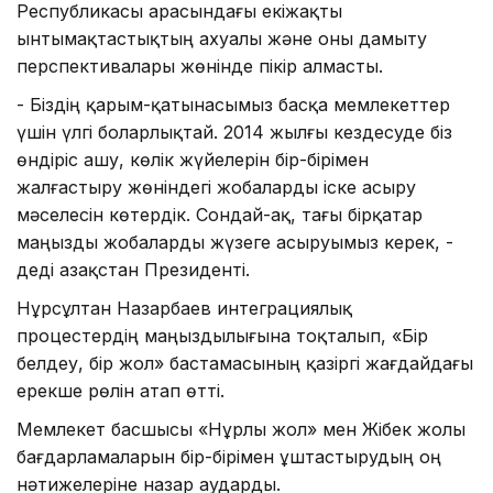
Республикасы арасындағы екіжақты
ынтымақтастықтың ахуалы және оны дамыту
перспективалары жөнінде пікір алмасты.
- Біздің қарым-қатынасымыз басқа мемлекеттер
үшін үлгі боларлықтай. 2014 жылғы кездесуде біз
өндіріс ашу, көлік жүйелерін бір-бірімен
жалғастыру жөніндегі жобаларды іске асыру
мәселесін көтердік. Сондай-ақ, тағы бірқатар
маңызды жобаларды жүзеге асыруымыз керек, -
деді Қазақстан Президенті.
Нұрсұлтан Назарбаев интеграциялық
процестердің маңыздылығына тоқталып, «Бір
белдеу, бір жол» бастамасының қазіргі жағдайдағы
ерекше рөлін атап өтті.
Мемлекет басшысы «Нұрлы жол» мен Жібек жолы
бағдарламаларын бір-бірімен ұштастырудың оң
нәтижелеріне назар аударды.