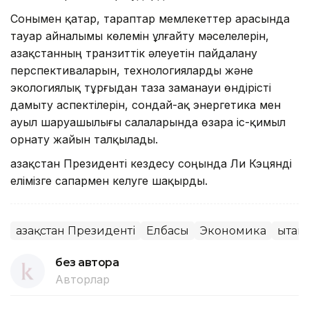
Сонымен қатар, тараптар мемлекеттер арасында
тауар айналымы көлемін ұлғайту мәселелерін,
Қазақстанның транзиттік әлеуетін пайдалану
перспективаларын, технологияларды және
экологиялық тұрғыдан таза заманауи өндірісті
дамыту аспектілерін, сондай-ақ энергетика мен
ауыл шаруашылығы салаларында өзара іс-қимыл
орнату жайын талқылады.
Қазақстан Президенті кездесу соңында Ли Кэцянді
елімізге сапармен келуге шақырды.
Қазақстан Президенті
Елбасы
Экономика
Қытай
без автора
Авторлар