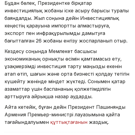
Бұдан бөлек, Президентке бірқатар
инвестициялық жобаны іске асыру барысы туралы
баяндалды. Жыл соңына дейін Инвестициялық
кеңестің қарауына импортты алмастыруға,
экспорт пен инфрақұрылымды дамытуға
бағытталған 26 жобаны енгізу жоспарланып отыр.
Кездесу соңында Мемлекет басшысы
экономиканың орнықты өсімін қамтамасыз ету,
ұзақмерзімді инвестиция тарту маңызды екенін
атап өтіп, шағын және орта бизнесті қолдау тетігін
күшейту жөнінде міндет жүктеді. Сонымен қатар
азаматтар үшін баспананың қолжетімділігін
арттыруға айрықша назар аударды.
Айта кетейік, бұған дейін Президент Пашинянды
Армения Премьер-министрі лауазымына қайта
тағайындалуымен
құттықтағанын
жаздық.