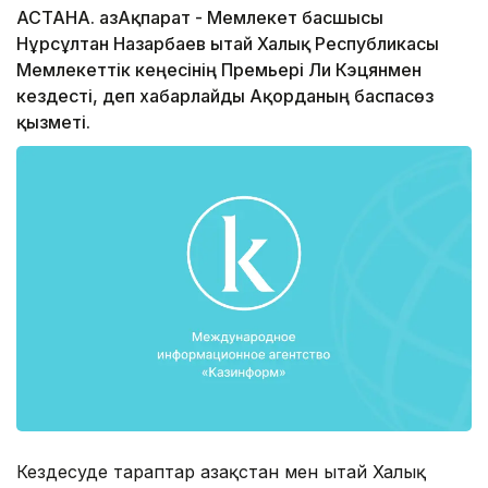
АСТАНА. ҚазАқпарат - Мемлекет басшысы
Нұрсұлтан Назарбаев Қытай Халық Республикасы
Мемлекеттік кеңесінің Премьері Ли Кэцянмен
кездесті, деп хабарлайды Ақорданың баспасөз
қызметі.
​Кездесуде тараптар Қазақстан мен Қытай Халық