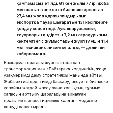
қамтамасыз етілді. Өткен жылы 77 ірі жоба
мен шағын және орта бизнеске арналған
27,4 мың жоба қаржыландырылып,
экспортқа тауар шығаратын 131 кәсіпкерге
қолдау көрсетілді. Ауылшаруашылық
тауарларын өндіретін 7,2 мың агроқұрылым
көктемгі егіс жұмыстарын жүргізу үшін 11,4
мың техниканы лизингке алды, — делінген
хабарламада.
Басқарма төрағасы жүргізіліп жатқан
трансформация мен «Бәйтерек» холдингінің жаңа
ұзақмерзімді даму стратегиясы жайында айтты.
Жоба активтерді тиімді басқару, әлеуетті бизнеске
қолайлы жағдай жасау және халықтың тұрмыс
сапасын арттыру шараларына арналған
проактивті инвестициялық холдинг моделіне
көшуді қарастырады.