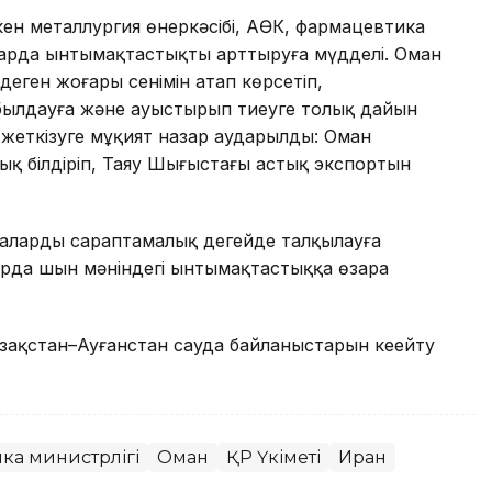
кен металлургия өнеркәсібі, АӨК, фармацевтика
ларда ынтымақтастықты арттыруға мүдделі. Оман
деген жоғары сенімін атап көрсетіп,
былдауға және ауыстырып тиеуге толық дайын
 жеткізуге мұқият назар аударылды: Оман
ық білдіріп, Таяу Шығыстағы астық экспортын
амаларды сараптамалық деңгейде талқылауға
ларда шын мәніндегі ынтымақтастыққа өзара
азақстан–Ауғанстан сауда байланыстарын кеңейту
ка министрлігі
Оман
ҚР Үкіметі
Иран