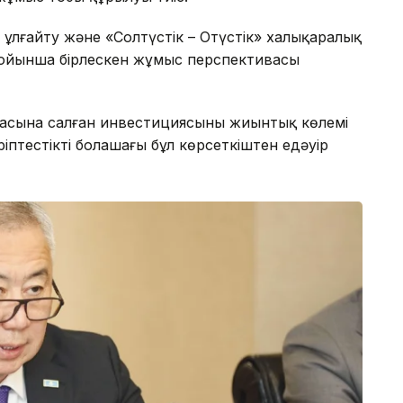
 ұлғайту және «Солтүстік – Оңтүстік» халықаралық
 бойынша бірлескен жұмыс перспективасы
икасына салған инвестициясының жиынтық көлемі
ріптестіктің болашағы бұл көрсеткіштен едәуір