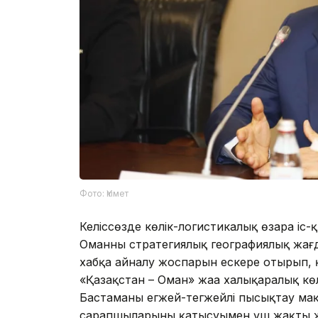
Фото: Үкімет
Келіссөзде көлік-логистикалық өзара іс
Оманның стратегиялық географиялық жағд
хабқа айналу жоспарын ескере отырып,
«Қазақстан – Оман» жаңа халықаралық көл
Бастаманы егжей-тегжейлі пысықтау ма
сарапшыларының қатысуымен үш жақты ж