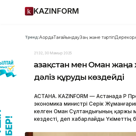
KAZINFORM
Ақорда
Тағайындау
Заң және тәртіп
Дерекқор
Тренд:
21:32, 30 Мамыр 2025
Қазақстан мен Оман жаңа
дәліз құруды көздейді
АСТАНА. KAZINFORM — Астанада ҚР П
экономика министрі Серік Жұманғари
келген Оман Сұлтандығының қаржы м
кездесті, деп хабарлайды Үкіметтің б