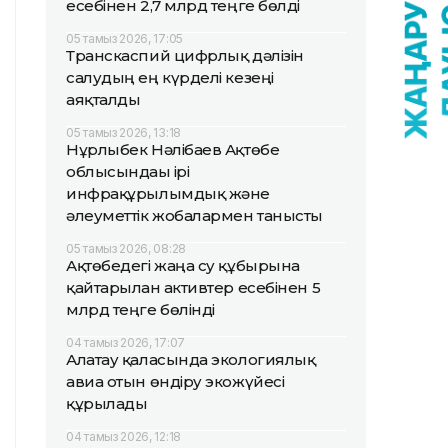
есебінен 2,7 млрд теңге бөлді
05 тамыз 2026, 17:05
Транскаспий цифрлық дәлізін
салудың ең күрделі кезеңі
аяқталды
05 тамыз 2026, 13:18
Нұрлыбек Нәлібаев Ақтөбе
облысындағы ірі
инфрақұрылымдық және
әлеуметтік жобалармен танысты
05 тамыз 2026, 08:28
Ақтөбедегі жаңа су құбырына
қайтарылған активтер есебінен 5
млрд теңге бөлінді
04 тамыз 2026, 17:07
Алатау қаласында экологиялық
авиа отын өндіру экожүйесі
құрылады
04 тамыз 2026, 12:18