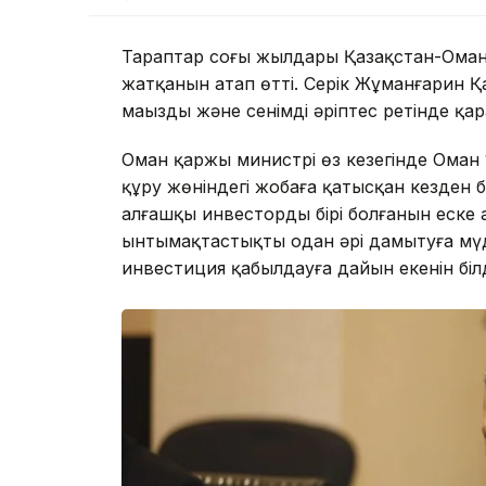
Тараптар соңғы жылдары Қазақстан-Оман
жатқанын атап өтті. Серік Жұманғарин 
маңызды және сенімді әріптес ретінде қа
Оман қаржы министрі өз кезегінде Оман
құру жөніндегі жобаға қатысқан кезден 
алғашқы инвестордың бірі болғанын еске а
ынтымақтастықты одан әрі дамытуға мүд
инвестиция қабылдауға дайын екенін білд