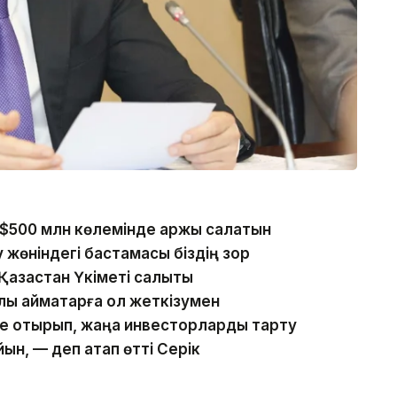
 $500 млн көлемінде қаржы салатын
у жөніндегі бастамасы біздің зор
зақстан Үкіметі салықтық
қ аймақтарға қол жеткізумен
те отырып, жаңа инвесторларды тарту
йын, — деп атап өтті Серік