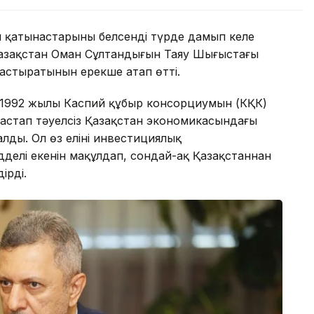
 қатынастарының белсенді түрде дамып келе
Қазақстан Оман Сұлтандығын Таяу Шығыстағы
растыратынын ерекше атап өтті.
 1992 жылы Каспий құбыр консорциумын (КҚК)
бастап тәуелсіз Қазақстан экономикасындағы
лды. Ол өз елінің инвестициялық
делі екенін мақұлдап, сондай-ақ Қазақстаннан
ірді.