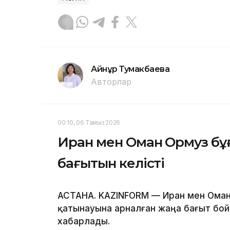
Айнұр Тумакбаева
Авторлар
00:10, 06 Тамыз 2026
Иран мен Оман Ормуз бұ
бағытын келісті
АСТАНА. KAZINFORM — Иран мен Оман
қатынауына арналған жаңа бағыт бой
хабарлады.