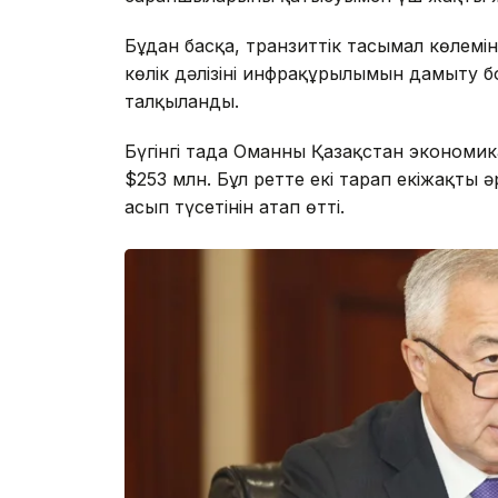
Бұдан басқа, транзиттік тасымал көлемін
көлік дәлізінің инфрақұрылымын дамыту
талқыланды.
Бүгінгі таңда Оманның Қазақстан эконом
$253 млн. Бұл ретте екі тарап екіжақты ә
асып түсетінін атап өтті.