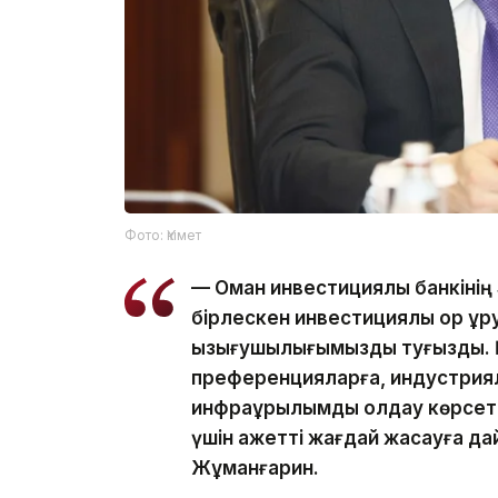
Фото: Үкімет
— Оман инвестициялық банкінің
бірлескен инвестициялық қор құр
қызығушылығымызды туғызды. Қа
преференцияларға, индустриялы
инфрақұрылымдық қолдау көрсе
үшін қажетті жағдай жасауға да
Жұманғарин.