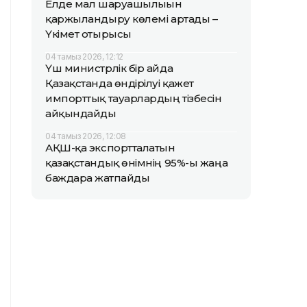
Елде мал шаруашылығын
қаржыландыру көлемі артады –
Үкімет отырысы
04 тамыз 2026, 12:12
Үш министрлік бір айда
Қазақстанда өндірілуі қажет
импорттық тауарлардың тізбесін
айқындайды
04 тамыз 2026, 12:08
АҚШ-қа экспортталатын
қазақстандық өнімнің 95%-ы жаңа
баждарға жатпайды