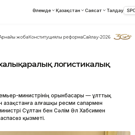
Әлемде
Қазақстан
Саясат
Талдау
SP
Арнайы жоба
Конституциялық реформа
Сайлау-2026
 халықаралық логистикалық
ремьер-министрінің орынбасары — ұлттық
н Қазақстанға алғашқы ресми сапармен
инистрі Сұлтан бен Сәлім Әл Хабсимен
аспасөз қызметі.