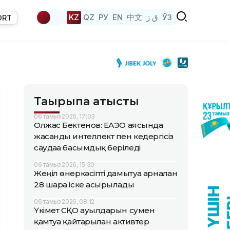
KZ
QZ
РУ
EN
中文
ق ز
ЎЗ
ORT
Тақырыпқа қатысты
06 тамыз 2026, 17:03
Олжас Бектенов: ЕАЭО аясында
жасанды интеллект пен кедергісіз
саудаға басымдық беріледі
06 тамыз 2026, 15:30
Жеңіл өнеркәсіпті дамытуға арналған
28 шара іске асырылады
06 тамыз 2026, 08:12
Үкімет СҚО ауылдарын сумен
қамтуға қайтарылған активтер