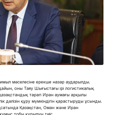
-қимыл мәселесіне ерекше назар аударылды.
айын, оның Таяу Шығыстағы ірі логистикалық
 қазақстандық тарап Иран аумағы арқылы
ік дәлізін құру мүмкіндігін қарастыруды ұсынды.
қсатында Қазақстан, Оман және Иран
ұмыс тобы құрылуы тиіс.