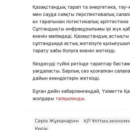
Қазақстандық тарап та энергетика, тау-
мен сауда сияқты перспективалық сала
өз тарапынан логистикалық әріптестікке 
Сұлтандықтың инфрақұрылымы ірі жүк қа
екенін мәлімдеді. Қазақстандық астықты
сұлтандыққа астық жеткізуге қызығушыл
тарату хабы болуға екенін жеткізді.
Кездесудің түйіні ретінде тараптар баст
уағдаласты. Барлық сөз қозғалған сала
дайын екендіктерін жеткізді.
Бұған дейін хабарланғандай, Үкіметте Қ
жолдары
талқыланды.
Серік Жұманғарин
ҚР Ұлттық экономи
Көлік