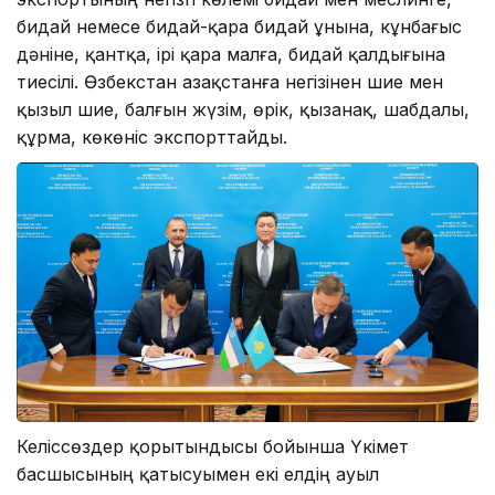
бидай немесе бидай-қара бидай ұнына, кұнбағыс
дәніне, қантқа, ірі қара малға, бидай қалдығына
тиесілі. Өзбекстан Қазақстанға негізінен шие мен
қызыл шие, балғын жүзім, өрік, қызанақ, шабдалы,
құрма, көкөніс экспорттайды.
Келіссөздер қорытындысы бойынша Үкімет
басшысының қатысуымен екі елдің ауыл