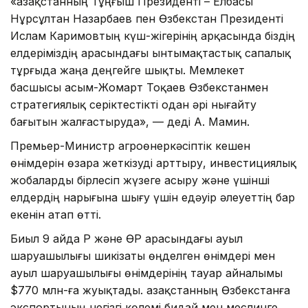
«Қазақстанның Тұңғыш Президенті – Елбасы
Нұрсұлтан Назарбаев пен Өзбекстан Президенті
Ислам Каримовтың күш-жігерінің арқасында біздің
елдеріміздің арасындағы ынтымақтастық сапалық
тұрғыда жаңа деңгейге шықты. Мемлекет
басшысы Қасым-Жомарт Тоқаев Өзбекстанмен
стратегиялық серіктестікті одан әрі нығайту
бағытын жалғастыруда», — деді А. Мамин.
Премьер-Министр агроөнеркәсіптік кешен
өнімдерін өзара жеткізуді арттыру, инвестициялық
жобаларды бірлесіп жүзеге асыру және үшінші
елдердің нарығына шығу үшін едәуір әлеуеттің бар
екенін атап өтті.
Биыл 9 айда ҚР және ӨР арасындағы ауыл
шаруашылығы шикізаты өңделген өнімдері мен
ауыл шаруашылығы өнімдерінің тауар айналымы
$770 млн-ға жуықтады. Қазақстанның Өзбекстанға
экспортының негізгі көлемі бидай мен меслинге,