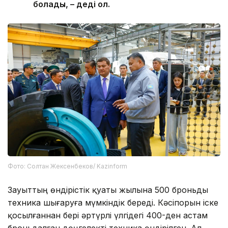
болады, – деді ол.
Фото: Солтан Жексенбеков/ Kazinform
Зауыттың өндірістік қуаты жылына 500 броньды
техника шығаруға мүмкіндік береді. Кәсіпорын іске
қосылғаннан бері әртүрлі үлгідегі 400-ден астам