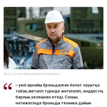
Фото: Солтан Жексенбеков/ Kazinform
– Әуелі арнайы броньдалған болат зауытқа
табақ металл түрінде жеткізіліп, өндірістің
барлық кезеңінен өтеді. Соның
нәтижесінде броньды техника дайын