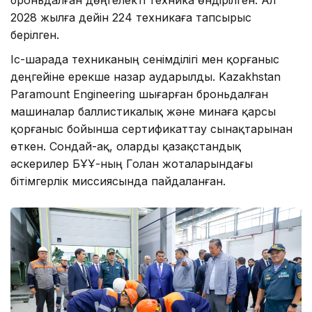
броньдалған дөңгелекті техника өндірілген. Ал
2028 жылға дейін 224 техникаға тапсырыс
берілген.
Іс-шарада техниканың сенімділігі мен қорғаныс
деңгейіне ерекше назар аударылды. Kazakhstan
Paramount Engineering шығарған броньдалған
машиналар баллистикалық және минаға қарсы
қорғаныс бойынша сертификаттау сынақтарынан
өткен. Сондай-ақ, оларды қазақстандық
әскерилер БҰҰ-ның Голан жоталарындағы
бітімгерлік миссиясында пайдаланған.