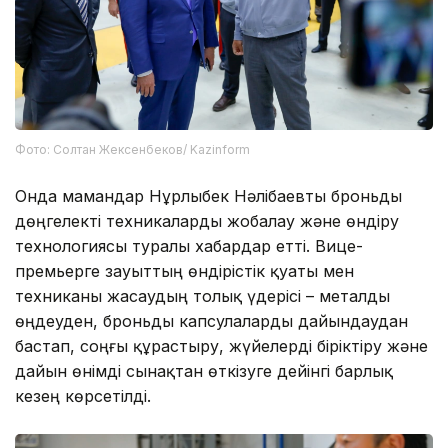
Фото: Солтан Жексенбеков/ Kazinform
Онда мамандар Нұрлыбек Нәлібаевты броньды
дөңгелекті техникаларды жобалау және өндіру
технологиясы туралы хабардар етті. Вице-
премьерге зауыттың өндірістік қуаты мен
техниканы жасаудың толық үдерісі – металды
өңдеуден, броньды капсулаларды дайындаудан
бастап, соңғы құрастыру, жүйелерді біріктіру және
дайын өнімді сынақтан өткізуге дейінгі барлық
кезең көрсетілді.