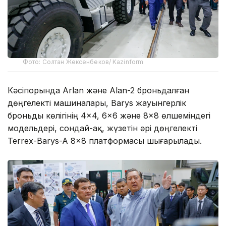
Фото: Солтан Жексенбеков/ Kazinform
Кәсіпорында Arlan және Alan-2 броньдалған
дөңгелекті машиналары, Barys жауынгерлік
броньды көлігінің 4×4, 6×6 және 8×8 өлшеміндегі
модельдері, сондай-ақ, жүзетін әрі дөңгелекті
Terrex-Barys-A 8×8 платформасы шығарылады.