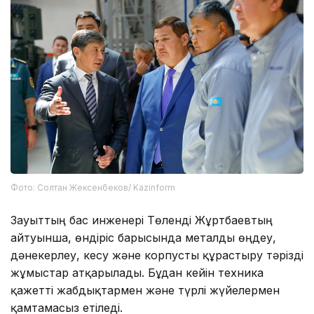
Фото: Солтан Жексенбеков/ Kazinform
Зауыттың бас инженері Төленді Жұртбаевтың
айтуынша, өндіріс барысында металды өңдеу,
дәнекерлеу, кесу және корпусты құрастыру тәрізді
жұмыстар атқарылады. Бұдан кейін техника
қажетті жабдықтармен және түрлі жүйелермен
қамтамасыз етіледі.