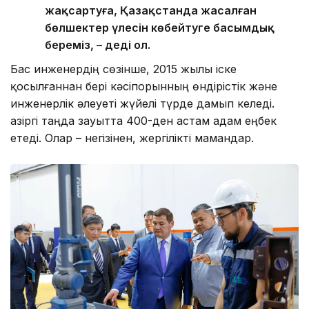
жақсартуға, Қазақстанда жасалған
бөлшектер үлесін көбейтуге басымдық
береміз, – деді ол.
Бас инженердің сөзінше, 2015 жылы іске
қосылғаннан бері кәсіпорынның өндірістік және
инженерлік әлеуеті жүйелі түрде дамып келеді.
Қазіргі таңда зауытта 400-ден астам адам еңбек
етеді. Олар – негізінен, жергілікті мамандар.