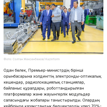
Фото: Солтан Жексенбеков/ Kazinform
Одан бөлек, Премьер-министрдің бірінші
орынбасарына холдингтің электронды-оптикалық
кешендер, радиолокациялық станциялар,
байланыс құралдары, роботтандырылған
платформалар және жауынгерлік модульдер
саласындағы жобалары таныстырылды. Олардың
кейбірінде қазақстандық бөлшектердің үлесі 70%-