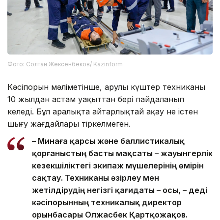
Фото: Солтан Жексенбеков/ Kazinform
Кәсіпорын мәліметінше, Қарулы күштер техниканы
10 жылдан астам уақыттан бері пайдаланып
келеді. Бұл аралықта айтарлықтай ақау не істен
шығу жағдайлары тіркелмеген.
– Минаға қарсы және баллистикалық
қорғаныстың басты мақсаты – жауынгерлік
кезекшіліктегі экипаж мүшелерінің өмірін
сақтау. Техниканы әзірлеу мен
жетілдірудің негізгі қағидаты – осы, – деді
кәсіпорынның техникалық директор
орынбасары Олжасбек Қартқожақов.