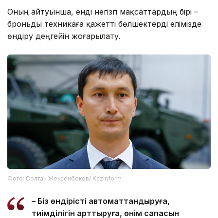
Оның айтуынша, енді негізгі мақсаттардың бірі –
броньды техникаға қажетті бөлшектерді елімізде
өндіру деңгейін жоғарылату.
Фото: Солтан Жексенбеков/ Kazinform
– Біз өндірісті автоматтандыруға,
тиімділігін арттыруға, өнім сапасын