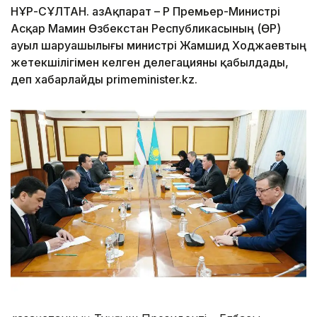
НҰР-СҰЛТАН. ҚазАқпарат – ҚР Премьер-Министрі
Асқар Мамин Өзбекстан Республикасының (ӨР)
ауыл шаруашылығы министрі Жамшид Ходжаевтың
жетекшілігімен келген делегацияны қабылдады,
деп хабарлайды primeminister.kz.