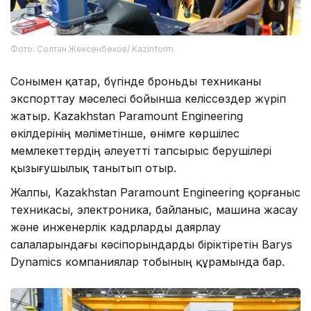
Фото: Солтан Жексенбеков/ Kazinform
Сонымен қатар, бүгінде броньды техниканы
экспорттау мәселесі бойынша келіссөздер жүріп
жатыр. Kazakhstan Paramount Engineering
өкілдерінің мәліметінше, өнімге көршілес
мемлекеттердің әлеуетті тапсырыс берушілері
қызығушылық танытып отыр.
Жалпы, Kazakhstan Paramount Engineering қорғаныс
техникасы, электроника, байланыс, машина жасау
және инженерлік кадрларды даярлау
салаларындағы кәсіпорындарды біріктіретін Barys
Dynamics компаниялар тобының құрамында бар.