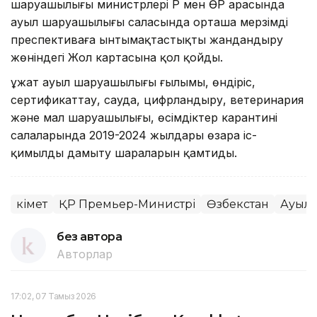
шаруашылығы министрлері ҚР мен ӨР арасында
ауыл шаруашылығы саласында орташа мерзімді
преспективаға ынтымақтастықты жандандыру
жөніндегі Жол картасына қол қойды.
Құжат ауыл шаруашылығы ғылымы, өндіріс,
сертификаттау, сауда, цифрландыру, ветеринария
және мал шаруашылығы, өсімдіктер карантині
салаларында 2019-2024 жылдары өзара іс-
қимылды дамыту шараларын қамтиды.
Үкімет
ҚР Премьер-Министрі
Өзбекстан
Ауыл
без автора
Авторлар
17:02, 07 Тамыз 2026