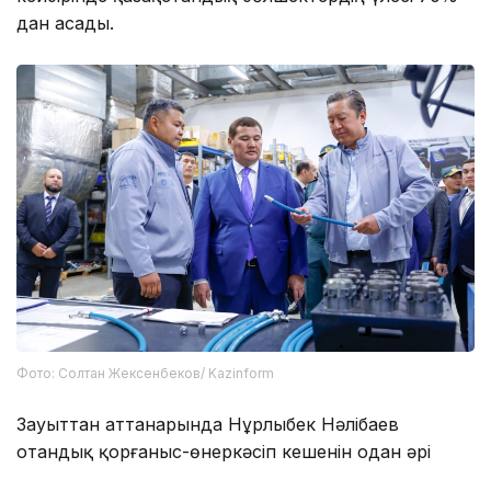
дан асады.
Фото: Солтан Жексенбеков/ Kazinform
Зауыттан аттанарында Нұрлыбек Нәлібаев
отандық қорғаныс-өнеркәсіп кешенін одан әрі
дамыту, жергілікті бөлшектер өндірісін кеңейту,