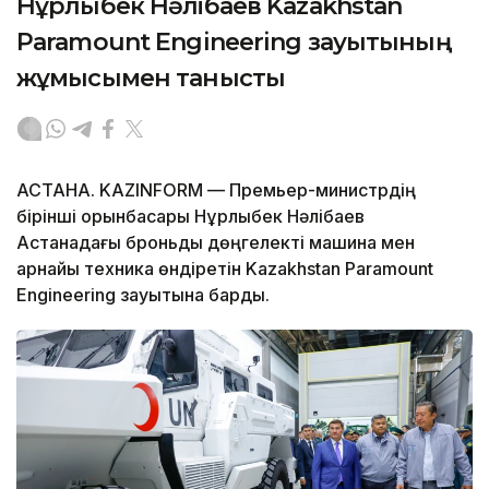
Нұрлыбек Нәлібаев Kazakhstan
Paramount Engineering зауытының
жұмысымен танысты
АСТАНА. KAZINFORM — Премьер-министрдің
бірінші орынбасары Нұрлыбек Нәлібаев
Астанадағы броньды дөңгелекті машина мен
арнайы техника өндіретін Kazakhstan Paramount
Engineering зауытына барды.