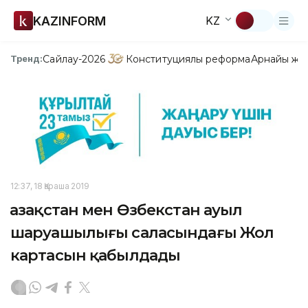
KAZINFORM
KZ
Сайлау-2026
Конституциялық реформа
Арнайы жо
Тренд:
12:37, 18 Қараша 2019
Қазақстан мен Өзбекстан ауыл
шаруашылығы саласындағы Жол
картасын қабылдады