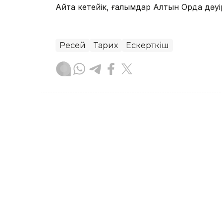
Айта кетейік, ғалымдар Алтын Орда дәуір
Ресей
Тарих
Ескерткіш
Асхат Райқұл
Авторлар
13:27, 05 Тамыз 2026
Ресейде шетелдіктерге 
күшіне енді