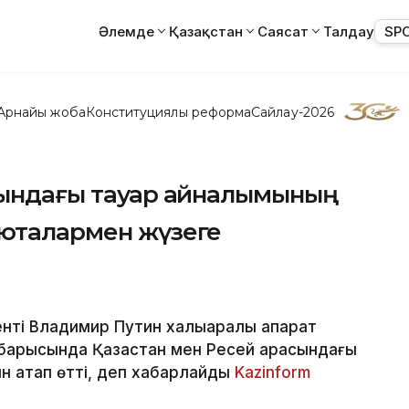
Әлемде
Қазақстан
Саясат
Талдау
SP
Арнайы жоба
Конституциялық реформа
Сайлау-2026
асындағы тауар айналымының
люталармен жүзеге
ті Владимир Путин халықаралық ақпарат
барысында Қазақстан мен Ресей арасындағы
н атап өтті, деп хабарлайды
Kazinform