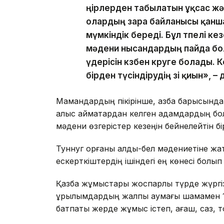
өңірлерден табылатын ұқсас ж
олардың өзара байланысы қанш
мүмкіндік береді. Бұл өтпелі к
мәдени нысандардың пайда бо
үдерісін көзбен көруге болады.
бірден түсіндірудің өзі қиын», 
Мамандардың пікірінше, қазба барысында 
алыс аймақтардан келген адамдардың бол
мәдени өзгерістер кезеңін бейнелейтін б
Туннуг қорғаны алды-бел мәдениетіне жа
ескерткіштердің ішіндегі ең көнесі болып
Қазба жұмыстары жоспарлы түрде жүргіз
құрылымдардың жалпы аумағы шамамен 1
батпақты жерде жұмыс істеп, ағаш, саз, 