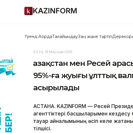
KAZINFORM
Ақорда
Тағайындау
Заң және тәртіп
Дерекқор
Тренд:
03:24, 19 Маусым 2025
Қазақстан мен Ресей ар
95%-ға жуығы ұлттық ва
асырылады
АСТАНА. KAZINFORM — Ресей Президен
агенттіктері басшыларымен кездесу 
тауар айналымының өсіп келе жатқаны
тілшісі.