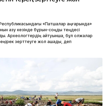
 Республикасындағы «Патшалар аңғарында»
ғанын қазу кезінде бұрын-соңды теңдесі
лды. Археологтердің айтуынша, бұл олжалар
ереңірек зерттеуге жол ашады, деп