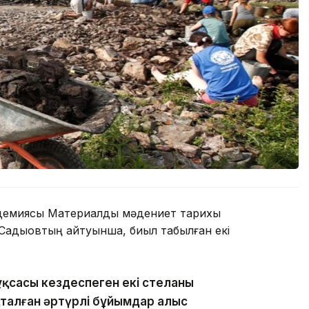
адемиясы Материалдық мәдениет тарихы
Садықовтың айтуынша, биыл табылған екі
ұқсасы кездеспеген екі стеланы
талған әртүрлі бұйымдар алыс