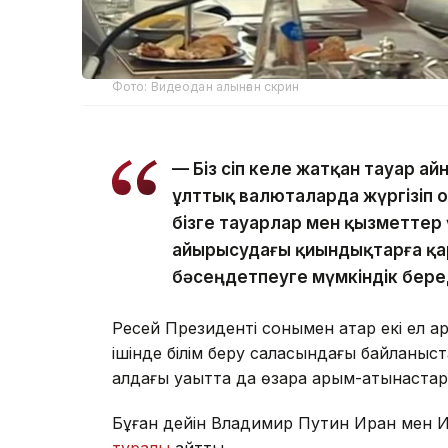
Фото: Видеодан алынған скрин
— Біз өсіп келе жатқан тауар 
ұлттық валюталарда жүргізіп о
бізге тауарлар мен қызметтер 
айырысудағы қиындықтарға қар
бәсеңдетпеуге мүмкіндік беред
Ресей Президенті сонымен қатар екі ел 
ішінде білім беру саласындағы байланыс
алдағы уақытта да өзара қарым-қатынастар 
Бұған дейін Владимир Путин Иран мен