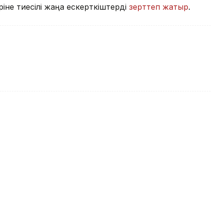
іне тиесілі жаңа ескерткіштерді
зерттеп жатыр
.
арналған жаңа ережелер