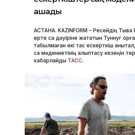
ашады
АСТАНА. KAZINFORM – Ресейдің Тыва
ерте сақ дәуіріне жататын Туннуг қор
табылмаған екі тас ескерткіш анықта
сақ мәдениетінің қалыптасу кезеңін т
хабарлайды
ТАСС
.