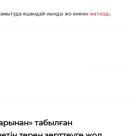
дамытуда ешқандай қиындық жоқ екенін
жеткізді
.
арынан» табылған
етін терең зерттеуге жол