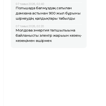
07 тамыз 2026, 02:40
Польшада балмұздақ сатылған
дәмхана астынан 900 жыл бұрынғы
шіркеудің қалдықтары табылды
07 тамыз 2026, 02:20
Молдова энергия тапшылығына
байланысты электр жарығын кезең-
кезеңімен өшірмек