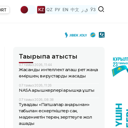
KZ
QZ
РУ
EN
中文
ق ز
ЎЗ
ORT
Тақырыпқа қатысты
07 тамыз 2026, 11:44
Жасанды интеллект алғаш рет жаңа
өміршең вирустарды жасады
07 тамыз 2026, 11:26
NASA ғарышкерлері ғарышқа ұшты
07 тамыз 2026, 08:38
Тувадағы «Патшалар аңғарынан»
табылған ескерткіштер сақ
мәдениетін терең зерттеуге жол
ашады