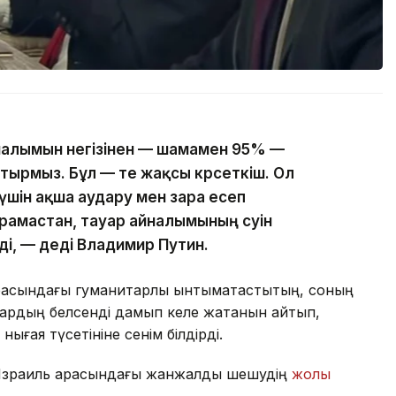
айналымын негізінен — шамамен 95% —
тырмыз. Бұл — өте жақсы көрсеткіш. Ол
үшін ақша аудару мен өзара есеп
амастан, тауар айналымының өсуін
і, — деді Владимир Путин.
арасындағы гуманитарлық ынтымақтастықтың, соның
тардың белсенді дамып келе жатқанын айтып,
нығая түсетініне сенім білдірді.
 Израиль арасындағы жанжалды шешудің
жолы