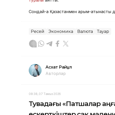
туралы
айтты.
Сондай-ақ Қазақстанмен қарым-қатынасты 
Ресей
Экономика
Валюта
Тауар
Асхат Райқұл
Авторлар
08:38, 07 Тамыз 2026
Тувадағы «Патшалар аңғ
ескерткіштер сақ мәдени