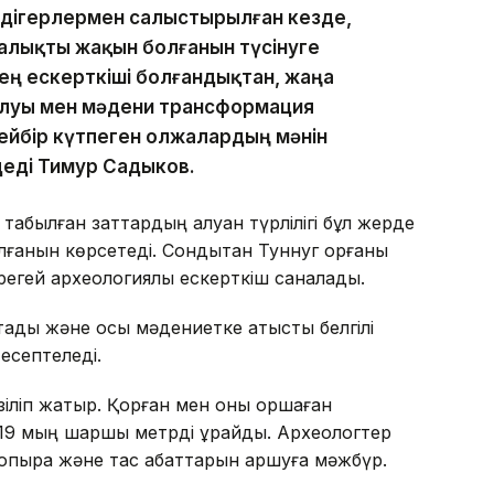
әдігерлермен салыстырылған кезде,
алықты жақын болғанын түсінуге
езең ескерткіші болғандықтан, жаңа
луы мен мәдени трансформация
 Кейбір күтпеген олжалардың мәнін
– деді Тимур Садыков.
табылған заттардың алуан түрлілігі бұл жерде
ғанын көрсетеді. Сондықтан Туннуг қорғаны
ірегей археологиялық ескерткіш саналады.
тады және осы мәдениетке қатысты белгілі
 есептеледі.
іліп жатыр. Қорған мен оны қоршаған
9 мың шаршы метрді құрайды. Археологтер
топырақ және тас қабаттарын аршуға мәжбүр.