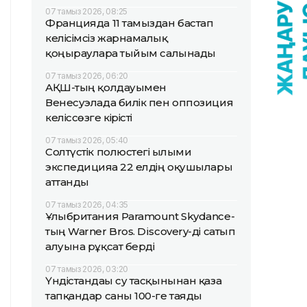
07 тамыз 2026, 08:25
Францияда 11 тамыздан бастап
келісімсіз жарнамалық
қоңырауларға тыйым салынады
07 тамыз 2026, 06:20
АҚШ-тың қолдауымен
Венесуэлада билік пен оппозиция
келіссөзге кірісті
07 тамыз 2026, 05:40
Солтүстік полюстегі ғылыми
экспедицияға 22 елдің оқушылары
аттанды
07 тамыз 2026, 04:35
Ұлыбритания Paramount Skydance-
тың Warner Bros. Discovery-ді сатып
алуына рұқсат берді
07 тамыз 2026, 03:20
Үндістандағы су тасқынынан қаза
тапқандар саны 100-ге таяды