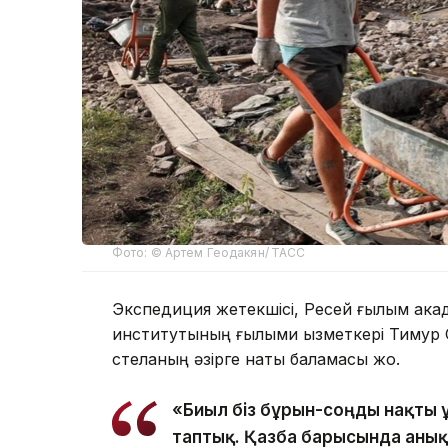
Фото: © Артем Геодакян/ ТАСС
Экспедиция жетекшісі, Ресей ғылым ак
институтының ғылыми қызметкері Тимур 
стеланың әзірге нақты баламасы жоқ.
«Биыл біз бұрын-соңды нақты 
таптық. Қазба барысында анық