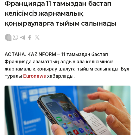
Францияда 11 тамыздан бастап
келісімсіз жарнамалық
қоңырауларға тыйым салынады
АСТАНА. KAZINFORM – 11 тамыздан бастап
Францияда азаматтың алдын ала келісімінсіз
жарнамалық қоңырау шалуға тыйым салынады. Бұл
туралы
Euronews
хабарлады.