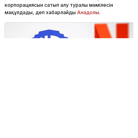
корпорациясын сатып алу туралы мәмілесін
мақұлдады, деп хабарлайды
Анадолы
.
Фото: Анадолы
CMA мәліметінше, реттеуші Paramount Skydance
компаниясының Warner Bros. Discovery-ді сатып
алуына рұқсат берген. Мұндай шешім Paramount
компаниясы Ұлыбритания үкіметіне заңды күші бар