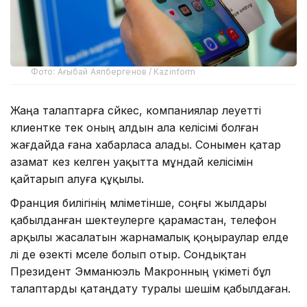
Фото: Ағыбай Аяпбергенов / Kazinform
Жаңа талаптарға сәйкес, компаниялар әлеуетті
клиентке тек оның алдын ала келісімі болған
жағдайда ғана хабарласа алады. Сонымен қатар
азамат кез келген уақытта мұндай келісімін
қайтарып алуға құқылы.
Франция билігінің мәліметінше, соңғы жылдары
қабылданған шектеулерге қарамастан, телефон
арқылы жасалатын жарнамалық қоңыраулар елде
әлі де өзекті мәселе болып отыр. Сондықтан
Президент Эмманюэль Макронның үкіметі бұл
талаптарды қатаңдату туралы шешім қабылдаған.