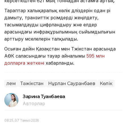
көрсеткіштен 621 мың тоннадан астамға артық.
Тараптар халықаралық көлік дәліздерін одан әрі
дамыту, транзиттік рәсімдерді жеңілдету,
тасымалдауды цифрландыру және елдер
арасындағы инфрақұрылымның сыйымдылығын
арттыру мәселелерін талқылады.
Осыған дейін Қазақстан мен Тәжікстан арасында
АӨК саласындағы тауар айналымы
595 млн
долларға жеткені
хабарланды.
Әлем
Тәжікстан
Нұрлан Сауранбаев
Көлік
Зарина Туғанбаева
Авторлар
08:25, 07 Тамыз 2026