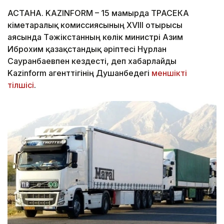
АСТАНА. KAZINFORM – 15 мамырда ТРАСЕКА
Үкіметаралық комиссиясының XVIIІ отырысы
аясында Тәжікстанның көлік министрі Азим
Иброхим қазақстандық әріптесі Нұрлан
Сауранбаевпен кездесті, деп хабарлайды
Kazinform агенттігінің Душанбедегі
меншікті
тілшісі
.