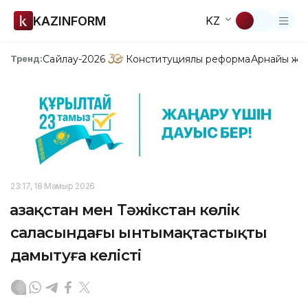
KAZINFORM
KZ
Сайлау-2026
Конституциялық реформа
Арнайы жо
Тренд:
23:17, 18 Мамыр 2026
Қазақстан мен Тәжікстан көлік
саласындағы ынтымақтастықты
дамытуға келісті