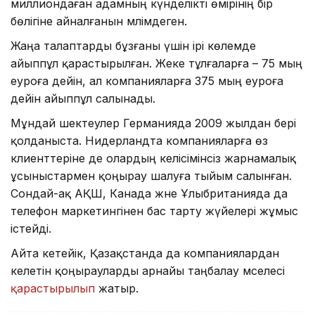
миллиондаған адамның күнделікті өмірінің бір
бөлігіне айналғанын мәлімдеген.
Жаңа талаптарды бұзғаны үшін ірі көлемде
айыппұл қарастырылған. Жеке тұлғаларға – 75 мың
еуроға дейін, ал компанияларға 375 мың еуроға
дейін айыппұл салынады.
Мұндай шектеулер Германияда 2009 жылдан бері
қолданыста. Нидерландта компанияларға өз
клиенттеріне де олардың келісімінсіз жарнамалық
ұсыныстармен қоңырау шалуға тыйым салынған.
Сондай-ақ АҚШ, Канада және Ұлыбританияда да
телефон маркетингінен бас тарту жүйелері жұмыс
істейді.
Айта кетейік, Қазақстанда да компаниялардан
келетін қоңырауларды арнайы таңбалау мәселесі
қарастырылып
жатыр.