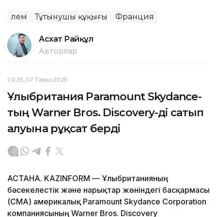
Әлем
Тұтынушы құқығы
Франция
Асхат Райқұл
Авторлар
04:35, 07 Тамыз 2026
Ұлыбритания Paramount Skydance-
тың Warner Bros. Discovery-ді сатып
алуына рұқсат берді
АСТАНА. KAZINFORM — Ұлыбританияның
бәсекелестік және нарықтар жөніндегі басқармасы
(CMA) америкалық Paramount Skydance Corporation
компаниясының Warner Bros. Discovery