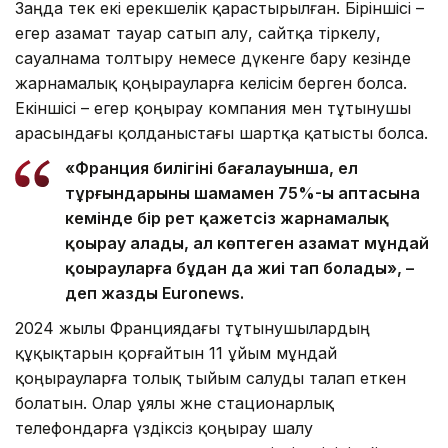
Заңда тек екі ерекшелік қарастырылған. Біріншісі –
егер азамат тауар сатып алу, сайтқа тіркелу,
сауалнама толтыру немесе дүкенге бару кезінде
жарнамалық қоңырауларға келісім берген болса.
Екіншісі – егер қоңырау компания мен тұтынушы
арасындағы қолданыстағы шартқа қатысты болса.
«Франция билігінің бағалауынша, ел
тұрғындарының шамамен 75%-ы аптасына
кемінде бір рет қажетсіз жарнамалық
қоңырау алады, ал көптеген азамат мұндай
қоңырауларға бұдан да жиі тап болады», –
деп жазды Euronews.
2024 жылы Франциядағы тұтынушылардың
құқықтарын қорғайтын 11 ұйым мұндай
қоңырауларға толық тыйым салуды талап еткен
болатын. Олар ұялы және стационарлық
телефондарға үздіксіз қоңырау шалу