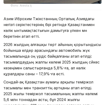
Фото: Avesta.tj
Азим Иброхим Тәжікстанның Орталық Азиядағы
негізгі серіктестерінің бірі ретінде Қазақстанмен
көлік ынтымақтастығын дамытуға үлкен мән
беретінін атап өтті.
2026 жылдың алғашқы төрт айының қорытындысы
бойынша елдер арасындағы автомобиль жүк
тасымалында оң үрдіс байқалғаны атап өтілді:
тасымалдаудың жалпы көлемі 2025 жылдың сәйкес
кезеңімен салыстырғанда 5,8%-ға, ал көлік
құралдары саны – 17,9%-ға өсті.
Сондай-ақ Қазақстан аумағы арқылы теміржол
тасымалы мен транзиттің артқаны атап өтілді.
2025 жылы теміржол тасымалының жалпы көлемі
5,6 млн тоннадан асты, бұл 2024 жылғы