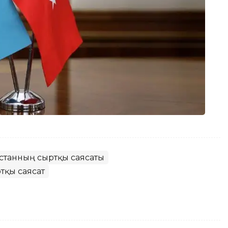
қстанның сыртқы саясаты
тқы саясат