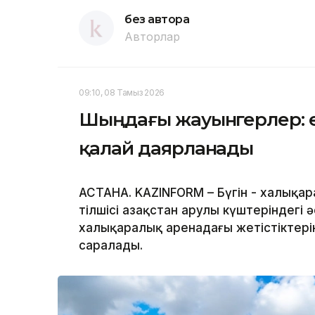
без автора
Авторлар
09:10, 08 Тамыз 2026
Шыңдағы жауынгерлер: е
қалай даярланады
АСТАНА. KAZINFORM – Бүгін - халықар
тілшісі Қазақстан Қарулы күштеріндег
халықаралық аренадағы жетістіктер
саралады.