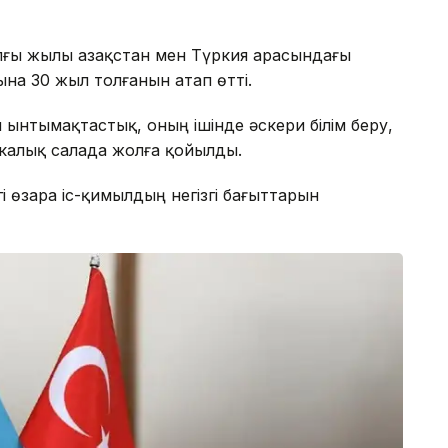
ғы жылы Қазақстан мен Түркия арасындағы
а 30 жыл толғанын атап өтті.
и ынтымақтастық, оның ішінде әскери білім беру,
калық салада жолға қойылды.
 өзара іс-қимылдың негізгі бағыттарын