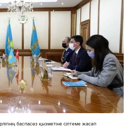
рлігінің баспасөз қызметіне сілтеме жасап