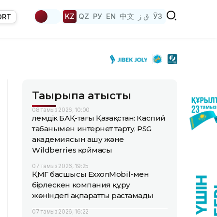
KZ
QZ
РУ
EN
中文
ق ز
ЎЗ
ORT
Тақырыпқа қатысты
08 тамыз 2026, 10:00
Әлемдік БАҚ-тағы Қазақстан: Каспий
табанымен интернет тарту, PSG
академиясын ашу және
Wildberries қоймасы
07 тамыз 2026, 19:25
ҚМГ басшысы ExxonMobil-мен
бірлескен компания құру
жөніндегі ақпаратты растамады
07 тамыз 2026, 16:22