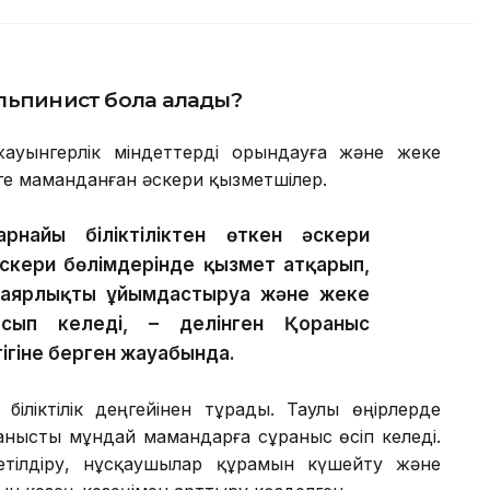
альпинист бола алады?
ауынгерлік міндеттерді орындауға және жеке
е маманданған әскери қызметшілер.
найы біліктіліктен өткен әскери
әскери бөлімдерінде қызмет атқарып,
даярлықты ұйымдастыруға және жеке
сып келеді, – делінген Қорғаныс
тігіне берген жауабында.
біліктілік деңгейінен тұрады. Таулы өңірлерде
анысты мұндай мамандарға сұраныс өсіп келеді.
тілдіру, нұсқаушылар құрамын күшейту және