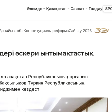
Әлемде
Қазақстан
Саясат
Талдау
SP
Арнайы жоба
Конституциялық реформа
Сайлау-2026
ілдері әскери ынтымақтастық
да Қазақстан Республикасының Қорғаныс
 Жақсылықов Түркия Республикасының
киджимен кездесті.