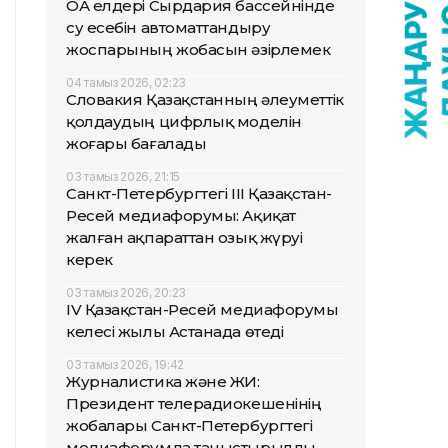
ОА елдері Сырдария бассейнінде
су есебін автоматтандыру
жоспарының жобасын әзірлемек
04 тамыз 2026, 02:23
Словакия Қазақстанның әлеуметтік
қолдаудың цифрлық моделін
жоғары бағалады
03 тамыз 2026, 21:15
Санкт-Петербургтегі III Қазақстан-
Ресей медиафорумы: Ақиқат
жалған ақпараттан озық жүруі
керек
03 тамыз 2026, 20:23
IV Қазақстан-Ресей медиафорумы
келесі жылы Астанада өтеді
03 тамыз 2026, 19:42
Журналистика және ЖИ:
Президент телерадиокешенінің
жобалары Санкт-Петербургтегі
медиафорумда таныстырылды