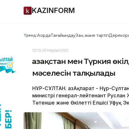
KAZINFORM
Ақорда
Тағайындау
Заң және тәртіп
Дерекқор
Тренд:
02:13, 25 Наурыз 2022
Қазақстан мен Түркия өк
мәселесін талқылады
НҰР-СҰЛТАН. ҚазАқпарат - Нұр-Сұлтан
министрі генерал-лейтенант Руслан
Төтенше және Өкілетті Елшісі Уфуқ Э