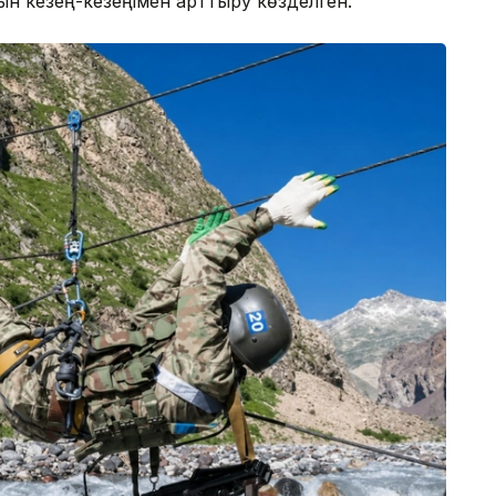
н кезең-кезеңімен арттыру көзделген.