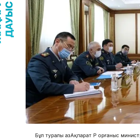
Бұл туралы ҚазАқпарат ҚР Қорғаныс минист