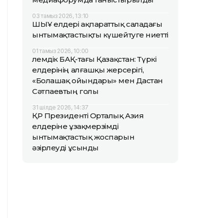
03 тамыз 2026, 13:10
ШЫҰ елдері ақпараттық саладағы
ынтымақтастықты күшейтуге ниетті
01 тамыз 2026, 10:00
Әлемдік БАҚ-тағы Қазақстан: Түркі
елдерінің алғашқы жерсерігі,
«Болашақ ойындары» мен Дастан
Сәтпаевтың голы
31 шілде 2026, 14:37
ҚР Президенті Орталық Азия
елдеріне ұзақмерзімді
ынтымақтастық жоспарын
әзірлеуді ұсынды