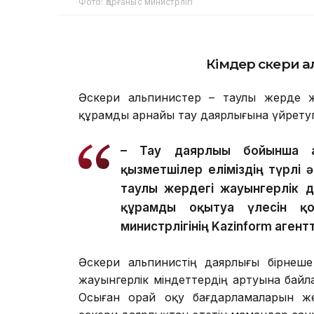
Фото: Қорғаныс министрлігі
Кімдер әскери 
Әскери альпинистер – таулы жерде ж
құрамды арнайы тау даярлығына үйретуг
– Тау даярлығы бойынша ар
қызметшілер еліміздің түрлі 
таулы жердегі жауынгерлік 
құрамды оқытуға үлесін қо
министрлігінің Kazinform агент
Әскери альпинистің даярлығы бірнеше 
жауынгерлік міндеттердің артуына байл
Осыған орай оқу бағдарламаларын же