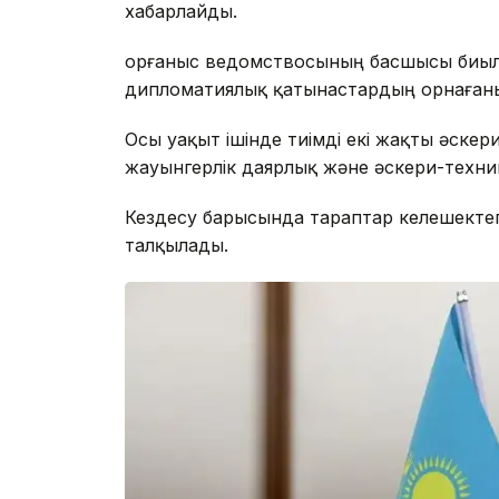
хабарлайды.
Қорғаныс ведомствосының басшысы биыл
дипломатиялық қатынастардың орнағанын
Осы уақыт ішінде тиімді екі жақты әскер
жауынгерлік даярлық және әскери-техни
Кездесу барысында тараптар келешектегі
талқылады.