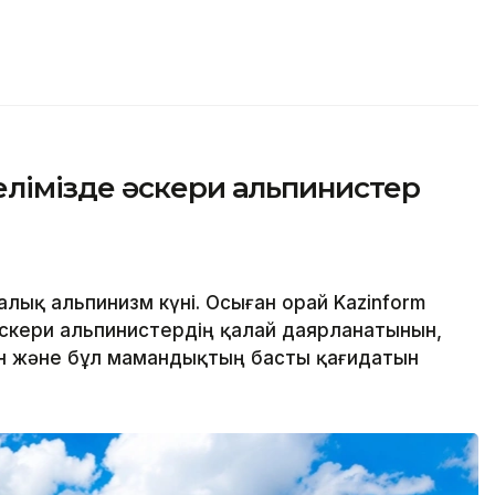
лімізде әскери альпинистер
алық альпинизм күні. Осыған орай Kazinform
і әскери альпинистердің қалай даярланатынын,
ін және бұл мамандықтың басты қағидатын