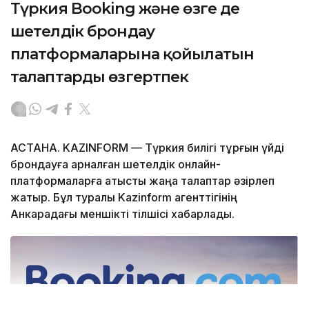
Түркия Booking және өзге де
шетелдік брондау
платформаларына қойылатын
талаптарды өзгертпек
АСТАНА. KAZINFORM — Түркия билігі тұрғын үйді
брондауға арналған шетелдік онлайн-
платформаларға қатысты жаңа талаптар әзірлеп
жатыр. Бұл туралы Kazinform агенттігінің
Анкарадағы меншікті тілшісі хабарлады.