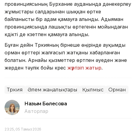
провинциясының Бурхание ауданында дәнекерлеу
жұмыстары салдарынан шыққан өртке
байланысты бір адам қамауға алынды. Адыяман
провинциясында лашықты өртегенін мойындаған
күдікті де күзетпен қамауға алынды.
Бұған дейін Түркияның бірнеше өңірінде ауқымды
орман өрттері жалғасып жатқаны хабарланған
болатын. Арнайы қызметтер өртпен әуеден және
жерден тәулік бойы күрес
жүргізіп жатыр
.
Түркия
Әлем жаңалықтары
Қылмыс
Орман
Назым Бөлесова
Авторлар
23:25, 05 Тамыз 2026