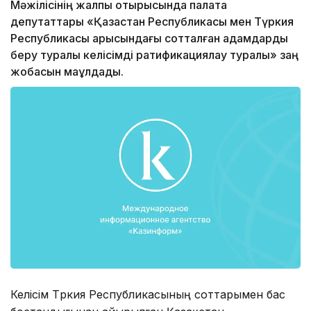
Мәжілісінің жалпы отырысында палата
депутаттары «Қазақстан Республикасы мен Түркия
Республикасы арысындағы сотталған адамдарды
беру туралы келісімді ратификациялау туралы» заң
жобасын мақұлдады.
Келісім Түркия Республикасының соттарымен бас