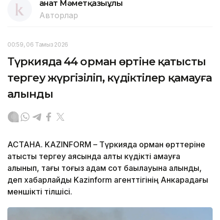
Қанат Мәметқазыұлы
Авторлар
00:59, 06 Тамыз 2026
Түркияда 44 орман өртіне қатысты
тергеу жүргізіліп, күдіктілер қамауға
алынды
АСТАНА. KAZINFORM – Түркияда орман өрттеріне
қатысты тергеу аясында алты күдікті қамауға
алынып, тағы тоғыз адам сот бақылауына алынды,
деп хабарлайды Kazinform агенттігінің Анкарадағы
меншікті тілшісі.