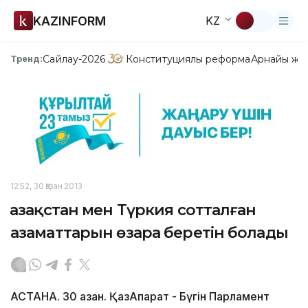
KAZINFORM
KZ
Сайлау-2026
Конституциялық реформа
Арнайы жо
Тренд:
12:52, 30 Қазан 2013
Қазақстан мен Түркия сотталған
азаматтарын өзара беретін болады
АСТАНА. 30 қазан. ҚазАқпарат - Бүгін Парламент