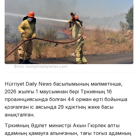
Фото: hurriyetdailynews.com
Hürriyet Daily News басылымының мәліметінше,
2026 жылғы 1 маусымнан бері Түркияның 16
провинциясында болған 44 орман өрті бойынша
қозғалған іс аясында 29 күдіктінің жеке басы
анықталған.
Түркияның Әділет министрі Акын Гюрлек алты
адамның қамауға алынғанын, тағы тоғыз адамның