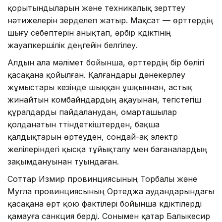
қорытындыларын және техникалық зерттеу
нәтижелерін зерделеп жатыр. Мақсат — өрттердің
шығу себептерін анықтап, әрбір күдіктінің
жауапкершілік деңгейін белгілеу.
Алдын ала мәлімет бойынша, өрттердің бір бөлігі
қасақана қойылған. Қалғандары дәнекерлеу
жұмыстары кезінде шыққан ұшқыннан, астық
жинайтын комбайндардың ақауынан, тегістегіш
құралдарды пайдаланудан, омарташылар
қолданатын түтіндеткіштерден, бақша
қалдықтарын өртеуден, сондай-ақ электр
желілеріндегі қысқа тұйықталу мен бағаналардың
зақымдануынан туындаған.
Соттар Измир провинциясының Торбалы және
Мугла провинциясының Ортеджа аудандарындағы
қасақана өрт қою фактілері бойынша күдіктілерді
қамауға санкция берді. Сонымен қатар Балыкесир