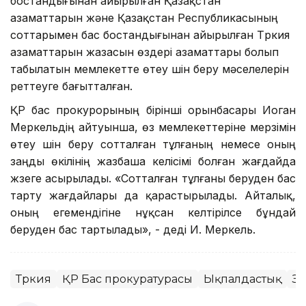
бостандығынан айырылған Қазақстан
азаматтарын және Қазақстан Республикасының
соттарымен бас бостандығынан айырылған Түркия
азаматтарын жазасын өздері азаматтары болып
табылатын мемлекетте өтеу үшін беру мәселелерін
реттеуге бағытталған.
ҚР бас прокурорының бірінші орынбасары Иоган
Меркельдің айтуынша, өз мемлекеттеріне мерзімін
өтеу үшін беру сотталған тұлғаның немесе оның
заңды өкілінің жазбаша келісімі болған жағдайда
жүзеге асырылады. «Сотталған тұлғаны беруден бас
тарту жағдайлары да қарастырылады. Айталық,
оның егемендігіне нұқсан келтірілсе бұндай
беруден бас тартылады», - деді И. Меркель.
Түркия
ҚР Бас прокуратурасы
Ықпалдастық
За