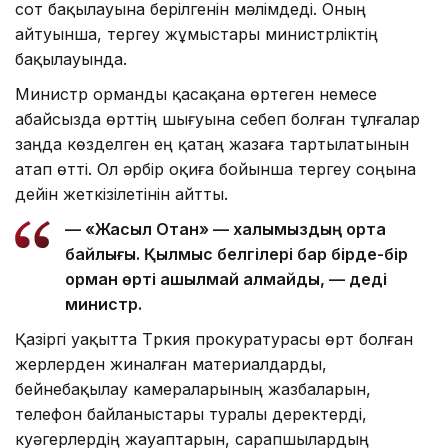
сот бақылауына берілгенін мәлімдеді. Оның
айтуынша, тергеу жұмыстары министрліктің
бақылауында.
Министр орманды қасақана өртеген немесе
абайсызда өрттің шығуына себеп болған тұлғалар
заңда көзделген ең қатаң жазаға тартылатынын
атап өтті. Ол әрбір оқиға бойынша тергеу соңына
дейін жеткізілетінін айтты.
— «Жасыл Отан» — халқымыздың ортақ
байлығы. Қылмыс белгілері бар бірде-бір
орман өрті ашылмай қалмайды, — деді
министр.
Қазіргі уақытта Түркия прокуратурасы өрт болған
жерлерден жиналған материалдарды,
бейнебақылау камераларының жазбаларын,
телефон байланыстары туралы деректерді,
куәгерлердің жауаптарын, сарапшылардың