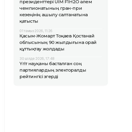
президенттері UIM F1H2O әлем
чемпионатының гран-при
кезеңінің ашылу салтанатына
қатысты
01 тамыз 2026, 11:26
Қасым-Жомарт Тоқаев Қостанай
облысының 90 жылдығына орай
құттықтау жолдады
30 шілде 2026, 17:48
Үгіт науқаны басталған соң
партиялардың электоралды
рейтингісі өзгерді