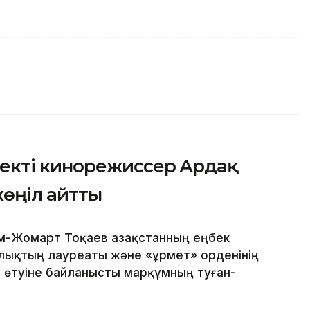
екті кинорежиссер Ардақ
көңіл айтты
м-Жомарт Тоқаев Қазақстанның еңбек
йлықтың лауреаты және «Құрмет» орденінің
 өтуіне байланысты марқұмның туған-