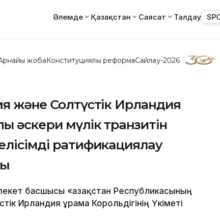
Әлемде
Қазақстан
Саясат
Талдау
SP
Арнайы жоба
Конституциялық реформа
Сайлау-2026
ия және Солтүстік Ирландия
лы әскери мүлік транзитін
елісімді ратификациялау
ды
млекет басшысы «Қазақстан Республикасының
ік Ирландия Құрама Корольдігінің Үкіметі