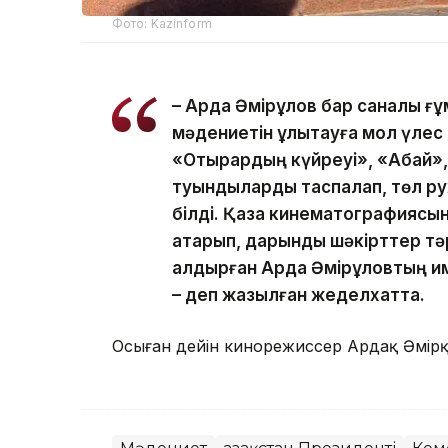
Фото: Kazinform
– Ардақ Әмірқұлов бар саналы ғ
мәдениетін ұлықтауға мол үлес 
«Отырардың күйреуі», «Абай», 
туындыларды таспалап, төл р
білді. Қазақ кинематографиясы
атқарып, дарынды шәкірттер т
қалдырған Ардақ Әмірқұловтың 
– деп жазылған жеделхатта.
Осыған дейін кинорежиссер Ардақ Әмір