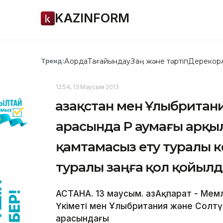
KAZINFORM
Ақорда
Тағайындау
Заң және тәртіп
Дерекқор
Тренд:
12:54, 13 Маусым 2013
Қазақстан мен Ұлыбритан
арасында ҚР аумағы арқы
қамтамасыз ету туралы к
туралы заңға қол қойыл
АСТАНА. 13 маусым. ҚазАқпарат - Ме
Үкіметі мен Ұлыбритания және Солтүст
арасындағы