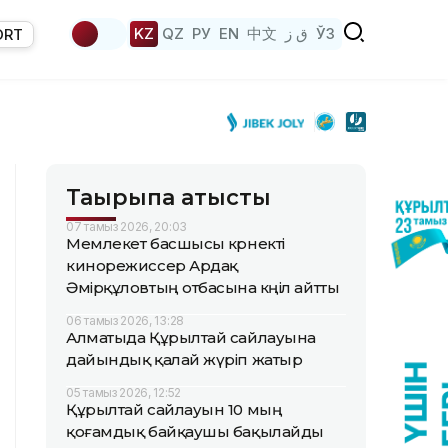
KZ
QZ
РУ
EN
中文
ق ز
ЎЗ
ORT
Тақырыпқа қатысты
07 тамыз 2026, 20:03
Мемлекет басшысы көрнекті
кинорежиссер Ардақ
Әмірқұловтың отбасына көңіл айтты
06 тамыз 2026, 13:28
Алматыда Құрылтай сайлауына
дайындық қалай жүріп жатыр
05 тамыз 2026, 12:52
Құрылтай сайлауын 10 мың
қоғамдық байқаушы бақылайды