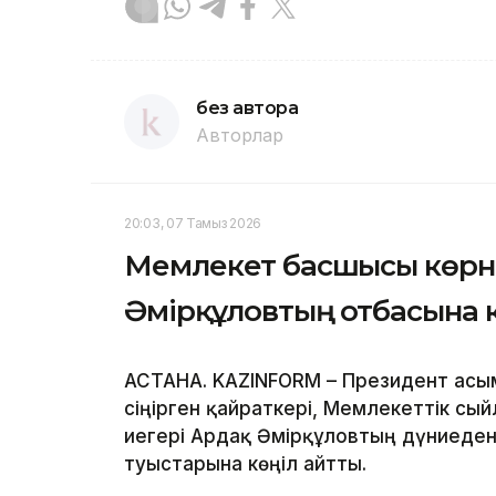
без автора
Авторлар
20:03, 07 Тамыз 2026
Мемлекет басшысы көрн
Әмірқұловтың отбасына 
АСТАНА. KAZINFORM – Президент Қасы
сіңірген қайраткері, Мемлекеттік сы
иегері Ардақ Әмірқұловтың дүниеден
туыстарына көңіл айтты.