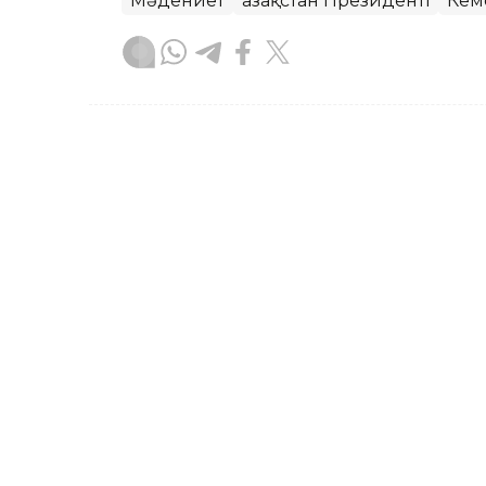
Мәдениет
Қазақстан Президенті
Кем
Айдар Оспаналиев
Авторлар
17:07, 05 Тамыз 2026
Президент «Бәйтерек» х
танысты
АСТАНА. KAZINFORM — Мемлекет бас
холдингінің басқарма төрағасы Руста
Ақорда мәлім етті.