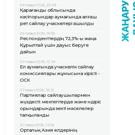
04 тамыз 2026, 20:04
Қарағанды облысында
кәсіпорындар аумағында алғаш
рет сайлау учаскелері ашылды
04 тамыз 2026, 16:55
Респонденттердің 72,3%-ы жаңа
Құрылтай үшін дауыс беруге
дайын
03 тамыз 2026, 12:34
Ел аумағында учаскелік сайлау
комиссиялары жұмысына кірісті -
ОСК
01 тамыз 2026, 19:22
Партиялар сайлаушылармен
жүздесті: мектептерде және өндіріс
орындарында өзекті мәселелер
талқыланды
01 тамыз 2026, 13:50
Орталық Азия елдерінің