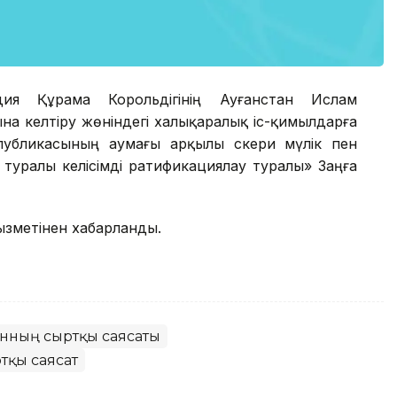
дия Құрама Корольдігінің Ауғанстан Ислам
а келтіру жөніндегі халықаралық іс-қимылдарға
убликасының аумағы арқылы әскери мүлік пен
туралы келісімді ратификациялау туралы» Заңға
ызметінен хабарланды.
танның сыртқы саясаты
тқы саясат