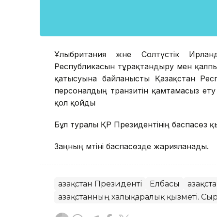
Ұлыбритания және Солтүстік Ирлан
Республикасын тұрақтандыру мен қалпын
қатысуына байланысты Қазақстан Респ
персоналдың транзитін қамтамасыз ету 
қол қойды
Бұл туралы ҚР Президентінің баспасөз қ
Заңның мәтіні баспасөзде жарияланады.
Қазақстан Президенті
Елбасы
Қазақс
Қазақстанның халықаралық қызметі. Сыр