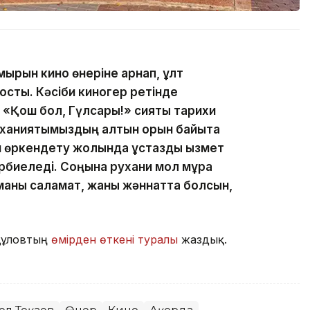
ұмырын кино өнеріне арнап, ұлт
қосты. Кәсіби киногер ретінде
«Қош бол, Гүлсары!» сияқты тарихи
уханиятымыздың алтын қорын байыта
н өркендету жолында ұстаздық қызмет
әрбиеледі. Соңына рухани мол мұра
иманы саламат, жаны жәннатта болсын,
құловтың
өмірден өткені туралы
жаздық.