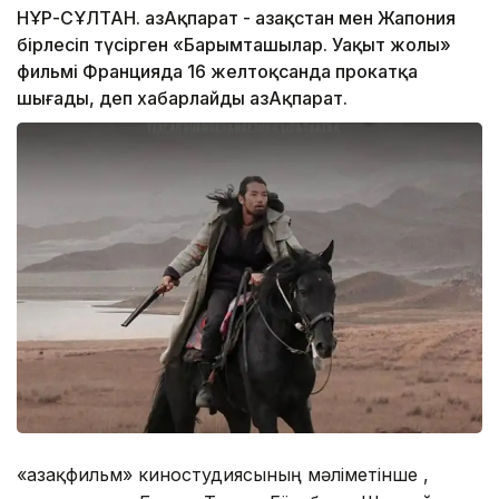
НҰР-СҰЛТАН. ҚазАқпарат - Қазақстан мен Жапония
бірлесіп түсірген «Барымташылар. Уақыт жолы»
фильмі Францияда 16 желтоқсанда прокатқа
шығады, деп хабарлайды ҚазАқпарат.
«Қазақфильм» киностудиясының мәліметінше ,