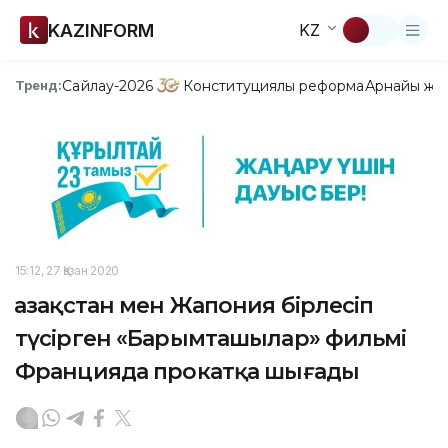
KAZINFORM
KZ
Сайлау-2026
Конституциялық реформа
Арнайы жо
Тренд:
15:12, 27 Қазан 2020
Қазақстан мен Жапония бірлесіп
түсірген «Барымташылар» фильмі
Францияда прокатқа шығады