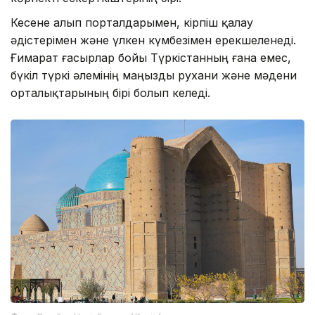
Кесене алып порталдарымен, кірпіш қалау
әдістерімен және үлкен күмбезімен ерекшеленеді.
Ғимарат ғасырлар бойы Түркістанның ғана емес,
бүкіл түркі әлемінің маңызды рухани және мәдени
орталықтарының бірі болып келеді.