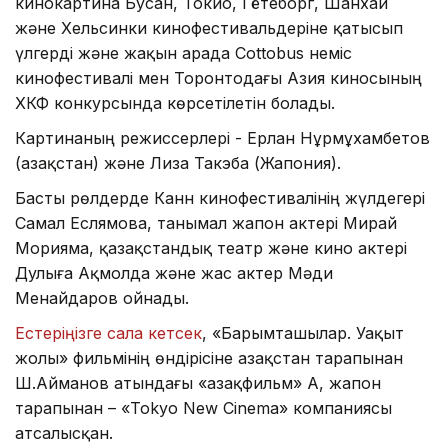
кинокартина Бусан, Токио, Гётеборг, Шанхай
және Хельсинки кинофестивальдеріне қатысып
үлгерді және жақын арада Cottobus неміс
кинофестивалі мен Торонтодағы Азия киносының
ХКФ конкурсында көрсетілетін болады.
Картинаның режиссерлері - Ерлан Нұрмұхамбетов
(Қазақстан) және Лиза Такэба (Жапония).
Басты рөлдерде Канн кинофестивалінің жүлдегері
Самал Еслямова, танымал жапон актері Мирай
Морияма, қазақстандық театр және кино актері
Дулыға Ақмолда және жас актер Мәди
Менайдаров ойнады.
Естеріңізге сала кетсек
, «Барымташылар. Уақыт
жолы» фильмінің өндірісіне Қазақстан тарапынан
Ш.Айманов атындағы «Қазақфильм» АҚ, жапон
тарапынан – «Tokyo New Cinema» компаниясы
атсалысқан.