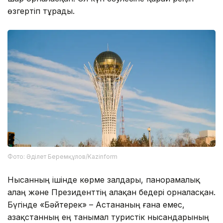
өзгертіп тұрады.
Фото: Әділет Беремқұлов/Kazinform
Нысанның ішінде көрме залдары, панорамалық
алаң және Президенттің алақан бедері орналасқан.
Бүгінде «Бәйтерек» – Астананың ғана емес,
Қазақстанның ең танымал туристік нысандарының