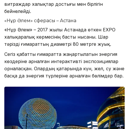
витраждар халықтар достығы мен бірлігін
бейнелейді.
«Нұр Әлем» сферасы – Астана
«Нұр Әлем» – 2017 жылы Астанада өткен EXPO
халықаралық көрмесінің басты нысаны. Шар
тәрізді ғимараттың диаметрі 80 метрге жуық.
Сегіз қабатты ғимаратта жаңартылатын энергия
көздеріне арналған интерактивті экспозициялар
орналасқан. Олардың қатарында күн, жел, су және
басқа да энергия түрлеріне арналған бөлімдер бар.