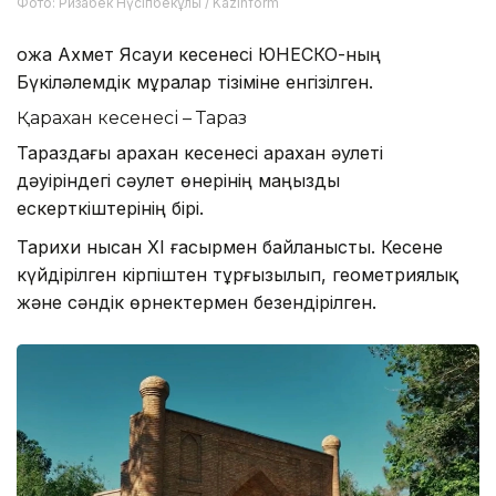
Фото: Ризабек Нүсіпбекұлы / Kazinform
Қожа Ахмет Ясауи кесенесі ЮНЕСКО-ның
Бүкіләлемдік мұралар тізіміне енгізілген.
Қарахан кесенесі – Тараз
Тараздағы Қарахан кесенесі Қарахан әулеті
дәуіріндегі сәулет өнерінің маңызды
ескерткіштерінің бірі.
Тарихи нысан XI ғасырмен байланысты. Кесене
күйдірілген кірпіштен тұрғызылып, геометриялық
және сәндік өрнектермен безендірілген.