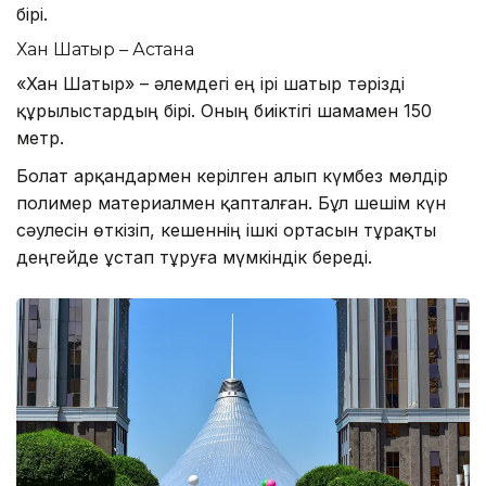
бірі.
Хан Шатыр – Астана
«Хан Шатыр» – әлемдегі ең ірі шатыр тәрізді
құрылыстардың бірі. Оның биіктігі шамамен 150
метр.
Болат арқандармен керілген алып күмбез мөлдір
полимер материалмен қапталған. Бұл шешім күн
сәулесін өткізіп, кешеннің ішкі ортасын тұрақты
деңгейде ұстап тұруға мүмкіндік береді.