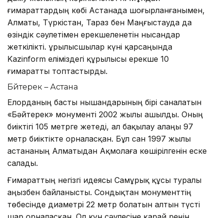
ғимараттардың көбі Астанада шоғырланғанымен,
Алматы, Түркістан, Тараз бен Маңғыстауда да
өзіндік сәулетімен ерекшеленетін нысандар
жеткілікті. Құрылысшылар күні қарсаңында
Kazinform еліміздегі құрылысы ерекше 10
ғимаратты топтастырды.
Бәйтерек – Астана
Елорданың басты нышандарының бірі саналатын
«Бәйтерек» монументі 2002 жылы ашылды. Оның
биіктігі 105 метрге жетеді, ал бақылау алаңы 97
метр биіктікте орналасқан. Бұл сан 1997 жылы
астананың Алматыдан Ақмолаға көшірілгенін еске
салады.
Ғимараттың негізгі идеясы Самұрық құсы туралы
аңызбен байланысты. Сондықтан монументтің
төбесінде диаметрі 22 метр болатын алтын түсті
шар орналасқан. Ол күн сәулесіне қарай реңін