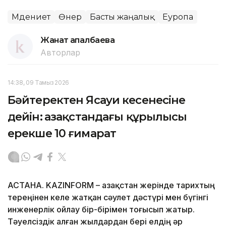
Мәдениет
Өнер
Басты жаңалық
Еуропа
Жанат Қапалбаева
Авторлар
14:38, 09 Тамыз 2026
Бәйтеректен Ясауи кесенесіне
дейін: Қазақстандағы құрылысы
ерекше 10 ғимарат
АСТАНА. KAZINFORM – Қазақстан жерінде тарихтың
тереңінен келе жатқан сәулет дәстүрі мен бүгінгі
инженерлік ойлау бір-бірімен тоғысып жатыр.
Тәуелсіздік алған жылдардан бері елдің әр