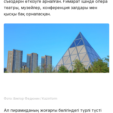
съездерін өткізуге арналған. Ғимарат ішінде опера
театры, музейлер, конференция залдары мен
қысқы бақ орналасқан.
Фото: Виктор Федюнин / Kazinform
Ал пирамиданың жоғарғы бөлігіндегі түрлі түсті