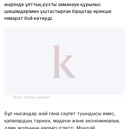
өңірінде ұлттық рухты заманауи құрылыс
шешімдерімен ұштастырған бірқатар ерекше
ғимарат бой көтерді.
Фото: Астана әкімдігі
Бұл нысандар жай ғана сәулет туындысы емес,
қалалардың тарихи, мәдени және экономикалық
даму жолының көрінісі іспетті. Мұндай