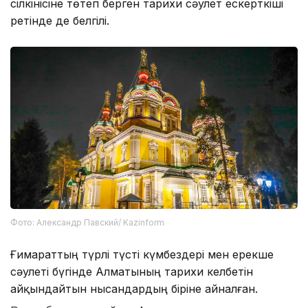
сілкінісіне төтеп берген тарихи сәулет ескерткіші
ретінде де белгілі.
Фото: Александр Павский/ Kazinform
Ғимараттың түрлі түсті күмбездері мен ерекше
сәулеті бүгінде Алматының тарихи келбетін
айқындайтын нысандардың біріне айналған.