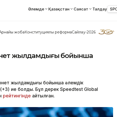
Әлемде
Қазақстан
Саясат
Талдау
SP
Арнайы жоба
Конституциялық реформа
Сайлау-2026
ернет жылдамдығы бойынша
ернет жылдамдығы бойынша әлемдік
(+3) ие болды. Бұл дерек Speedtest Global
ан
рейтингінде
айтылған.