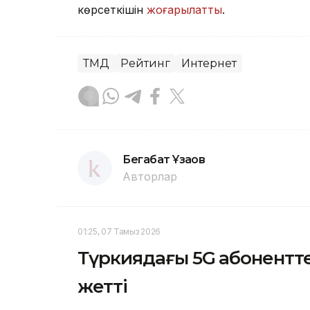
көрсеткішін
жоғарылатты
.
ТМД
Рейтинг
Интернет
Бегабат Ұзақов
Авторлар
01:25, 07 Тамыз 2026
Түркиядағы 5G абонентте
жетті