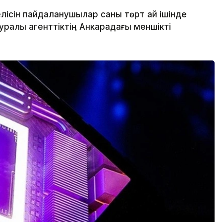
лісін пайдаланушылар саны төрт ай ішінде
ралы агенттіктің Анкарадағы меншікті