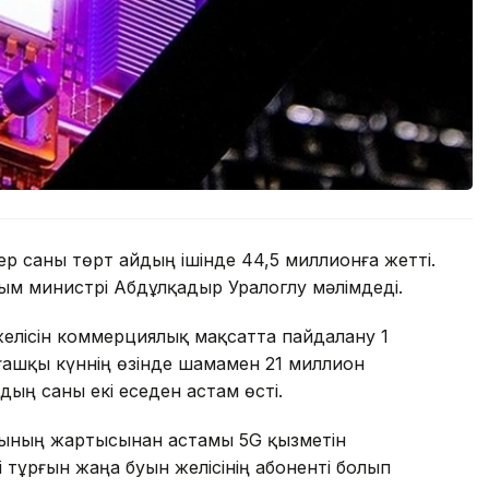
ер саны төрт айдың ішінде 44,5 миллионға жетті.
ым министрі Абдұлқадыр Уралоглу мәлімдеді.
елісін коммерциялық мақсатта пайдалану 1
лғашқы күннің өзінде шамамен 21 миллион
дың саны екі еседен астам өсті.
лқының жартысынан астамы 5G қызметін
і тұрғын жаңа буын желісінің абоненті болып