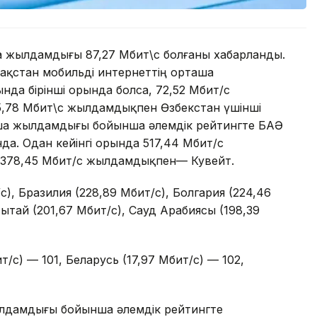
ша жылдамдығы 87,27 Мбит\с болғаны хабарланды.
Қазақстан мобильді интернеттің орташа
а бірінші орында болса, 72,52 Мбит/с
5,78 Мбит\с жылдамдықпен Өзбекстан үшінші
аша жылдамдығы бойынша әлемдік рейтингте БАӘ
нда. Одан кейінгі орында 517,44 Мбит/с
 378,45 Мбит/с жылдамдықпен— Кувейт.
), Бразилия (228,89 Мбит/с), Болгария (224,46
 Қытай (201,67 Мбит/с), Сауд Арабиясы (198,39
/с) — 101, Беларусь (17,97 Мбит/с) — 102,
жылдамдығы бойынша әлемдік рейтингте