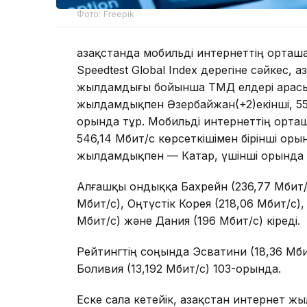
Фото: Freepik
Қазақстанда мобильді интернеттің орта
Speedtest Global Index дерегіне сәйкес, 
жылдамдығы бойынша ТМД елдері арасынд
жылдамдықпен Әзербайжан(+2)екінші, 5
орында тұр. Мобильді интернеттің орт
546,14 Мбит/с көрсеткішімен бірінші оры
жылдамдықпен — Катар, үшінші орында
Алғашқы ондыққа Бахрейн (236,77 Мбит/с
Мбит/с), Оңтүстік Корея (218,06 Мбит/с),
Мбит/с) және Дания (196 Мбит/с) кіреді.
Рейтингтің соңында Эсватини (18,36 Мбит
Боливия (13,192 Мбит/с) 103-орында.
Еске сала кетейік, Қазақстан интернет 