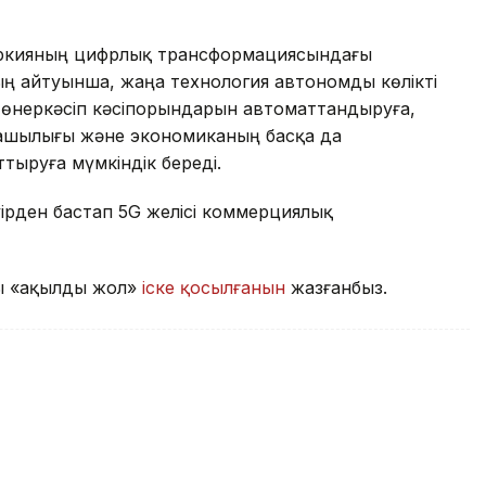
үркияның цифрлық трансформациясындағы
ың айтуынша, жаңа технология автономды көлікті
, өнеркәсіп кәсіпорындарын автоматтандыруға,
уашылығы және экономиканың басқа да
ттыруға мүмкіндік береді.
уірден бастап 5G желісі коммерциялық
қы «ақылды жол»
іске қосылғанын
жазғанбыз.