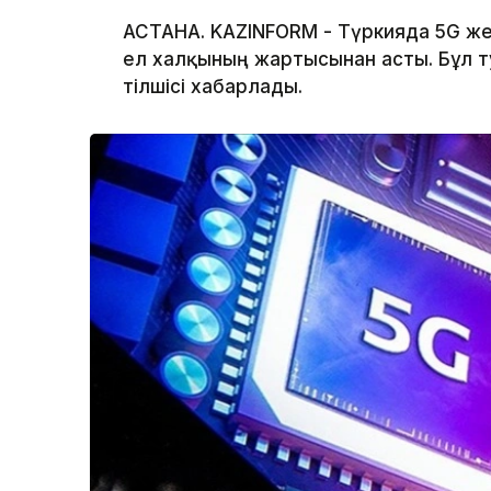
АСТАНА. KAZINFORM - Түркияда 5G же
ел халқының жартысынан асты. Бұл ту
тілшісі хабарлады.