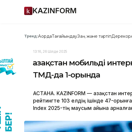
KAZINFORM
Ақорда
Тағайындау
Заң және тәртіп
Дерекқор
Тренд:
13:16, 26 Шілде 2025
Қазақстан мобильді инт
ТМД-да 1-орында
АСТАНА. KAZINFORM — Қазақстан инт
рейтингте 103 елдің ішінде 47-орынға
Index 2025-тің маусым айына арналғ