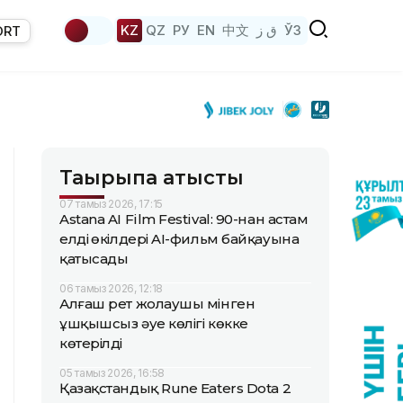
KZ
QZ
РУ
EN
中文
ق ز
ЎЗ
ORT
Тақырыпқа қатысты
07 тамыз 2026, 17:15
Astana AI Film Festival: 90-нан астам
елдің өкілдері AI-фильм байқауына
қатысады
06 тамыз 2026, 12:18
Алғаш рет жолаушы мінген
ұшқышсыз әуе көлігі көкке
көтерілді
05 тамыз 2026, 16:58
Қазақстандық Rune Eaters Dota 2