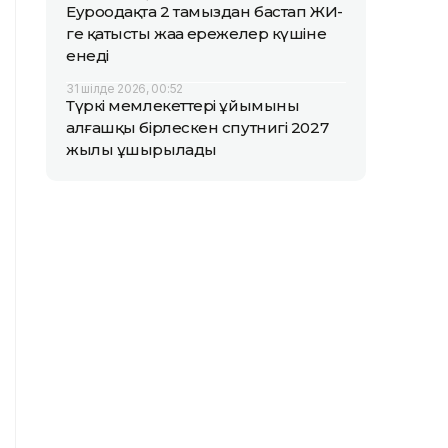
Еуроодақта 2 тамыздан бастап ЖИ-
ге қатысты жаңа ережелер күшіне
енеді
31 шілде 2026, 00:52
Түркі мемлекеттері ұйымының
алғашқы бірлескен спутнигі 2027
жылы ұшырылады