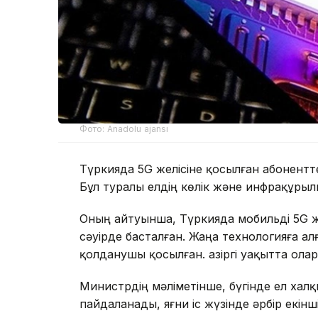
Фото: Anadolu ajansı
Түркияда 5G желісіне қосылған абонентт
Бұл туралы елдің көлік және инфрақұрыл
Оның айтуынша, Түркияда мобильді 5G ж
сәуірде басталған. Жаңа технологияға а
қолданушы қосылған. Қазіргі уақытта олар
Министрдің мәліметінше, бүгінде ел ха
пайдаланады, яғни іс жүзінде әрбір екінш