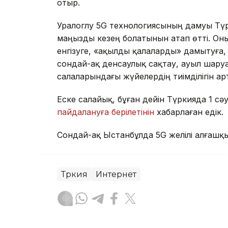
отыр.
Уралоглу 5G технологиясының дамуы Т
маңызды кезең болатынын атап өтті. Он
енгізуге, «ақылды қалаларды» дамытуға
сондай-ақ денсаулық сақтау, ауыл шар
салаларындағы жүйелердің тиімділігін ар
Еске салайық, бұған дейін Түркияда 1 сә
пайдалануға берілетінін
хабарлаған едік.
Сондай-ақ Ыстанбұлда 5G желілі алғаш
Түркия
Интернет