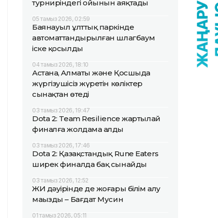
турниріндегі ойынын аяқтады
05 тамыз 2026, 02:59
Баянауыл ұлттық паркінде
автоматтандырылған шлагбаум
іске қосылды
04 тамыз 2026, 18:10
Астана, Алматы және Қосшыда
жүргізушісіз жүретін көліктер
сынақтан өтеді
03 тамыз 2026, 19:47
Dota 2: Team Resilience жартылай
финалға жолдама алды
03 тамыз 2026, 17:46
Dota 2: Қазақстандық Rune Eaters
ширек финалда бақ сынайды
03 тамыз 2026, 12:52
ЖИ дәуірінде де жоғары білім алу
маңызды – Бағдат Мусин
01 тамыз 2026, 05:11