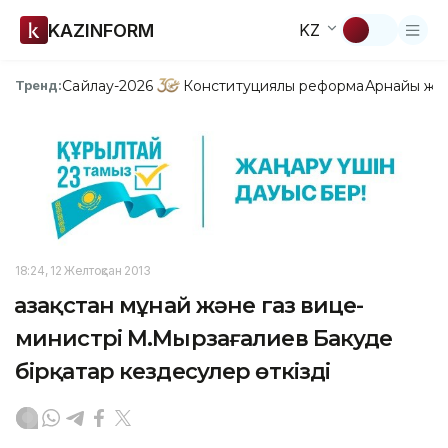
KAZINFORM
KZ
Сайлау-2026
Конституциялық реформа
Арнайы жо
Тренд:
18:24, 12 Желтоқсан 2013
Қазақстан мұнай және газ вице-
министрі М.Мырзағалиев Бакуде
бірқатар кездесулер өткізді