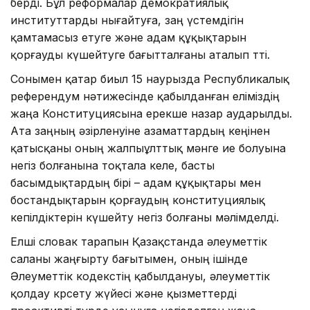
берді. Бұл реформалар демократиялық
институттарды нығайтуға, заң үстемдігін
қамтамасыз етуге және адам құқықтарын
қорғауды күшейтуге бағытталғаны аталып өтті.
Сонымен қатар биыл 15 наурызда Республикалық
референдум нәтижесінде қабылданған еліміздің
жаңа Конституциясына ерекше назар аударылды.
Ата заңның әзірленуіне азаматтардың кеңінен
қатысқаны оның жалпыұлттық мәнге ие болуына
негіз болғанына тоқтала келе, басты
басымдықтардың бірі – адам құқықтары мен
бостандықтарын қорғаудың конституциялық
кепілдіктерін күшейту негіз болғаны мәлімделді.
Елші словак тарапын Қазақстанда әлеуметтік
саланы жаңғырту бағытымен, оның ішінде
Әлеуметтік кодекстің қабылдануы, әлеуметтік
қолдау көрсету жүйесі және қызметтерді