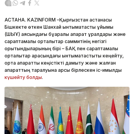
АСТАНА. KAZINFORM –Қырғызстан астанасы
Бішкекте өткен Шанхай ынтымақтастық ұйымы
(ШЫҰ) аясындағы бұқаралық ақпарат құралдары және
сараптамалық орталықтар саммитінің негізгі
қорытындыларының бірі – БАҚ пен сараптамалық
орталықтар арасындағы ынтымақтастықты кеңейту,
ортақ ақпараттық кеңістікті дамыту және жалған
ақпараттың таралуына қарсы бірлескен іс-қимылды
күшейту болды
.