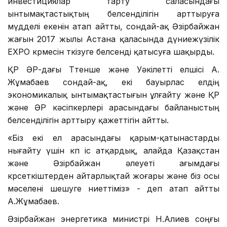
инвестициялар тарту саласындағы
ынтымақтастықтың белсенділігін арттыруға
мүдделі екенін атап айтты, сондай-ақ Әзірбайжан
жағын 2017 жылы Астана қаласында дүниежүзілік
EXPO көрмесін өткізуге белсенді қатысуға шақырды.
ҚР ӘР-дағы Төтенше және Уәкілетті елшісі А.
Жұмабаев сондай-ақ, екі бауырлас елдің
экономикалық ынтымақтастығын ұлғайту және ҚР
және ӘР кәсіпкерлері арасындағы байланыстың
белсенділігін арттыру қажеттігін айтты.
«Біз екі ел арасындағы қарым-қатынастарды
нығайту үшін көп іс атқардық, алайда Қазақстан
және Әзірбайжан әлеуеті ағымдағы
көрсеткіштерден айтарлықтай жоғары және біз осы
мәселені шешуге ниеттіміз» - деп атап айтты
А.Жұмабаев.
Әзірбайжан энергетика министрі Н.Алиев соңғы