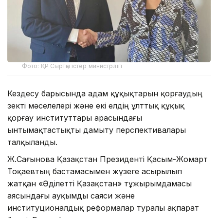
Фото: ҚР Сыртқы істер министрлігі
Кездесу барысында адам құқықтарын қорғаудың
өзекті мәселелері және екі елдің ұлттық құқық
қорғау институттары арасындағы
ынтымақтастықты дамыту перспективалары
талқыланды.
Ж.Сағынова Қазақстан Президенті Қасым-Жомарт
Тоқаевтың бастамасымен жүзеге асырылып
жатқан «Әділетті Қазақстан» тұжырымдамасы
аясындағы ауқымды саяси және
институционалдық реформалар туралы ақпарат