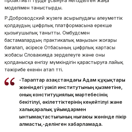
проактивті түрде ұсынуға негізделген жаңа
моделімен таныстырды.
Р.Доброводский жүзеге асырылудағы әлеуметтік
қолдаудың цифрлық платформасына ерекше
қызығушылық танытты. Омбудсмен
бастамалардың практикалық маңызын жоғары
бағалап, әсіресе Отбасының цифрлық картасы
жобасы Словакияда зерделеуге және оны
қолданысқа енгізу мүмкіндігін қарастыруға лайық
тәжірибе екенін атап өтті.
-Тараптар Қазақстандағы Адам құқықтары
жөніндегі уәкіл институтының қызметіне,
оның конституциялық мәртебесінің
бекітілуі, өкілеттіктерінің кеңейтілуі және
халықаралық ұйымдармен
ынтымақтастығының нығаюы жөнінде пікір
алмасты,-делінген хабарламада.