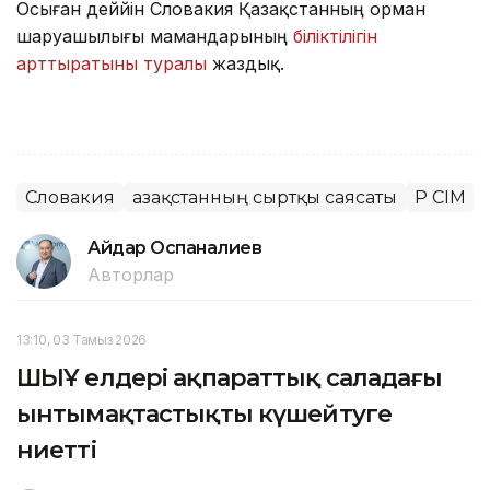
Осыған деййін Словакия Қазақстанның орман
шаруашылығы мамандарының
біліктілігін
арттыратыны туралы
жаздық.
Словакия
Қазақстанның сыртқы саясаты
ҚР СІМ
Айдар Оспаналиев
Авторлар
13:10, 03 Тамыз 2026
ШЫҰ елдері ақпараттық саладағы
ынтымақтастықты күшейтуге
ниетті