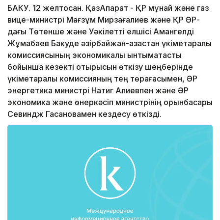
БАКУ. 12 желтоқсан. ҚазАқпарат - ҚР мұнай және газ
вице-министрі Мағзұм Мирзағалиев және ҚР ӘР-
дағы Төтенше және Уәкілетті елшісі Амангелді
Жұмабаев Бакуде әзірбайжан-қазақстан үкіметаралық
комиссиясының экономикалық ынтымақтастық
бойынша кезекті отырысын өткізу шеңберінде
үкіметаралық комиссияның тең төрағасымен, ӘР
энергетика министрі Натиг Алиевпен және ӘР
экономика және өнеркәсіп министрінің орынбасары
Севиндж Гасановамен кездесу өткізді.