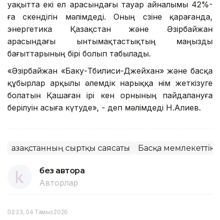
уақытта екі ел арасындағы тауар айналымы 42%-
ға өскендігін мәлімдеді. Оның сөзіне қарағанда,
энергетика Қазақстан және Әзірбайжан
арасындағы ынтымақтастықтың маңызды
бағыттарының бірі болып табылады.
«Әзірбайжан «Баку-Тбилиси-Джейхан» және басқа
құбырлар арқылы әлемдік нарыққа өнім жеткізуге
болатын Қашаған ірі кен орнының пайдалануға
берілуін асыға күтуде», - деп мәлімдеді Н.Алиев.
Қазақстанның сыртқы саясаты
Басқа мемлекеттік 
без автора
Авторлар
02:23, 04 Тамыз 2026