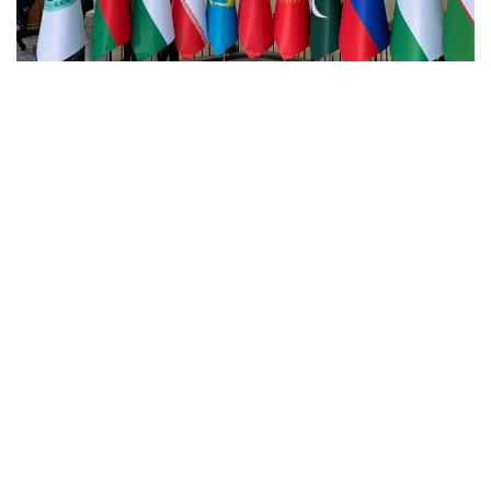
Фото: Кабар
Аталған саммит Қырғызстанның ШЫҰ-ға
төрағалығы аясында Бішкектегі «Ала-Арча»
мемлекеттік резиденциясында өтті.
Іс-шараға ШЫҰ-ға мүше мемлекеттер, бақылаушы
елдер мен диалог жөніндегі серіктес мемлекеттерді
қоса алғанда, 26 елден жетекші бұқаралық
ақпарат құралдарының, сараптамалық
орталықтардың, мемлекеттік органдар мен
халықаралық ұйымдардың 250-ге жуық өкілі
қатысты. Саммитті Қырғыз ұлттық «Кабар»
ақпарат агенттігі мен Қытайдың «Синьхуа»