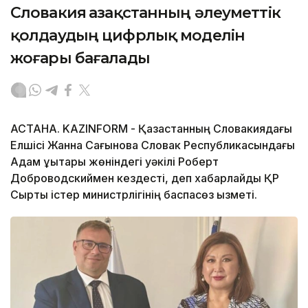
Словакия Қазақстанның әлеуметтік
қолдаудың цифрлық моделін
жоғары бағалады
АСТАНА. KAZINFORM - Қазақстанның Словакиядағы
Елшісі Жанна Сағынова Словак Республикасындағы
Адам құқықтары жөніндегі уәкілі Роберт
Доброводскиймен кездесті, деп хабарлайды ҚР
Сыртқы істер министрлігінің баспасөз қызметі.