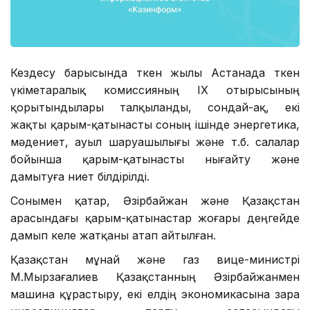
Кездесу барысында өткен жылы Астанада өткен
үкіметаралық комиссияның IX отырысының
қорытындылары талқыланды, сондай-ақ, екі
жақты қарым-қатынасты соның ішінде энергетика,
мәдениет, ауыл шаруашылығы және т.б. салалар
бойынша қарым-қатынасты нығайту және
дамытуға ниет білдірілді.
Сонымен қатар, Әзірбайжан және Қазақстан
арасындағы қарым-қатынастар жоғары деңгейде
дамып келе жатқаны атап айтылған.
Қазақстан мұнай және газ вице-министрі
М.Мырзағалиев Қазақстанның Әзірбайжанмен
машина құрастыру, екі елдің экономикасына өзара