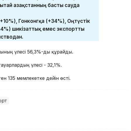
ытай Қазақстанның басты сауда
 (+10%), Гонконгқа (+34%), Оңтүстік
64%) шикізаттық емес экспортты
мстводан.
ының үлесі 56,3%-ды құрайды.
уарлардың үлесі - 32,1%.
н 135 мемлекетке дейін өсті.
орт