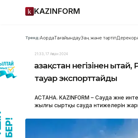
KAZINFORM
Ақорда
Тағайындау
Заң және тәртіп
Дерекқор
Тренд:
21:33, 17 Ақпан 2024
Қазақстан негізінен Қытай
тауар экспорттайды
АСТАНА. KAZINFORM – Сауда және инте
жылғы сыртқы сауда нәтижелерін жар