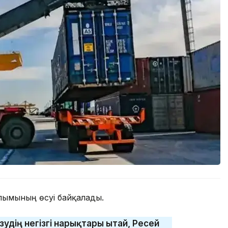
алымының өсуі байқалады.
удің негізгі нарықтары Қытай, Ресей