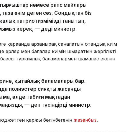
астырғыштар немесе рапс майлары
аза өнім деген сөз. Сондықтан біз
алық патриотизмімізді танытып,
ымыз керек, — деді министр.
ге қарағанда арзанырақ саналатын отандық киім
е ерлер мен балалар киімін шығаратын жергілікті
ң бағасы түркиялық баламалармен шамалас екенін
рине, қытайлық баламалары бар.
нда полиэстер сияқты жасанды
ма, әлде табиғи мақтадан
 маңызды, — деп түсіндірді министр.
е бюджеттен қаржы бөлінбегенін
жазғанбыз
.