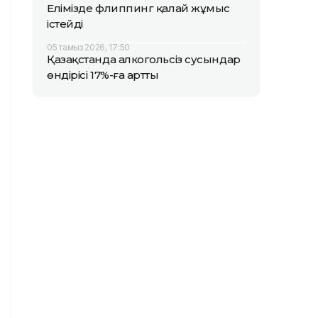
Елімізде флиппинг қалай жұмыс
істейді
05 тамыз 2026, 17:50
Қазақстанда алкогольсіз сусындар
өндірісі 17%-ға артты