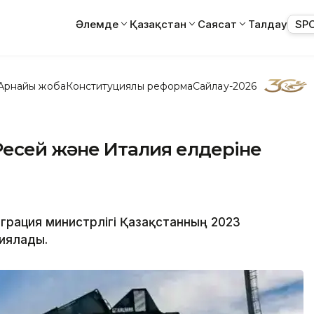
Әлемде
Қазақстан
Саясат
Талдау
SP
Арнайы жоба
Конституциялық реформа
Сайлау-2026
, Ресей және Италия елдеріне
грация министрлігі Қазақстанның 2023
иялады.