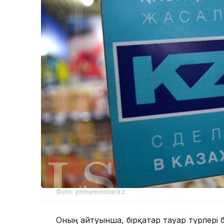
Фото: primeminister.kz
Оның айтуынша, бірқатар тауар түрлері 