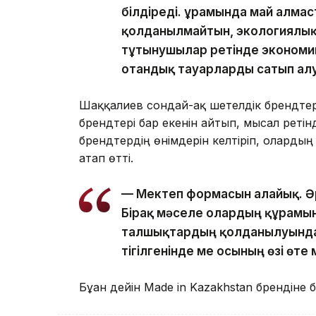
білдіреді. Құрамында май алм
қолданылмайтын, экологиялық т
тұтынушылар ретінде экономик
отандық тауарларды сатып алу
Шаққалиев сондай-ақ шетелдік брендтер
брендтері бар екенін айтып, мысал ретінд
брендтердің өнімдерін келтіріп, оларды
атап өтті.
— Мектеп формасын алайық. Ә
Бірақ мәселе олардың құрамы
талшықтардың қолданылуында 
тігілгенінде ме осының өзі өте
Бұған дейін Made in Kazakhstan брендін