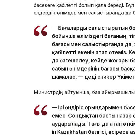
бәсекеге қабілетті болып қала береді. 
елдердің өнімдерімен салыстырғанда да 
— Бағаларды салыстыратын бол
бойынша еліміздегі бағаның, ті
бағасымен салыстырғанда да, 
қабілетті екенін атап өтеміз.
да өзгешелеу, кейде жоғары б
сабын өнімдерінің бағасы басқ
шамалас, — деді спикер Үкіме
Министрдің айтуынша, баға айырмашылығыны
— Ірі өндіріс орындарымен бәс
емес. Сондықтан басты назар ө
аударылады. Тағы да атап өткі
in Kazakhstan белгісі, әсіресе 