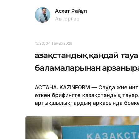
Асхат Райқұл
Авторлар
15:33, 04 Тамыз 2026
Қазақстандық қандай тау
баламаларынан арзаныр
АСТАНА. KAZINFORM — Сауда және инт
өткен брифингте қазақстандық тауа
артықшылықтардың арқасында бәсекег