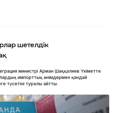
арлар шетелдік
ақ
еграция министрі Арман Шаққалиев Үкіметте
рлардың импорттық өнімдермен қандай
е түсетіні туралы айтты.