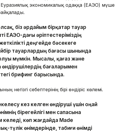
Бұл Еуразиялық экономикалық одаққа (ЕАЭО) мүше
байқалады.
сақ, біз әрдайым бірқатар тауар
пті ЕАЭО-дағы әріптестеріміздің
жеткілікті деңгейде бәсекеге
 Кейбір тауарлардың бағасы шынында
олуы мүмкін. Мысалы, қағаз және
а өндірушілердің бағаларымен
ттегі брифинг барысында.
ң негізгі себептерінің бірі өндіріс көлемі.
екелесу кез келген өндіруші үшін оңай
німнің бірегейлігі мен сапасына
м келеді, көп жағдайда Made
азық-түлік өнімдерінде, табиғи өнімді