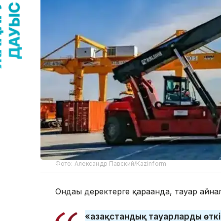
Фото: Александр Павский/Kazinform
Ондағы деректерге қарағанда, тауар айн
«Қазақстандық тауарларды өткіз