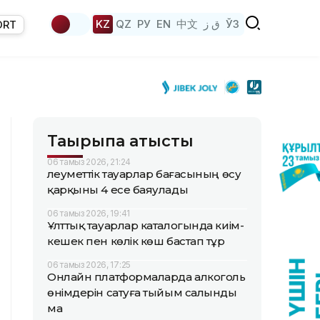
KZ
QZ
РУ
EN
中文
ق ز
ЎЗ
ORT
Тақырыпқа қатысты
06 тамыз 2026, 21:24
Әлеуметтік тауарлар бағасының өсу
қарқыны 4 есе баяулады
06 тамыз 2026, 19:41
Ұлттық тауарлар каталогында киім-
кешек пен көлік көш бастап тұр
06 тамыз 2026, 17:25
Онлайн платформаларда алкоголь
өнімдерін сатуға тыйым салынды
ма