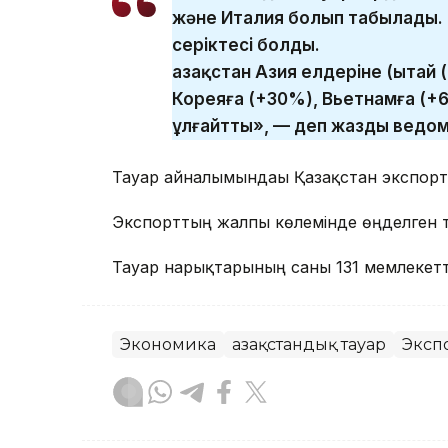
және Италия болып табылады. Қ
серіктесі болды.
Қазақстан Азия елдеріне (Қытай
Кореяға (+30%), Вьетнамға (+
ұлғайтты», — деп жазды ведо
Тауар айналымындағы Қазақстан экспорт
Экспорттың жалпы көлемінде өңделген та
Тауар нарықтарының саны 131 мемлекетте
Экономика
Қазақстандық тауар
Эксп