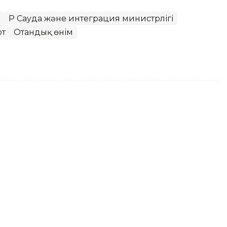
р
ҚР Сауда және интеграция министрлігі
рт
Отандық өнім
ар өндірушілері марапатталды
ман Төреғалиевтің қатысуымен
өңірлік көрме-байқауы өтті.