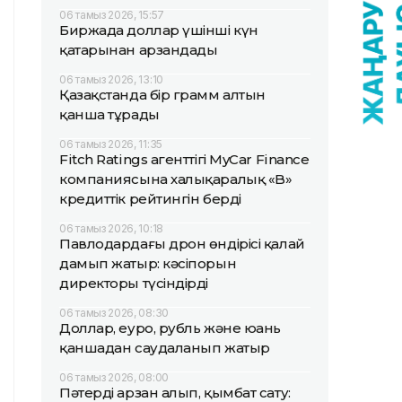
06 тамыз 2026, 15:57
Биржада доллар үшінші күн
қатарынан арзандады
06 тамыз 2026, 13:10
Қазақстанда бір грамм алтын
қанша тұрады
06 тамыз 2026, 11:35
Fitch Ratings агенттігі MyCar Finance
компаниясына халықаралық «B»
кредиттік рейтингін берді
06 тамыз 2026, 10:18
Павлодардағы дрон өндірісі қалай
дамып жатыр: кәсіпорын
директоры түсіндірді
06 тамыз 2026, 08:30
Доллар, еуро, рубль және юань
қаншадан саудаланып жатыр
06 тамыз 2026, 08:00
Пәтерді арзан алып, қымбат сату: