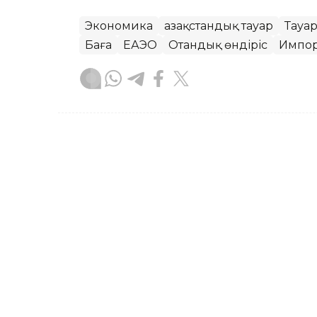
Экономика
Қазақстандық тауар
Тауа
Баға
ЕАЭО
Отандық өндіріс
Импо
Тастан Тоянов
Авторлар
14:39, 10 Шілде 2026
БҚО-да өңірдің үздік тау
ОРАЛ. KAZINFORM — Облыс әкімі Нари
«Қазақстанның үздік тауары — 2026» 