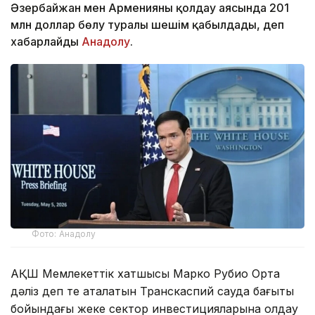
Әзербайжан мен Арменияны қолдау аясында 201
млн доллар бөлу туралы шешім қабылдады, деп
хабарлайды
Анадолу
.
Фото: Анадолу
АҚШ Мемлекеттік хатшысы Марко Рубио Орта
дәліз деп те аталатын Транскаспий сауда бағыты
бойындағы жеке сектор инвестицияларына қолдау