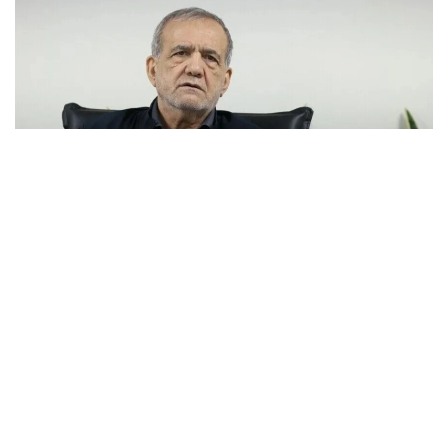
Фото: Анадолу
– Адамдар келісімге келу туралы
айтқанда, меніңше, қазір – ол үшін ең
қолайлы уақыт. Өйткені елде ауызбіршілік,
күш пен бірлік бар. Менің білуімше, Иран
бұл соғыс пен қақтығыстан жеңімпаз әрі
қуатты мемлекет ретінде шыққан ел