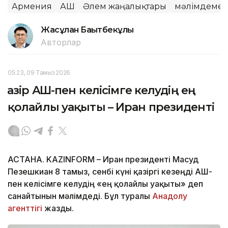
Армения
АҚШ
Әлем жаңалықтары
мәлімдеме
Жасұлан Бақытбекұлы
Авторлар
05:23, 09 Тамыз 2026
Қазір АҚШ-пен келісімге келудің ең
қолайлы уақыты – Иран президенті
АСТАНА. KAZINFORM – Иран президенті Масуд
Пезешкиан 8 тамыз, сенбі күні қазіргі кезеңді АҚШ-
пен келісімге келудің «ең қолайлы уақыты» деп
санайтынын мәлімдеді. Бұл туралы
Анадолу
агенттігі
жазды.