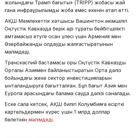
жолындағы Трамп бағыты» (TRIPP) жобасы жай
ғана инфрақұрылымдық жоба емес екенін атап өтті.
АҚШ Мемлекеттік хатшысы Вашингтон әкімшілігі
Оңтүстік Кавказда берік әрі тұрақты бейбітшілікті
қамтамасыз етуге қосқан үлесі үшін Армения мен
Әзербайжанды қолдауды жалғастыратынын
мәлімдеді.
Транскаспий бастамасы қоры Оңтүстік Кавказды
Орталық Азиямен байланыстыратын Орта дәліз
бойындағы жеке сектор инвестицияларын
ынталандыруға бағытталған. Бұл бағыт Азия мен
Еуропа арасындағы балама сауда дәлізі саналады.
Еске сала кетсек, АҚШ билігі Колумбияға есірткі
картельдерімен күрес үшін 1 млрд доллар
бөлетінін
мәлімдеді
.