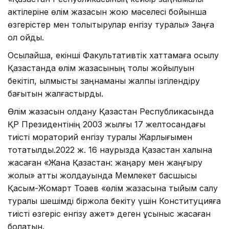
актілеріне өлім жазасын жою мәселесі бойынша
өзгерістер мен толықтырулар енгізу туралы» Заңға
қол қойды.
Осылайша, екінші Факультативтік хаттамаға қосылу
Қазақстанда өлім жазасының толық жойылуын
бекітіп, қылмыстық заңнаманы жалпы ізгілендіру
бағытын жалғастырды.
Өлім жазасын қолдану Қазақстан Республикасында
ҚР Президентінің 2003 жылғы 17 желтоқсандағы
тиісті мораторий енгізу туралы Жарлығымен
тоқтатылды.2022 ж. 16 наурызда Қазақстан халқына
жасаған «Жана Қазақстан: жаңару мен жаңғыру
жолы» атты жолдауында Мемлекет басшысы
Қасым-Жомарт Тоқаев «өлім жазасына тыйым салу
туралы шешімді біржола бекіту үшін Конституцияға
тиісті өзгеріс енгізу қажет» деген ұсыныс жасаған
болатын.