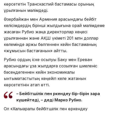
көрсететін Транскаспий бастамасы қорының
құрылғанын мәлімдеді.
Әзербайжан мен Армения арасындағы бейбіт
келісімдердің бірінші жылдығына орай мәлімдеме
жасаған Рубио жаңа директорлар кеңесі
құрылғаннан және АҚШ үкіметі 201 млн доллар
көлемінде қаржы бөлгеннен кейін бастаманың
«жұмысын бастағанын» айтты.
Рубио қордың іске қосылуы Баку мен Ереван
арасындағы ұзақ жылдарға созылған шиеленіс
бәсеңдегеннен кейін экономикалық
ынтымақтастықтың кеңейіп келе жатқанын
көрсететінін атап өтті.
– Бейбітшілік пен өркендеу бір-бірін өзара
күшейтеді, – деді Марко Рубио.
Ол «Халықаралық бейбітшілік пен өркендеу