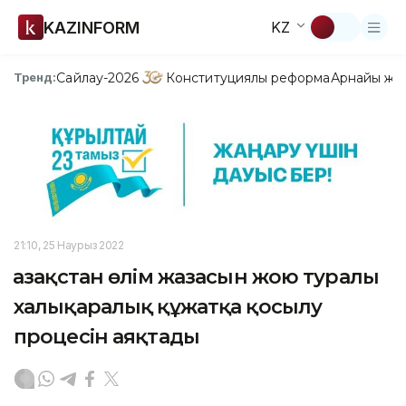
KAZINFORM
KZ
Сайлау-2026
Конституциялық реформа
Арнайы жо
Тренд:
21:10, 25 Наурыз 2022
Қазақстан өлім жазасын жою туралы
халықаралық құжатқа қосылу
процесін аяқтады