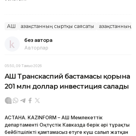
АҚШ
Қазақстанның сыртқы саясаты
Қазақстанның 
без автора
Авторлар
05:50, 09 Тамыз 2026
АҚШ Транскаспий бастамасы қорына
201 млн доллар инвестиция салады
АСТАНА. KAZINFORM – АҚШ Мемлекеттік
департаменті Оңтүстік Кавказда берік әрі тұрақты
бейбітшілікті қамтамасыз етуге күш салып жатқан