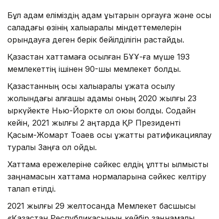
Бұл қадам еліміздің адам құқықтарын қорғауға және осы
саладағы өзінің халықаралық міндеттемелерін
орындауға деген берік бейілділігін растайды.
Қазақстан хаттамаға қосылған БҰҰ-ға мүше 193
мемлекеттің ішінен 90-шы мемлекет болды.
Қазақстанның осы халықаралық құжатқа қосылу
жолындағы алғашқы қадамы оның 2020 жылғы 23
қыркүйекте Нью-Йоркте қол қоюы болды. Содайн
кейін, 2021 жылғы 2 қаңтарда ҚР Президенті
Қасым-Жомарт Тоқаев осы құжатты ратификациялау
туралы Заңға қол қойды.
Хаттама ережелеріне сәйкес елдің ұлттық қылмыстық
заңнамасын хаттама нормаларына сәйкес келтіру
талап етілді.
2021 жылғы 29 желтоқсанда Мемлекет басшысы
«Қазақстан Республикасының кейбір заңнамалық