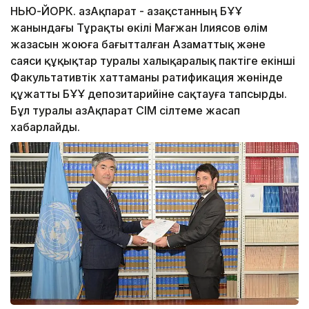
НЬЮ-ЙОРК. ҚазАқпарат - Қазақстанның БҰҰ
жанындағы Тұрақты өкілі Мағжан Ілиясов өлім
жазасын жоюға бағытталған Азаматтық және
саяси құқықтар туралы халықаралық пактіге екінші
Факультативтік хаттаманы ратификация жөнінде
құжатты БҰҰ депозитарийіне сақтауға тапсырды.
Бұл туралы ҚазАқпарат СІМ сілтеме жасап
хабарлайды.