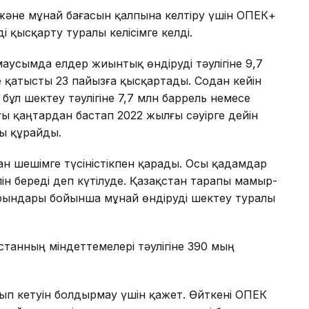
және мұнай бағасын қалпына келтіру үшін ОПЕК+
і қысқарту туралы келісімге келді.
аусымда елдер жиынтық өндіруді тәулігіне 9,7
 қатысты 23 пайызға қысқартады. Содан кейін
ұл шектеу тәулігіне 7,7 млн баррель немесе
ы қаңтардан бастап 2022 жылғы сәуірге дейін
ы құрайды.
 шешімге түсіністікпен қарады. Осы қадамдар
н береді деп күтілуде. Қазақстан тарапы мамыр-
рындары бойынша мұнай өндіруді шектеу туралы
станның міндеттемелері тәулігіне 390 мың
ып кетуін болдырмау үшін қажет. Өйткені ОПЕК