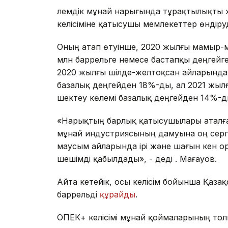
Әлемдік мұнай нарығында тұрақтылықты 
келісіміне қатысушы мемлекеттер өндіруд
Оның атап өтуінше, 2020 жылғы мамыр-м
млн баррельге немесе бастапқы деңгейге
2020 жылғы шілде-желтоқсан айларында б
базалық деңгейден 18%-ды, ал 2021 жылғ
шектеу көлемі базалық деңгейден 14%-д
«Нарықтың барлық қатысушылары аталған
мұнай индустриясының дамуына оң серпі
маусым айларында ірі және шағын кен о
шешімді қабылдады», - деді Ә. Мағауов.
Айта кетейік, осы келісім бойынша Қазақ
баррельді
құрайды
.
ОПЕК+ келісімі мұнай қоймаларының тол