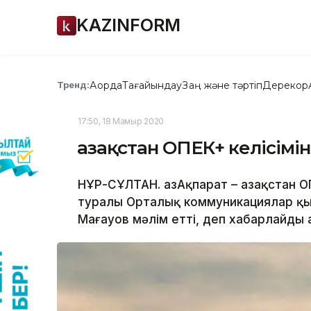
KAZINFORM
Ақорда
Тағайындау
Заң және тәртіп
Дерекқор
Тренд:
17:50, 18 Мамыр 2020
Қазақстан ОПЕК+ келісім
НҰР-СҰЛТАН. ҚазАқпарат – Қазақстан О
туралы Орталық коммуникациялар қыз
Мағауов мәлім етті, деп хабарлайды Қа