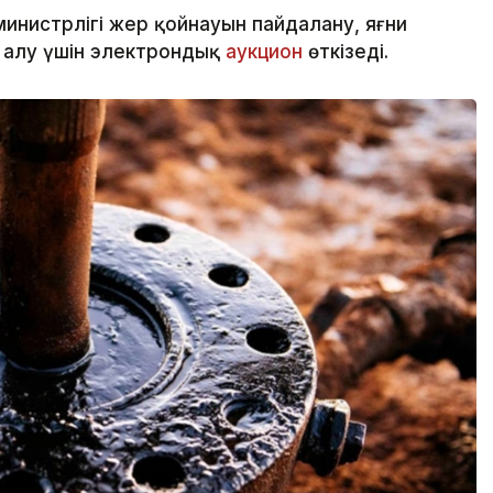
инистрлігі жер қойнауын пайдалану, яғни
н алу үшін электрондық
аукцион
өткізеді.