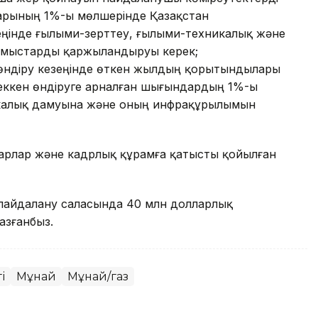
дарының 1%-ы мөлшерінде Қазақстан
еңінде ғылыми-зерттеу, ғылыми-техникалық және
жұмыстарды қаржыландыруы керек;
 өндіру кезеңінде өткен жылдың қорытындылары
ккен өндіруге арналған шығындардың 1%-ы
икалық дамуына және оның инфрақұрылымын
уарлар және кадрлық құрамға қатысты қойылған
н пайдалану саласында 40 млн долларлық
зғанбыз.
і
Мұнай
Мұнай/газ