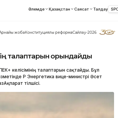
Әлемде
Қазақстан
Саясат
Талдау
SP
Арнайы жоба
Конституциялық реформа
Сайлау-2026
інің талаптарын орындайды
ПЕК+ келісімінің талаптарын сақтайды. Бұл
метінде ҚР Энергетика вице-министрі Әсет
зАқпарат тілшісі.