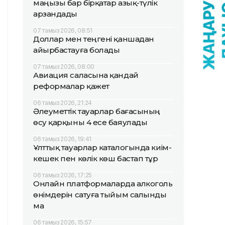
маңызы бар бірқатар азық-түлік
арзандады
07 тамыз 2026, 08:51
Доллар мен теңгені қаншадан
айырбастауға болады
07 тамыз 2026, 08:00
Авиация саласына қандай
реформалар қажет
06 тамыз 2026, 21:24
Әлеуметтік тауарлар бағасының
өсу қарқыны 4 есе баяулады
06 тамыз 2026, 19:41
Ұлттық тауарлар каталогында киім-
кешек пен көлік көш бастап тұр
06 тамыз 2026, 17:25
Онлайн платформаларда алкоголь
өнімдерін сатуға тыйым салынды
ма
06 тамыз 2026, 15:57