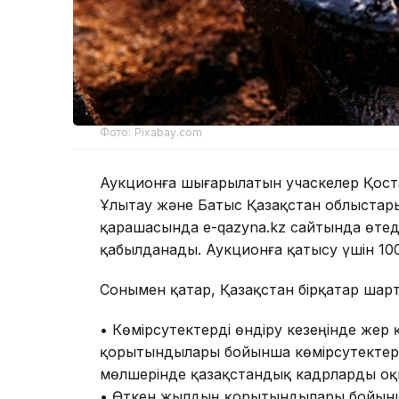
Фото: Pixabay.com
Аукционға шығарылатын учаскелер Қост
Ұлытау және Батыс Қазақстан облыстар
қарашасында e-qazyna.kz сайтында өтеді.
қабылданады. Аукционға қатысу үшін 10
Сонымен қатар, Қазақстан бірқатар шарт
• Көмірсутектерді өндіру кезеңінде ж
қорытындылары бойынша көмірсутектер
мөлшерінде қазақстандық кадрларды оқ
• Өткен жылдың қорытындылары бойынш