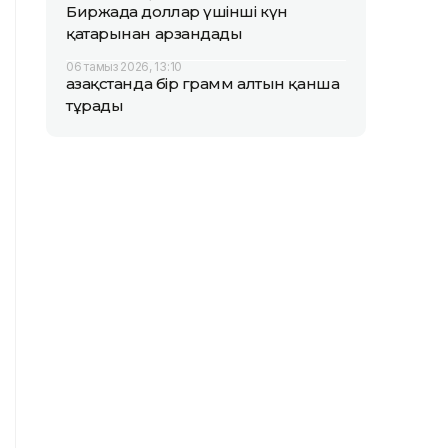
Биржада доллар үшінші күн
қатарынан арзандады
06 тамыз 2026, 13:10
Қазақстанда бір грамм алтын қанша
тұрады