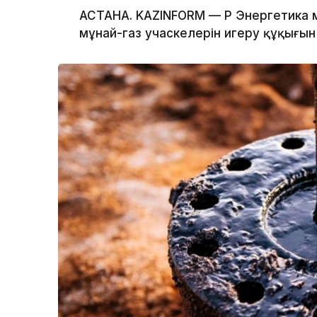
АСТАНА. KAZINFORM — ҚР Энергетика м
мұнай-газ учаскелерін игеру құқығы