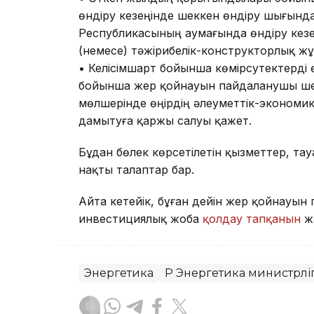
өндіру кезеңінде шеккен өндіру шығын
Республикасының аумағында өндіру кез
(немесе) тәжірибелік-конструкторлық 
• Келісімшарт бойынша көмірсутектерді
бойынша жер қойнауын пайдаланушы ше
мөлшерінде өңірдің әлеуметтік-эконом
дамытуға қаржы салуы қажет.
Бұдан бөлек көрсетілетін қызметтер, та
нақты талаптар бар.
Айта кетейік, бұған дейін жер қойнауы
инвестициялық жоба
қолдау тапқанын
жа
Энергетика
ҚР Энергетика министрліг