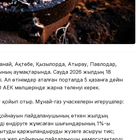
анай, Ақтөбе, Қызылорда, Атырау, Павлодар,
ының аумақтарында. Сауда 2026 жылдың 18
 Ал өтінімдер аталған порталда 5 қазанға дейін
0 АЕК мөлшерінде жарна төленуі керек.
 қойып отыр. Мұнай-газ учаскелерін игерушілер:
ер қойнауын пайдаланушының өткен жылдың
ді өндіруге жұмсаған шығындарының 1%-ы
ытуды қаржыландыруды жүзеге асыруы тиіс;
а жер қойнауын пайдаланушы көмірсутектерді