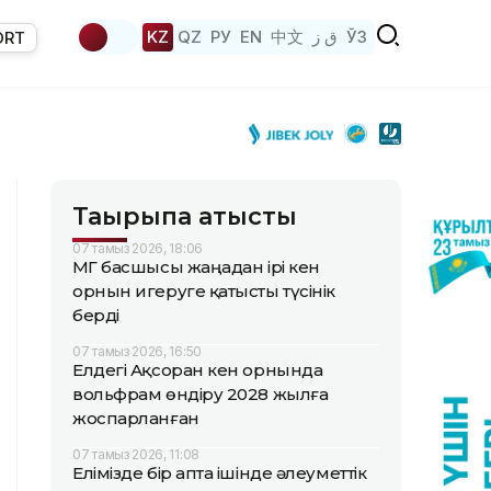
KZ
QZ
РУ
EN
中文
ق ز
ЎЗ
ORT
Тақырыпқа қатысты
07 тамыз 2026, 18:06
ҚМГ басшысы жаңадан ірі кен
орнын игеруге қатысты түсінік
берді
07 тамыз 2026, 16:50
Елдегі Ақсоран кен орнында
вольфрам өндіру 2028 жылға
жоспарланған
07 тамыз 2026, 11:08
Елімізде бір апта ішінде әлеуметтік