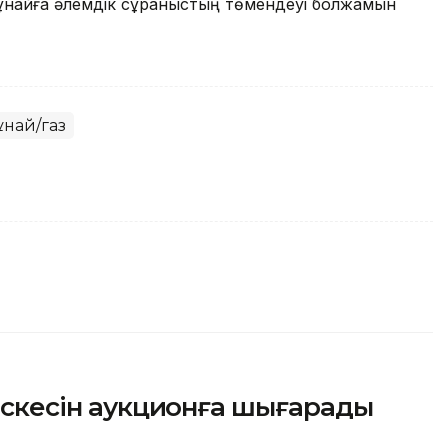
найға әлемдік сұраныстың төмендеуі болжамын
най/газ
часкесін аукционға шығарады