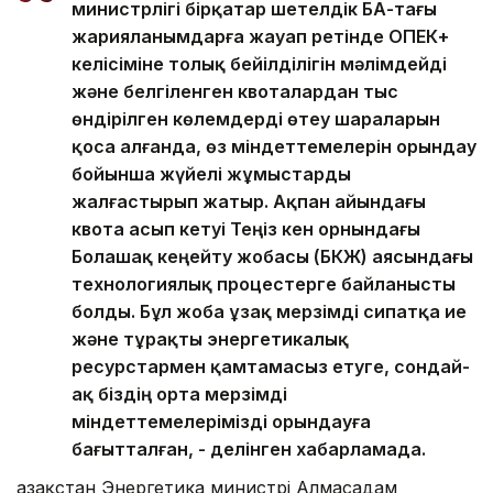
министрлігі бірқатар шетелдік БАҚ-тағы
жарияланымдарға жауап ретінде ОПЕК+
келісіміне толық бейілділігін мәлімдейді
және белгіленген квоталардан тыс
өндірілген көлемдерді өтеу шараларын
қоса алғанда, өз міндеттемелерін орындау
бойынша жүйелі жұмыстарды
жалғастырып жатыр. Ақпан айындағы
квота асып кетуі Теңіз кен орнындағы
Болашақ кеңейту жобасы (БКЖ) аясындағы
технологиялық процестерге байланысты
болды. Бұл жоба ұзақ мерзімді сипатқа ие
және тұрақты энергетикалық
ресурстармен қамтамасыз етуге, сондай-
ақ біздің орта мерзімді
міндеттемелерімізді орындауға
бағытталған, - делінген хабарламада.
Қазақстан Энергетика министрі Алмасадам