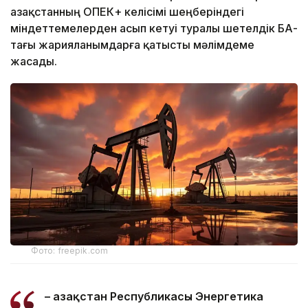
Қазақстанның ОПЕК+ келісімі шеңберіндегі
міндеттемелерден асып кетуі туралы шетелдік БАҚ-
тағы жарияланымдарға қатысты мәлімдеме
жасады.
Фото: freepik.com
– Қазақстан Республикасы Энергетика