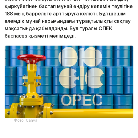
қыркүйегінен бастап мұнай өндіру көлемін тәулігіне
188 мың баррельге арттыруға келісті. Бұл шешім
әлемдік мұнай нарығындағы тұрақтылықты сақтау
мақсатында қабылданды. Бұл туралы ОПЕК
баспасөз қызметі мәлімдеді.
Фото: Canva
Тиісті шешім бүгін, 2 тамызда Сауд Арабиясы,