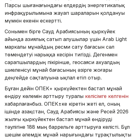
Парсы шығанағындағы елдердің энергетикалық
инфрақұрылымына жауап шараларын қолдануы
мүмкін екенін ескертті.
Сонымен бірге Сауд Арабиясының қыркүйек
айында азиялық сатып алушылар үшін Arab Light
маркалы мұнайдың ресми сату бағасын сәл
төмендетуі нарыққа кесірін тигізді. Дегенмен
сарапшылардың пікірінше, геосаяси ахуалдың
шиеленісуі мұнай бағасының әзірге жоғары
деңгейде сақталуына ықпал етіп отыр.
Бұған дейін ОПЕК+ қыркүйектен бастап мұнай
өндіру көлемін арттыру туралы
келісімге келгенін
хабарлағанбыз. ОПЕК±ке кіретін жеті ел, оның
ішінде Қазақстан, Сауд Арабиясы және Ресей 2026
жылғы қыркүйектен бастап мұнай өндіруді
тәулігіне 188 мың баррельге арттыруға келісті. Бұл
шешім әлемдік мұнай нарығындағы тұрақтылықты