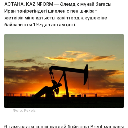
АСТАНА. KAZINFORM — Әлемдік мұнай бағасы
Иран төңірегіндегі шиеленіс пен шикізат
жеткізіліміне қатысты қауіптердің күшеюіне
байланысты 1%-дан астам өсті.
Фото: Pexels
6 тамыздағы кешкі жағдай бойынша Brent маркалы