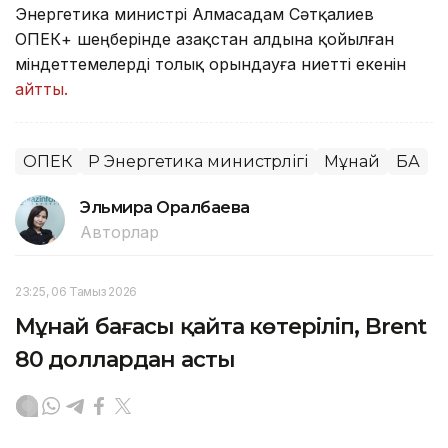
Энергетика министрі Алмасадам Сәтқалиев
ОПЕК+ шеңберінде Қазақстан алдына қойылған
міндеттемелерді толық орындауға ниетті екенін
айтты.
ОПЕК
ҚР Энергетика министрлігі
Мұнай
БАҚ
Эльмира Оралбаева
Авторлар
23:25, 06 Тамыз 2026
Мұнай бағасы қайта көтеріліп, Brent
80 доллардан асты