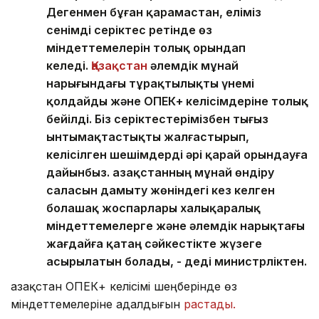
Дегенмен бұған қарамастан, еліміз
сенімді серіктес ретінде өз
міндеттемелерін толық орындап
келеді.
Қазақстан
әлемдік мұнай
нарығындағы тұрақтылықты үнемі
қолдайды және ОПЕК+ келісімдеріне толық
бейілді. Біз серіктестерімізбен тығыз
ынтымақтастықты жалғастырып,
келісілген шешімдерді әрі қарай орындауға
дайынбыз. Қазақстанның мұнай өндіру
саласын дамыту жөніндегі кез келген
болашақ жоспарлары халықаралық
міндеттемелерге және әлемдік нарықтағы
жағдайға қатаң сәйкестікте жүзеге
асырылатын болады, - деді министрліктен.
Қазақстан ОПЕК+ келісімі шеңберінде өз
міндеттемелеріне адалдығын
растады.