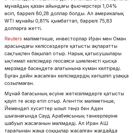
мұнайдың қазан айындағы фьючерстері 1,04%
өсіп, баррелі 80,28 доллар болды. Ал америкалық
WTI мұнайы 0,81% қымбаттап, баррелі 75,83
долларға жетті.
Reuters
мәліметінше, инвесторлар Иран мен Оман
арасындағы келіссөздерге қатысты ақпаратты
сақтықпен бақылап отыр. Нарық қатысушылары
ықтимал келісімдер геосаяси шиеленісті қысқа
мерзімде бәсеңдете алатынына күмән келтіреді.
Бұған дейін жасалған келісімдердің көпшілігі ұзаққа
созылмаған.
Мұнай бағасының өсуіне жеткізілімдерге қатысты
қауіп те әсер етіп отыр. Агенттік мәліметінше,
Йемендегі хуситтер Қызыл теңіз бен Аден
шығанағында Сауд Арабиясының танкерлеріне
шабуыл жасағанын мәлімдеді. Ал Иран АҚШ
тарапынан жаңа соққылар жасалған жағдайда