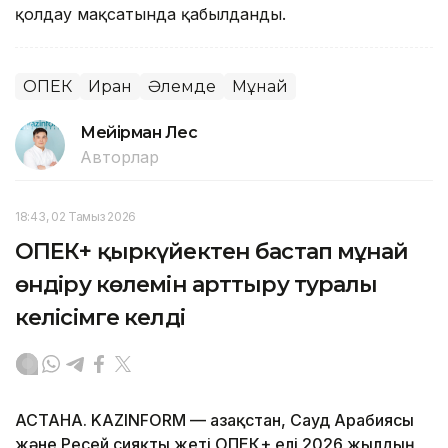
қолдау мақсатында қабылданды.
ОПЕК
Иран
Әлемде
Мұнай
Мейірман Лес
Авторлар
18:43, 02 Тамыз 2026
ОПЕК+ қыркүйектен бастап мұнай
өндіру көлемін арттыру туралы
келісімге келді
АСТАНА. KAZINFORM — Қазақстан, Сауд Арабиясы
және Ресей сияқты жеті ОПЕК+ елі 2026 жылдың