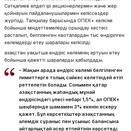
Сәтқалиев елдегі ірі акционерлермен және жер
қойнауын пайдаланушылармен келіссөздер
жүргізді. Талқылау барысында ОПЕК+ келісімі
бойынша міндеттемелерді орындау кестесі
расталып, белгіленген квоталардан тыс өндірілген
көлемдерді өтеу шаралары келісілді.
Қазақстан уақытша өндіріс көлемінің артуын өтеу
бойынша қажетті шараларды қабылдады.
– Жақын арада өндіріс көлемі белгіленген
лимиттерге толық сәйкес келетіндей етіп
реттелетін болады. Сонымен қатар
Қазақстанның жаһандық мұнай
өндірісіндегі үлесі небәрі 1,5%, ал ОПЕК+
шеңберінде шамамен 3% екенін ескеру
қажет. Бұл көрсеткіштер Қазақстанның
әлемдік сұраныс пен ұсыныс балансына
айтарлықтай әсер етпейтінін көрсетеді.