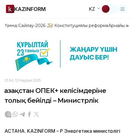
KAZINFORM
KZ
Сайлау-2026
Конституциялық реформа
Арнайы жо
Тренд:
21:34, 12 Наурыз 2025
Қазақстан ОПЕК+ келісімдеріне
толық бейілді – Министрлік
АСТАНА. KAZINFORM – ҚР Энергетика министрлігі