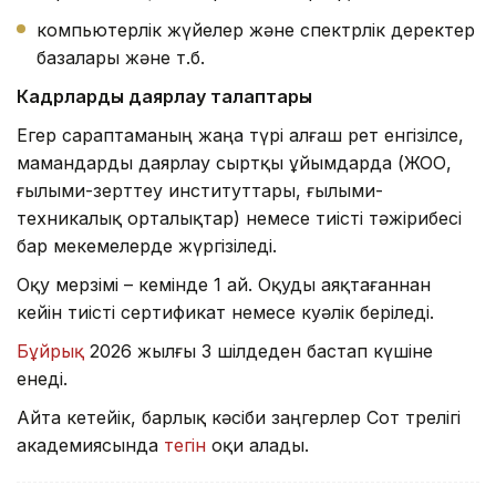
компьютерлік жүйелер және спектрлік деректер
базалары және т.б.
Кадрларды даярлау талаптары
Егер сараптаманың жаңа түрі алғаш рет енгізілсе,
мамандарды даярлау сыртқы ұйымдарда (ЖОО,
ғылыми-зерттеу институттары, ғылыми-
техникалық орталықтар) немесе тиісті тәжірибесі
бар мекемелерде жүргізіледі.
Оқу мерзімі – кемінде 1 ай. Оқуды аяқтағаннан
кейін тиісті сертификат немесе куәлік беріледі.
Бұйрық
2026 жылғы 3 шілдеден бастап күшіне
енеді.
Айта кетейік, барлық кәсіби заңгерлер Сот төрелігі
академиясында
тегін
оқи алады.