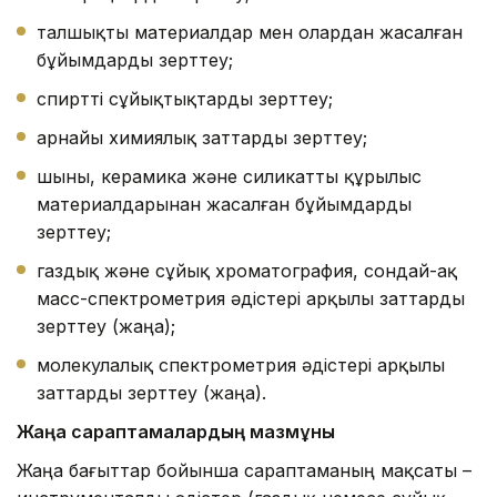
талшықты материалдар мен олардан жасалған
бұйымдарды зерттеу;
спиртті сұйықтықтарды зерттеу;
арнайы химиялық заттарды зерттеу;
шыны, керамика және силикатты құрылыс
материалдарынан жасалған бұйымдарды
зерттеу;
газдық және сұйық хроматография, сондай-ақ
масс-спектрометрия әдістері арқылы заттарды
зерттеу (жаңа);
молекулалық спектрометрия әдістері арқылы
заттарды зерттеу (жаңа).
Жаңа сараптамалардың мазмұны
Жаңа бағыттар бойынша сараптаманың мақсаты –