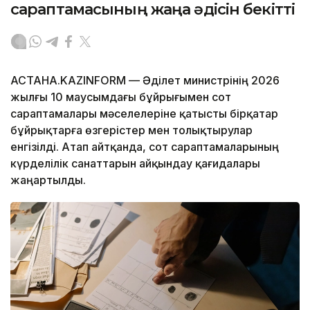
сараптамасының жаңа әдісін бекітті
АСТАНА.KAZINFORM — Әділет министрінің 2026
жылғы 10 маусымдағы бұйрығымен сот
сараптамалары мәселелеріне қатысты бірқатар
бұйрықтарға өзгерістер мен толықтырулар
енгізілді. Атап айтқанда, сот сараптамаларының
күрделілік санаттарын айқындау қағидалары
жаңартылды.