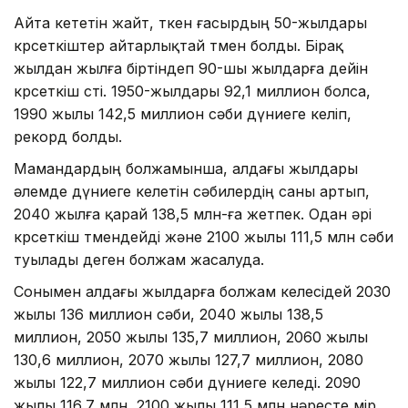
Айта кететін жайт, өткен ғасырдың 50-жылдары
көрсеткіштер айтарлықтай төмен болды. Бірақ
жылдан жылға біртіндеп 90-шы жылдарға дейін
көрсеткіш өсті. 1950-жылдары 92,1 миллион болса,
1990 жылы 142,5 миллион сәби дүниеге келіп,
рекорд болды.
Мамандардың болжамынша, алдағы жылдары
әлемде дүниеге келетін сәбилердің саны артып,
2040 жылға қарай 138,5 млн-ға жетпек. Одан әрі
көрсеткіш төмендейді және 2100 жылы 111,5 млн сәби
туылады деген болжам жасалуда.
Сонымен алдағы жылдарға болжам келесідей 2030
жылы 136 миллион сәби, 2040 жылы 138,5
миллион, 2050 жылы 135,7 миллион, 2060 жылы
130,6 миллион, 2070 жылы 127,7 миллион, 2080
жылы 122,7 миллион сәби дүниеге келеді. 2090
жылы 116,7 млн, 2100 жылы 111,5 млн нәресте өмір