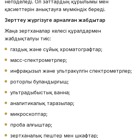
негізделеді. Ол заттардың құрылымы мен
қасиеттерін анықтауға мүмкіндік береді.
Зерттеу жүргізуге арналған жабдықтар
Жаңа зертханалар келесі құралдармен
жабдықталуы тиіс:
газдық және сұйық хроматографтар;
масс-спектрометрлер;
инфрақызыл және ультракүлгін спектрометрлер;
роторлы буландырғыш;
ультрадыбыстық ванна;
аналитикалық таразылар;
микроскоптар;
проба алғыштар;
зертханалық пештер мен шкафтар;