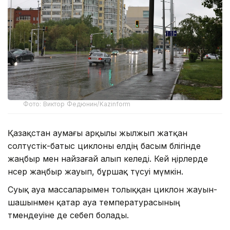
Фото: Виктор Федюнин/Kazinform
Қазақстан аумағы арқылы жылжып жатқан
солтүстік-батыс циклоны елдің басым бөлігінде
жаңбыр мен найзағай алып келеді. Кей өңірлерде
нөсер жаңбыр жауып, бұршақ түсуі мүмкін.
Суық ауа массаларымен толыққан циклон жауын-
шашынмен қатар ауа температурасының
төмендеуіне де себеп болады.