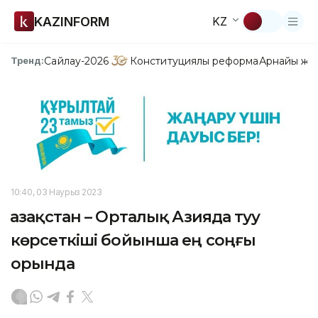
KAZINFORM
KZ
Сайлау-2026
Конституциялық реформа
Арнайы жо
Тренд:
10:40, 03 Наурыз 2023
Қазақстан – Орталық Азияда туу
көрсеткіші бойынша ең соңғы
орында