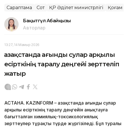
Сараптама
Сот
ҚР Әділет министрлігі
Қоғам
Бақытгүл Абайқызы
Авторлар
13:27, 14 Мамыр 2026
Қазақстанда ағынды сулар арқылы
есірткінің таралу деңгейі зерттеліп
жатыр
АСТАНА. KAZINFORM – Қазақстанда ағынды сулар
арқылы есірткінің таралу деңгейін анықтауға
бағытталған химиялық-токсикологиялық
зерттеулер тұрақты түрде жүргізіледі. Бұл туралы