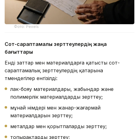
Фото: Pexels
Сот-сараптамалық зерттеулердің жаңа
бағыттары
Енді заттар мен материалдарға қатысты сот-
сараптамалық зерттеулердің қатарына
төмендегілер енгізілді:
лак-бояу материалдары, жабындар және
полимерлік материалдарды зерттеу;
мұнай өнімдері мен жанар-жағармай
материалдарын зерттеу;
металдар мен қорытпаларды зерттеу;
топырақтарды зерттеу;