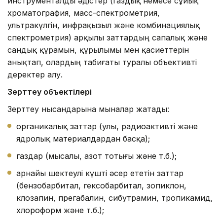
инструменталды әдістер (газдық немесе сұйық
хроматография, масс-спектрометрия,
ультракүлгін, инфрақызыл және комбинациялық
спектрометрия) арқылы заттардың сапалық және
сандық құрамын, құрылымы мен қасиеттерін
анықтап, олардың табиғаты туралы объективті
деректер алу.
Зерттеу объектілері
Зерттеу нысандарына мыналар жатады:
органикалық заттар (улы, радиоактивті және
ядролық материалдардан басқа);
газдар (мысалы, азот тотығы және т.б.);
арнайы шектеулі күшті әсер ететін заттар
(бензобарбитал, гексобарбитал, зопиклон,
клозапин, прегабалин, сибутрамин, тропикамид,
хлороформ және т.б.);