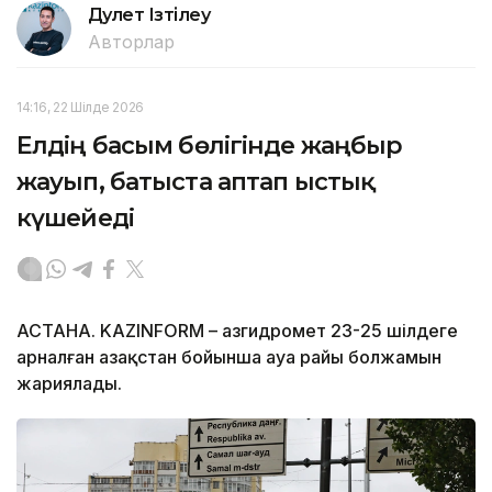
Дәулет Ізтілеу
Авторлар
14:16, 22 Шілде 2026
Елдің басым бөлігінде жаңбыр
жауып, батыста аптап ыстық
күшейеді
АСТАНА. KAZINFORM – Қазгидромет 23-25 шілдеге
арналған Қазақстан бойынша ауа райы болжамын
жариялады.