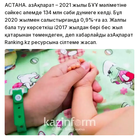
АСТАНА. ҚазАқпарат – 2021 жылы БҰҰ мәліметіне
сәйкес әлемде 134 млн сәби дүниеге келді. Бұл
2020 жылмен салыстырғанда 0,9%-ға аз. Жалпы
бала туу көрсеткіш і2017 жылдан бері бес жыл
қатарынан төмендеген, деп хабарлайды ҚазАқпарат
Ranking.kz ресурсына сілтеме жасап.