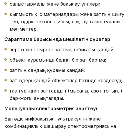
салыстырмалы және бақылау үлгілері;
қылмыстық іс материалдары және заттың шығу
тегі, өндіріс технологиясы, сақтау тәсілі туралы
мәліметтер.
Сараптама барысында шешілетін сұрақтар
зерттеліп отырған заттың табиғаты қандай;
объект құрамында белгілі бір зат бар ма;
заттың сандық құрамы қандай;
зат іздері қандай объектілер бетінде кездеседі;
газ түріндегі заттардың (мысалы, азот тотығы)
бар-жоғы анықталады.
Молекулалық спектрометрия зерттеуі
Бұл әдіс инфрақызыл, ультракүлгін және
комбинациялық шашырау спектрометриясына