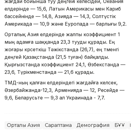
жағдай бойынша туу деңгейі келесідей, Океания
елдерінде — 15,6, Латын Америкасы мен Кариб
бассейнінде — 14,8, Азияда — 14,3, Солтүстік
Америкада — 10,9 және Еуропада — барлығы 9,2.
Орталық Азия елдерінде жалпы коэффициент 1
мың адамға шаққанда 23,3 тууды құрады. Ең
жоғары көрсеткіш Тәжікстанда (26,7), ең төменгі
деңгей Қазақстанда (21,5 туған) байқалды.
Қырғызстанда коэффициент 24,1, Өзбекстанда —
23,6, Түрікменстанда — 21,6 құрады.
ТМД-ның қалған елдеріндегі жағдайға келсек,
Әзербайжанда-12,3, Арменияда — 12, Ресейде —
9,6, Беларусьте — 9,3 ал Украинада - 7,7.
Орталық Азия
Сараптама
Демография
БҰҰ
Қ