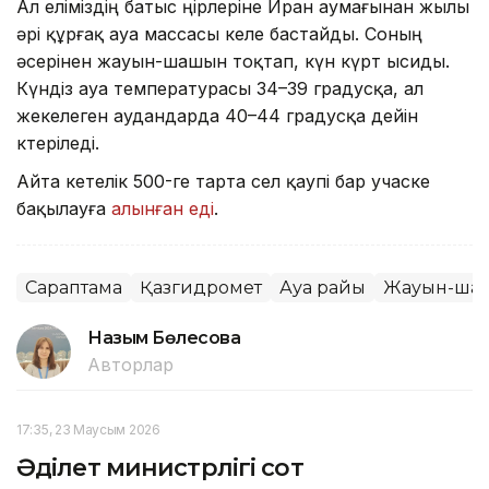
Ал еліміздің батыс өңірлеріне Иран аумағынан жылы
әрі құрғақ ауа массасы келе бастайды. Соның
әсерінен жауын-шашын тоқтап, күн күрт ысиды.
Күндіз ауа температурасы 34–39 градусқа, ал
жекелеген аудандарда 40–44 градусқа дейін
көтеріледі.
Айта кетелік 500-ге тарта сел қаупі бар учаске
бақылауға
алынған еді
.
Сараптама
Қазгидромет
Ауа райы
Жауын-ша
Назым Бөлесова
Авторлар
17:35, 23 Маусым 2026
Әділет министрлігі сот