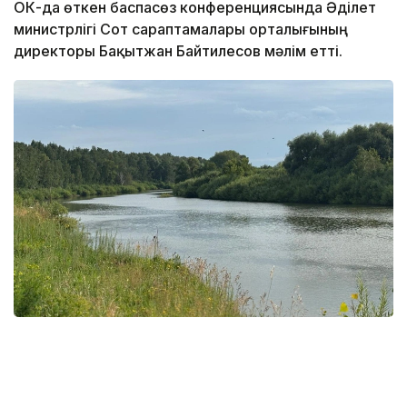
ОКҚ-да өткен баспасөз конференциясында Әділет
министрлігі Сот сараптамалары орталығының
директоры Бақытжан Байтилесов мәлім етті.
Фото: Ақерке Дәуренбекқызы /Kazinform
Оның айтуынша, ҚР Бас прокуратурасының
тапсырмасы бойынша 2024 жылы алғаш рет