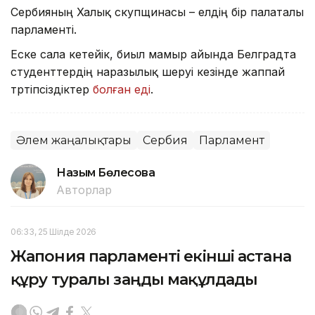
Сербияның Халық скупщинасы – елдің бір палаталы
парламенті.
Еске сала кетейік, биыл мамыр айында Белградта
студенттердің наразылық шеруі кезінде жаппай
тәртіпсіздіктер
болған еді
.
Әлем жаңалықтары
Сербия
Парламент
Назым Бөлесова
Авторлар
06:33, 25 Шілде 2026
Жапония парламенті екінші астана
құру туралы заңды мақұлдады