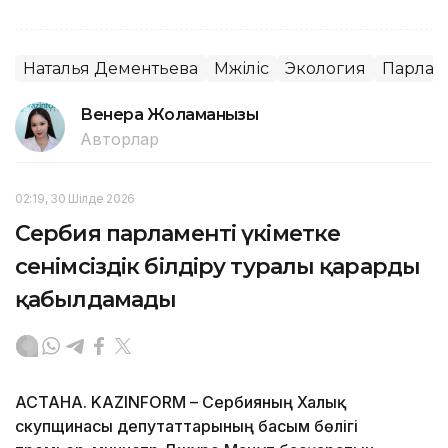
Наталья Дементьева
Мәжіліс
Экология
Парлам
Венера Жоламанқызы
Авторлар
02:19, 30 Шілде 2026
Сербия парламенті үкіметке
сенімсіздік білдіру туралы қарарды
қабылдамады
АСТАНА. KAZINFORM – Сербияның Халық
скупщинасы депутаттарының басым бөлігі