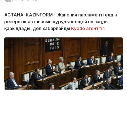
АСТАНА. KAZINFORM – Жапония парламенті елдің
резервтік астанасын құруды көздейтін заңды
қабылдады, деп хабарлайды
Kyodo агенттігі
.
Фото: Kyodo агенттігі