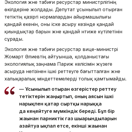
Экология және табиғи ресурстар министрлігінің
өкілдеріне жолдады. Депутат ұсынылып отырған
тетіктің қазіргі нормалардан айырмашылығы
қандай екенін, оны іске асыру кезінде қандай
қиындықтар барын және қандай нәтиже күтілетінін
сұрады.
Экология және табиғи ресурстар вице-министрі
Жомарт Әлиевтің айтуынша, қолданыстағы
экологиялық заңнама Париж келісімін жүзеге
асыруда негізінен ішкі реттеуге бағытталған және
халықаралық міндеттемелерді толық қамтымайды.
— Ұсынылып отырған өзгерістер реттеу
тетіктерін жаңғыртып, оның аясын ішкі
нарықпен қатар сыртқы нарыққа
да кеңейтуге мүмкіндік береді. Бұл бір
жағынан парниктік газ шығарындыларын
азайтуға ықпал етсе, екінші жағынан