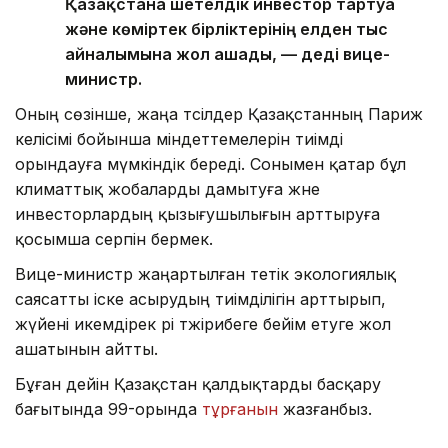
Қазақстанға шетелдік инвестор тартуға
және көміртек бірліктерінің елден тыс
айналымына жол ашады, — деді вице-
министр.
Оның сөзінше, жаңа тәсілдер Қазақстанның Париж
келісімі бойынша міндеттемелерін тиімді
орындауға мүмкіндік береді. Сонымен қатар бұл
климаттық жобаларды дамытуға және
инвесторлардың қызығушылығын арттыруға
қосымша серпін бермек.
Вице-министр жаңартылған тетік экологиялық
саясатты іске асырудың тиімділігін арттырып,
жүйені икемдірек әрі тәжірибеге бейім етуге жол
ашатынын айтты.
Бұған дейін Қазақстан қалдықтарды басқару
бағытында 99-орында
тұрғанын
жазғанбыз.