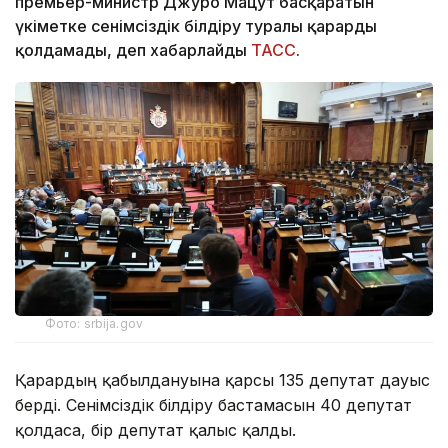
премьер-министр Джуро Мацут басқаратын
үкіметке сенімсіздік білдіру туралы қарарды
қолдамады, деп хабарлайды
ТАСС
.
Фото: srbija.gov
Қарардың қабылдануына қарсы 135 депутат дауыс
берді. Сенімсіздік білдіру бастамасын 40 депутат
қолдаса, бір депутат қалыс қалды.