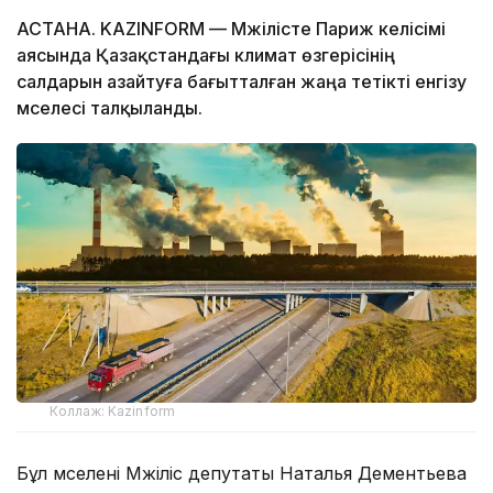
АСТАНА. KAZINFORM — Мәжілісте Париж келісімі
аясында Қазақстандағы климат өзгерісінің
салдарын азайтуға бағытталған жаңа тетікті енгізу
мәселесі талқыланды.
Коллаж: Kazinform
Бұл мәселені Мәжіліс депутаты Наталья Дементьева