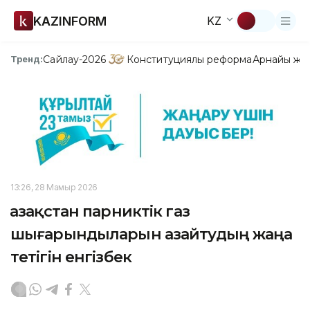
KAZINFORM
KZ
Сайлау-2026
Конституциялық реформа
Арнайы жо
Тренд:
13:26, 28 Мамыр 2026
Қазақстан парниктік газ
шығарындыларын азайтудың жаңа
тетігін енгізбек