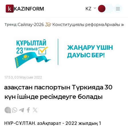
KAZINFORM
KZ
Сайлау-2026
Конституциялық реформа
Арнайы жо
Тренд:
17:53, 03 Маусым 2022
Қазақстан паспортын Түркияда 30
күн ішінде ресімдеуге болады
НҰР-СҰЛТАН. ҚазАқпарат - 2022 жылдың 1