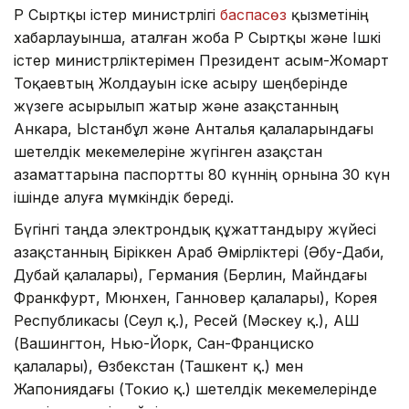
ҚР Сыртқы істер министрлігі
баспасөз
қызметінің
хабарлауынша, аталған жоба ҚР Сыртқы және Ішкі
істер министрліктерімен Президент Қасым-Жомарт
Тоқаевтың Жолдауын іске асыру шеңберінде
жүзеге асырылып жатыр және Қазақстанның
Анкара, Ыстанбұл және Анталья қалаларындағы
шетелдік мекемелеріне жүгінген Қазақстан
азаматтарына паспортты 80 күннің орнына 30 күн
ішінде алуға мүмкіндік береді.
Бүгінгі таңда электрондық құжаттандыру жүйесі
Қазақстанның Біріккен Араб Әмірліктері (Әбу-Даби,
Дубай қалалары), Германия (Берлин, Майндағы
Франкфурт, Мюнхен, Ганновер қалалары), Корея
Республикасы (Сеул қ.), Ресей (Мәскеу қ.), АҚШ
(Вашингтон, Нью-Йорк, Сан-Франциско
қалалары), Өзбекстан (Ташкент қ.) мен
Жапониядағы (Токио қ.) шетелдік мекемелерінде