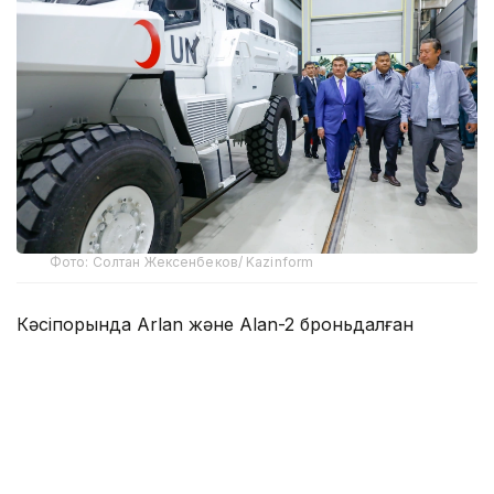
Фото: Солтан Жексенбеков/ Kazinform
Кәсіпорында Arlan және Alan-2 броньдалған
дөңгелекті машиналары, Barys жауынгерлік
броньды көлігінің 4×4, 6×6 және 8×8 өлшеміндегі
модельдері, сондай-ақ, жүзетін әрі дөңгелекті
Terrex-Barys-A 8×8 платформасы шығарылады.