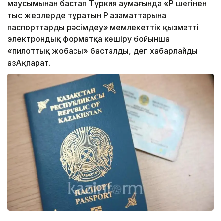
маусымынан бастап Түркия аумағында «ҚР шегінен
тыс жерлерде тұратын ҚР азаматтарына
паспорттарды рәсімдеу» мемлекеттік қызметті
электрондық форматқа көшіру бойынша
«пилоттық жобасы» басталды, деп хабарлайды
ҚазАқпарат.