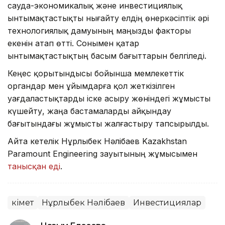
сауда-экономикалық және инвестициялық
ынтымақтастықты нығайту елдің өнеркәсіптік әрі
технологиялық дамуының маңызды факторы
екенін атап өтті. Сонымен қатар
ынтымақтастықтың басым бағыттарын белгіледі.
Кеңес қорытындысы бойынша мемлекеттік
органдар мен ұйымдарға қол жеткізілген
уағдаластықтарды іске асыру жөніндегі жұмысты
күшейту, жаңа бастамаларды айқындау
бағытындағы жұмысты жалғастыру тапсырылды.
Айта кетелік Нұрлыбек Нәлібаев Kazakhstan
Paramount Engineering зауытының жұмысымен
танысқан еді
.
Үкімет
Нұрлыбек Нәлібаев
Инвестициялар