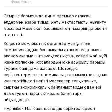
Фото: Үкімет
Отырыс барысында вице-премьер аталған
елдермен өзара тиімді ынтымақтастықты нығайту
мәселесі Мемлекет басшысының назарында екенін
атап өтті.
Кеңесте мемлекеттік органдар мен ұлттық
компаниялардың басшылары аталған елдермен
экономикалық ынтымақтастықтың қазіргі жай-күйі
және бірлескен жобалардың іске асырылу барысы
туралы баяндама жасады. Шетелдік
серіктестермен экономикалық ынтымақтастықтың
күн тәртібіндегі негізгі мәселелер талқыланып,
сыртқы экономикалық байланыстарды одан әрі
дамытудың перспективалы бағыттары
айқындалды.
Нұрлыбек Нәлібаев шетелдік серіктестермен