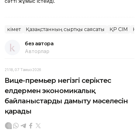
сәтті жұмыс істейді.
Үкімет
Қазақстанның сыртқы саясаты
ҚР СІМ
Қа
без автора
Авторлар
21:18, 07 Тамыз 2026
Вице-премьер негізгі серіктес
елдермен экономикалық
байланыстарды дамыту мәселесін
қарады