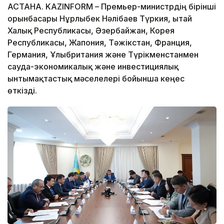
АСТАНА. KAZINFORM – Премьер-министрдің бірінші
орынбасары Нұрлыбек Нәлібаев Түркия, Қытай
Халық Республикасы, Әзербайжан, Корея
Республикасы, Жапония, Тәжікстан, Франция,
Германия, Ұлыбритания және Түрікменстанмен
сауда-экономикалық және инвестициялық
ынтымақтастық мәселелері бойынша кеңес
өткізді.