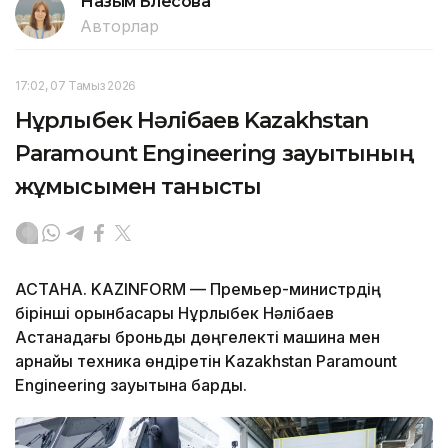
Назым Бөлесова
Авторлар
17:02, 07 Тамыз 2026
Нұрлыбек Нәлібаев Kazakhstan
Paramount Engineering зауытының
жұмысымен танысты
АСТАНА. KAZINFORM — Премьер-министрдің
бірінші орынбасары Нұрлыбек Нәлібаев
Астанадағы броньды дөңгелекті машина мен
арнайы техника өндіретін Kazakhstan Paramount
Engineering зауытына барды.