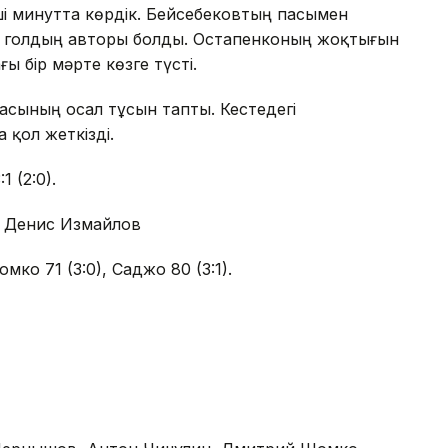
ші минутта көрдік. Бейсебековтың пасымен
нші голдың авторы болды. Остапенконың жоқтығын
 бір мәрте көзге түсті.
сының осал тұсын тапты. Кестедегі
 қол жеткізді.
 (2:0).
: Денис Измайлов
мко 71 (3:0), Саджо 80 (3:1).