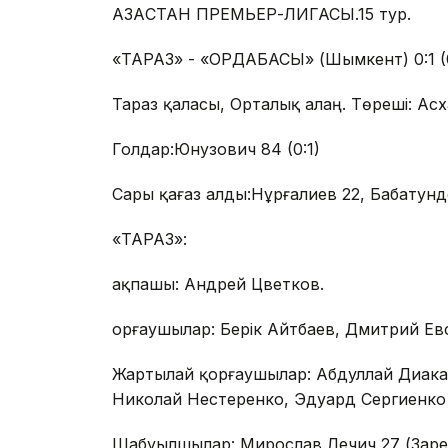
ҚАЗАҚСТАН ПРЕМЬЕР-ЛИГАСЫ.15 тур.
«ТАРАЗ» - «ОРДАБАСЫ» (Шымкент) 0:1 (0
Тараз қаласы, Орталық алаң. Төреші: Ас
Голдар:Юнузович 84 (0:1)
Сары қағаз алды:Нұрғалиев 22, Бабатунд
«ТАРАЗ»:
Қақпашы: Андрей Цветков.
Қорғаушылар: Берік Айтбаев, Дмитрий Е
Жартылай қорғаушылар: Абдуллай Диакате
Николай Нестеренко, Эдуард Сергиенко 
Шабуылшылар: Мирослав Лечич 27 (Заре