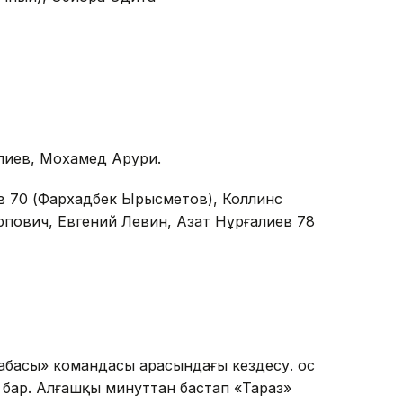
Әлиев, Мохамед Арури.
в 70 (Фархадбек Ырысметов), Коллинс
рпович, Евгений Левин, Азат Нұрғалиев 78
абасы» командасы арасындағы кездесу. Қос
бар. Алғашқы минуттан бастап «Тараз»