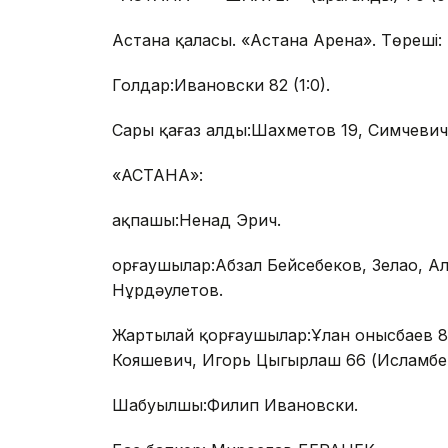
Астана қаласы. «Астана Арена». Төреші:
Голдар:Ивановски 82 (1:0).
Сары қағаз алды:Шахметов 19, Симчевич
«АСТАНА»:
Қақпашы:Ненад Эрич.
Қорғаушылар:Абзал Бейсебеков, Зелао, Ал
Нұрдәулетов.
Жартылай қорғаушылар:Ұлан Қонысбаев 8
Кояшевич, Игорь Цыгырлаш 66 (Исламбек
Шабуылшы:Филип Ивановски.