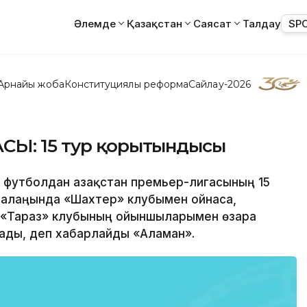
Әлемде
Қазақстан
Саясат
Талдау
SP
Арнайы жоба
Конституциялық реформа
Сайлау-2026
СЫ: 15 тур қорытындысы
е футболдан Қазақстан премьер-лигасының 15
 алаңында «Шахтер» клубымен ойнаса,
 «Тараз» клубының ойыншыларымен өзара
ады, деп хабарлайды «Аламан».