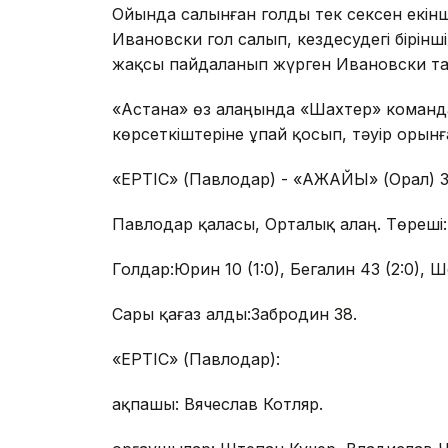
Ойында салынған голды тек сексен екін
Ивановски гол салып, кездесудегі бірі
жақсы пайдаланып жүрген Ивановски тағы
«Астана» өз алаңында «Шахтер» команда
көрсеткіштеріне ұпай қосып, тәуір орынға
«ЕРТІС» (Павлодар) - «АҚЖАЙЫҚ» (Орал) 3:1
Павлодар қаласы, Орталық алаң. Төреші
Голдар:Юрин 10 (1:0), Бегалин 43 (2:0), Шо
Сары қағаз алды:Забродин 38.
«ЕРТІС» (Павлодар):
Қақпашы: Вячеслав Котляр.