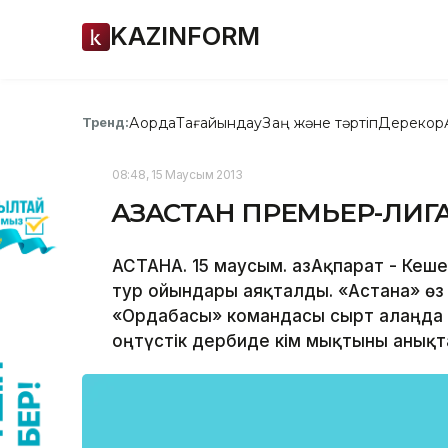
KAZINFORM
Ақорда
Тағайындау
Заң және тәртіп
Дерекқор
Тренд:
08:48, 15 Маусым 2013
ҚАЗАҚСТАН ПРЕМЬЕР-ЛИГА
АСТАНА. 15 маусым. ҚазАқпарат - Кеш
тур ойындары аяқталды. «Астана» өз
«Ордабасы» командасы сырт алаңда
оңтүстік дербиде кім мықтыны анықт