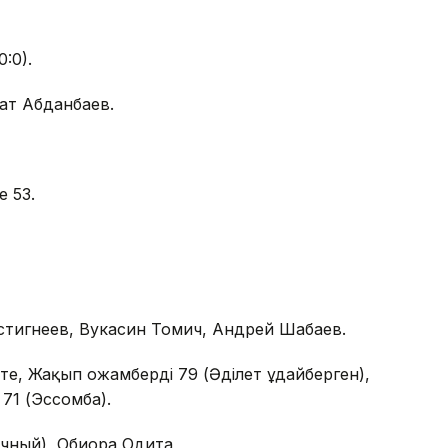
:0).
хат Абданбаев.
е 53.
встигнеев, Вукасин Томич, Андрей Шабаев.
, Жақып Қожамберді 79 (Әділет Құдайберген),
71 (Эссомба).
чный), Обиора Одита