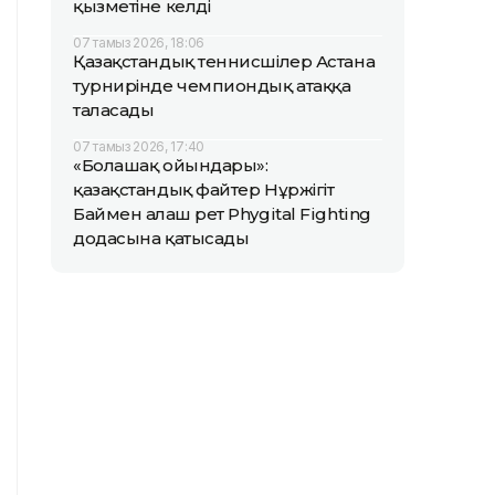
қызметіне келді
07 тамыз 2026, 18:06
Қазақстандық теннисшілер Астана
турнирінде чемпиондық атаққа
таласады
07 тамыз 2026, 17:40
«Болашақ ойындары»:
қазақстандық файтер Нұржігіт
Баймен алғаш рет Phygital Fighting
додасына қатысады