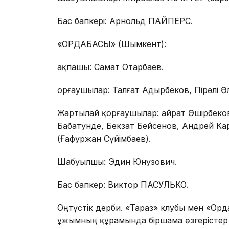
Бас бапкері: Арнольд ПАЙПЕРС.
«ОРДАБАСЫ» (Шымкент):
Қақпашы: Самат Отарбаев.
Қорғаушылар: Талғат Адырбеков, Пірәлі 
Жартылай қорғаушылар: Қайрат Әшірбеко
Бабатунде, Бекзат Бейсенов, Андрей Ка
(Ғафуржан Сүйімбаев).
Шабуылшы: Эдин Юнузович.
Бас бапкер: Виктор ПАСУЛЬКО.
Оңтүстік дерби. «Тараз» клубы мен «Орд
ұжымның құрамында біршама өзгерістер 