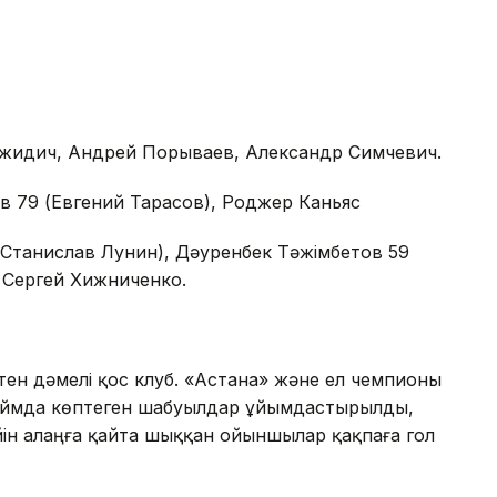
Джидич, Андрей Порываев, Александр Симчевич.
 79 (Евгений Тарасов), Роджер Каньяс
танислав Лунин), Дәуренбек Тәжімбетов 59
 Сергей Хижниченко.
тен дәмелі қос клуб. «Астана» және ел чемпионы
аймда көптеген шабуылдар ұйымдастырылды,
ейін алаңға қайта шыққан ойыншылар қақпаға гол