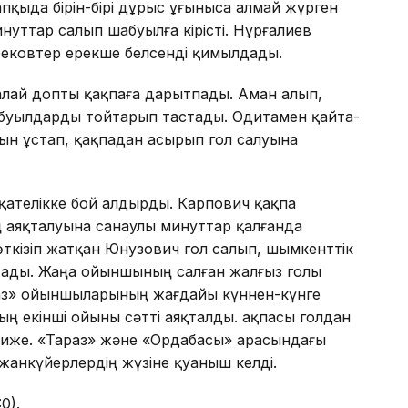
қыда бірін-бірі дұрыс ұғыныса алмай жүрген
ттар салып шабуылға кірісті. Нұрғалиев
рбековтер ерекше белсенді қимылдады.
талай допты қақпаға дарытпады. Аман алып,
абуылдарды тойтарып тастады. Одитамен қайта-
ын ұстап, қақпадан асырып гол салуына
қателікке бой алдырды. Карпович қақпа
аяқталуына санаулы минуттар қалғанда
кізіп жатқан Юнузович гол салып, шымкенттік
стады. Жаңа ойыншының салған жалғыз голы
раз» ойыншыларының жағдайы күннен-күнге
ң екінші ойыны сәтті аяқталды. Қақпасы голдан
тиже. «Тараз» және «Ордабасы» арасындағы
 жанкүйерлердің жүзіне қуаныш келді.
0).