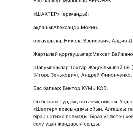
Бас бапкер: Мирослав БЕРАНЕК.
«ШАХТЕР» (Қарағанды):
Қақпашы:Александр Мокин.
Қорғаушылар:Никола Василевич, Алдин 
Жартылай қорғаушылар:Мақсат Байжанов
Шабуылшылар:Тоқтар Жаңғылышбай 68 (С
(Игорь Зенькович), Андрей Финонченко,
Бас бапкер: Виктор КУМЫКОВ.
Он бесінші турдың орталық ойыны. Үздік
«Шахтер» арасындағы ойын. Алғашқы т
бірақ нәтиже болмады. Біраз үзілістен к
салу үшін жандарын салды.