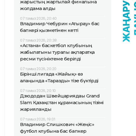
жарыстың жартылай финалына
жолдама алды
07 тамыз 2026, 20:40
Владимир Чебурин «Атырау» бас
бапкері қызметінен кетті
07 тамыз 2026, 20:38
«Астана» баскетбол клубының
жабылатыны туралы ақпаратқа
ресми түсініктеме берілді
07 тамыз 2026, 20:20
Бірінші лигада «Жайық» өз
алаңында «Таразды» тізе бүктірді
07 тамыз 2026, 20:10
Дзюдодан Швейцариядағы Grand
Slam: Қазақстан құрамасының тізімі
жарияланды
07 тамыз 2026, 19:01
Владимир Слишкович «Жеңіс»
футбол клубына бас бапкер