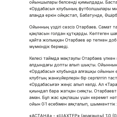
ойыншылары белсенді қимылдады. Бастап
«Ордабасы» клубының футболшылары мину
алаңда еркін ойқастап, Бабатунде, Әші
Ойынның үздігі сөзсіз Отарбаев. Самат 
қақпасын голдан құтқарды. Көптеген ш
қайта жолыққан Отарбаев әр тепкен доб
мүмкіндік бермеді.
Келесі таймда мақтаулы Отарбаев үлкен 
алдындағы допты алып шықты. Ойынның 
«Ордабасы» клубында алғашқы ойынын өт
клубтың жанкүйерлерін бір серпілтіп та
«Ордабасыға» жеңіс алып келді. Ал «Та
қиындап бара жатқан сияқты. Отарбаевты
аман. Бұл жас қақпашы үшін керемет нә
ойын 0:1 есебімен аяқталып, шымкенттік
«АСТАНА» - «ШАХТЕР» (Қарағанды) 1:0 (0: