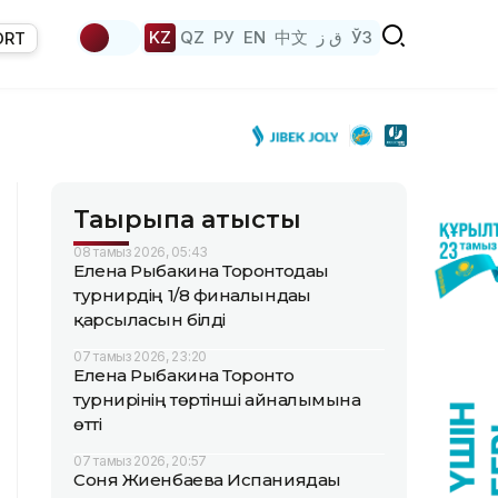
KZ
QZ
РУ
EN
中文
ق ز
ЎЗ
ORT
Тақырыпқа қатысты
08 тамыз 2026, 05:43
Елена Рыбакина Торонтодағы
турнирдің 1/8 финалындағы
қарсыласын білді
07 тамыз 2026, 23:20
Елена Рыбакина Торонто
турнирінің төртінші айналымына
өтті
07 тамыз 2026, 20:57
Соня Жиенбаева Испаниядағы