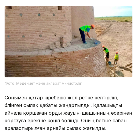
Фото: Мәдениет және ақпарат министрлігі
Сонымен қатар кіреберіс жол ретке келтіріліп,
бүлінген сылақ қабаты жаңартылды. Қалашықты
айнала қоршаған орды жауын-шашынның әсерінен
қорғауға ерекше көңіл бөлінді. Оның бетіне сабан
араластырылған арнайы сылақ жағылды.