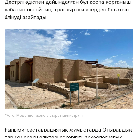
Дәстүрлі әдіспен дайындалған бұл қоспа қорғаныш
қабатын нығайтып, түрлі сыртқы әсерден болатын
бүлінуді азайтады.
Фото: Мәдениет және ақпарат министрлігі
Ғылыми-реставрациялық жұмыстарда Отырардың
тарихи ерекшеліктері ескеріліп, археологиялық