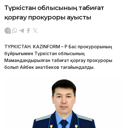
Түркістан облысының табиғат
қорғау прокуроры ауысты
ТҮРКІСТАН. KAZINFORM – ҚР Бас прокурорының
бұйрығымен Түркістан облысының
Мамандандырылған табиғат қорғау прокуроры
болып Айбек Қанатбеков тағайындалды.