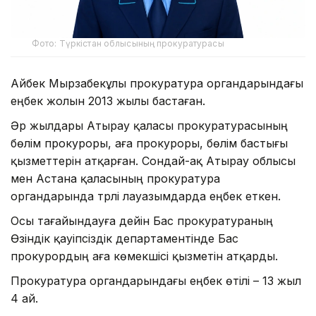
Фото: Түркістан облысының прокуратурасы
Айбек Мырзабекұлы прокуратура органдарындағы
еңбек жолын 2013 жылы бастаған.
Әр жылдары Атырау қаласы прокуратурасының
бөлім прокуроры, аға прокуроры, бөлім бастығы
қызметтерін атқарған. Сондай-ақ Атырау облысы
мен Астана қаласының прокуратура
органдарында түрлі лауазымдарда еңбек еткен.
Осы тағайындауға дейін Бас прокуратураның
Өзіндік қауіпсіздік департаментінде Бас
прокурордың аға көмекшісі қызметін атқарды.
Прокуратура органдарындағы еңбек өтілі – 13 жыл
4 ай.