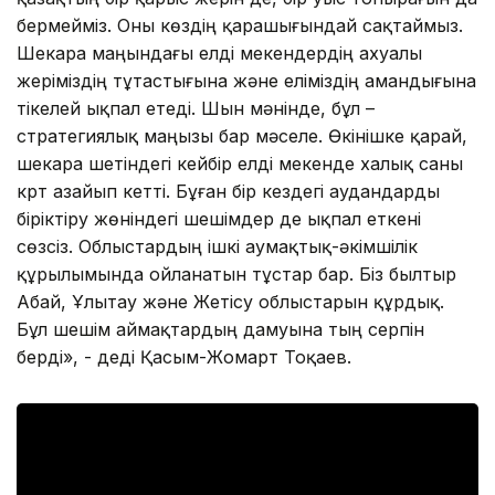
бермейміз. Оны көздің қарашығындай сақтаймыз.
Шекара маңындағы елді мекендердің ахуалы
жеріміздің тұтастығына және еліміздің амандығына
тікелей ықпал етеді. Шын мәнінде, бұл –
стратегиялық маңызы бар мәселе. Өкінішке қарай,
шекара шетіндегі кейбір елді мекенде халық саны
күрт азайып кетті. Бұған бір кездегі аудандарды
біріктіру жөніндегі шешімдер де ықпал еткені
сөзсіз. Облыстардың ішкі аумақтық-әкімшілік
құрылымында ойланатын тұстар бар. Біз былтыр
Абай, Ұлытау және Жетісу облыстарын құрдық.
Бұл шешім аймақтардың дамуына тың серпін
берді», - деді Қасым-Жомарт Тоқаев.