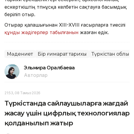
ескерткіштің түпнұсқа келбетін сақтауға басымдық
беріліп отыр.
Отырар қалашығынан XIII-XVIII ғасырларға тиесілі
құнды жәдігерлер табылғанын
жазған едік.
Мәдениет
Бір ғимарат тарихы
Түркістан облыс
Эльмира Оралбаева
Авторлар
21:53, 08 Тамыз 2026
Түркістанда сайлаушыларға жағдай
жасау үшін цифрлық технологиялар
қолданылып жатыр