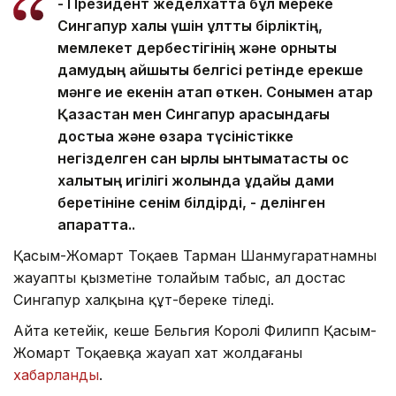
- Президент жеделхатта бұл мереке
Сингапур халқы үшін ұлттық бірліктің,
мемлекет дербестігінің және орнықты
дамудың айшықты белгісі ретінде ерекше
мәнге ие екенін атап өткен. Сонымен қатар
Қазақстан мен Сингапур арасындағы
достыққа және өзара түсіністікке
негізделген сан қырлы ынтымақтастық қос
халықтың игілігі жолында ұдайы дами
беретініне сенім білдірді, - делінген
ақпаратта..
Қасым-Жомарт Тоқаев Тарман Шанмугаратнамның
жауапты қызметіне толайым табыс, ал достас
Сингапур халқына құт-береке тіледі.
Айта кетейік, кеше Бельгия Королі Филипп Қасым-
Жомарт Тоқаевқа жауап хат жолдағаны
хабарланды
.