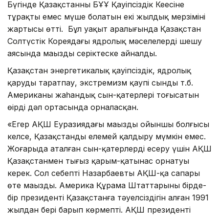
Бүгінде Қазақстанның БҰҰ Қауіпсіздік Кеңесіне
тұрақты емес мүше болатын екі жылдық мерзімінің
жартысы өтті. Бұл уақыт аралығында Қазақстан
Солтүстік Кореядағы ядролық мәселелерді шешу
аясында маңызды серіктеске айналды.
Қазақстан энергетикалық қауіпсіздік, ядролық
қаруды таратпау, экстремизм қаупі сынды т.б.
Американың жаһандық сын-қатерлері тоғысатын
өңірдің дәл ортасында орналасқан.
«Егер АҚШ Еуразиядағы маңызды ойыншы болғысы
келсе, Қазақстанды елемей қалдыру мүмкін емес.
Жоғарыда аталған сын-қатерлерді еңсеру үшін АҚШ
Қазақстанмен тығыз қарым-қатынас орнатуы
керек. Сол себепті Назарбаевтың АҚШ-қа сапары
өте маңызды. Америка Құрама Штаттарының бірде-
бір президенті Қазақстанға тәуелсіздігін алған 1991
жылдан бері барып көрмепті. АҚШ президенті