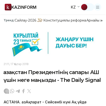
KAZINFORM
KZ
Сайлау-2026
Конституциялық реформа
Арнайы жо
Тренд:
21:11, 17 Қаңтар 2018
Қазақстан Президентінің сапары АҚШ
үшін неге маңызды - The Daily Signal
АСТАНА. ҚазАқпарат - Сейсенбі күні Ақ үйде