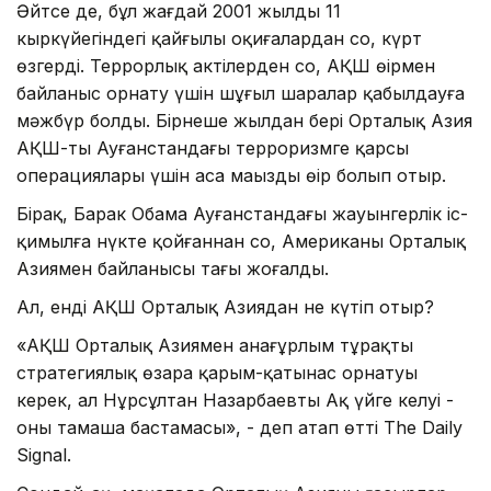
Әйтсе де, бұл жағдай 2001 жылдың 11
кыркүйегіндегі қайғылы оқиғалардан соң, күрт
өзгерді. Террорлық актілерден соң, АҚШ өңірмен
байланыс орнату үшін шұғыл шаралар қабылдауға
мәжбүр болды. Бірнеше жылдан бері Орталық Азия
АҚШ-тың Ауғанстандағы терроризмге қарсы
операциялары үшін аса маңызды өңір болып отыр.
Бірақ, Барак Обама Ауғанстандағы жауынгерлік іс-
қимылға нүкте қойғаннан соң, Американың Орталық
Азиямен байланысы тағы жоғалды.
Ал, енді АҚШ Орталық Азиядан не күтіп отыр?
«АҚШ Орталық Азиямен анағұрлым тұрақты
стратегиялық өзара қарым-қатынас орнатуы
керек, ал Нұрсұлтан Назарбаевтың Ақ үйге келуі -
оның тамаша бастамасы», - деп атап өтті The Daily
Signal.