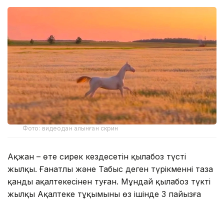
Фото: видеодан алынған скрин
Ақжан – өте сирек кездесетін қылаңбоз түсті
жылқы. Ғанатлы және Табыс деген түрікменнің таза
қанды ақалтекесінен туған. Мұндай қылаңбоз түкті
жылқы Ақалтеке тұқымының өз ішінде 3 пайызға
жетпейді.
Сол себепті әлемде де,
әлеуметтік желіде
де