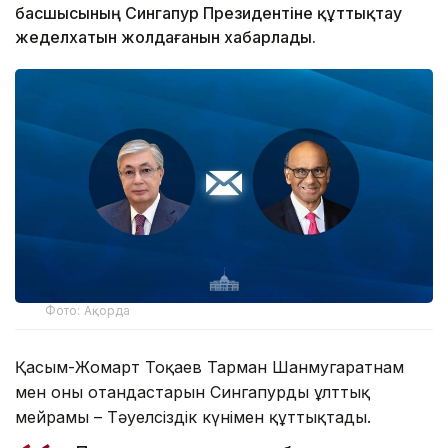
басшысының Сингапур Президентіне құттықтау
жеделхатын жолдағанын хабарлады.
Фото: Ақорда
Қасым-Жомарт Тоқаев Тарман Шанмугаратнам
мен оның отандастарын Сингапурдың ұлттық
мейрамы – Тәуелсіздік күнімен құттықтады.