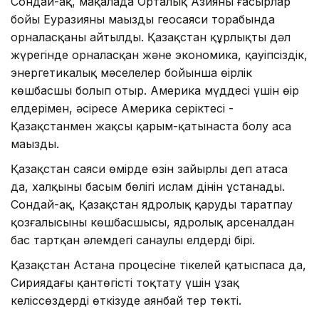
Сондай-ақ, мақалада Орталық Азияның ғасырлар
бойы Еуразияның маңызды геосаяси торабында
орналасқаны айтылды. Қазақстан құрлықтың дәл
жүрегінде орналасқан және экономика, қауіпсіздік,
энергетикалық мәселелер бойынша өңірлік
көшбасшы болып отыр. Америка мүддесі үшін өңір
елдерімен, әсіресе Америка серіктесі -
Қазақстанмен жақсы қарым-қатынаста болу аса
маңызды.
Қазақстан саяси өмірде өзін зайырлы деп атаса
да, халқының басым бөлігі ислам дінін ұстанады.
Сондай-ақ, Қазақстан ядролық қаруды таратпау
қозғалысының көшбасшысы, ядролық арсеналдан
бас тартқан әлемдегі санаулы елдердің бірі.
Қазақстан Астана процесіне тікелей қатыспаса да,
Сириядағы қантөгісті тоқтату үшін ұзақ
келіссөздерді өткізуде аянбай тер төкті.