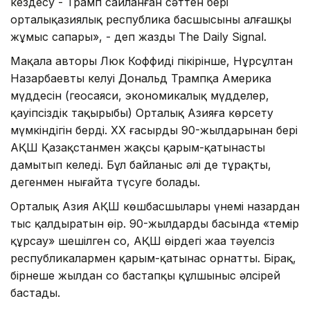
кездесу - Трамп сайланған сәттен бері
орталықазиялық республика басшысының алғашқы
жұмыс сапары», - деп жазды The Daily Signal.
Мақала авторы Люк Коффидің пікірінше, Нұрсұлтан
Назарбаевтың келуі Дональд Трампқа Америка
мүддесін (геосаяси, экономикалық мүдделер,
қауіпсіздік тақырыбы) Орталық Азияға көрсету
мүмкіндігін берді. ХХ ғасырдың 90-жылдарынан бері
АҚШ Қазақстанмен жақсы қарым-қатынасты
дамытып келеді. Бұл байланыс әлі де тұрақты,
дегенмен нығайта түсуге болады.
Орталық Азия АҚШ көшбасшылары үнемі назардан
тыс қалдыратын өңір. 90-жылдардың басында «темір
құрсау» шешілген соң, АҚШ өңірдегі жаңа тәуелсіз
республикалармен қарым-қатынас орнатты. Бірақ,
бірнеше жылдан соң бастапқы құлшыныс әлсірей
бастады.