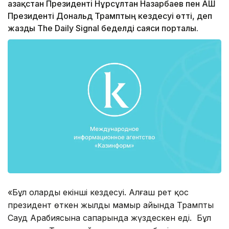
Қазақстан Президенті Нұрсұлтан Назарбаев пен АҚШ
Президенті Дональд Трамптың кездесуі өтті, деп
жазды The Daily Signal беделді саяси порталы.
«Бұл олардың екінші кездесуі. Алғаш рет қос
президент өткен жылдың мамыр айында Трамптың
Сауд Арабиясына сапарында жүздескен еді. Бұл