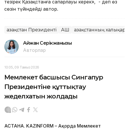
тезірек Қазақстанға сапарлауы керек», - деп өз
сөзін түйіндейді автор.
Қазақстан Президенті
АҚШ
Қазақстанның халықара
Айжан Серікжанқызы
Авторлар
10:05, 09 Тамыз 2026
Мемлекет басшысы Сингапур
Президентіне құттықтау
жеделхатын жолдады
АСТАНА. KAZINFORM – Ақорда Мемлекет