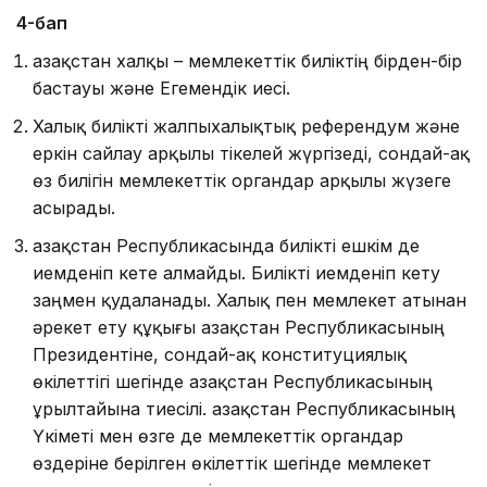
4-бап
Қазақстан халқы – мемлекеттік биліктің бірден-бір
бастауы және Егемендік иесі.
Халық билікті жалпыхалықтық референдум және
еркін сайлау арқылы тікелей жүргізеді, сондай-ақ
өз билігін мемлекеттік органдар арқылы жүзеге
асырады.
Қазақстан Республикасында билікті ешкім де
иемденіп кете алмайды. Билікті иемденіп кету
заңмен қудаланады. Халық пен мемлекет атынан
әрекет ету құқығы Қазақстан Республикасының
Президентіне, сондай-ақ конституциялық
өкілеттігі шегінде Қазақстан Республикасының
Құрылтайына тиесілі. Қазақстан Республикасының
Үкіметі мен өзге де мемлекеттік органдар
өздеріне берілген өкілеттік шегінде мемлекет