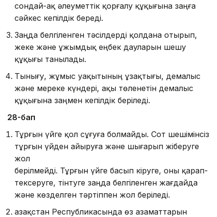
сондай-ақ әлеуметтiк қорғалу құқығына заңға
сәйкес кепілдік береді.
Заңда белгіленген тәсiлдерді қолдана отырып,
жеке және ұжымдық еңбек дауларын шешу
құқығы танылады.
Тынығу, жұмыс уақытының ұзақтығы, демалыс
және мереке күндерi, ақы төленетін демалыс
құқығына заңмен кепiлдiк беріледi.
28-бап
Тұрғын үйге қол сұғуға болмайды. Сот шешiмiнсiз
тұр­ғын үйден айыруға және шығарып жіберуге
жол
берiл­мейдi. Тұрғын үйге басып кiруге, оны қарап-
тексеруге, тiнтуге заңда белгіленген жағдайда
және көзделген тәртiппен жол берiледi.
Қазақстан Республикасында өз азаматтарын