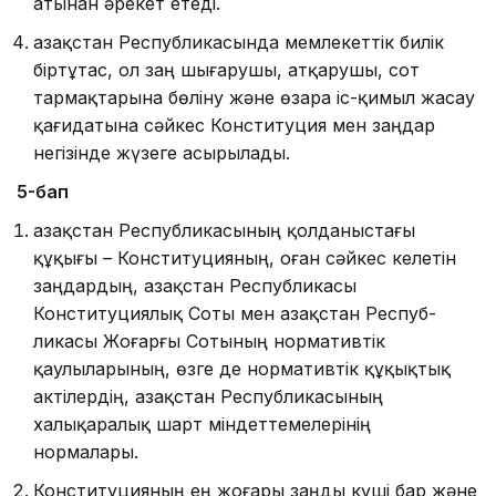
атынан әрекет етеді.
Қазақстан Республикасында мемлекеттік билік
біртұ­тас, ол заң шығарушы, атқарушы, сот
тармақтарына бөлі­ну және өзара іс-қимыл жасау
қағидатына сәйкес Консти­туция мен заңдар
негізінде жүзеге асырылады.
5-бап
азақстан Республикасының қолданыстағы
құқығы – Конституцияның, оған сәйкес келетін
заңдардың, Қазақстан Республикасы
Қ
Конституциялық Соты мен Қазақстан Респуб­
ликасы Жоғарғы Сотының нормативтік
қаулыларының, өзге де нормативтік құқықтық
актілердің, Қазақстан Респуб­ли­касының
халықаралық шарт міндеттемелерінің
нормалары.
Конституцияның ең жоғары заңды күші бар және