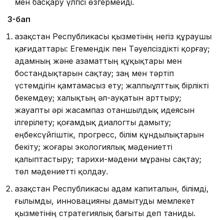
мен басқару үлгісі өзгермейді.
3-бап
Қазақстан Республикасы қызметінің негіз құраушы
қағидаттары: Егемендік пен Тәуелсіздікті қорғау;
адамның және азаматтың құқықтары мен
бостандықтарын сақтау; заң мен тәртіп
үстемдігін қамтамасыз ету; жалпыұлттық бірлікті
бекемдеу; халықтың әл-ауқатын арттыру;
жауапты әрі жасампаз отаншылдық идеясын
ілгерілету; қоғам­дық диалогты дамыту;
еңбексүйгіштік, прогресс, білім құндылық­тарын
бекіту; жоғары экологиялық мәдениетті
қалыптастыру; тарихи-мәдени мұраны сақтау;
төл мәдениетті қолдау.
Қазақстан Республикасы адам капиталын, білімді,
ғылымды, инновацияны дамытуды мемлекет
қызметінің стратегиялық бағыты деп таниды.