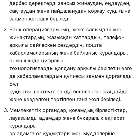
дербес деректерді заңсыз жинаудан, өңдеуден,
сақтаудан және пайдаланудан қорғау құқығына
заңмен кепілдік беріледі.
Банк операцияларының, жеке салымдар мен
жинақ­тардың, жазысқан хаттардың, телефон
арқылы сөйлескен сөздердің, пошта
хабарламаларының және байланыс құрал­дары,
оның ішінде цифрлық
технологияларды қолдану арқылы берілетін өзге
де хабарламалардың құпиясы заңмен қорғалады.
Бұл
құқықты шектеуге заңда белгіленген жағдайда
және көзделген тәртіппен ғана жол беріледі.
Мемлекеттік органдар, қоғамдық бiрлестiктер,
лауазым­ды адамдар және бұқаралық ақпарат
құралдары
әр адамға өз құқықтары мен мүдделерiне