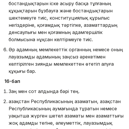
бостан­дықтарын іске асыру басқа тұлғаның
құқықтарын бұзбауға және бостандықтарын
шектемеуге тиiс, конституциялық құрылыс
негіздеріне, қоғамдық тәртіпке, азаматтардың
денсаулығы мен қоғамның адамгершілік
болмысына нұқсан келтiрмеуге тиiс.
Әр адамның мемлекеттік органның немесе оның
лауазымды адамының заңсыз әрекетімен
келтірілген зиянды мемлекеттен өтетіп алуға
құқығы бар.
16-бап
Заң мен сот алдында бәрi тең.
Қазақстан Республикасының азаматын, Қазақстан
Респуб­ликасының аумағында тұратын немесе
уақытша жүр­ген шетел азаматы мен азаматтығы
жоқ адамды тегiне, әлеуметтiк, лауазымдық