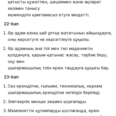
қатысты құжатпен, шешiм­мен және ақпарат
көзiмен танысу
мүмкiндiгiн қамта­масыз етуге мiндеттi.
22-бап
Әр адам өзiнiң қай ұлтқа жататынын айқындауға,
оны көрсетуге не көрсетпеуге құқылы.
Әр адамның ана тілі мен төл мәдениетiн
қолдануға, қарым-қатынас жасау, тәрбие беру,
оқу мен
шығармашылық тілін еркiн таңдауға құқығы бар.
23-бап
Сөз еркіндігіне, ғылыми, техникалық, көркем
шығарма­шылық еркіндігіне кепiлдiк берiледi.
Зияткерлік меншік заңмен қорғалады.
Мемлекеттік құпияларды қоспағанда, еркін