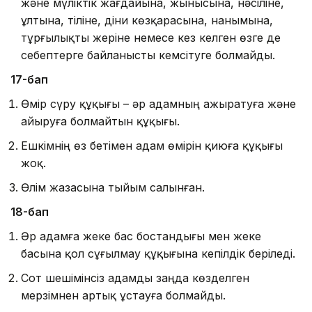
және мүлiктiк жағдайына, жыны­сына, нәсiлiне,
ұлтына, тіліне, дiни көзқарасына, нанымына,
тұрғылықты жерiне немесе кез келген өзге де
себептерге байланысты кемсiтуге болмайды.
17-бап
Өмір сүру құқығы – әр адамның ажыратуға және
айыруға болмайтын құқығы.
Ешкімнің өз бетімен адам өмірін қиюға құқығы
жоқ.
Өлім жазасына тыйым салынған.
18-бап
Әр адамға жеке бас бостандығы мен жеке
басына қол сұғылмау құқығына кепілдік беріледі.
Сот шешімінсіз адамды заңда көзделген
мерзімнен артық ұстауға болмайды.