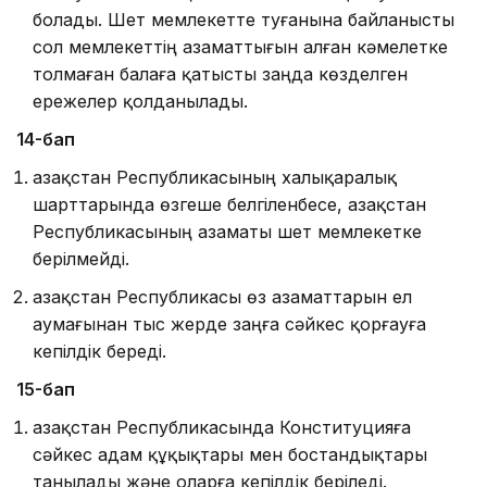
болады. Шет мемлекетте туғанына байланысты
сол мемлекеттің азаматтығын алған кәмелетке
толмаған балаға қатысты заңда көзделген
ережелер қолданылады.
14-бап
Қазақстан Республикасының халықаралық
шарттарында өзгеше белгiленбесе, Қазақстан
Республикасының азаматы шет мемлекетке
берілмейді.
Қазақстан Республикасы өз азаматтарын ел
аумағынан тыс жерде заңға сәйкес қорғауға
кепiлдiк бередi.
15-бап
Қазақстан Республикасында Конституцияға
сәйкес адам құқықтары мен бостандықтары
танылады және оларға кепiлдiк берiледi.