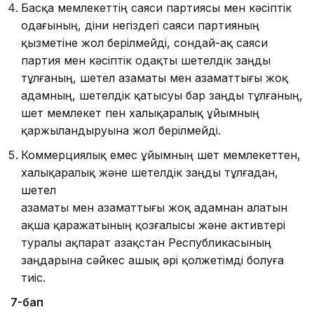
Басқа мемлекеттің саяси партиясы мен кәсіптік
одағының, діни негіздегі саяси партияның
қызметіне жол берілмейді, сондай-ақ саяси
партия мен кәсіптік одақты шетелдік заңды
тұлғаның, шетел азаматы мен азаматтығы жоқ
адамның, шетелдік қатысуы бар заңды тұлғаның,
шет мемлекет пен халықаралық ұйымның
қаржыландыруына жол берілмейді.
Коммерциялық емес ұйымның шет мемлекеттен,
халықаралық және шетелдік заңды тұлғадан,
шетел
азаматы мен азаматтығы жоқ адамнан алатын
ақша қаражатының қоз­ғалысы және активтері
туралы ақпарат Қазақстан Респуб­ликасының
заңдарына сәйкес ашық әрі қолжетімді болуға
тиіс.
7-бап