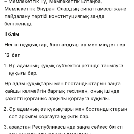
– Мемлекеттік Ту, Мемлекеттік Елтаңба,
Мемлекеттік Әнұран. Олардың сипаттамасы және
пайдалану тәртібі конституциялық заңда
белгіленеді.
II бөлім
Негізгі құқықтар, бостандықтар мен міндеттер
12-бап
Әр адамның құқық субъектiсi ретiнде танылуға
құқығы бар.
Әр адам құқықтары мен бостандықтарын заңға
қайшы келмейтiн барлық тәсiлмен, оның ішінде
қажетті қорғаныс арқылы қорғауға құқылы.
Әр адамның өз құқықтары мен бостандықтарын
сот арқылы қорғауға құқығы бар.
Қазақстан Республикасында заңға сәйкес біліктi