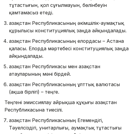
тұтастығын, қол сұғылмауын, бөлінбеуін
қамтамасыз етеді.
Қазақстан Республикасының әкімшілік-аумақтық
құрылысы конституциялық заңда айқындалады.
Қазақстан Республикасының елордасы – Астана
қаласы. Елорда мәртебесі конституциялық заңда
айқындалады.
Қазақстан Республикасы мен Қазақстан
атауларының мәні бірдей.
Қазақстан Республикасының ұлттық валютасы
(ақша бірлігі) – теңге.
Теңгені эмиссиялау айрықша құқығы Қазақстан
Республикасына тиесілі.
Қазақстан Республикасының Егемендігі,
Тәуелсіздігі, уни­тарлығы, аумақтық тұтастығы