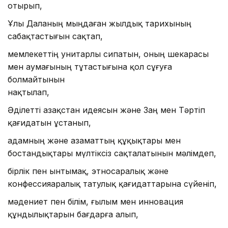
отырып,
Ұлы Даланың мыңдаған жылдық тарихының
сабақтас­тығын сақтап,
мемлекеттің унитарлы сипатын, оның шекарасы
мен аумағының тұтастығына қол сұғуға
болмайтынын
нақтылап,
Әділетті Қазақстан идеясын және Заң мен Тәртіп
қағидатын ұстанып,
адамның және азаматтың құқықтары мен
бостандықтары мүлтіксіз сақталатынын мәлімдеп,
бірлік пен ынтымақ, этносаралық және
конфессияаралық татулық қағидаттарына сүйеніп,
мәдениет пен білім, ғылым мен инновация
құндылық­тарын бағдарға алып,