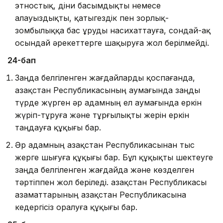
этностық, діни басымдықты немесе
алауыздықты, қатыгездік пен зорлық-
зомбылыққа бас ұруды насихаттауға, сондай-ақ
осындай әрекеттерге шақыруға жол берілмейді.
24-бап
Заңда белгіленген жағдайларды қоспағанда,
Қазақстан Республикасының аумағында заңды
түрде жүрген әр адамның ел аумағында еркiн
жүрiп-тұруға және тұрғылықты жерін еркін
таңдауға құқығы бар.
Әр адамның Қазақстан Республикасынан тыс
жерге шығуға құқығы бар. Бұл құқықты шектеуге
заңда белгіленген жағдайда және көзделген
тәртіппен жол беріледі. Қазақстан Республикасы
азаматтарының Қазақстан Республикасына
кедергiсiз оралуға құқығы бар.