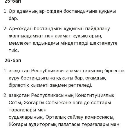
25-бап
Әр адамның ар-ождан бостандығына құқығы
бар.
Ар-ождан бостандығы құқығын пайдалану
жалпыадам­зат пен азамат құқықтарын,
мемлекет алдындағы мiндеттерді шектемеуге
тиіс.
26-бап
Қазақстан Республикасы азаматтарының бiрлестік
құру бостандығына құқығы бар. Қоғамдық
бiрлестiк қызметi заңмен реттеледi.
Қазақстан Республикасының Конституциялық
Соты, Жоғарғы Соты және өзге де соттары
төрағалары мен
судьяла­ры­ның, Орталық сайлау комиссиясы,
Жоғары ауди­тор­лық палатасы төрағалары мен