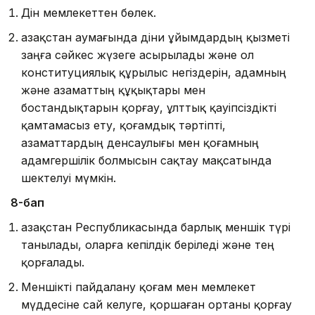
Дін мемлекеттен бөлек.
Қазақстан аумағында діни ұйымдардың қызметі
заңға сәйкес жүзеге асырылады және ол
конституциялық құрылыс негіздерін, адамның
және азаматтың құқықтары мен
бостандықтарын қорғау, ұлттық қауіпсіздікті
қамтамасыз ету, қоғамдық тәртіпті,
азаматтардың денсаулығы мен қоғамның
адамгершілік болмысын сақтау мақсатында
шектелуі мүмкін.
8-бап
Қазақстан Республикасында барлық меншік түрі
танылады, оларға кепілдік беріледі және тең
қорғалады.
Меншікті пайдалану қоғам мен мемлекет
мүддесіне сай келуге, қоршаған ортаны қорғау