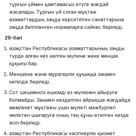
тұрғын үймен қамтамасыз етуге жағдай
жасалады. Тұрғын үй соған мұқтаж
азаматтардың заңда көрсетiлген санаттарына
заңда белгіленген нормаларға сәйкес берiледi.
29-бап
Қазақстан Республикасы азаматтарының заңды
түрде алған кез келген мүлкіне жеке меншiк
құқығы бар.
Меншiкке және мұрагерлiк құқыққа заңмен
кепiлдік беріледі.
Сот шешiмiнсiз ешкiмдi өз мүлкiнен айыруға
болмайды. Заңмен көзделген айрықша жағдайда
мемлекет мұқтажы үшiн мүлiкті мәжбүрлеп
иеліктен шығаруға оның тең құны өтелген кезде
жол беріледі.
Қазақстан Республикасы кәсiпкерлiк қызмет