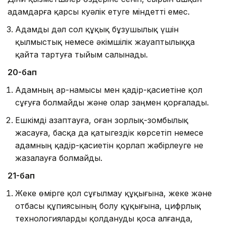
адамдарға қарсы куәлік етуге міндетті емес.
Адамды дәл сол құқық бұзушылық үшін
қылмыстық не­ме­се әкімшілік жауаптылыққа
қайта тартуға тыйым салынады.
20-бап
Адамның ар-намысы мен қадiр-қасиетiне қол
сұғуға болмайды және олар заңмен қорғалады.
Ешкiмдi азаптауға, оған зорлық-зомбылық
жасауға, басқа да қатыгездiк көрсетіп немесе
адамның қадiр-қасиетiн қорлап жәбiрлеуге не
жазалауға болмайды.
21-бап
Жеке өмірге қол сұғылмау құқығына, жеке және
отбасы құпиясының болу құқығына, цифрлық
технологияларды қолдануды қоса алғанда,