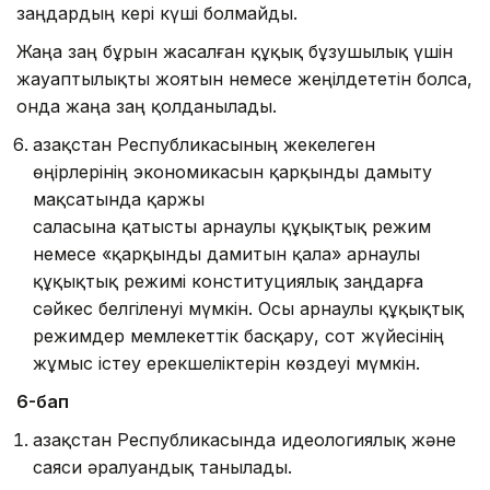
заңдардың кері күші болмайды.
Жаңа заң бұрын жасалған құқық бұзушылық үшін
жауаптылықты жоятын немесе жеңілдететін болса,
онда жаңа заң қолданылады.
Қазақстан Республикасының жекелеген
өңірлерінің экономикасын қарқынды дамыту
мақсатында қаржы
сала­сына қатысты арнаулы құқықтық режим
немесе «қар­қынды дамитын қала» арнаулы
құқықтық режимі консти­туциялық заңдарға
сәйкес белгіленуі мүмкін. Осы арнаулы құқықтық
режимдер мемлекеттік басқару, сот жүйесінің
жұмыс істеу ерекшеліктерін көздеуі мүмкін.
6-бап
Қазақстан Республикасында идеологиялық және
саяси әралуандық танылады.