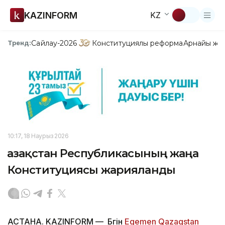
KAZINFORM
KZ
Сайлау-2026
Конституциялық реформа
Арнайы жо
Тренд:
10:17, 18 Наурыз 2026
Қазақстан Республикасының жаңа
Конституциясы жарияланды
АСТАНА. KAZINFORM — Бүгін
Egemen Qazaqstan