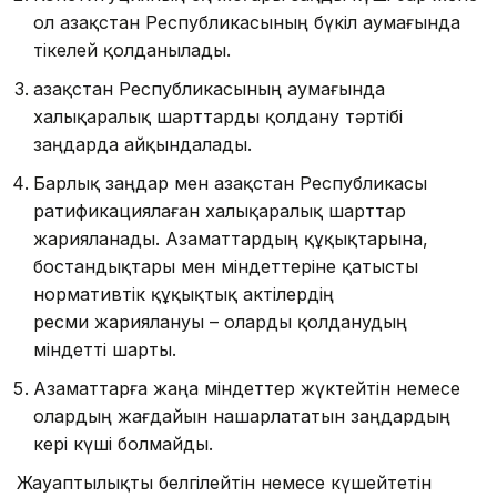
ол Қазақстан Республикасының бүкіл аумағында
тікелей қолданылады.
Қазақстан Республикасының аумағында
халықаралық шарттарды қолдану тәртібі
заңдарда айқындалады.
Барлық заңдар мен Қазақстан Республикасы
рати­фи­кациялаған халықаралық шарттар
жарияланады. Азамат­тардың құқықтарына,
бостандықтары мен міндеттеріне қатыс­ты
нормативтік құқықтық актілердің
ресми жариялануы – оларды қолданудың
міндетті шарты.
Азаматтарға жаңа міндеттер жүктейтін немесе
олардың жағдайын нашарлататын заңдардың
кері күші болмайды.
Жауаптылықты белгілейтін немесе күшейтетін