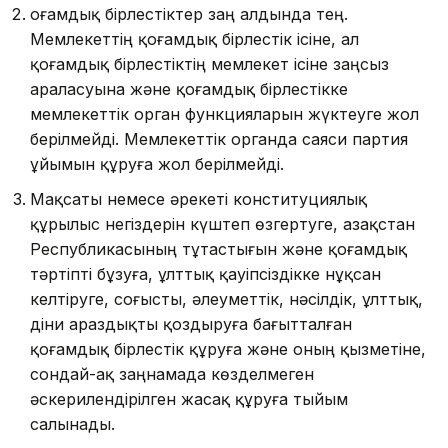
Қоғамдық бірлестіктер заң алдында тең.
Мемлекеттің қоғамдық бірлестік ісіне, ал
қоғамдық бірлестіктің мемлекет ісіне заңсыз
араласуына және қоғамдық бірлестікке
мемлекеттік орган функцияларын жүктеуге жол
берілмейді. Мемлекеттік органда саяси партия
ұйымын құруға жол берілмейді.
Мақсаты немесе әрекеті конституциялық
құрылыс негіздерін күштеп өзгертуге, Қазақстан
Республикасының тұтастығын және қоғамдық
тәртіпті бұзуға, ұлттық қауіп­сіздікке нұқсан
келтіруге, соғысты, әлеуметтік, нәсілдік, ұлт­тық,
діни араздықты қоздыруға бағытталған
қоғамдық бірлес­тік құруға және оның қызметіне,
сондай-ақ заңнамада көздел­меген
әскерилендірілген жасақ құруға тыйым
салынады.