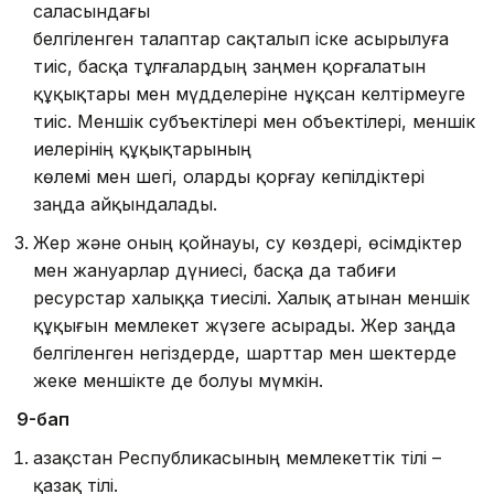
саласындағы
белгіленген талаптар сақталып іске асырылуға
тиіс, басқа тұлғалардың заңмен қорғалатын
құқықтары мен мүдделеріне нұқсан келтірмеуге
тиіс. Меншік субъектілері мен объектілері, меншік
иелерінің құқықтарының
көлемі мен шегі, оларды қорғау кепілдіктері
заңда айқындалады.
Жер жəне оның қойнауы, су көздері, өсімдіктер
мен жануарлар дүниесі, басқа да табиғи
ресурстар халыққа тиесілі. Халық атынан меншік
құқығын мемлекет жүзеге асырады. Жер заңда
белгіленген негіздерде, шарттар мен шектерде
жеке меншікте де болуы мүмкін.
9-бап
Қазақстан Республикасының мемлекеттік тілі –
қазақ тілі.