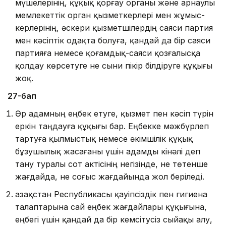
мүшелерінің, құқық қорғау орга­ны және арнаулы
мемлекеттік орган қызметкерлері мен жұмыс­
керлерінің, әскери қызметшілердің саяси партия
мен кәсіптік одақта болуға, қандай да бір саяси
партияға немесе қоғам­дық-саяси қозғалысқа
қолдау көрсетуге не сыни пікір білдіруге құқығы
жоқ.
27-бап
Әр адамның еңбек етуге, қызмет пен кәсіп түрін
еркін таңдауға құқығы бар. Еңбекке мәжбүрлеп
тартуға қылмыстық немесе әкімшілік құқық
бұзушылық жасағаны үшін адамды кінәлі деп
тану туралы сот актісінің негізінде, не төтенше
жағдайда, не соғыс жағдайында жол беріледі.
Қазақстан Республикасы қауiпсiздiк пен гигиена
талаптарына сай еңбек жағдайлары құқығына,
еңбегi үшiн қандай да бiр кемсiтусiз сыйақы алу,