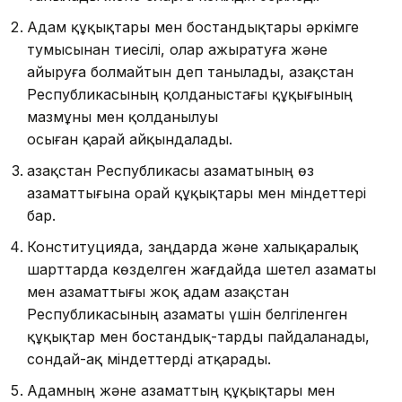
Адам құқықтары мен бостандықтары әркiмге
тумысы­нан тиесілі, олар ажыратуға және
айыруға болмайтын деп та­нылады, Қазақстан
Республикасының қолданыстағы құқығы­ның
мазмұны мен қолданылуы
осыған қарай айқындалады.
Қазақстан Республикасы азаматының өз
азаматтығына орай құқықтары мен мiндеттері
бар.
Конституцияда, заңдарда және халықаралық
шарттарда көзделген жағдайда шетел азаматы
мен азаматтығы жоқ адам Қазақстан
Республикасының азаматы үшін белгіленген
құқықтар мен бостандық-тарды пайдаланады,
сондай-ақ мiндеттерді атқарады.
Адамның және азаматтың құқықтары мен