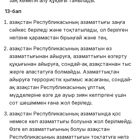
заң көмегін алу құқығы танылады.
13-бап
Қазақстан Республикасының азаматтығы заңға
сәйкес беріледі және тоқтатылады, ол берілген
негізіне қарамастан бiрыңғай және тең.
Қазақстан Республикасының азаматын өз
азаматты­ғы­нан айыруға, азаматтығын өзгерту
құқығынан айыруға,­ сон­дай-ақ Қазақстаннан тыс
жерге аластатуға болмайды. Аза­мат­­тықтан
айыруға террористік қылмыс жасағаны, сондай-
ақ Қа­зақстан Республикасының ұлттық
мүдделеріне өзге де ауыр зиян келтіргені үшін
сот шешімімен ғана жол беріледі.
Қазақстан Республикасының азаматында қос
немесе көп азаматтығы болуына жол берілмейді.
Өзге ел азаматтығының болуы Қазақстан
Республикасының азаматтығын тоқтатуға негіз