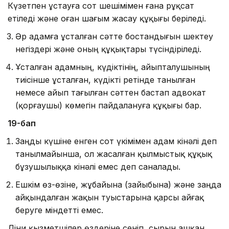
Күзетпен ұстауға сот шешімімен ғана рұқсат
етіледі және оған шағым жасау құқығы беріледі.
Әр адамға ұсталған сәтте бостандығын шектеу
негіздері және оның құқықтары түсіндіріледі.
Ұсталған адамның, күдіктінің, айыпталушының
тиісін­ше ұсталған, күдікті ретінде танылған
немесе айып тағылған сәт­тен бастап адвокат
(қорғаушы) көмегiн пайдалануға құқығы бар.
19-бап
Заңды күшіне енген сот үкімімен адам кінәлі деп
танылмайынша, ол жасалған қылмыстық құқық
бұзушы­лыққа кінәлі емес деп саналады.
Ешкім өз-өзіне, жұбайына (зайыбына) және заңда
айқындалған жақын туыстарына қарсы айғақ
беруге міндетті емес.
Діни қызметшілер өздеріне сеніп, сырын ашқан