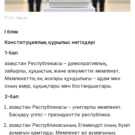
Фото: Ақорда
І бөлім
Конституциялық құрылыс негіздері
1-бап
Қазақстан Республикасы – демократиялық,
зайырлы, құқықтық және әлеуметтік мемлекет.
Мемлекеттің ең жоғары құндылығы – адам мен
оның өмірі, құқықтары мен бостандықтары.
2-бап
Қазақстан Республикасы – унитарлы мемлекет.
Басқару үлгісі – президенттік республика.
Қазақстан Республикасының Егемендігі оның бүкіл
аумағын қамтиды. Мемлекет өз аумағының