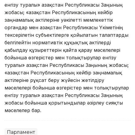
енгізу туралы» Қазақстан Республикасы Заңының
жобасы; «Қазақстан Республикасының кейбір
заңнамалық актілеріне уәкілетті мемлекеттік
органдар мен Қазақстан Республикасы Үкіметінің
тексерілетін субъектілерге қойылатын талаптарды
белгілейтін нормативтік құқықтық актілерді
қабылдау құзыреттерін қайта қарау мәселелері
бойынша өзгерістер мен толықтырулар енгізу
туралы» Қазақстан Республикасы Заңының жобасы;
«Қазақстан Республикасының кейбір заңнамалық
актілеріне рұқсат беру жүйесін жетілдіру
мәселелері бойынша өзгерістер мен толықтырулар
енгізу туралы» Қазақстан Республикасы Заңының
жобасы бойынша қорытындылар әзірлеу сияқты
мәселелер бар.
Парламент