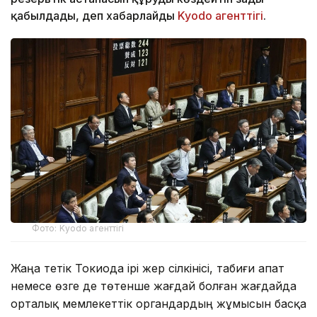
қабылдады, деп хабарлайды
Kyodo агенттігі
.
Фото: Kyodo агенттігі
Жаңа тетік Токиода ірі жер сілкінісі, табиғи апат
немесе өзге де төтенше жағдай болған жағдайда
орталық мемлекеттік органдардың жұмысын басқа