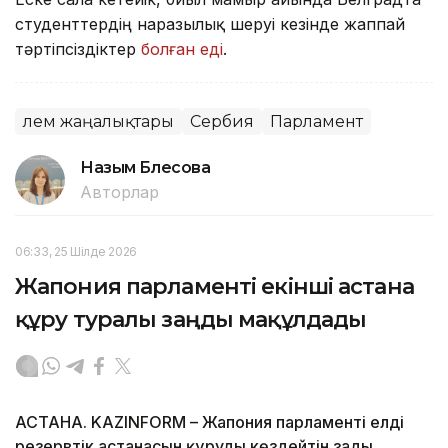
студенттердің наразылық шеруі кезінде жаппай
тәртіпсіздіктер
болған еді
.
Әлем жаңалықтары
Сербия
Парламент
Назым Бөлесова
Авторлар
06:33, 25 Шілде 2026
Жапония парламенті екінші астана
құру туралы заңды мақұлдады
АСТАНА. KAZINFORM – Жапония парламенті елдің
резервтік астанасын құруды көздейтін заңды