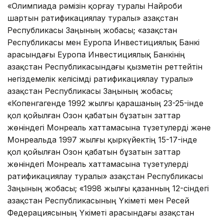
«Олимпиада рәмізін қорғау туралы Найроби
шартын ратификациялау туралы» Қазақстан
Республикасы Заңының жобасы; «Қазақстан
Республикасы мен Еуропа Инвестициялық Банкі
арасындағы Еуропа Инвестициялық Банкінің
Қазақстан Республикасындағы қызметін реттейтін
негіздемелік келісімді ратификациялау туралы»
Қазақстан Республикасы Заңының жобасы;
«Копенгагенде 1992 жылғы қарашаның 23-25-інде
қол қойылған Озон қабатын бұзатын заттар
жөніндегі Монреаль хаттамасына түзетулерді және
Монреальда 1997 жылғы қыркүйектің 15-17-інде
қол қойылған Озон қабатын бұзатын заттар
жөніндегі Монреаль хаттамасына түзетулерді
ратификациялау туралы» Қазақстан Республикасы
Заңының жобасы; «1998 жылғы қазанның 12-сіндегі
Қазақстан Республикасының Үкіметі мен Ресей
Федерациясының Үкіметі арасындағы Қазақстан