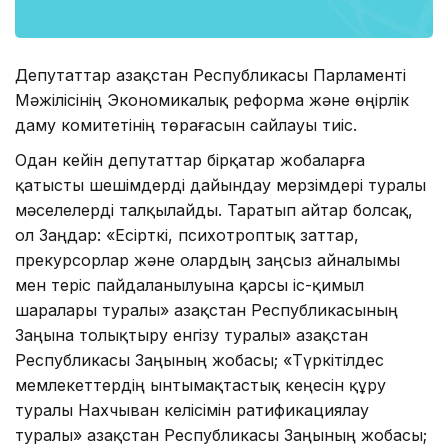
Депутаттар Қазақстан Республикасы Парламенті
Мәжілісінің Экономикалық реформа және өңірлік
даму комитетінің төрағасын сайлауы тиіс.
Одан кейін депутаттар бірқатар жобаларға
қатысты шешімдерді дайындау мерзімдері туралы
мәселелерді талқылайды. Таратып айтар болсақ,
ол Заңдар: «Есiрткi, психотроптық заттар,
прекурсорлар және олардың заңсыз айналымы
мен терiс пайдаланылуына қарсы iс-қимыл
шаралары туралы» Қазақстан Республикасының
Заңына толықтыру енгізу туралы» Қазақстан
Республикасы Заңының жобасы; «Түркітілдес
мемлекеттердің ынтымақтастық кеңесін құру
туралы Нахчыван келісімін ратификациялау
туралы» Қазақстан Республикасы Заңының жобасы;