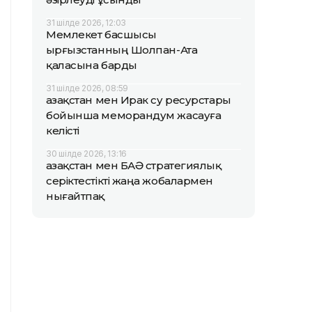
31 шілде 2026, 12:03
Мемлекет басшысы
Қырғызстанның Шолпан-Ата
қаласына барды
31 шілде 2026, 08:59
Қазақстан мен Ирак су ресурстары
бойынша меморандум жасауға
келісті
30 шілде 2026, 13:16
Қазақстан мен БАӘ стратегиялық
серіктестікті жаңа жобалармен
нығайтпақ