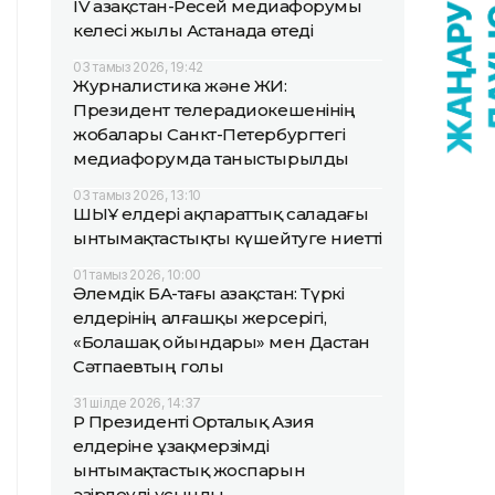
IV Қазақстан-Ресей медиафорумы
келесі жылы Астанада өтеді
03 тамыз 2026, 19:42
Журналистика және ЖИ:
Президент телерадиокешенінің
жобалары Санкт-Петербургтегі
медиафорумда таныстырылды
03 тамыз 2026, 13:10
ШЫҰ елдері ақпараттық саладағы
ынтымақтастықты күшейтуге ниетті
01 тамыз 2026, 10:00
Әлемдік БАҚ-тағы Қазақстан: Түркі
елдерінің алғашқы жерсерігі,
«Болашақ ойындары» мен Дастан
Сәтпаевтың голы
31 шілде 2026, 14:37
ҚР Президенті Орталық Азия
елдеріне ұзақмерзімді
ынтымақтастық жоспарын
әзірлеуді ұсынды