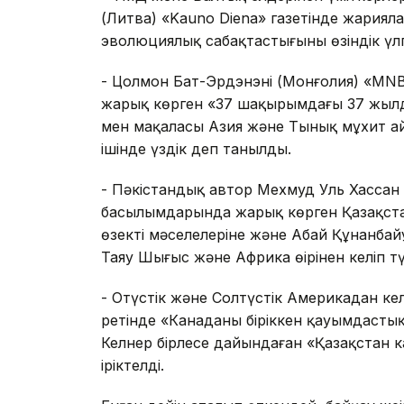
(Литва) «Kauno Diena» газетінде жариялан
эволюциялық сабақтастығының өзіндік үлг
- Цолмон Бат-Эрдэнэнің (Монғолия) «MNB
жарық көрген «37 шақырымдағы 37 жыл
мен мақаласы Азия және Тынық мұхит айма
ішінде үздік деп танылды.
- Пәкістандық автор Мехмуд Уль Хассан 
басылымдарында жарық көрген Қазақста
өзекті мәселелеріне және Абай Құнанба
Таяу Шығыс және Африка өңірінен келіп 
- Оңтүстік және Солтүстік Америкадан к
ретінде «Канаданың біріккен қауымдаст
Келнер бірлесе дайындаған «Қазақстан 
іріктелді.