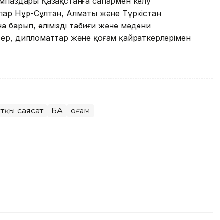
ңімпаздары Қазақстанға сапармен келу
олар Нұр-Сұлтан, Алматы және Түркістан
 барып, еліміздің табиғи және мәдени
тер, дипломаттар және қоғам қайраткерлерімен
тқы саясат
БАҚ
Қоғам