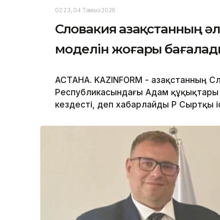
02:23, 04 Тамыз 2026
Словакия Қазақстанның 
моделін жоғары бағалад
АСТАНА. KAZINFORM - Қазақстанның С
Республикасындағы Адам құқықтары 
кездесті, деп хабарлайды ҚР Сыртқы і