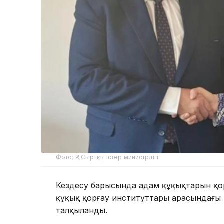
Фото: ҚР Сыртқы істер министрлігі
Кездесу барысында адам құқықтарын қорға
құқық қорғау институттары арасындағ
талқыланды.