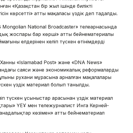
ған «Қазақстан бір жыл ішінде биліктің
ісін көрсетті» атты мақаласы үздік деп таңдалды.
 Mongolian National Broadcaster» телеарнасында
дық жоспары бар көрші» атты бейнематериалы
ғының елдерінен келіп түскен өтінімдердің
Ханның «Islamabad Post» және «DNA News»
ндағы саяси және экономикалық реформалардың
йұлының рухани мұрасына арналған мақалалары
түскен үздік материал болып танылды.
еліп түскен ұсыныстар арасынан үздік материал
ықтары» ҮЕҰ мен тележурналист Инга Керней-
канадалықтар көзімен» атты бейнематериал