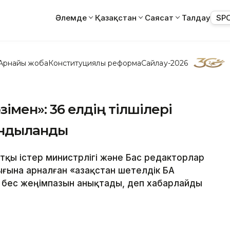
Әлемде
Қазақстан
Саясат
Талдау
SP
Арнайы жоба
Конституциялық реформа
Сайлау-2026
зімен»: 36 елдің тілшілері
ындыланды
ртқы істер министрлігі және Бас редакторлар
ығына арналған «Қазақстан шетелдік БАҚ
 бес жеңімпазын анықтады, деп хабарлайды