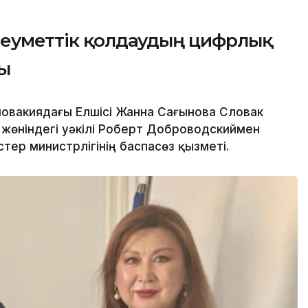
әлеуметтік қолдаудың цифрлық
ы
ловакиядағы Елшісі Жанна Сағынова Словак
жөніндегі уәкілі Роберт Доброводскиймен
стер министрлігінің баспасөз қызметі.