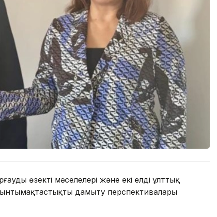
удың өзекті мәселелері және екі елдің ұлттық
ы ынтымақтастықты дамыту перспективалары