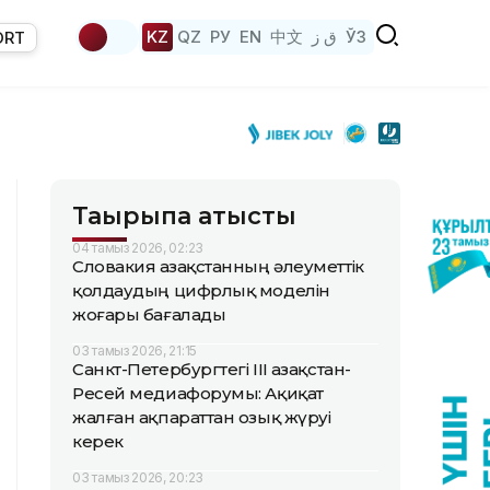
KZ
QZ
РУ
EN
中文
ق ز
ЎЗ
ORT
Тақырыпқа қатысты
04 тамыз 2026, 02:23
Словакия Қазақстанның әлеуметтік
қолдаудың цифрлық моделін
жоғары бағалады
03 тамыз 2026, 21:15
Санкт-Петербургтегі III Қазақстан-
Ресей медиафорумы: Ақиқат
жалған ақпараттан озық жүруі
керек
03 тамыз 2026, 20:23