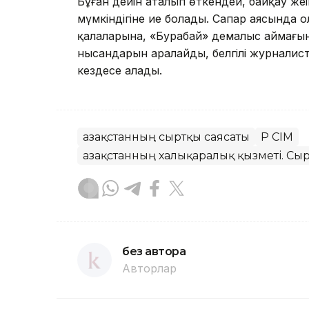
Бұған дейін аталып өткендей, байқау же
мүмкіндігіне ие болады. Сапар аясында 
қалаларына, «Бурабай» демалыс аймағына
нысандарын аралайды, белгілі журналис
кездесе алады.
Қазақстанның сыртқы саясаты
ҚР СІМ
Қазақстанның халықаралық қызметі. Сыр
без автора
Авторлар