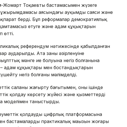
м-Жомарт Тоқаевтың бастамасымен жүзеге
 тұжырымдамасы аясындағы ауқымды саяси және
қпарат берді. Бұл реформалар демократиялық
н қамтамасыз етуге және адам құқықтарын
 өтті.
бликалық референдум нәтижесінде қабылданған
зар аударылды. Ата заңның әзірленуіне
пыұлттық мәнге ие болуына негіз болғанына
і – адам құқықтары мен бостандықтарын
күшейту негіз болғаны мәлімделді.
ттік саланы жаңғырту бағытымен, оның ішінде
еттік қолдау көрсету жүйесі және қызметтерді
аңа моделімен таныстырды.
еуметтік қолдаудың цифрлық платформасына
н бастамалардың практикалық маңызын жоғары