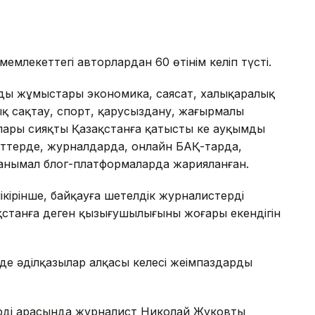
млекеттегі авторлардан 60 өтінім келіп түсті.
ың жұмыстары экономика, саясат, халықаралық
қ сақтау, спорт, қарусыздану, жаңғырмалы
лары сияқты Қазақстанға қатысты кең ауқымды
ттерде, журналдарда, онлайн БАҚ-тарда,
танымал блог-платформаларда жарияланған.
ірінше, байқауға шетелдік журналистердің
қстанға деген қызығушылығының жоғары екендігін
нде әділқазылар алқасы келесі жеңімпаздарды
рдің арасында журналист Николай Жуковтың