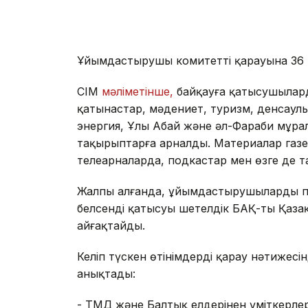
Ұйымдастырушы комитеттің қарауына 36 ме
СІМ
мәліметінше,
байқауға қатысушылард
қатынастар, мәдениет, туризм, денсаулы
энергия, Ұлы Абай және әл-Фараби мұра
тақырыптарға арналды. Материалар газе
телеарналарда, подкастар мен өзге де 
Жалпы алғанда, ұйымдастырушылардың пік
белсенді қатысуы шетелдік БАҚ-тың Қаза
айғақтайды.
Келіп түскен өтінімдерді қарау нәтижесі
анықтады:
- ТМД және Балтық елдерінен үміткерле