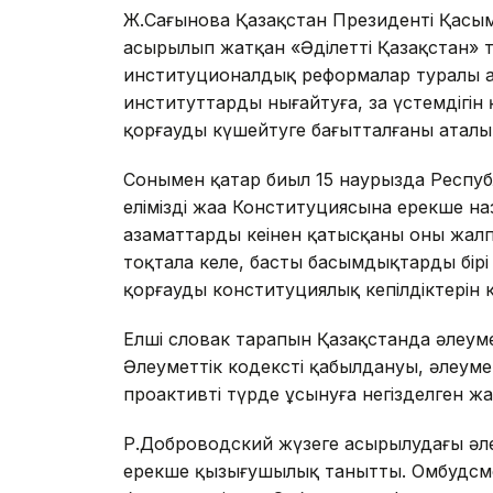
Ж.Сағынова Қазақстан Президенті Қасы
асырылып жатқан «Әділетті Қазақстан»
институционалдық реформалар туралы а
институттарды нығайтуға, заң үстемдігі
қорғауды күшейтуге бағытталғаны аталып
Сонымен қатар биыл 15 наурызда Респу
еліміздің жаңа Конституциясына ерекше на
азаматтардың кеңінен қатысқаны оның жал
тоқтала келе, басты басымдықтардың бір
қорғаудың конституциялық кепілдіктерін 
Елші словак тарапын Қазақстанда әлеуме
Әлеуметтік кодекстің қабылдануы, әлеум
проактивті түрде ұсынуға негізделген ж
Р.Доброводский жүзеге асырылудағы әл
ерекше қызығушылық танытты. Омбудсме