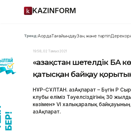
KAZINFORM
Ақорда
Тағайындау
Заң және тәртіп
Дерекқор
Тренд:
19:58, 02 Тамыз 2021
«Қазақстан шетелдік БАҚ кө
қатысқан байқау қорыт
НҰР-СҰЛТАН. ҚазАқпарат – Бүгін ҚР Сы
клубы еліміз Тәуелсіздігінің 30 жылд
көзімен» VI халықаралық байқауының
ҚазАқпарат.