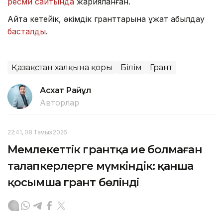
ресми сайтында
жарияланған.
Айта кетейік, әкімдік гранттарына құжат қабылдау
басталды
.
Қазақстан халқына қоры
Білім
Грант
Асхат Райқұл
Авторлар
22:41, 08 Тамыз 2026
Мемлекеттік грантқа ие болмаған
талапкерлерге мүмкіндік: қанша
қосымша грант бөлінді