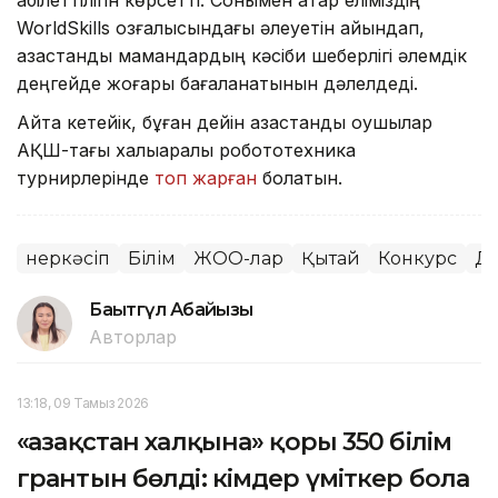
қабілеттілігін көрсетті. Сонымен қатар еліміздің
WorldSkills қозғалысындағы әлеуетін айқындап,
қазақстандық мамандардың кәсіби шеберлігі әлемдік
деңгейде жоғары бағаланатынын дәлелдеді.
Айта кетейік, бұған дейін қазақстандық оқушылар
АҚШ-тағы халықаралық робототехника
турнирлерінде
топ жарған
болатын.
Өнеркәсіп
Білім
ЖОО-лар
Қытай
Конкурс
Д
Бақытгүл Абайқызы
Авторлар
13:18, 09 Тамыз 2026
«Қазақстан халқына» қоры 350 білім
грантын бөлді: кімдер үміткер бола