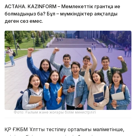
АСТАНА. KAZINFORM – Мемлекеттік грантқа ие
болмадыңыз ба? Бұл – мүмкіндіктер аяқталды
деген сөз емес.
Фото: Ғылым және жоғары білім министрлігі
ҚР ҒЖБМ Ұлттық тестілеу орталығы мәліметінше,