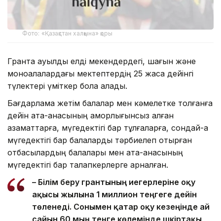
Фото: «Қазақстан халқына» қоры
Грантқа ауылдық елді мекендердегі, шағын және
моноқалалардағы мектептердің 25 жасқа дейінгі
түлектері үміткер бола алады.
Бағдарлама жетім балалар мен кәмелетке толғанға
дейін ата-анасының қамқорлығынсыз қалған
азаматтарға, мүгедектігі бар тұлғаларға, сондай-ақ
мүгедектігі бар балаларды тәрбиелеп отырған
отбасылардың балалары мен ата-анасының
мүгедектігі бар талапкерлерге арналған.
– Білім беру грантының иегерлеріне оқу
ақысы жылына 1 миллион теңгеге дейін
төленеді. Сонымен қатар оқу кезеңінде ай
сайын 60 мың теңге көлемінде шәкіртақы