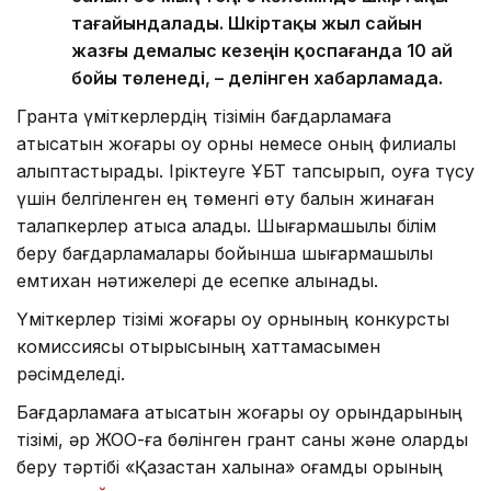
тағайындалады. Шәкіртақы жыл сайын
жазғы демалыс кезеңін қоспағанда 10 ай
бойы төленеді, – делінген хабарламада.
Грантқа үміткерлердің тізімін бағдарламаға
қатысатын жоғары оқу орны немесе оның филиалы
қалыптастырады. Іріктеуге ҰБТ тапсырып, оқуға түсу
үшін белгіленген ең төменгі өту балын жинаған
талапкерлер қатыса алады. Шығармашылық білім
беру бағдарламалары бойынша шығармашылық
емтихан нәтижелері де есепке алынады.
Үміткерлер тізімі жоғары оқу орнының конкурстық
комиссиясы отырысының хаттамасымен
рәсімделеді.
Бағдарламаға қатысатын жоғары оқу орындарының
тізімі, әр ЖОО-ға бөлінген грант саны және оларды
беру тәртібі «Қазақстан халқына» қоғамдық қорының