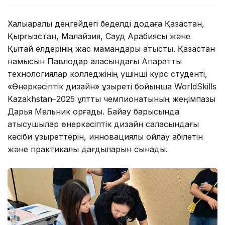
Халықаралық деңгейдегі беделді додаға Қазақстан,
Қырғызстан, Малайзия, Сауд Арабиясы және
Қытай елдерінің жас мамандары қатысты. ️Қазақстан
намысын Павлодар қаласындағы Ақпараттық
технологиялар колледжінің үшінші курс студенті,
«Өнеркәсіптік дизайн» құзыреті бойынша WorldSkills
Kazakhstan–2025 ұлттық чемпионатының жеңімпазы
Дарья Мельник қорғады. ️Байқау барысында
қатысушылар өнеркәсіптік дизайн саласындағы
кәсіби құзыреттерін, инновациялық ойлау қабілетін
және практикалық дағдыларын сынады. ️