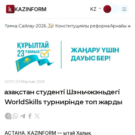
KAZINFORM
KZ
Сайлау-2026
Конституциялық реформа
Арнайы жо
Тренд:
22:07, 03 Маусым 2026
Қазақстан студенті Шэньчжэньдегі
WorldSkills турнирінде топ жарды
АСТАНА. KAZINFORM — Қытай Халық