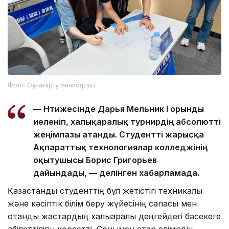
Фото: Оқу-ағарту министрлігі
— Нәтижесінде Дарья Мельник І орынды
иеленіп, халықаралық турнирдің абсолютті
жеңімпазы атанды. Студентті жарысқа
Ақпараттық технологиялар колледжінің
оқытушысы Борис Григорьев
дайындады, — делінген хабарламада.
Қазақстандық студенттің бұл жетістігі техникалық
және кәсіптік білім беру жүйесінің сапасы мен
отандық жастардың халықаралық деңгейдегі бәсекеге