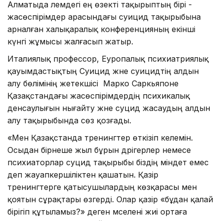
Алматыда әлемдегі ең өзекті тақырыптың бірі -
жасөспірімдер арасындағы суицид тақырыбына
арналған халықаралық конференцияның екінші
күнгі жұмысы жалғасып жатыр.
Италиялық профессор, Еуропалық психиатриялық
қауымдастықтың Суицид және суицидтің алдын
алу бөлімінің жетекшісі Марко Саркьяпоне
Қазақстандағы жасөспірімдердің психикалық
денсаулығын нығайту және суцид жасаудың алдын
алу тақырыбында сөз қозғады.
«Мен Қазақстанда тренингтер өткізіп келемін.
Осыдан бірнеше жыл бұрын дәрігерлер немесе
психиаторлар суцид тақырыбы біздің міндет емес
деп жауапкершіліктен қашатын. Қазір
тренингтерге қатысушылардың көзқарасы мен
қоятын сұрақтары өзгерді. Олар қазір «бұдан қалай
бірігіп құтыламыз?» деген мәселені жиі ортаға