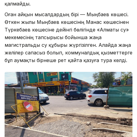
қалмайды.
Оған айқын мысалдардың бірі — Мыңбаев көшесі.
Өткен жылы Мыңбаев көшесінің Манас көшесінен
Түркебаев көшесіне дейінгі бөлігінде «Алматы су»
мекемесінің тапсырысы бойынша жаңа
магистральды су құбыры жүргізілген. Алайда жаңа
желілер сапасыз болып, коммуналдық қызметтерге
бұл аумақты бірнеше рет қайта қазуға тура келді.