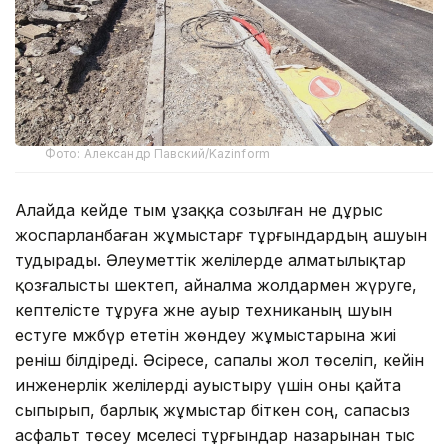
Фото: Александр Павский/Kazinform
Алайда кейде тым ұзаққа созылған не дұрыс
жоспарланбаған жұмыстарғ тұрғындардың ашуын
тудырады. Әлеуметтік желілерде алматылықтар
қозғалысты шектеп, айналма жолдармен жүруге,
кептелісте тұруға және ауыр техниканың шуын
естуге мәжбүр ететін жөндеу жұмыстарына жиі
реніш білдіреді. Әсіресе, сапалы жол төселіп, кейін
инженерлік желілерді ауыстыру үшін оны қайта
сыпырып, барлық жұмыстар біткен соң, сапасыз
асфальт төсеу мәселесі тұрғындар назарынан тыс