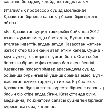
салатын болады», - дейді шетелдік ғалым.
Италиялық профессор суцид мәселесінде
Қазақстан бірнеше саланың басын біріктіргенін
айтты.
«Біз Қазақстан суцид тақырыбы бойынша 2012
жылы жұмысымызды бастадық. Бүгінгі таңда
аталған індеттің алдын алуда Қазақстан жеткен
жетістіктер бар екенін атап өткім келеді. Суцид -
мұзтаудың тек көрініп тұрған бөлігі. Оған себеп
болатын бірнеше факторлар бар екені белгілі.
Қазақстан жасөспірімдер арасындағы суцид
бойынша бұрынғыдай үшінші орында емес. Бұл -
жасалған жұмыстардың нәтижесі. Ең бастысы,
Қазақстан бұл індетпен күресте бірнеше саланың
басын біріктіре алды. Яғни, Қазақстанда білім,
медицина, психиатрия саласы суцидпен бірлесіп
күресіп жатыр», - деді ол.