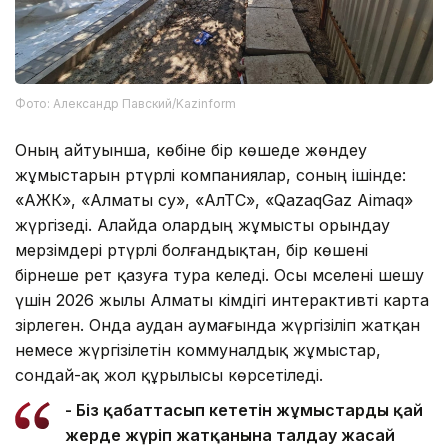
Фото: Александр Павский/Kazinform
Оның айтуынша, көбіне бір көшеде жөндеу
жұмыстарын әртүрлі компаниялар, соның ішінде:
«АЖК», «Алматы су», «АлТС», «QazaqGaz Aimaq»
жүргізеді. Алайда олардың жұмысты орындау
мерзімдері әртүрлі болғандықтан, бір көшені
бірнеше рет қазуға тура келеді. Осы мәселені шешу
үшін 2026 жылы Алматы әкімдігі интерактивті карта
әзірлеген. Онда аудан аумағында жүргізіліп жатқан
немесе жүргізілетін коммуналдық жұмыстар,
сондай-ақ жол құрылысы көрсетіледі.
- Біз қабаттасып кететін жұмыстардың қай
жерде жүріп жатқанына талдау жасай