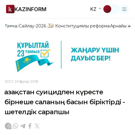
KAZINFORM
KZ
Сайлау-2026
Конституциялық реформа
Арнайы жо
Тренд:
12:57, 20 Қаңтар 2018
Қазақстан суицидпен күресте
бірнеше саланың басын біріктірді -
шетелдік сарапшы