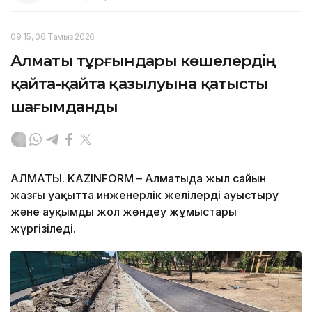
09:15, 06 Тамыз 2026
Алматы тұрғындары көшелердің
қайта-қайта қазылуына қатысты
шағымданды
АЛМАТЫ. KAZINFORM – Алматыда жыл сайын
жазғы уақытта инженерлік желілерді ауыстыру
және ауқымды жол жөндеу жұмыстары
жүргізіледі.