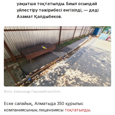
уақытша тоқтатылды. Биыл осындай
үйлестіру тәжірибесі енгізілді, — деді
Азамат Қалдыбеков.
Фото: Александр Павский/Kazinform
Еске салайық, Алматыда 350 құрылыс
компаниясының лицензиясы
тоқтатылды
.