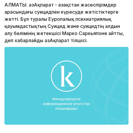
АЛМАТЫ. ҚазАқпарат - Қазақстан жасөспірімдер
арасындағы суицидпен күресуде жетістіктерге
жетті. Бұл туралы Еуропалық психиатриялық
қауымдастықтың Суицид және суицидтің алдын
алу бөлімінің жетекшісі Марко Саркьяпоне айтты,
деп хабарлайды ҚазАқпарат тілшісі.