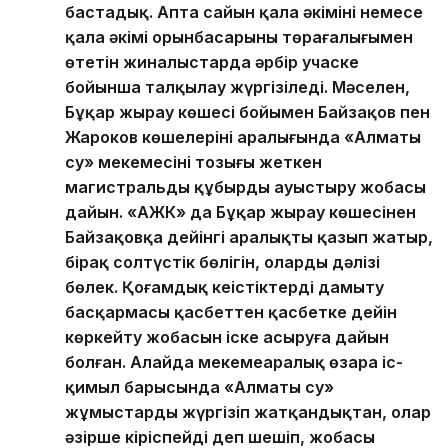
бастадық. Апта сайын қала әкімінің немесе
қала әкімі орынбасарының төрағалығымен
өтетін жиналыстарда әрбір учаске
бойынша талқылау жүргізіледі. Мәселен,
Бұқар жырау көшесі бойымен Байзақов пен
Жароков көшелерінің аралығында «Алматы
су» мекемесінің тозығы жеткен
магистральды құбырды ауыстыру жобасы
дайын. «АЖК» да Бұқар жырау көшесінен
Байзақовқа дейінгі аралықты қазып жатыр,
бірақ солтүстік бөлігін, олардың дәлізі
бөлек. Қоғамдық кеңістіктерді дамыту
басқармасы қасбеттен қасбетке дейін
көркейту жобасын іске асыруға дайын
болған. Алайда мекемеаралық өзара іс-
қимыл барысында «Алматы су»
жұмыстарды жүргізіп жатқандықтан, олар
әзірше кіріспейді деп шешіп, жобасы