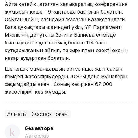
Айта кетейік, аталған халықаралық конференция
жұмысын кеше, 19 қаңтарда бастаған болатын.
Осыған дейін, баяндама жасаған Қазақстандағы
Бала құқықтары жөніндегі уәкілі, ҰР Парламенті
Мәжілісінің депутаты Зағипа Балиева елімізде
былтыр өзіне қол салмақ болған 114 бала
құтқарылғанын айтып, тақырыптың өзекті екенін
назар аудартқан болатын.
Шетелдік мамандардың айтуынша, жыл сайын
әлемдегі жасөспірімдердің 10%-ы дене мүшелерін
зақымдайды екен. Соның кесірінен 67 000
жасөспірім көз жұмады.
Алматы
Жастар
Қоғам
без автора
Авторлар