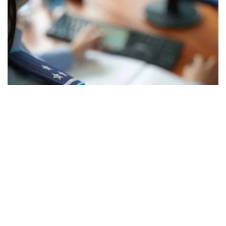
Фото: Polisia.kz
Қалалық полиция департаментінің мәліметінше,
Алматыдан көші-қон заңнамасының талаптарын
бұзған Үндістанның 35 азаматы Қазақстан
Республикасының аумағынан шығарылды.
Олар мемлекетте болуға рұқсат етілген мерзімнен