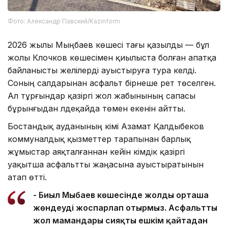
Фото: Александр Павский/Kazinform
2026 жылы Мыңбаев көшесі тағы қазылды — бұл
жолы Клочков көшесімен қиылыста болған апатқа
байланысты желілерді ауыстыруға тура келді.
Соның салдарынан асфальт бірнеше рет төселген.
Ал тұрғындар қазіргі жол жабынының сапасы
бұрынғыдан әлдеқайда төмен екенін айтты.
Бостандық ауданының әкімі Азамат Қалдыбеков
коммуналдық қызметтер тарапынан барлық
жұмыстар аяқталғаннан кейін әкімдік қазіргі
уақытша асфальтты жаңасына ауыстыратынын
атап өтті.
- Биыл Мыңбаев көшесінде жолды орташа
жөндеуді жоспарлап отырмыз. Асфальтты
жол мамандары сияқты ешкім қайтадан