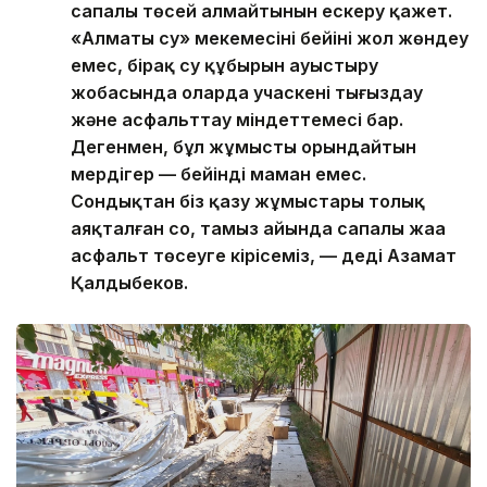
сапалы төсей алмайтынын ескеру қажет.
«Алматы су» мекемесінің бейіні жол жөндеу
емес, бірақ су құбырын ауыстыру
жобасында оларда учаскені тығыздау
және асфальттау міндеттемесі бар.
Дегенмен, бұл жұмысты орындайтын
мердігер — бейінді маман емес.
Сондықтан біз қазу жұмыстары толық
аяқталған соң, тамыз айында сапалы жаңа
асфальт төсеуге кірісеміз, — деді Азамат
Қалдыбеков.