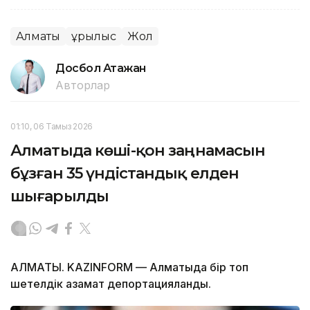
Алматы
Құрылыс
Жол
Досбол Атажан
Авторлар
01:10, 06 Тамыз 2026
Алматыда көші-қон заңнамасын
бұзған 35 үндістандық елден
шығарылды
АЛМАТЫ. KAZINFORM — Алматыда бір топ
шетелдік азамат депортацияланды.