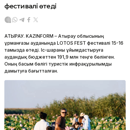
фестивалі өтеді
АТЫРАУ. KAZINFORM – Атырау облысының
Құрманғазы ауданында LOTOS FEST фестивалі 15-16
тамызда өтеді. Іс-шараны ұйымдастыруға
аудандық бюджеттен 191,9 млн теңге бөлінген.
Оның басым бөлігі туристік инфрақұрылымды
дамытуға бағытталған.