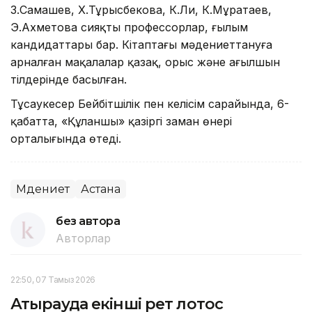
З.Самашев, Х.Тұрысбекова, К.Ли, К.Мұратаев,
Э.Ахметова сияқты профессорлар, ғылым
кандидаттары бар. Кітаптағы мәдениеттануға
арналған мақалалар қазақ, орыс және ағылшын
тілдерінде басылған.
Тұсаукесер Бейбітшілік пен келісім сарайында, 6-
қабатта, «Құланшы» қазіргі заман өнері
орталығында өтеді.
Мәдениет
Астана
без автора
Авторлар
22:50, 07 Тамыз 2026
Атырауда екінші рет лотос