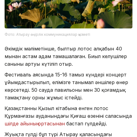
Фото: Атырау өңірлік коммуникациялар қызметі
Әкімдік мәліметінше, былтыр лотос алқабын 40
мыңнан астам адам тамашалаған. Биыл келушілер
санының артуы күтіліп отыр.
Фестиваль аясында 15-16 тамыз күндері концерт
ұйымдастырылып, елімізге танымал әншілер өнер
көрсетеді. 50 сауда павильоны мен 30 қоғамдық
тамақтану орны жұмыс істейді.
Қазақстанның Қызыл кітабына енген лотос
Құрманғазы ауданындағы Қиғаш өзенінің саласында
шілде айының ортасынан
бастап гүлдейді.
Жуықта гүлдің бұл түрі Атырау қаласындағы