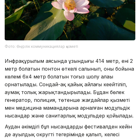
Фото: Өңірлік коммуникациялар қызметі
Инфрақұрылым аясында ұзындығы 414 метр, ені 2
метр болатын понтон өткелі салынып, оның бойына
көлемі 6х4 метр болатын тоғыз шолу алаңы
орнатылады. Сондай-ақ қайық айлағы кеңейтіліп,
аумақ толық жарықтандырылады. Бұдан бөлек
генератор, полиция, төтенше жағдайлар қызметі
мен медицина мамандарына арналған модульдік
нысандар және санитарлық модульдер қойылады.
Аудан әкімдігі бұл нысандардың фестивалден кейін
де ауылдық округтің теңгерімінде қалып, келесі