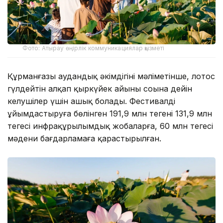
Фото: Атырау өңірлік коммуникациялар қызметі
Құрманғазы аудандық әкімдігінің мәліметінше, лотос
гүлдейтін алқап қыркүйек айының соңына дейін
келушілер үшін ашық болады. Фестивалді
ұйымдастыруға бөлінген 191,9 млн теңгенің 131,9 млн
теңгесі инфрақұрылымдық жобаларға, 60 млн теңгесі
мәдени бағдарламаға қарастырылған.