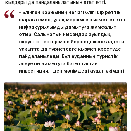
жылдары да пайдаланылатынын атап өтті.
- Бөлінген қаржының негізгі бөлігі бір реттік
шараға емес, ұзақ мерзімге қызмет ететін
инфрақұрылымды дамытуға жұмсалып
отыр. Салынатын нысандар ауылдық
округтің теңгеріміне беріледі және алдағы
уақытта да туристерге қызмет көрсетуде
пайдаланылады. Бұл ауданның туристік
әлеуетін дамытуға бағытталған
инвестиция,– деп мәлімдеді аудан әкімдігі.