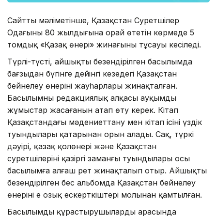
Сайттың мәліметінше, Қазақстан Суретшілер
Одағының 80 жылдығына орай өтетін көрмеде 5
томдық «Қазақ өнері» жинағының тұсауы кесіледі.
Түрлі-түсті, айшықты безендірілген басылымда
бағзыдан бүгінге дейінгі кезеңдегі Қазақстан
бейнелеу өнерінің жауһарлары жинақталған.
Басылымның редакциялық алқасы ауқымды
жұмыстар жасағанын атап өту керек. Кітап
Қазақстандағы мәдениеттану мен кітап ісінің үздік
туындылары қатарынан орын алады. Сақ, түркі
дәуірі, қазақ қолөнері және Қазақстан
суретшілерінің қазіргі заманғы туындылары осы
басылымға алғаш рет жинақталып отыр. Айшықты
безендірілген бес альбомда Қазақстан бейнелеу
өнерінің ең озық ескерткіштері молынан қамтылған.
Басылымды құрастырушылардың арасында