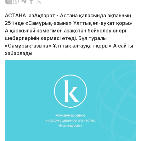
АСТАНА. ҚазАқпарат - Астана қаласында ақпанның
25-інде «Самұрық-Қазына» Ұлттық әл-ауқат қоры»
АҚ қаржылай көмегімен Қазақстан бейнелеу өнері
шеберлерінің көрмесі өтеді. Бұл туралы
«Самұрық-Қазына» Ұлттық әл-ауқат қоры» АҚ сайты
хабарлады.