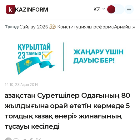
KAZINFORM
KZ
Сайлау-2026
Конституциялық реформа
Арнайы жо
Тренд:
14:10, 23 Ақпан 2014
Қазақстан Суретшілер Одағының 80
жылдығына орай өтетін көрмеде 5
томдық «Қазақ өнері» жинағының
тұсауы кесіледі