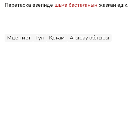
Перетаска өзегінде
шыға бастағанын
жазған едік.
Мәдениет
Гүл
Қоғам
Атырау облысы
Нұрбибі Теміртасова
Авторлар
22:10, 07 Тамыз 2026
Жастар ұлттық құндылықтармен
«ЭтноЛагерь» аясында танысты
АСТАНА. KAZINFORM — Қатысушылар ұлттық