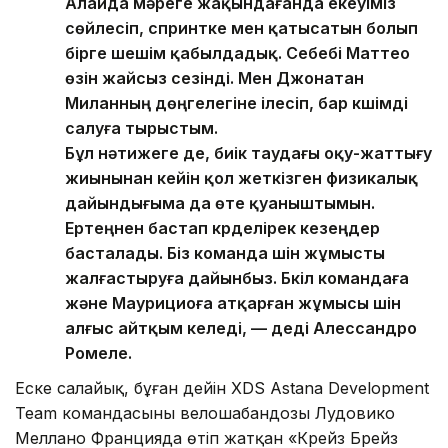
Алайда мәреге жақындағанда екеуіміз
сөйлесіп, спринтке мен қатысатын болып
бірге шешім қабылдадық. Себебі Маттео
өзін жайсыз сезінді. Мен Джонатан
Миланның дөңгелегіне ілесіп, бар күшімді
салуға тырыстым.
Бұл нәтижеге де, биік таудағы оқу-жаттығу
жиынынан кейін қол жеткізген физикалық
дайындығыма да өте қуаныштымын.
Ертеңнен бастап күрделірек кезеңдер
басталады. Біз команда үшін жұмысты
жалғастыруға дайынбыз. Бүкіл командаға
және Маурициоға атқарған жұмысы үшін
алғыс айтқым келеді, — деді Алессандро
Ромеле.
Еске салайық, бұған дейін XDS Astana Development
Team командасының велошабандозы Лудовико
Меллано Францияда өтіп жатқан «Крейз Брейз