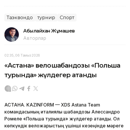
Таэквондо
турнир
Спорт
Абылайхан Жұмашев
Авторлар
02:35, 06 Тамыз 2026
«Астана» велошабандозы «Польша
турында» жүлдегер атанды
АСТАНА. KAZINFORM — XDS Astana Team
командасының италиялық шабандозы Алессандро
Ромеле «Польша турында» жүлдегер атанды. Ол
көпкүндік веложарыстың үшінші кезеңінде мәреге