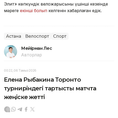
Элит» көпкүндік веложарысының үшінші кезеңінде
мәреге
екінші болып
келгенін хабарлаған едік.
Астана
Велоспорт
Спорт
Мейірман Лес
Авторлар
00:22, 06 Тамыз 2026
Елена Рыбакина Торонто
турниріндегі тартысты матчта
жеңіске жетті