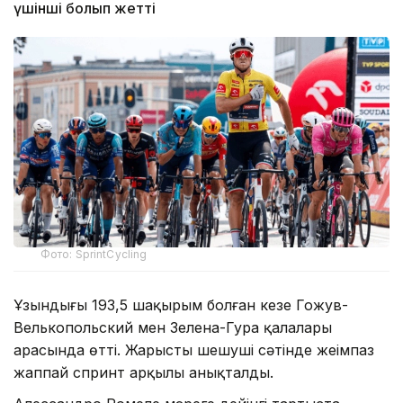
үшінші болып жетті
Фото: SprintCycling
Ұзындығы 193,5 шақырым болған кезең Гожув-
Велькопольский мен Зелена-Гура қалалары
арасында өтті. Жарыстың шешуші сәтінде жеңімпаз
жаппай спринт арқылы анықталды.