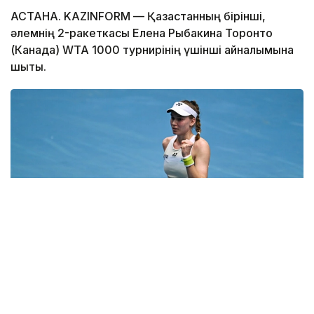
АСТАНА. KAZINFORM — Қазақстанның бірінші,
әлемнің 2-ракеткасы Елена Рыбакина Торонто
(Канада) WTA 1000 турнирінің үшінші айналымына
шықты.
Фото: ҚТФ