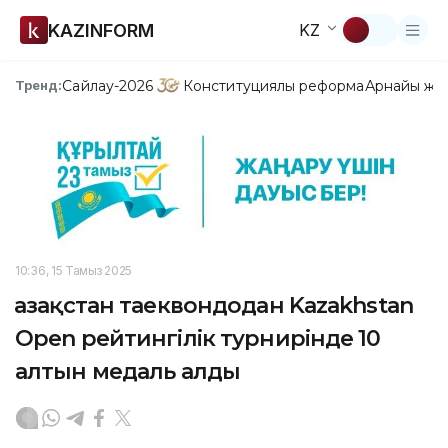
KAZINFORM
KZ
Сайлау-2026
Конституциялық реформа
Арнайы жо
Тренд:
10:36, 15 Тамыз 2025
Қазақстан таеквондодан Kazakhstan
Open рейтингілік турнирінде 10
алтын медаль алды