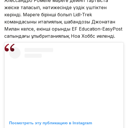
Алессандро Ромеле мәреге дейінгі тартыста
жеңіске таласып, нәтижесінде үздік үштіктен
көрінді. Мәреге бірінші болып Lidl-Trek
командасының италиялық шабандозы Джонатан
Милан келсе, екінші орынды EF Education-EasyPost
сапындағы ұлыбританиялық Ноа Хоббс иеленді.
Посмотреть эту публикацию в Instagram