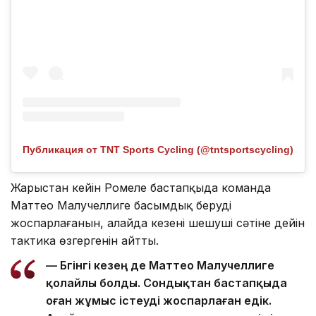
Публикация от TNT Sports Cycling (@tntsportscycling)
Жарыстан кейін Ромеле бастапқыда команда
Маттео Малучеллиге басымдық беруді
жоспарлағанын, алайда кезеңнің шешуші сәтіне дейін
тактика өзгергенін айтты.
— Бүгінгі кезең де Маттео Малучеллиге
қолайлы болды. Сондықтан бастапқыда
оған жұмыс істеуді жоспарлаған едік.