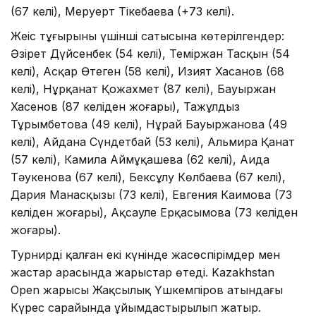
(67 келі), Меруерт Тікебаева (+73 келі).
Жеңіс тұғырының үшінші сатысына көтерілгендер:
Әзірет Дүйсенбек (54 келі), Теміржан Тасқын (54
келі), Асқар Өтеген (58 келі), Изият Хасанов (68
келі), Нұрқанат Қожахмет (87 келі), Бауыржан
Хасенов (87 келіден жоғары), Таңжұлдыз
Тұрымбетова (49 келі), Нұрай Бауыржанова (49
келі), Айдана Сүндетбай (53 келі), Альмира Қанат
(57 келі), Камила Аймұқашева (62 келі), Аида
Тәукенова (67 келі), Бексұлу Көлбаева (67 келі),
Дария Манасқызы (73 келі), Евгения Каимова (73
келіден жоғары), Ақсауле Ерқасымова (73 келіден
жоғары).
Турнирдің қалған екі күнінде жасөспірімдер мен
жастар арасында жарыстар өтеді. Kazakhstan
Open жарысы Жақсылық Үшкемпіров атындағы
Күрес сарайында ұйымдастырылып жатыр.