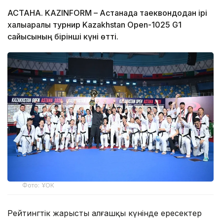
АСТАНА. KAZINFORM – Астанада таеквондодан ірі
халықаралық турнир Kazakhstan Open-1025 G1
сайысының бірінші күні өтті.
Фото: ҰОК
Рейтингтік жарыстың алғашқы күнінде ересектер