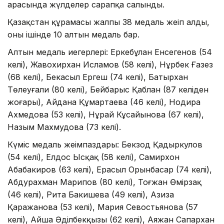
арасында жүлделер сарапқа салынды.
Қазақстан құрамасы жалпы 38 медаль жеңіп алды,
оның ішінде 10 алтын медаль бар.
Алтын медаль иегерлері: Еркебұлан Енсегенов (54
келі), Жавохирхан Исламов (58 келі), Нұрбек Ғазез
(68 келі), Бекасыл Ергеш (74 келі), Батырхан
Төлеуғали (80 келі), Бейбарыс Қаблан (87 келіден
жоғары), Айдана Құмартаева (46 келі), Нодира
Ахмедова (53 келі), Нұрай Кұсайынова (67 келі),
Назым Махмудова (73 келі).
Күміс медаль жеңімпаздары: Бекзод Қадыркулов
(54 келі), Елдос Ысқақ (58 келі), Самирхон
Абабакиров (63 келі), Ерасыл Орынбасар (74 келі),
Абдурахман Марипов (80 келі), Тоғжан Өмірзақ
(46 келі), Рита Бакишева (49 келі), Азиза
Қаражанова (53 келі), Мария Севостьянова (57
келі), Айша Әділбекқызы (62 келі), Аяжан Сапархан