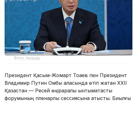
Фото: Ақорда
Президент Қасым-Жомарт Тоқаев пен Президент
Владимир Путин Омбы қаласында өтіп жатқан XXII
Қазақстан — Ресей өңіраралық ынтымақтастық
форумының пленарлық сессиясына қатысты. Биылғы
басқосу «Жаһандық логистика экожүйесін
қалыптастыру: Ресей-Қазақстан ынтымақтастығының
жаңа көкжиегі» тақырыбына арналып отыр.
Мемлекет басшысы, ең алдымен, Ұлы Отан
Соғысының ардагерлері, соның ішінде әкесі Кемел