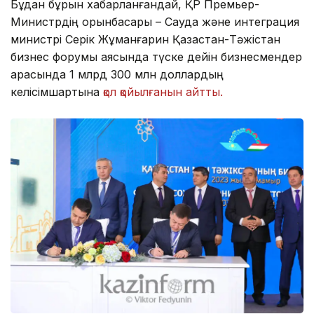
Бұдан бұрын хабарланғандай, ҚР Премьер-
Министрдің орынбасары – Сауда және интеграция
министрі Серік Жұманғарин Қазақстан-Тәжістан
бизнес форумы аясында түске дейін бизнесмендер
арасында 1 млрд 300 млн доллардың
келісімшартына
қол қойылғанын айтты.