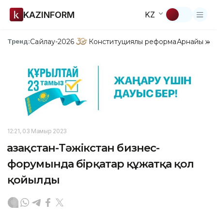
KAZINFORM
KZ
Сайлау-2026
Конституциялық реформа
Арнайы жо
Тренд:
12:21, 03 Мамыр 2023
Қазақстан-Тәжікстан бизнес-
форумында бірқатар құжатқа қол
қойылды