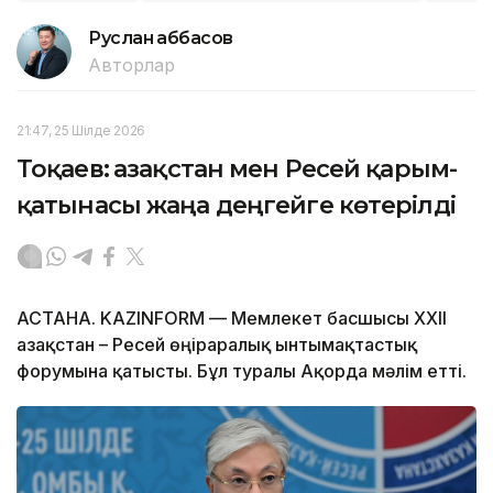
Руслан Ғаббасов
Авторлар
21:47, 25 Шілде 2026
Тоқаев: Қазақстан мен Ресей қарым-
қатынасы жаңа деңгейге көтерілді
АСТАНА. KAZINFORM — Мемлекет басшысы XXII
Қазақстан – Ресей өңіраралық ынтымақтастық
форумына қатысты. Бұл туралы Ақорда мәлім етті.