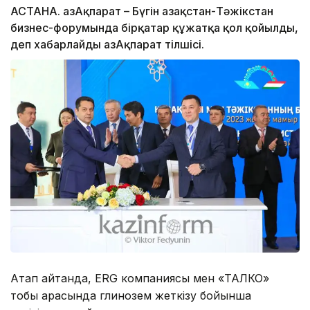
АСТАНА. ҚазАқпарат – Бүгін Қазақстан-Тәжікстан
бизнес-форумында бірқатар құжатқа қол қойылды,
деп хабарлайды ҚазАқпарат тілшісі.
Атап айтқанда, ERG компаниясы мен «ТАЛКО»
тобы арасында глинозем жеткізу бойынша