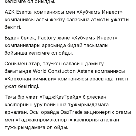
келісімге қол қойылды.
AZK Esentai компаниясы мен «Хубчамъ Инвест»
компаниясы астық жекізу саласына қатысты құжатты
бекітті.
Бұдан бөлек, Factory және «Хубчамъ Инвест»
компаниялары арасында бидай тасымалы
бойынша келісімге қол қойды.
Сонымен қатар, тау-кен саласын дамыту
бағытында World Constuction Astana компаниясы
«Корхонаи кимиёви» компаниясы арасында тиісті
құжат бекітілді.
Тағы бір құжат «ТаджҚазТрейд» бірлескен
кәсіпорнын құру бойынша тұжырымдамаға
арналған. Осы орайда QazTrade акционерлік қоғамы
мен «Таджакпромэкспорт» кәсіпорны аталған
тұжырымдамаға қол қойды.