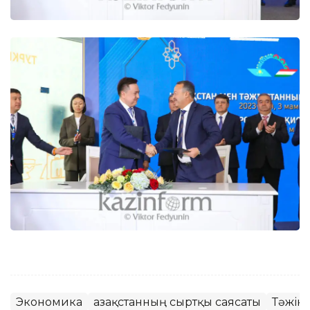
Экономика
Қазақстанның сыртқы саясаты
Тәжікс