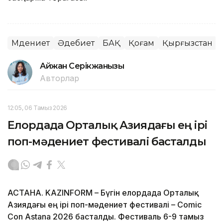
Мәдениет
Әдебиет
БАҚ
Қоғам
Қырғызстан
Айжан Серікжанқызы
Авторлар
12:05, 06 Тамыз 2026
Елордада Орталық Азиядағы ең ірі
поп-мәдениет фестивалі басталды
АСТАНА. KAZINFORM – Бүгін елордада Орталық
Азиядағы ең ірі поп-мәдениет фестивалі – Comic
Con Astana 2026 басталды. Фестиваль 6-9 тамыз