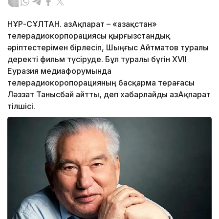
НҰР-СҰЛТАН. ҚазАқпарат – «Қазақстан»
телерадиокорпорациясы қырғызстандық
әріптестерімен бірлесіп, Шыңғыс Айтматов туралы
деректі фильм түсіруде. Бұл туралы бүгін XVII
Еуразия медиафорумында
телерадиокоропорацияның басқарма төрағасы
Ләззат Танысбай айтты, деп хабарлайды ҚазАқпарат
тілшісі.