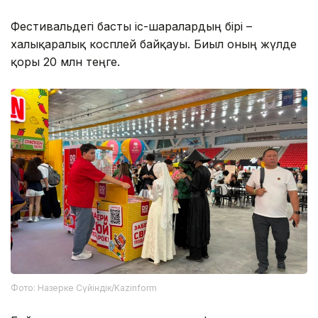
Фестивальдегі басты іс-шаралардың бірі –
халықаралық косплей байқауы. Биыл оның жүлде
қоры 20 млн теңге.
Фото: Назерке Сүйіндік/Kazinform