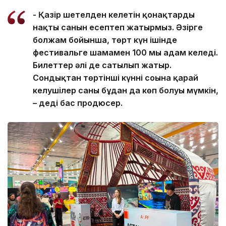
- Қазір шетелден келетін қонақтардың
нақты санын есептеп жатырмыз. Әзірге
болжам бойынша, төрт күн ішінде
фестивальге шамамен 100 мың адам келеді.
Билеттер әлі де сатылып жатыр.
Сондықтан төртінші күннің соңына қарай
келушілер саны бұдан да көп болуы мүмкін,
– деді бас продюсер.