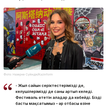
Фото: Назерке Сүйіндік/Kazinform
- Жыл сайын серіктестеріміздің де,
келушілеріміздің де саны артып келеді.
Фестиваль өтетін алаңдар да көбейді. Біздің
басты мақсатымыз – әр отбасы өзіне