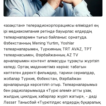
«Қазақстан» телерадиокорпорациясы еліміздегі ең
ірі медиакомпания ретінде бауырлас елдердің
телеарналармен тығыз байланыс орнатуда.
Өзбекстанның Mening Yurtim, Yoshlar
телеарналарымен, Түркияның TRT AVAZ, ТРТ
телеарнасымен, Әзірбайжанның AZ TV
арналарымен контент алмасуды тұрақты жүргізіп
келеді. Ортақ мәдениетіміз көрініс табатын
көптеген деректі фильмдер, тарихи сериалдар,
жобалар Түркия, Өзбекстан, Әзірбайжан
арналарында көрсетіліп отыр. Телеарналарымыз
бен радиоларымызда «Түркі әлемі» атты ұзақ
жылдық циклдық хабарлар жүріп жатыр», - деді
Ләззат Танысбай «Түркітілдес елдердің бұқаралық