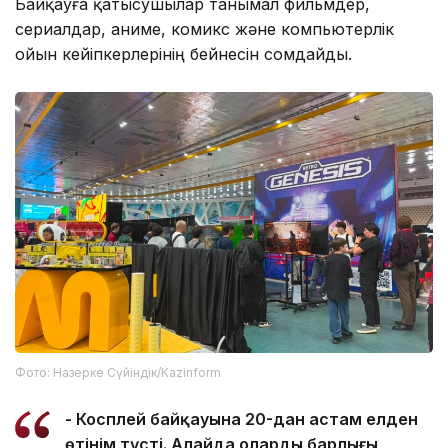
Байқауға қатысушылар танымал фильмдер,
сериалдар, аниме, комикс және компьютерлік
ойын кейіпкерлерінің бейнесін сомдайды.
Фото: Назерке Сүйіндік/Kazinform
- Косплей байқауына 20-дан астам елден
өтінім түсті. Алайда олардың барлығы