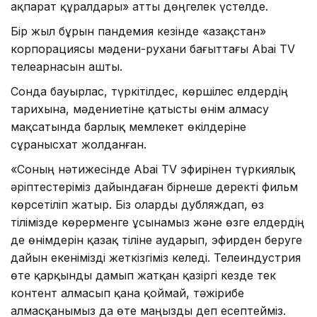
ақпарат құралдары» атты дөңгелек үстелде.
Бір жыл бұрын пандемия кезінде «Қазақстан»
корпорациясы мәдени-рухани бағыттағы Abai TV
телеарнасын ашты.
Сонда бауырлас, түркітілдес, көршілес елдердің
тарихына, мәдениетіне қатысты өнім алмасу
мақсатында барлық мемлекет өкілдеріне
сұранысхат жолданған.
«Соның нәтижесінде Abai TV эфирінен түркиялық
әріптестеріміз дайындаған бірнеше деректі фильм
көрсетіліп жатыр. Біз оларды дубляждап, өз
тілімізде көрерменге ұсынамыз және өзге елдердің
де өнімдерін қазақ тіліне аударып, эфирден беруге
дайын екенімізді жеткізгіміз келеді. Телеиндустрия
өте қарқынды дамып жатқан қазіргі кезде тек
контент алмасып қана қоймай, тәжірибе
алмасқанымыз да өте маңызды деп есептейміз.