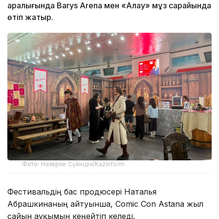
аралығында Barys Arena мен «Алау» мұз сарайында
өтіп жатыр.
Фото: Назерке Сүйіндік/Kazinform
Фестивальдің бас продюсері Наталья
Абрашкинаның айтуынша, Comic Con Astana жыл
сайын ауқымын кеңейтіп келеді.