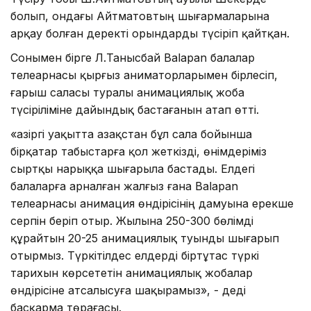
болып, ондағы Айтматовтың шығармаларына
арқау болған деректі орындарды түсіріп қайтқан.
Сонымен бірге Л.Танысбай Balapan балалар
телеарнасы қырғыз аниматорларымен бірлесіп,
ғарыш саласы туралы анимациялық жоба
түсіріліміне дайындық бастағанын атап өтті.
«Қазіргі уақытта Қазақстан бұл сала бойынша
бірқатар табыстарға қол жеткізді, өнімдеріміз
сыртқы нарыққа шығарыла бастады. Елдегі
балаларға арналған жалғыз ғана Balapan
телеарнасы анимация өндірісінің дамуына ерекше
серпін беріп отыр. Жылына 250-300 бөлімді
құрайтын 20-25 анимациялық туынды шығарып
отырмыз. Түркітілдес елдерді біртұтас түркі
тарихын көрсететін анимациялық жобалар
өндірісіне атсалысуға шақырамыз», - деді
басқарма төрағасы.