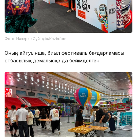
Фото: Назерке Сүйіндік/Kazinform
Оның айтуынша, биыл фестиваль бағдарламасы
отбасылық демалысқа да бейімделген.