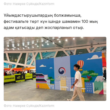
Фото: Назерке Сүйіндік/Kazinform
Ұйымдастырушылардың болжамынша,
фестивальге төрт күн ішінде шамамен 100 мың
адам қатысады деп жоспарланып отыр.
Фото: Назерке Сүйіндік/Kazinform