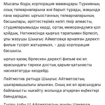
Мысалы біздің корпорация мамандары Түркияның
озық телеарналарына жиі барып тұрады, жақында
ғана көршілес Қырғызстанның телеарналарының
басшылары, әріптестеріміз келіп пікір алмасты,
студияларымызды көрді, ортақ меморандумға қол
қойдық. Нәтижесінде қырғыз тарапымен бірлесіп,
ұлы жазушы Шыңғыс Айматовқа арналған деректі
фильм түсіріп жатырмыз», - деді корпорация
басшысы.
Қырғыз-қазақ бірлескен деректі фильмі екі ел
арасындағы тарихи достық қарым-қатынасты
насихататуды көздейді.
Лейтмотив ретінде Шыңғыс Айтматовтың
шығармашылығы алынған. Оның екі ел арасындағы
байланысты нығайту жолында атқарған еңбектері
баяндалады.
Түсіру тобы Ш.Айтматовтың ауылы Шекерде