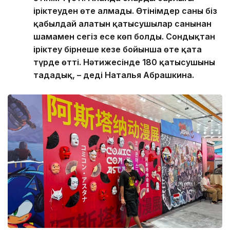
іріктеуден өте алмады. Өтінімдер саны біз
қабылдай алатын қатысушылар санынан
шамамен сегіз есе көп болды. Сондықтан
іріктеу бірнеше кезең бойынша өте қатаң
түрде өтті. Нәтижесінде 180 қатысушыны
таңдадық, – деді Наталья Абрашкина.