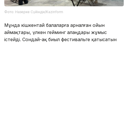
Фото: Назерке Сүйіндік/Kazinform
Мұнда кішкентай балаларға арналған ойын
аймақтары, үлкен гейминг алаңдары жұмыс
істейді. Сондай-ақ биыл фестивальге қатысатын
блогерлер саны да артқан.