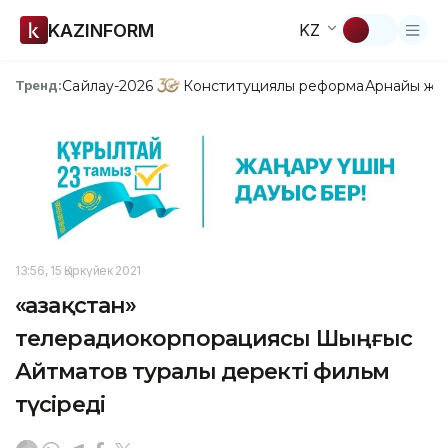
KAZINFORM
KZ
Сайлау-2026
Конституциялық реформа
Арнайы жо
Тренд:
13:56, 15 Қыркүйек 2021
«Қазақстан»
телерадиокорпорациясы Шыңғыс
Айтматов туралы деректі фильм
түсіреді