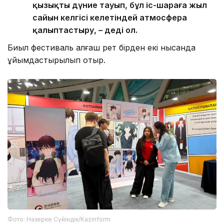
қызықты дүние тауып, бұл іс-шараға жыл
сайын келгісі келетіндей атмосфера
қалыптастыру, – деді ол.
Биыл фестиваль алғаш рет бірден екі нысанда
ұйымдастырылып отыр.
Фото: Назерке Сүйіндік/Kazinform