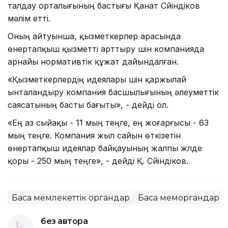
талдау орталығының бастығы Қанат Сүйіндіков
мәлім етті.
Оның айтуынша, қызметкерлер арасында
өнертапқыш қызметті арттыру үшін компанияда
арнайы нормативтік құжат дайындалған.
«Қызметкерлердің идеялары үшін қаржылай
ынталандыру компания басшылығының әлеуметтік
саясатының басты бағыты», - дейді ол.
«Ең аз сыйақы - 11 мың теңге, ең жоғарғысы - 63
мың теңге. Компания жыл сайын өткізетін
өнертапқыш идеялар байқауының жалпы жүлде
қоры - 250 мың теңге», - дейді Қ. Сүйіндіков.
Басқа мемлекеттік органдар
Басқа меморгандар
без автора