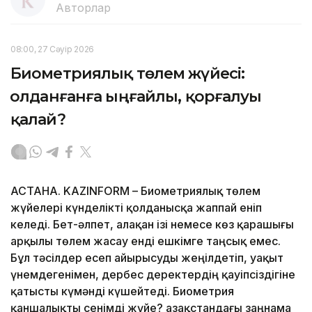
Авторлар
08:00, 27 Сәуір 2026
Биометриялық төлем жүйесі:
Қолданғанға ыңғайлы, қорғалуы
қалай?
АСТАНА. KAZINFORM – Биометриялық төлем
жүйелері күнделікті қолданысқа жаппай еніп
келеді. Бет-әлпет, алақан ізі немесе көз қарашығы
арқылы төлем жасау енді ешкімге таңсық емес.
Бұл тәсілдер есеп айырысуды жеңілдетіп, уақыт
үнемдегенімен, дербес деректердің қауіпсіздігіне
қатысты күмәнді күшейтеді. Биометрия
қаншалықты сенімді жүйе? Қазақстандағы заңнама