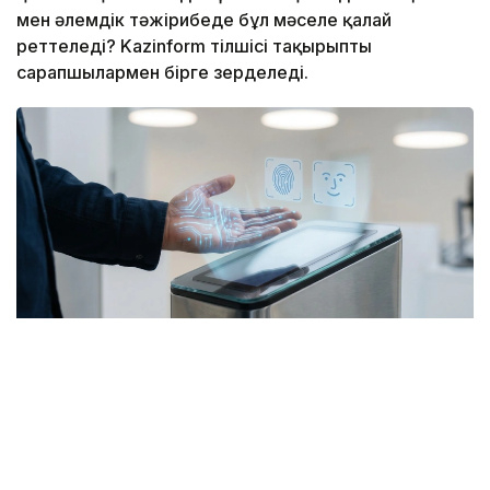
мен әлемдік тәжірибеде бұл мәселе қалай
реттеледі? Kazinform тілшісі тақырыпты
сарапшылармен бірге зерделеді.
Фото: Kazinform / ЖИ көмегімен жасалды
Жалпы, соңғы жылдары елде қолма-қол ақшасыз
төлем үлесі айтарлықтай артты. Бірқатар банктер
бет-әлпетті тану және алақанды сканерлеу арқылы