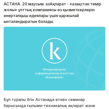
АСТАНА. 20 маусым. ҚазАқпарат - «Қазақстан темір
жолы» ұлттық компаниясы өз қызметкерлерін
өнертапқыш идеялары үшін қаржылай
ынталандыратын болады.
Бұл туралы бүгін Астанада өткен семинар
барысында ғылыми-техникалық ақпарат және