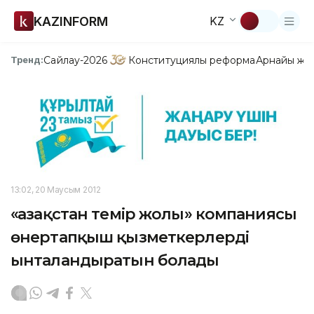
KAZINFORM
KZ
Сайлау-2026
Конституциялық реформа
Арнайы жо
Тренд:
13:02, 20 Маусым 2012
«Қазақстан темір жолы» компаниясы
өнертапқыш қызметкерлерді
ынталандыратын болады