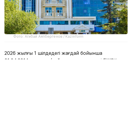
Фото: Агибай Аяпбергенов / Kazinform
2026 жылғы 1 шілдедегі жағдай бойынша
01.04.2014 жылдан (зейнетақы активтері БЖЗҚ-ға
біріктірілгеннен кейін) бастап жинақталған ҚРҰБ
тапқан таза инвестициялық табыс 11,15 трлн
теңгеден асты. Оның салымшылардың (алушылардың)
зейнетақы жинақтарының жалпы көлеміндегі үлесі
жүргізілген төлемдер есебімен бірге 41,4% болды,
бұл инвестициялық кірістің азаматтардың зейнетақы
жинақтарының ұлғаюына елеулі үлесін растайды.
ҚРҰБ-тың міндетті зейнетақы жарналары, міндетті
кәсіптік зейнетақы жарналары, ерікті зейнетақы