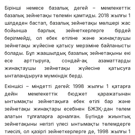
Бірінші немесе базалық деңгей – мемлекеттік
базалық зейнетақы төлемін қамтиды. 2018 жылғы 1
шілдеден бастап, базалық зейнетақы мөлшері жас
бойынша барлық зейнеткерлерге бірдей
берілмейді, ол еңбек өтіліне және жинақтаушы
зейнетақы жүйесіне қатысу мерзіміне байланысты
болады. Бұл жаңашылдық базалық зейнетақыны екі
есе арттыруға, сондай-ақ азаматтарды
жинақтаушы зейнетақы жүйесіне қатысуға
ынталандыруға мүмкіндік берді.
Екіншісі – міндетті деңгей: 1998 жылғы 1 қаңтарға
дейін мемлекеттік бюджет қаражатынан
ынтымақты зейнетақыға еңбек өтілі бар және
зейнетақы жинақтары есебінен БЖЗҚ-дан төлем
алатын тұлғаларға арналған. Бүгінде жиынтық
зейнетақының негізгі үлесі ынтымақты төлемдерге
тиесілі, ол қазіргі зейнеткерлерге де, 1998 жылғы 1