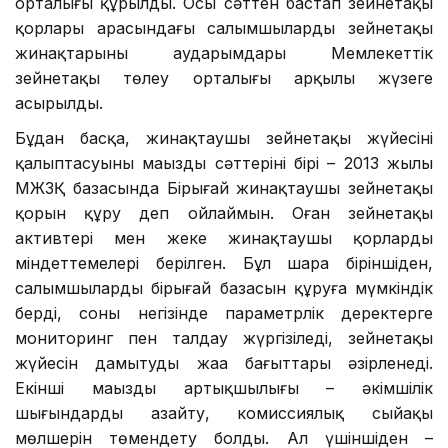
орталығы құрылды. Осы сәттен бастап зейнетақы
қорлары арасындағы салымшылардың зейнетақы
жинақтарының аударымдары Мемлекеттік
зейнетақы төлеу орталығы арқылы жүзеге
асырылды.
Бұдан басқа, жинақтаушы зейнетақы жүйесінің
қалыптасуының маңызды сәттерінің бірі – 2013 жылы
МЖЗҚ базасында Бірыңғай жинақтаушы зейнетақы
қорын құру деп ойлаймын. Оған зейнетақы
активтері мен жеке жинақтаушы қорлардың
міндеттемелері берілген. Бұл шара біріншіден,
салымшылардың бірыңғай базасын құруға мүмкіндік
берді, соның негізінде параметрлік деректерге
мониторинг пен талдау жүргізіледі, зейнетақы
жүйесін дамытудың жаңа бағыттары әзірленеді.
Екінші маңызды артықшылығы – әкімшілік
шығындарды азайту, комиссиялық сыйақы
мөлшерін төмендету болды. Ал үшіншіден –