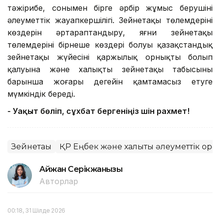
тәжірибе, сонымен бірге әрбір жұмыс берушінің
әлеуметтік жауапкершілігі. Зейнетақы төлемдерінің
көздерін әртараптандыру, яғни зейнетақы
төлемдерінің бірнеше көздері болуы қазақстандық
зейнетақы жүйесінің қаржылық орнықты болып
қалуына және халықтың зейнетақы табысының
барынша жоғары деңгейін қамтамасыз етуге
мүмкіндік береді.
- Уақыт бөліп, сұхбат бергеніңіз үшін рахмет!
Зейнетақы
ҚР Еңбек және халықты әлеуметтік қорғ
Айжан Серікжанқызы
Авторлар
00:18, 31 Шілде 2026