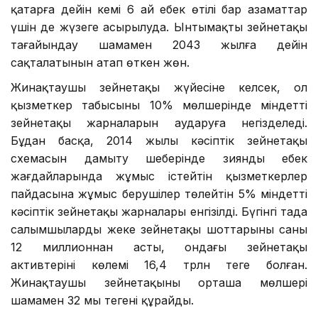
қаңтарға дейін кемі 6 ай еңбек өтілі бар азаматтар
үшін де жүзеге асырылуда. Ынтымақты зейнетақы
тағайындау шамамен 2043 жылға дейін
сақталатынын атап өткен жөн.
Жинақтаушы зейнетақы жүйесіне келсек, ол
қызметкер табысының 10% мөлшерінде міндетті
зейнетақы жарналарын аударуға негізделеді.
Бұдан басқа, 2014 жылы кәсіптік зейнетақы
схемасын дамыту шеңберінде зиянды еңбек
жағдайларында жұмыс істейтін қызметкерлер
пайдасына жұмыс берушілер төлейтін 5% міндетті
кәсіптік зейнетақы жарналары енгізілді. Бүгінгі таңда
салымшылардың жеке зейнетақы шоттарының саны
12 миллионнан асты, ондағы зейнетақы
активтерінің көлемі 16,4 трлн теңге болған.
Жинақтаушы зейнетақының орташа мөлшері
шамамен 32 мың теңгені құрайды.