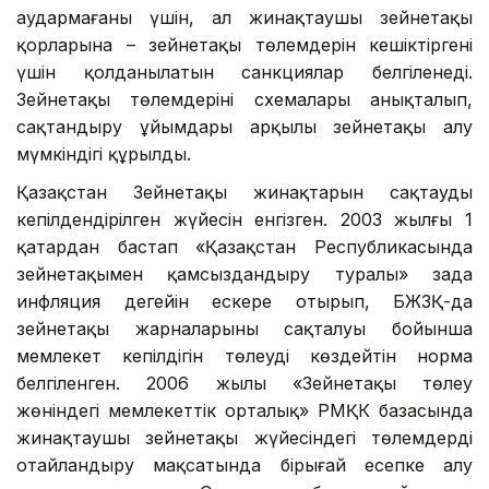
аудармағаны үшін, ал жинақтаушы зейнетақы
қорларына – зейнетақы төлемдерін кешіктіргені
үшін қолданылатын санкциялар белгіленеді.
Зейнетақы төлемдерінің схемалары анықталып,
сақтандыру ұйымдары арқылы зейнетақы алу
мүмкіндігі құрылды.
Қазақстан Зейнетақы жинақтарын сақтаудың
кепілдендірілген жүйесін енгізген. 2003 жылғы 1
қаңтардан бастап «Қазақстан Республикасында
зейнетақымен қамсыздандыру туралы» заңда
инфляция деңгейін ескере отырып, БЖЗҚ-да
зейнетақы жарналарының сақталуы бойынша
мемлекет кепілдігін төлеуді көздейтін норма
белгіленген. 2006 жылы «Зейнетақы төлеу
жөніндегі мемлекеттік орталық» РМҚК базасында
жинақтаушы зейнетақы жүйесіндегі төлемдерді
оңтайландыру мақсатында бірыңғай есепке алу