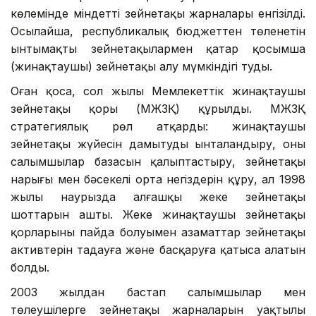
көлемінде міндетті зейнетақы жарналары енгізілді.
Осылайша, республикалық бюджеттен төленетін
ынтымақты зейнетақылармен қатар қосымша
(жинақтаушы) зейнетақы алу мүмкіндігі туды.
Оған қоса, сол жылы Мемлекеттік жинақтаушы
зейнетақы қоры (МЖЗҚ) құрылды. МЖЗҚ
стратегиялық рөл атқарды: жинақтаушы
зейнетақы жүйесін дамытуды ынталандыру, оның
салымшылар базасын қалыптастыру, зейнетақы
нарығы мен бәсекелі орта негіздерін құру, ал 1998
жылы наурызда алғашқы жеке зейнетақы
шоттарын ашты. Жеке жинақтаушы зейнетақы
қорларының пайда болуымен азаматтар зейнетақы
активтерін таңдауға және басқаруға қатыса алатын
болды.
2003 жылдан бастап салымшылар мен
төлеушілерге зейнетақы жарналарын уақтылы