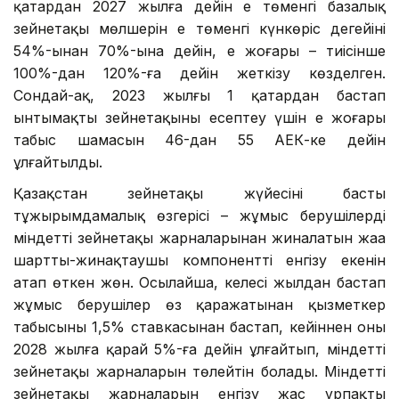
қаңтардан 2027 жылға дейін ең төменгі базалық
зейнетақы мөлшерін ең төменгі күнкөріс деңгейінің
54%-ынан 70%-ына дейін, ең жоғары – тиісінше
100%-дан 120%-ға дейін жеткізу көзделген.
Сондай-ақ, 2023 жылғы 1 қаңтардан бастап
ынтымақты зейнетақыны есептеу үшін ең жоғары
табыс шамасын 46-дан 55 АЕК-ке дейін
ұлғайтылды.
Қазақстан зейнетақы жүйесінің басты
тұжырымдамалық өзгерісі – жұмыс берушілердің
міндетті зейнетақы жарналарынан жиналатын жаңа
шартты-жинақтаушы компонентті енгізу екенін
атап өткен жөн. Осылайша, келесі жылдан бастап
жұмыс берушілер өз қаражатынан қызметкер
табысының 1,5% ставкасынан бастап, кейіннен оны
2028 жылға қарай 5%-ға дейін ұлғайтып, міндетті
зейнетақы жарналарын төлейтін болады. Міндетті
зейнетақы жарналарын енгізу жас ұрпақты