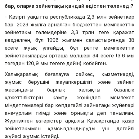
бар, оларға зейнетақы қандай әдіспен төленеді?
- Қазіргі уақытта республикада 2,3 млн зейнеткер
бар. 2023 жылға арналған бюджеттен мемлекеттік
зейнетақы төлемдеріне 3,3 трлн теңге қаражат
көзделген, бұл 1998 жылмен салыстырғанда 38
есеге жуық ұлғайды, бұл ретте мемлекеттік
зейнетақылардың орташа мөлшері 34 есеге (3,6 мың
теңгеден 120,9 мың теңгеге дейін) көбейген.
Халықаралық бағалауға сәйкес, қызметкердің,
жұмыс берушінің жауапкершілігі және зейнет
жасындағы барлық халықтың базалық
қажеттіліктерін қамту жөніндегі мемлекет
міндеттемелері бар көпдеңгейлі зейнетақы жүйелері
анағұрлым тиімді және орнықты деп танылған.
Жүргізілген өзгерістер арқылы Қазақстанда қазір
зейнетақымен қамсыздандырудың үш деңгейлі
жүйесі жұмыс істейді.