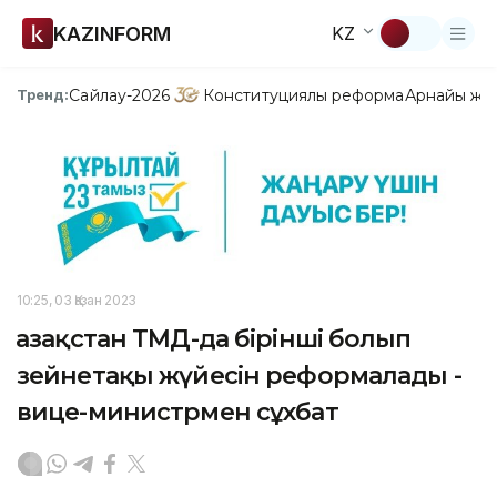
KAZINFORM
KZ
Сайлау-2026
Конституциялық реформа
Арнайы жо
Тренд:
10:25, 03 Қазан 2023
Қазақстан ТМД-да бірінші болып
зейнетақы жүйесін реформалады -
вице-министрмен сұхбат