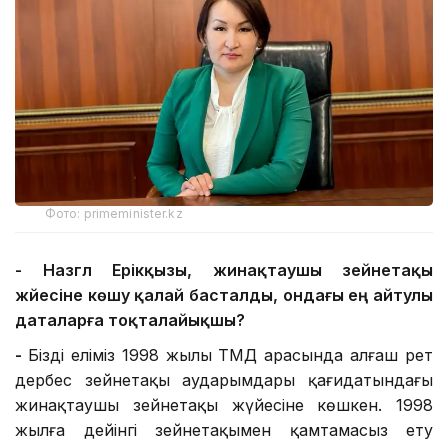
Фото: primeminister.kz
- Назгүл Ерікқызы, жинақтаушы зейнетақы
жүйесіне көшу қалай басталды, ондағы ең айтулы
даталарға тоқталайықшы?
-
Біздің еліміз 1998 жылы ТМД арасында алғаш рет
дербес зейнетақы аударымдары қағидатындағы
жинақтаушы зейнетақы жүйесіне көшкен. 1998
жылға дейінгі зейнетақымен қамтамасыз ету