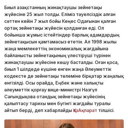
Биыл Қазақстанның жинақтаушы зейнетақы
жүйесіне 25 жыл толды. Еліміз тәуелсіздік алған
сәттен кейін 7 жыл бойы Кеңес Одағынан қалған
ортақ зейнетақы жүйесін қолданған еді. Ол
бойынша жұмыс істейтіндер барлық адамдардың
зейнетақысын қамтамасыз ететін. Ал 1998 жылы
жаңа мемлекеттің экономикалық жағдайына
байланысты зейнетақының үлестіруші түрінен
жинақтаушы жүйесіне көшу басталды. Оған қоса,
биыл 1 шілдеде күшіне енген жаңа Әлеуметтік
кодексте де зейнетақы төлеміне бірқатар жаңалық
енгізілді. Осы орайда, Еңбек және халықты
әлеуметтік қорғау вице-министрі Назгүл
Сағындықова отандық зейнетақы жүйесінің
қалыптасу тарихы мен бүгінгі жағдайы туралы
айтып берді, деп хабарлайды
ҚазАқпарат
тілшісі.