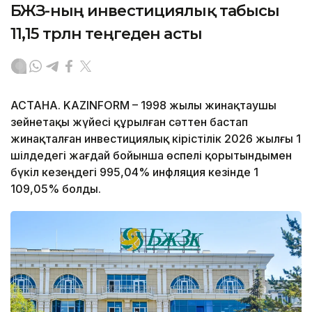
БЖЗҚ-ның инвестициялық табысы
11,15 трлн теңгеден асты
АСТАНА. KAZINFORM – 1998 жылы жинақтаушы
зейнетақы жүйесі құрылған сәттен бастап
жинақталған инвестициялық кірістілік 2026 жылғы 1
шілдедегі жағдай бойынша өспелі қорытындымен
бүкіл кезеңдегі 995,04% инфляция кезінде 1
109,05% болды.