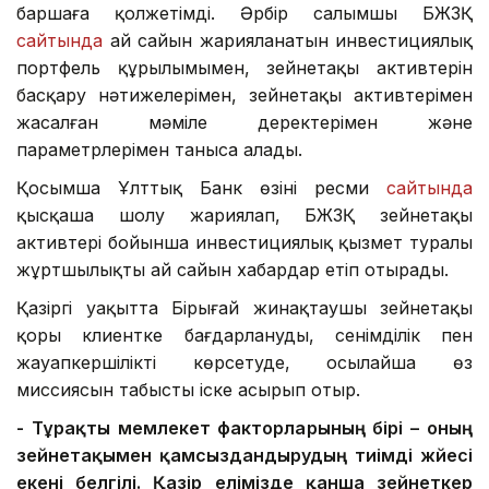
баршаға қолжетімді. Әрбір салымшы БЖЗҚ
сайтында
ай сайын жарияланатын инвестициялық
портфель құрылымымен, зейнетақы активтерін
басқару нәтижелерімен, зейнетақы активтерімен
жасалған мәміле деректерімен және
параметрлерімен таныса алады.
Қосымша Ұлттық Банк өзінің ресми
сайтында
қысқаша шолу жариялап, БЖЗҚ зейнетақы
активтері бойынша инвестициялық қызмет туралы
жұртшылықты ай сайын хабардар етіп отырады.
Қазіргі уақытта Бірыңғай жинақтаушы зейнетақы
қоры клиентке бағдарлануды, сенімділік пен
жауапкершілікті көрсетуде, осылайша өз
миссиясын табысты іске асырып отыр.
- Тұрақты мемлекет факторларының бірі – оның
зейнетақымен қамсыздандырудың тиімді жүйесі
екені белгілі. Қазір елімізде қанша зейнеткер