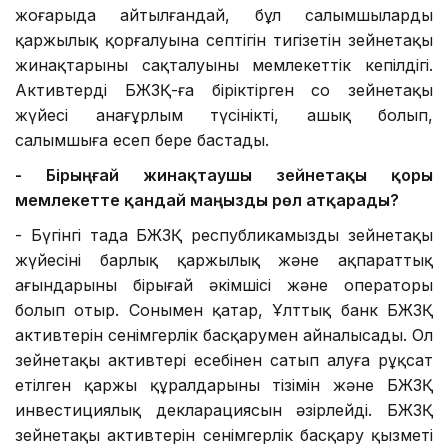
жоғарыда айтылғандай, бұл салымшылардың
қаржылық қорғалуына септігін тигізетін зейнетақы
жинақтарының сақталуының мемлекеттік кепілдігі.
Активтерді БЖЗҚ-ға біріктірген соң зейнетақы
жүйесі анағұрлым түсінікті, ашық болып,
салымшыға есеп бере бастады.
-
Бірыңғай жинақтаушы зейнетақы қоры
мемлекетте қандай маңызды рөл атқарады?
- Бүгінгі таңда БЖЗҚ республикамыздың зейнетақы
жүйесінің барлық қаржылық және ақпараттық
ағындарының бірыңғай әкімшісі және операторы
болып отыр. Сонымен қатар, Ұлттық банк БЖЗҚ
активтерін сенімгерлік басқарумен айналысады. Ол
зейнетақы активтері есебінен сатып алуға рұқсат
етілген қаржы құралдарының тізімін және БЖЗҚ
инвестициялық декларациясын әзірлейді. БЖЗҚ
зейнетақы активтерін сенімгерлік басқару қызметі