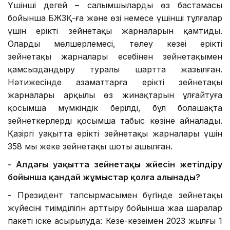
Үшінші деңгей – салымшылардың өз бастамасы
бойынша БЖЗҚ-ға және өзі немесе үшінші тұлғалар
үшін ерікті зейнетақы жарналарын қамтиды.
Олардың мөлшерлемесі, төлеу кезеңі ерікті
зейнетақы жарналары есебінен зейнетақымен
қамсыздандыру туралы шартта жазылған.
Нәтижесінде азаматтарға ерікті зейнетақы
жарналары арқылы өз жинақтарын ұлғайтуға
қосымша мүмкіндік берілді, бұл болашақта
зейнеткерлердің қосымша табыс көзіне айналады.
Қазіргі уақытта ерікті зейнетақы жарналары үшін
358 мың жеке зейнетақы шоты ашылған.
- Алдағы уақытта зейнетақы жүйесін жетілдіру
бойынша қандай жұмыстар қолға алынады?
- Президент тапсырмасымен бүгінде зейнетақы
жүйесінің тиімділігін арттыру бойынша жаңа шаралар
пакеті іске асырылуда: Кезең-кезеңімен 2023 жылғы 1