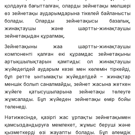
қолдауға бағытталған, олардың зейнетақы мөлшері
өз зейнетақы аударымдарына тікелей байланысты
болады. Олардың зейнетақысы базалық,
жинақтаушы және шартты-жинақтаушы
зейнетақыдан құралмақ.
Зейнетақының жаңа шартты-жинақтаушы
компоненті қалған екі құрамдас зейнетақының
артықшылықтарын қамтиды: ол жинақтаушы
жүйедегідей аударым кезеңі мен көлемін тіркейді,
бұл ретте ынтымақты жүйедегідей – жинақтар
меншік болып саналмайды, зейнет жасына жеткен
жүйеге қатысушыларына зейнетақы төлеуге
жұмсалады. Бұл жүйеден зейнетақы өмір бойы
төленеді.
Нәтижесінде, қазіргі жас ұрпақты зейнетақымен
қамсыздандыруға мемлекет, жұмыс беруші және
қызметкердің өзі жауапты болады. Бұл әлемдік