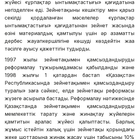
жүйесі «ұрпақтар ынтымақтастығы» қағидатына
негізделген еді. Зейнетақыны кешіктіру мен қарыз
секілді қордаланған мәселелер «ұрпақтар
ынтымақтастығы» қағидатынан зейнет жасында
өзінің материалдық қамтылуы үшін әр азаматтың
дербес жауапкершілігіне көшуді көздейтін жаңа
тәсілге ауысу қажеттігін тудырды.
1997 жылы зейнетақымен қамсыздандыруды
реформалау тұжырымдамасы қабылданды және
1998 жылғы 1 қаңтардан бастап «Қазақстан
Республикасында зейнетақымен қамсыздандыру
туралы» заңға сәйкес, елде зейнетақы реформасы
жүзеге асырыла бастады. Реформалау нәтижесінде
Қазақстанда зейнетақымен қамсыздандырудың
мемлекеттік тарату және жинақтау жүйелерін
қамтитын аралас жүйесі қалыптасты. Барлық
жұмыс істейтін халық үшін зейнетақы қорындағы
жеке шоттарына жинақ жасау үшін табысының 10%