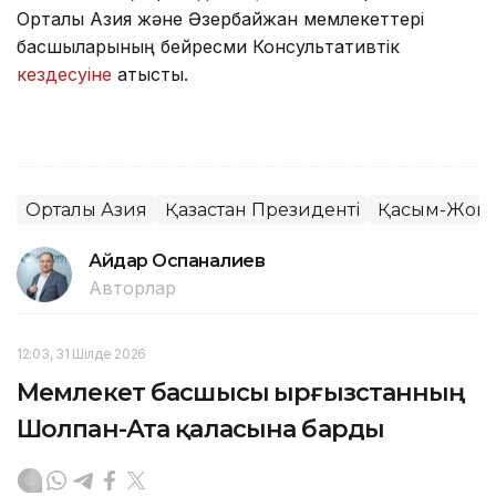
Орталық Азия және Әзербайжан мемлекеттері
басшыларының бейресми Консультативтік
кездесуіне
қатысты.
Орталық Азия
Қазақстан Президенті
Қасым-Жомар
Айдар Оспаналиев
Авторлар
12:03, 31 Шілде 2026
Мемлекет басшысы Қырғызстанның
Шолпан-Ата қаласына барды