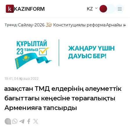
KAZINFORM
KZ
Сайлау-2026
Конституциялық реформа
Арнайы жо
Тренд:
19:41, 04 Қараша 2022
Қазақстан ТМД елдерінің әлеуметтік
бағыттағы кеңесіне төрағалықты
Арменияға тапсырды