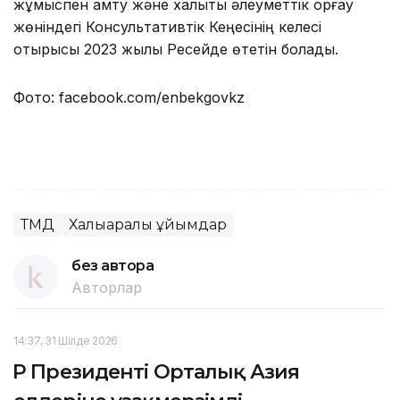
жұмыспен қамту және халықты әлеуметтік қорғау
жөніндегі Консультативтік Кеңесінің келесі
отырысы 2023 жылы Ресейде өтетін болады.
Фото: facebook.com/enbekgovkz
ТМД
Халықаралық ұйымдар
без автора
Авторлар
14:37, 31 Шілде 2026
ҚР Президенті Орталық Азия