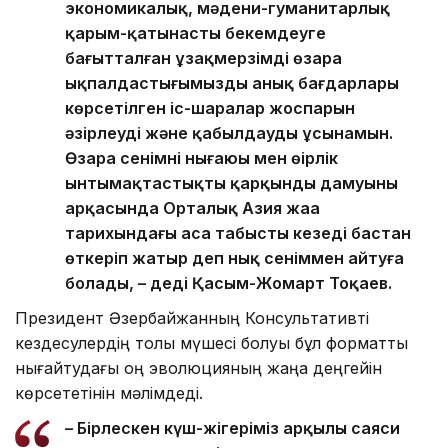
экономикалық, мәдени-гуманитарлық
қарым-қатынасты бекемдеуге
бағытталған ұзақмерзімді өзара
ықпалдастығымыздың анық бағдарлары
көрсетілген іс-шаралар жоспарын
әзірлеуді және қабылдауды ұсынамын.
Өзара сенімнің нығаюы мен өңірлік
ынтымақтастықтың қарқынды дамуының
арқасында Орталық Азия жаңа
тарихындағы аса табысты кезеңді бастан
өткеріп жатыр деп нық сеніммен айтуға
болады, – деді Қасым-Жомарт Тоқаев.
Президент Әзербайжанның Консультативті
кездесулердің толық мүшесі болуы бұл форматты
нығайтудағы оң эволюцияның жаңа деңгейін
көрсететінін мәлімдеді.
– Бірлескен күш-жігеріміз арқылы саяси