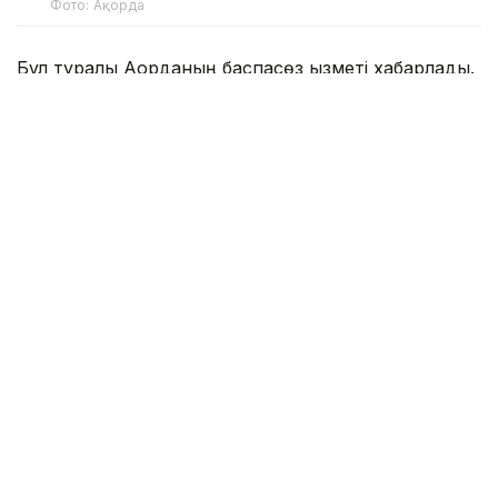
Фото: Ақорда
Бұл туралы Ақорданың баспасөз қызметі хабарлады.
Фото: Ақорда
Қасым-Жомарт Тоқаевты әуежайда Қырғызстан