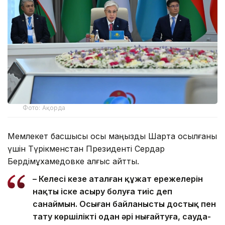
Фото: Ақорда
Мемлекет басшысы осы маңызды Шартқа қосылғаны
үшін Түрікменстан Президенті Сердар
Бердімұхамедовке алғыс айтты.
– Келесі кезең аталған құжат ережелерін
нақты іске асыру болуға тиіс деп
санаймын. Осыған байланысты достық пен
тату көршілікті одан әрі нығайтуға, сауда-