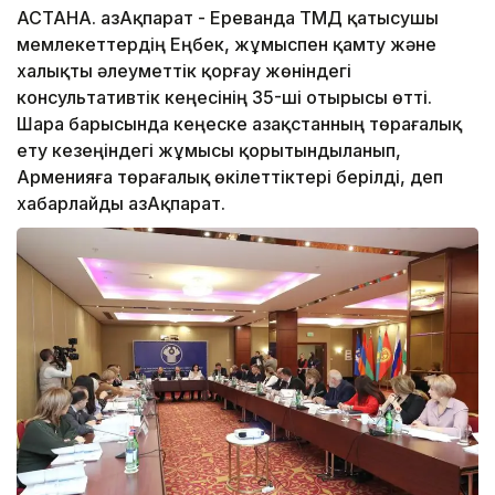
АСТАНА. ҚазАқпарат - Ереванда ТМД қатысушы
мемлекеттердің Еңбек, жұмыспен қамту және
халықты әлеуметтік қорғау жөніндегі
консультативтік кеңесінің 35-ші отырысы өтті.
Шара барысында кеңеске Қазақстанның төрағалық
ету кезеңіндегі жұмысы қорытындыланып,
Арменияға төрағалық өкілеттіктері берілді, деп
хабарлайды ҚазАқпарат.