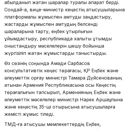
қабылданып жатқан шаралар туралы ақпарат берді.
Сондай-ақ, вице-министр кеңестің қатысушыларына
платформалық жұмыспен қамтуды заңдастыру,
жастарды жұмыспен қамтудың белсенді
шараларына тарту, еңбек ұтқырлығын
ұйымдастыру, республикада халықты ұтымды
қоныстандыру мәселелерін шешу бойынша
жүргізіліп жатқан жұмыстарды таныстырды.
Өз сөзінің соңында Ақмәди Сарбасов
консультативтік кеңес төрағасы, ҚР Еңбек және
әлеуметтік қорғау министрі Тамара Дүйсенованың
атынан Армения Республикасына осы Кеңестің
төрағалығын тапсырып, Арменияның Еңбек және
әлеуметтік мәселелер министрі Нарек Аршақұлына
және кеңестің 35-ші отырысына қатысушыларға
жемісті жұмыс тіледі.
ТМД-ға қатысушы мемлекеттердің Еңбек,