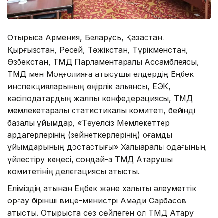
Отырысқа Армения, Беларусь, Қазақстан,
Қырғызстан, Ресей, Тәжікстан, Түрікменстан,
Өзбекстан, ТМД Парламентаралық Ассамблеясы,
ТМД мен Моңғолияға қатысушы елдердің Еңбек
инспекцияларының өңірлік альянсы, ЕЭК,
кәсіподақтардың жалпы конфедерациясы, ТМД
мемлекетаралық статистикалық комитеті, бейінді
базалық ұйымдар, «Тәуелсіз Мемлекеттер
ардагерлерінің (зейнеткерлерінің) қоғамдық
ұйымдарының достастығы» Халықаралық одағының
үйлестіру кеңесі, сондай-ақ ТМД Атқарушы
комитетінің делегациясы қатысты.
Еліміздің атынан Еңбек және халықты әлеуметтік
қорғау бірінші вице-министрі Ақмәди Сарбасов
қатысты. Отырыста сөз сөйлеген ол ТМД Атқару