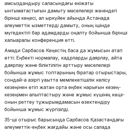
қамсыздандыру саласындағы екіжақты
ынтымақтастығын дамыту мәселелері жөніндегі
бірінші кеңесі, ал қыркүйек айында Астанада
әлеуметтік қызметтерді дамыту, оның ішінде
мүгедектігі бар адамдарды оңалту бойынша бірінші
халықаралық конференция өтті.
Ақмәди Сарбасов Кеңестің басқа да жұмысын атап
өтті: Еңбекті нормалау, кадрларды даярлау, қайта
даярлау және біліктілігін арттыру мәселелері
бойынша жұмыс топтарының бірқатар отырыстары,
сондай-ақ қазіргі уақытта мемлекетішілік келісу
кезеңінен өтіп жатқан ортақ еңбек нарығын кезең-
кезеңімен қалыптастыру және жұмыс күшінің көші-
қонын реттеу тұжырымдамасын өзектендіру
бойынша жұмыс жүргізілді.
35-ші отырыс барысында Сарбасов Қазақстандағы
әлеуметтік-еңбек жағдайы және осы салада