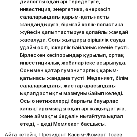
диалогты одан әрі тереңдетуге,
инвестиция, энергетика, өнеркәсіп
салаларындағы қарым-қатынасты
жандандыруға, бірыңғай көлік-логистика
жүйесін қалыптастыруға қолайлы жағдай
жасалуда. Соңғы жылдары өңірішілік сауда
ұдайы өсіп, іскерлік байланыс кеңейе түсті.
Бірлескен кәсіпорындар құрылып, ортақ
инвестициялық жобалар іске асырылуда.
Сонымен қатар гуманитарлық қарым-
қатынасы жандана түсті. Мәдениет, білім
салаларындағы, жастар арасындағы
ықпалдастықтың мазмұны байып келеді.
Осы оң нәтижелердің барлығы бауырлас
халықтарымызды одан әрі жақындатуға,
және аймақтың беделін нығайтуға ықпал
етеді, – деді Мемлекет басшысы.
Айта кетейік, Президент Қасым-Жомарт Тоқаев