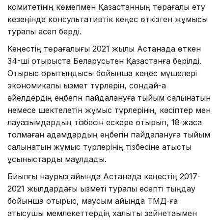
комитетінің көмегімен Қазақстанның төрағалық ету
кезеңінде консультативтік кеңес өткізген жұмысы
туралы есеп берді.
Кеңестің төрағалығы 2021 жылы Астанада өткен
34-ші отырыста Беларусьтен Қазақстанға берілді.
Отырыс қорытындысы бойынша кеңес мүшелері
экономикалық қызмет түрлерін, сондай-ақ
әйелдердің еңбегін пайдалануға тыйым салынатын
немесе шектелетін жұмыс түрлерінің, кәсіптер мен
лауазымдардың тізбесін ескере отырып, 18 жасқа
толмаған адамдардың еңбегін пайдалануға тыйым
салынатын жұмыс түрлерінің тізбесіне қатысты
ұсыныстарды мақұлдады.
Биылғы наурыз айында Астанада кеңестің 2017-
2021 жылдардағы қызметі туралы есепті тыңдау
бойынша отырыс, маусым айында ТМД-ға
қатысушы мемлекеттердің халықты зейнетақымен