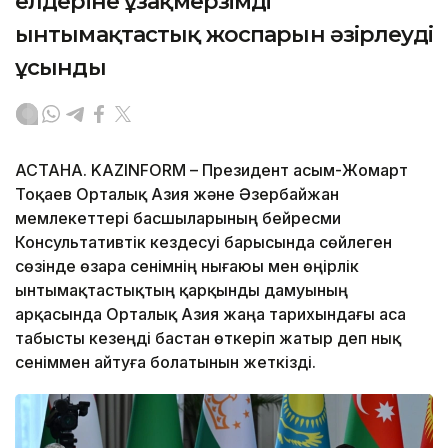
елдеріне ұзақмерзімді
ынтымақтастық жоспарын әзірлеуді
ұсынды
АСТАНА. KAZINFORM – Президент Қасым-Жомарт
Тоқаев Орталық Азия және Әзербайжан
мемлекеттері басшыларының бейресми
Консультативтік кездесуі барысында сөйлеген
сөзінде өзара сенімнің нығаюы мен өңірлік
ынтымақтастықтың қарқынды дамуының
арқасында Орталық Азия жаңа тарихындағы аса
табысты кезеңді бастан өткеріп жатыр деп нық
сеніммен айтуға болатынын жеткізді.