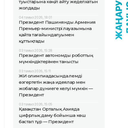
туыстарына көңіл айту жеделхатын
жолдады
04 тамыз 2026, 18:01
Президент Пашинянды Армения
Премьер-министрі лауазымына
қайта тағайындалуымен
құттықтады
03 тамыз 2026, 15:28
Президент автономды роботтың
мүмкіндіктерімен танысты
03 тамыз 2026, 15:11
ЖИ олимпиадасында әлемді
өзгертетін жаңа идеялар мен
жобалар дүниеге келуі мүмкін —
Президент
03 тамыз 2026, 15:05
Қазақстан Орталық Азияда
цифрлық даму бойынша көш
бастап тұр — Президент