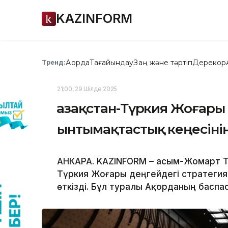
KAZINFORM
Ақорда
Тағайындау
Заң және тәртіп
Дерекқор
Тренд:
21:00, 29 Шілде 2025
Қазақстан-Түркия Жоғары
ынтымақтастық кеңесінің
АНКАРА. KAZINFORM – Қасым-Жомарт Т
Түркия Жоғары деңгейдегі стратегия
өткізді. Бұл туралы Ақорданың баспа