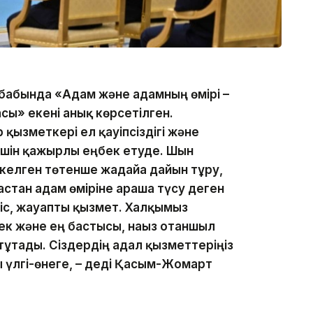
бабында «Адам және адамның өмірі –
сы» екені анық көрсетілген.
қызметкері ел қауіпсіздігі және
шін қажырлы еңбек етуде. Шын
келген төтенше жағдайға дайын тұру,
стан адам өміріне араша түсу деген
ы іс, жауапты қызмет. Халқымыз
ек және ең бастысы, нағыз отаншыл
ұтады. Сіздердің адал қызметтеріңіз
ы үлгі-өнеге, – деді Қасым-Жомарт