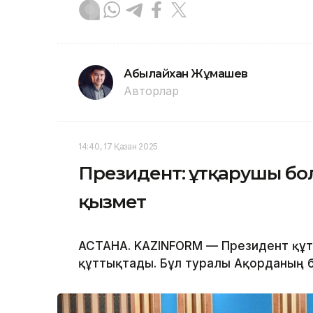
Абылайхан Жұмашев
Авторлар
14:40, 17 Қазан 2025
Президент: Құтқарушы бол
қызмет
АСТАНА. KAZINFORM — Президент құт
құттықтады. Бұл туралы Ақорданың б