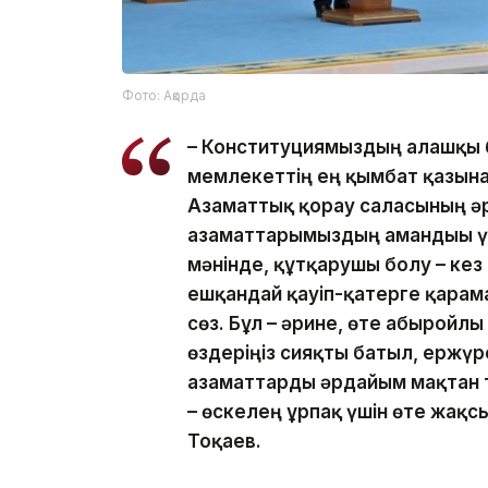
Фото: Ақорда
– Конституциямыздың алғашқы 
мемлекеттің ең қымбат қазына
Азаматтық қорғау саласының әр 
азаматтарымыздың амандығы ү
мәнінде, құтқарушы болу – кез 
ешқандай қауіп-қатерге қарама
сөз. Бұл – әрине, өте абыройл
өздеріңіз сияқты батыл, ержүр
азаматтарды әрдайым мақтан т
– өскелең ұрпақ үшін өте жақс
Тоқаев.