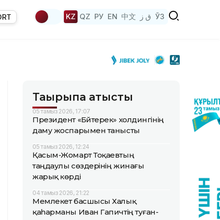
KZ
QZ
РУ
EN
中文
ق ز
ЎЗ
ORT
Тақырыпқа қатысты
05 тамыз 2026, 17:07
Президент «Бәйтерек» холдингінің
даму жоспарымен танысты
05 тамыз 2026, 12:24
Қасым-Жомарт Тоқаевтың
таңдаулы сөздерінің жинағы
жарық көрді
04 тамыз 2026, 21:22
Мемлекет басшысы Халық
қаһарманы Иван Гапичтің туған-