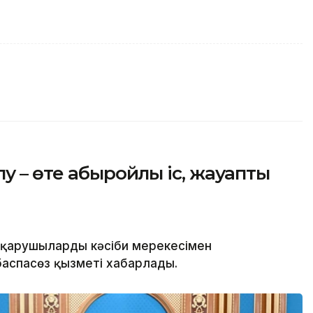
у – өте абыройлы іс, жауапты
қарушыларды кәсіби мерекесімен
аспасөз қызметі хабарлады.