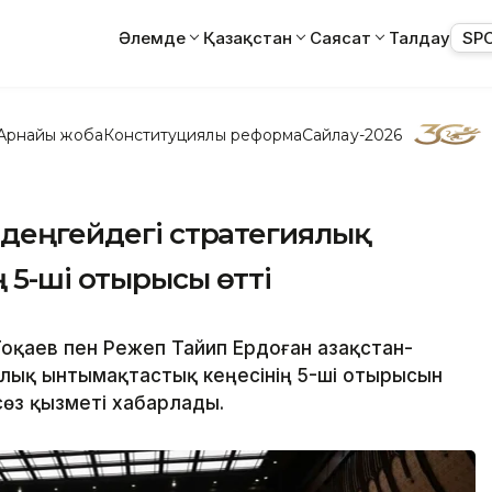
Әлемде
Қазақстан
Саясат
Талдау
SP
Арнайы жоба
Конституциялық реформа
Сайлау-2026
 деңгейдегі стратегиялық
 5-ші отырысы өтті
оқаев пен Режеп Тайип Ердоған Қазақстан-
лық ынтымақтастық кеңесінің 5-ші отырысын
сөз қызметі хабарлады.