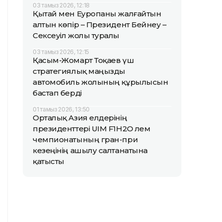
03 тамыз 2026, 12:18
Қытай мен Еуропаны жалғайтын
алтын көпір – Президент Бейнеу –
Сексеуіл жолы туралы
03 тамыз 2026, 12:15
Қасым-Жомарт Тоқаев үш
стратегиялық маңызды
автомобиль жолының құрылысын
бастап берді
01 тамыз 2026, 13:50
Орталық Азия елдерінің
президенттері UIM F1H2O әлем
чемпионатының гран-при
кезеңінің ашылу салтанатына
қатысты