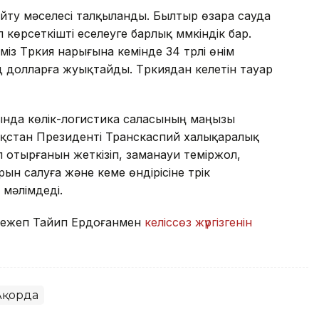
айту мәселесі талқыланды. Былтыр өзара сауда
көрсеткішті еселеуге барлық мүмкіндік бар.
з Түркия нарығына кемінде 34 түрлі өнім
д долларға жуықтайды. Түркиядан келетін тауар
ында көлік-логистика саласының маңызы
зақстан Президенті Транскаспий халықаралық
п отырғанын жеткізіп, заманауи теміржол,
н салуға және кеме өндірісіне түрік
і мәлімдеді.
Режеп Тайип Ердоғанмен
келіссөз жүргізгенін
Ақорда