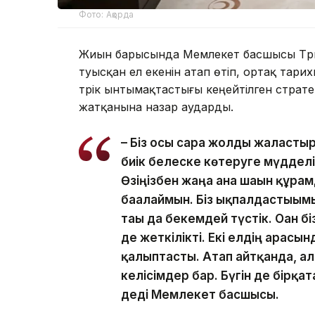
Фото: Ақорда
Жиын барысында Мемлекет басшысы Түрки
туысқан ел екенін атап өтіп, ортақ тари
түрік ынтымақтастығы кеңейтілген страт
жатқанына назар аударды.
– Біз осы сара жолды жалғасты
биік белеске көтеруге мүдделі
Өзіңізбен жаңа ғана шағын құра
бағалаймын. Біз ықпалдастығым
тағы да бекемдей түстік. Оған бі
де жеткілікті. Екі елдің арас
қалыптасты. Атап айтқанда, а
келісімдер бар. Бүгін де бірқа
деді Мемлекет басшысы.