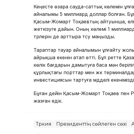
Кеңесте өзара сауда-саттық көлемін ұлғ
айналымы 5 миллиард доллар болған. Бұл 
Қасым-Жомарт Тоқаевтың айтуынша, елімі
жеткізуге дайын. Оның көлемі 1 миллиар
түрлерін де арттыра түсу маңызды.
Тараптар тауар айналымын ұлғайту жол
айрықша екенін атап өтті. Бұл ретте Қа
көлік бағдарын дамытуға баса мән берілі
құрлықтағы порттар мен жүк терминалдары
инвестициясын тартуға мүдделі екенімізд
Бұған дейін Қасым-Жомарт Тоқаев пен 
жазған едік.
Түркия
Президенттің сөйлеген сөзі