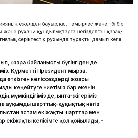
яның ежелден бауырлас, тамырлас және түбі бір
хи және рухани құндылықтарға негізделген қазақ-
егиялық серіктестік рухында тұрақты дамып келе
рып, өзара байланысты бүгінгіден де
міз. Құрметті Президент мырза,
мда өткізген келіссөздерді жоғары
ызды кеңейтуге ниетіміз бар екенін
здің мүмкіндігіміз де, ынта-жігеріміз
ында ауқымды шарттық-құқықтық негіз
лпыстан астам екіжақты шарттар мен
тар екіжақты келісімге қол қойылады, -