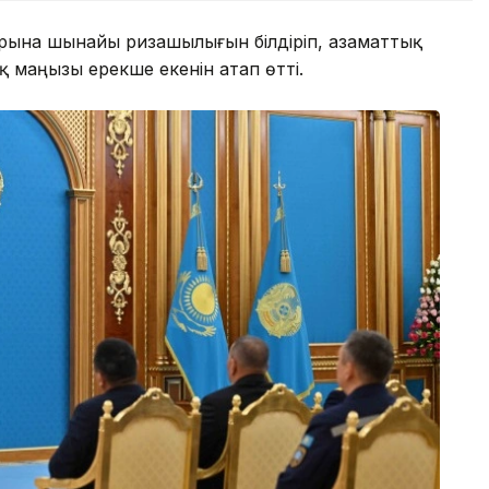
арына шынайы ризашылығын білдіріп, азаматтық
ық маңызы ерекше екенін атап өтті.