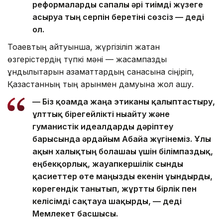
реформаларды сапалы әрі тиімді жүзеге
асыруға тың серпін беретіні сөзсіз — деді
ол.
Тоқаевтың айтуынша, жүргізіліп жатқан
өзгерістердің түпкі мәні — жасампаздық
құндылықтарын азаматтардың санасына сіңіріп,
Қазақстанның тың қарқынмен дамуына жол ашу.
— Біз қоғамда жаңа этиканы қалыптастыру,
ұлттық бірегейлікті нығайту және
гуманистік идеалдарды дәріптеу
барысында әрдайым Абайға жүгінеміз. Ұлы
ақын халықтың болашағы үшін білімпаздық,
еңбекқорлық, жауапкершілік сынды
қасиеттер өте маңызды екенін ұғындырды,
көрегендік танытып, жұртты бірлік пен
келісімді сақтауға шақырды, — деді
Мемлекет басшысы.