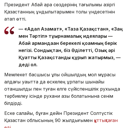
Президент Абай қара сөздерінің тағылымы қазіргі
Қазақстанның құндылықтарымен толық үндесетінін
атап өтті.
— «Адал Азамат», «Таза Қазақстан», «Заң
мен Тәртіп» тұғырнамалық идеялары —
Абай армандаған берекелі қоғамның берік
негізі. Сондықтан, біз Әділетті, Озық әрі
Қуатты Қазақстанды құрып жатырмыз, —
деді ол.
Мемлекет басшысы ұлы ойшылдың мол мұрасы
алдағы уақытта да өскелең ұрпақты шынайы
отаншылдық пен туған елге сүйіспеншілік рухында
тәрбиелеу ісінде рухани азық болатынына сенім
білдірді.
Еске салайық, бұған дейін Президент Солтүстік
Қазақстан облысының 90 жылдығымен
құттықтаған
еді.