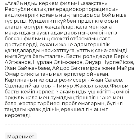
«Ағайынды» көркем фильмі «Қазақстан»
Республикалық телерадиокорпорациясы»
акционерлік қоғамының тапсырысы бойынша
түсірілді. Күнделікті күйбең тіршілікте орын
алатын әртүрлі жағдайлар, қала мен қала
маңындағы ауыл адамдарының өмірі негіз
болған фильмнің сюжеті отбасылық салт-
дәстүрлерді, рухани және адамгершілік
қағидаларды насихаттауға, ұлттық сана-сезімді
нығайтуға бағытталған. Басты рольдерде Берік
Айтжанов, Нұрлан Әлімжанов, Әнуар Нұрпейісов,
Жан Байжанбаев, Айдос Бектеміров және Майра
Омар сияқты танымал әртістер ойнаған.
Картинаның қоюшы режиссері - Ақан Сатаев.
Сценарий авторы - Тимур Жақсылықов. Фильм
басты кейіпкерлер ? ағайынды үш жігіттің өмірі
арқылы қала мен ауылдың тіршілігін: әке мен
бала, жастар тәрбиесі проблемаларын, бүгінгі
таңдағы қазақ ділінің ерекшелігін ашып
көрсетеді.
Мәдениет