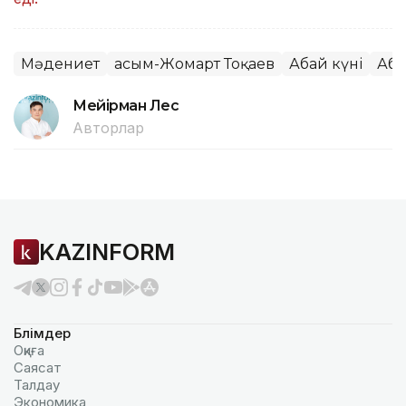
Мәдениет
Қасым-Жомарт Тоқаев
Абай күні
Аба
Мейірман Лес
Авторлар
KAZINFORM
Бөлімдер
Оқиға
Саясат
Талдау
Экономика