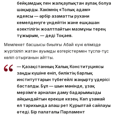
бейқамдық пен жалқаулықтан аулақ болуға
шақырды. Хакімнің «Толық адам»
идеясы — әрбір азаматты рухани
кемелденуге үндейтін және ешқашан
өзектілігін жоғалтпайтын мазмұны терең
тұжырым, — деді Тоқаев.
Мемлекет басшысы биылғы Абай күні елімізде
жүргізіліп жатқан ауқымды өзгерістермен тұспа-тұс
келіп отырғанын айтты.
— Қазақстанның Халық Конституциясы
заңды күшіне еніп, биліктің барлық
институттарын түбегейлі жаңғырту үдерісі
басталды. Бұл — шын мәнінде, ұзақ
мерзімге арналған даму бағдарымызды
айқындайтын ерекше кезең. Көп ұзамай
ел тарихында алғаш рет Құрылтай сайлауы
өтеді. Бір палаталы Парламент