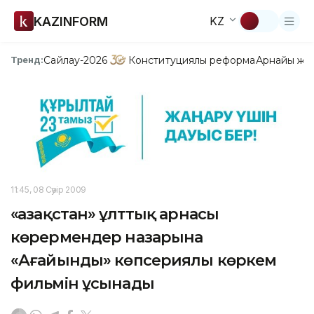
KAZINFORM
KZ
Сайлау-2026
Конституциялық реформа
Арнайы жо
Тренд:
11:45, 08 Сәуір 2009
«Қазақстан» ұлттық арнасы
көрермендер назарына
«Ағайынды» көпсериялы көркем
фильмін ұсынады