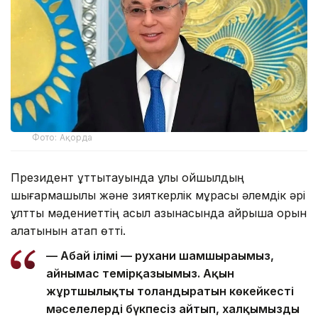
Фото: Ақорда
Президент құттықтауында ұлы ойшылдың
шығармашылық және зияткерлік мұрасы әлемдік әрі
ұлттық мәдениеттің асыл қазынасында айрықша орын
алатынын атап өтті.
— Абай ілімі — рухани шамшырағымыз,
айнымас темірқазығымыз. Ақын
жұртшылықты толғандыратын көкейкесті
мәселелерді бүкпесіз айтып, халқымызды