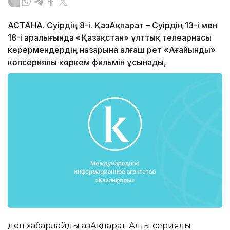
АСТАНА. Сәуірдің 8-і. ҚазАқпарат – Сәуірдің 13-і мен
18-і аралығында «Қазақстан» ұлттық телеарнасы
көрермендердің назарына алғаш рет «Ағайынды»
көпсериялы көркем фильмін ұсынады,
деп хабарлайды ҚазАқпарат. Алты сериялы