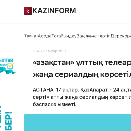
KAZINFORM
Ақорда
Тағайындау
Заң және тәртіп
Дерекқор
Тренд:
13:40, 17 Қаңтар 2013
«Қазақстан» ұлттық телеа
жаңа сериалдың көрсеті
АСТАНА. 17 қаңтар. ҚазАқпарат - 24 қа
серті» атты жаңа сериалдың көрсеті
баспасөз қызметі.