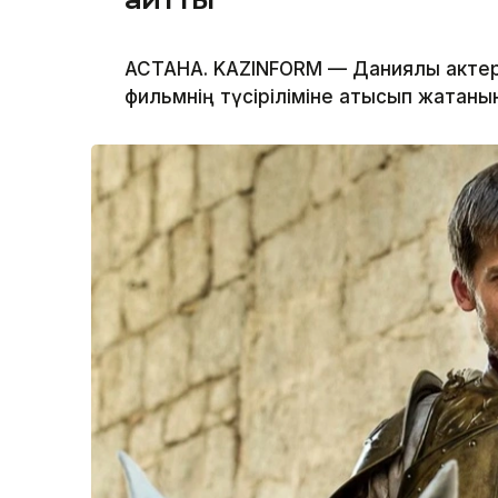
АСТАНА. KAZINFORM — Даниялық актер
фильмнің түсіріліміне қатысып жатқаны