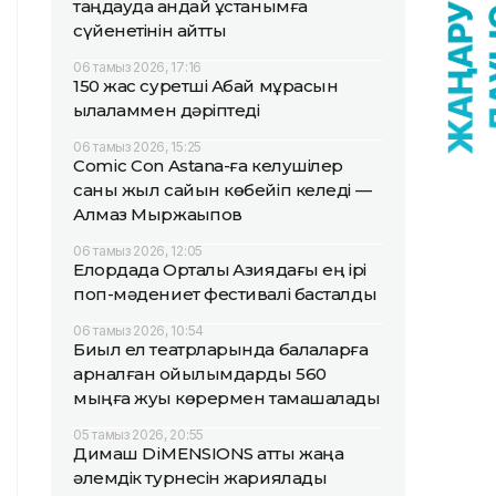
таңдауда қандай ұстанымға
сүйенетінін айтты
06 тамыз 2026, 17:16
150 жас суретші Абай мұрасын
қылқаламмен дәріптеді
06 тамыз 2026, 15:25
Comic Con Astana-ға келушілер
саны жыл сайын көбейіп келеді —
Алмаз Мыржақыпов
06 тамыз 2026, 12:05
Елордада Орталық Азиядағы ең ірі
поп-мәдениет фестивалі басталды
06 тамыз 2026, 10:54
Биыл ел театрларында балаларға
арналған қойылымдарды 560
мыңға жуық көрермен тамашалады
05 тамыз 2026, 20:55
Димаш DiMENSIONS атты жаңа
әлемдік турнесін жариялады