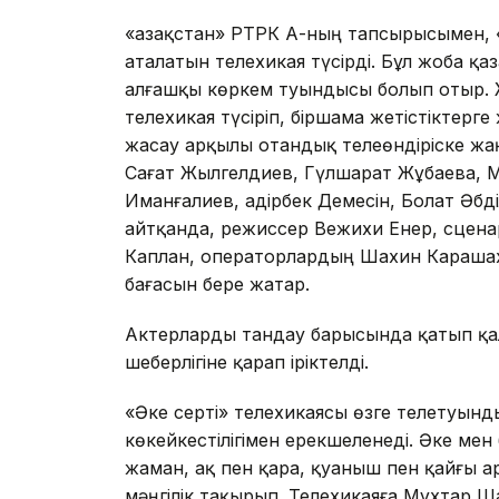
«Қазақстан» РТРК АҚ-ның тапсырысымен, 
аталатын телехикая түсірді. Бұл жоба қа
алғашқы көркем туындысы болып отыр. 
телехикая түсіріп, біршама жетістіктер
жасау арқылы отандық телеөндіріске жаң
Сағат Жылгелдиев, Гүлшарат Жұбаева, М
Иманғалиев, Қадірбек Демесін, Болат Әбд
айтқанда, режиссер Вежихи Енер, сцен
Каплан, операторлардың Шахин Караша
бағасын бере жатар.
Актерларды тандау барысында қатып қал
шеберлігіне қарап іріктелді.
«Әке серті» телехикаясы өзге телетуынд
көкейкестілігімен ерекшеленеді. Әке ме
жаман, ақ пен қара, қуаныш пен қайғы а
мәңгілік тақырып. Телехикаяға Мұхтар Ш