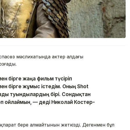
аспасөз мәслихатында актер алдағы
зғады.
ен бірге жаңа фильм түсіріп
ен бірге жұмыс істедім. Оның Shot
ызды туындылардың бірі. Сондықтан
п ойлаймын, — деді Николай Костер-
ақпарат бере алмайтынын жеткізді. Дегенмен бұл