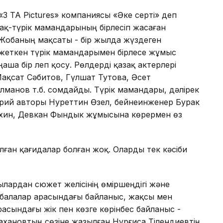
«3 TA Pictures» компаниясы «Әке серті» деп
зақ-түрік мамандарының бірлесіп жасаған
Жобаның мақсаты - бір жылда жүздеген
ге жеткен түрік мамандарымен бірлесе жұмыс
аша бір леп қосу. Рөлдерді қазақ актерлері
ақсат Сәбитов, Гүлшат Тутова, Әсет
ілманов т.б. сомдайды. Түрік мамандары, дәлірек
арий авторы Нуреттин Өзел, бейнеинженер Бурак
хин, Девкан Фындык жұмысына көрермен өз
ған қағидалар болған жоқ. Оларды тек кәсіби
ылардан сюжет желісінің өміршеңдігі және
н балалар арасындағы байланыс, жақсы мен
расындағы жік пен көзге көрінбес байланыс -
ахановтың сөзіне жазылған Нұрғиса Тілендиевтің