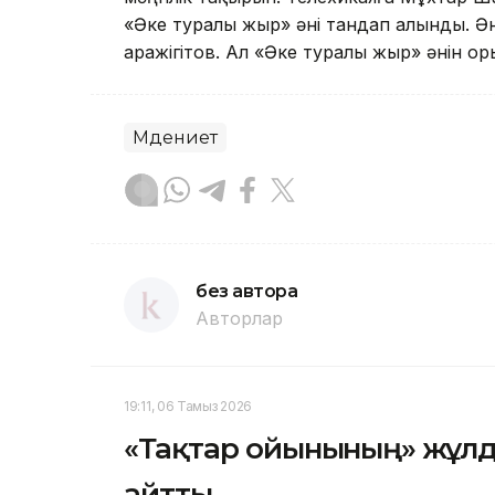
«Әке туралы жыр» әні тандап алынды. Ә
Қаражігітов. Ал «Әке туралы жыр» әнін оры
Мәдениет
без автора
Авторлар
19:11, 06 Тамыз 2026
«Тақтар ойынының» жұл
айтты