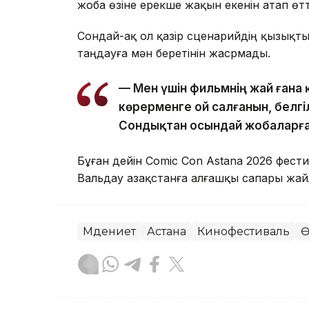
жоба өзіне ерекше жақын екенін атап өтт
Сондай-ақ ол қазір сценарийдің қызықт
таңдауға мән беретінін жасрмады.
— Мен үшін фильмнің жай ғана 
көрерменге ой салғанын, белгіл
Сондықтан осындай жобаларға 
Бұған дейін Comic Con Astana 2026 фест
Вальдау Қазақстанға алғашқы сапары жа
Мәдениет
Астана
Кинофестиваль
Ө