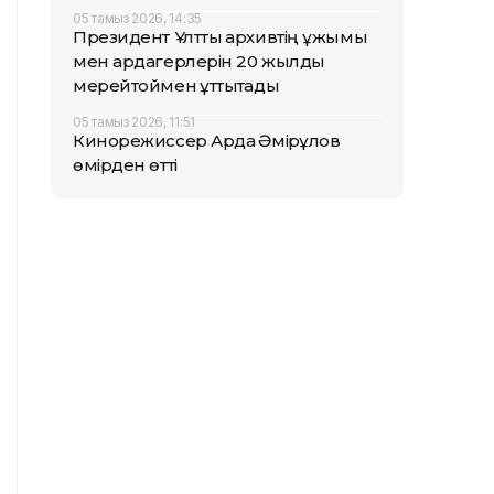
05 тамыз 2026, 14:35
Президент Ұлттық архивтің ұжымы
мен ардагерлерін 20 жылдық
мерейтоймен құттықтады
05 тамыз 2026, 11:51
Кинорежиссер Ардақ Әмірқұлов
өмірден өтті