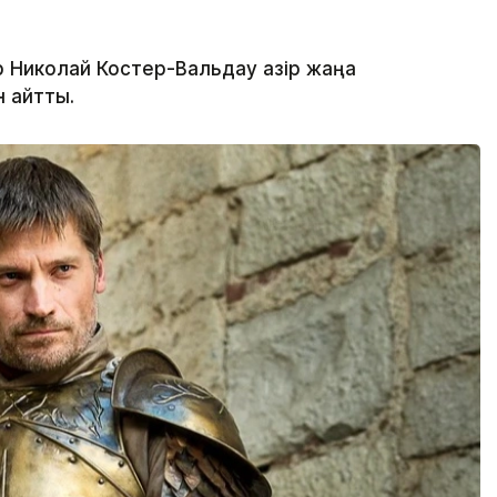
 Николай Костер-Вальдау қазір жаңа
н айтты.