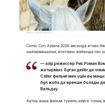
Фото: kino.mail.ru
Comic Con Astana 2026 аясында өткен б
шығармашылық жоспары жайында сөз қо
— Қазір режиссер Рик Роман Вом
жатырмыз. Бұған дейін де оным
Caller фильмі мен үшін ең маң
бұл жоба да ерекше болады де
Вальдау.
Актер жаңа фильмі туралы әзірге толық 