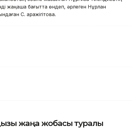
нді жаңаша бағытта өндеп, әрлеген Нұрлан
ндаған С. Қаражігітова.
дызы жаңа жобасы туралы