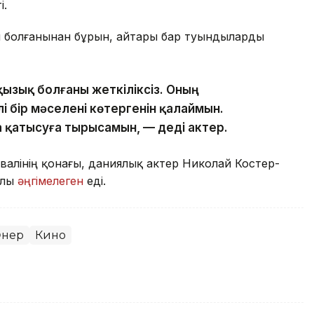
і.
ы болғанынан бұрын, айтары бар туындыларды
қызық болғаны жеткіліксіз. Оның
і бір мәселені көтергенін қалаймын.
қатысуға тырысамын, — деді актер.
ивалінің қонағы, даниялық актер Николай Костер-
йлы
әңгімелеген
еді.
нер
Кино