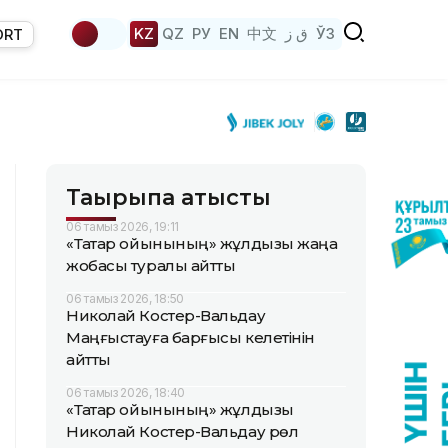
KZ
QZ
РУ
EN
中文
ق ز
ЎЗ
ORT
Тақырыпқа қатысты
06 тамыз 2026, 19:11
«Тақтар ойынының» жұлдызы жаңа
жобасы туралы айтты
06 тамыз 2026, 18:50
Николай Костер-Вальдау
Маңғыстауға барғысы келетінін
айтты
06 тамыз 2026, 18:40
«Тақтар ойынының» жұлдызы
Николай Костер-Вальдау рөл