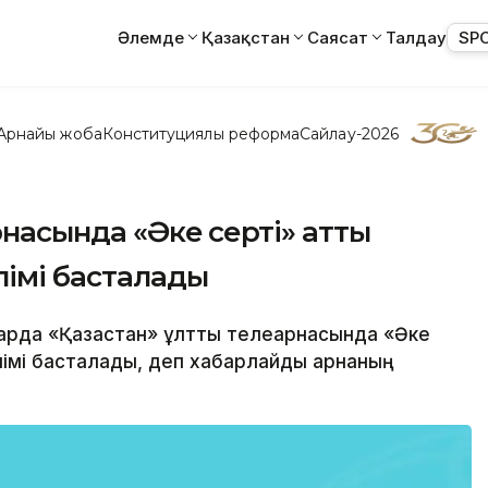
Әлемде
Қазақстан
Саясат
Талдау
SP
Арнайы жоба
Конституциялық реформа
Сайлау-2026
рнасында «Әке серті» атты
лімі басталады
ңтарда «Қазақстан» ұлттық телеарнасында «Әке
лімі басталады, деп хабарлайды арнаның