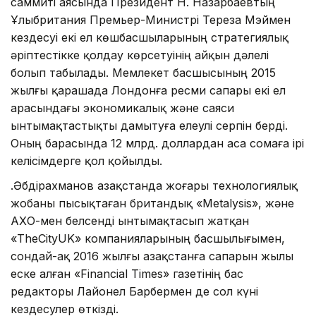
саммиті аясында Президент Н. Назарбаевтың
Ұлыбритания Премьер-Министрі Тереза Мэймен
кездесуі екі ел көшбасшыларының стратегиялық
әріптестікке қолдау көрсетуінің айқын дәлелі
болып табылады. Мемлекет басшысының 2015
жылғы қарашада Лондонға ресми сапары екі ел
арасындағы экономикалық және саяси
ынтымақтастықты дамытуға елеулі серпін берді.
Оның барасында 12 млрд. доллардан аса сомаға ірі
келісімдерге қол қойылды.
Қ.Әбдірахманов Қазақстанда жоғары технологиялық
жобаны пысықтаған британдық «Metalysis», және
АХҚО-мен белсенді ынтымақтасып жатқан
«TheCityUK» компанияларының басшылығымен,
сондай-ақ 2016 жылғы Қазақстанға сапарын жылы
еске алған «Financial Times» газетінің бас
редакторы Лайонел Барбермен де сол күні
кездесулер өткізді.