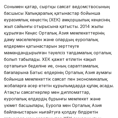
Сонымен қатар, сыртқы саясат ведомствосының
басшысы Халықаралық қатынастар бойынша
еуразиялық кеңестің (ХҚЕК) Қамқоршылық кеңесінің
жыл сайынғы отырысына қатысты. 2014 жылы
құрылған Кеңес Орталық Азия мемлекеттерінің
даму мәселелерін және олардың еуропалық
елдермен қатынастарын зерттеуге
мамандандырылған тәуелсіз талдамалық орталық
болып табылады. ХҚЕК қажет етілетін «ақыл
орталығы» беделіне ие, оның сараптамалық
бағаларына Батыс елдерінің Орталық Азия аумағы
бойынша мемлекеттік саясат пен экономикалық
жобаларға әсер ететін құрылымдарда құлақ асады.
Атақты саясаткерлер мен дипломаттар,
еуропалық елдердің бұрынғы мемлекет және
үкімет басшылары, Еуропа мен Орталық Азия
байланыстарын нығайтуға қолдау білдіретін