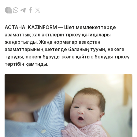
АСТАНА. KAZINFORM — Шет мемлекеттерде
азаматтық хал актілерін тіркеу қағидалары
жаңартылды. Жаңа нормалар Қазақстан
азаматтарының шетелде баланың тууын, некеге
тұруды, некені бұзуды және қайтыс болуды тіркеу
тәртібін қамтиды.