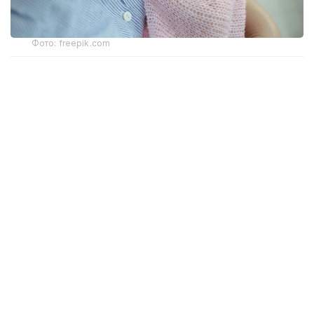
Фото: freepik.com
Аталған өзгерістер 2026 жылғы 30 шілдеде Сыртқы
істер министрінің бұйрығымен енгізілді.
Қағидалардың жаңа редакциясы 2026 жылғы 17
тамыздан бастап күшіне
енеді
.
Өзгерістер бес мемлекеттік қызметті реттейді:
шетелде баланың тууын тіркеу;
шетелде некені тіркеу;
шетелде некені бұзуды тіркеу;
шетелде қайтыс болуды тіркеу;
азаматтық хал актілерін тіркеу туралы
қайталама куәліктер мен анықтамаларды беру.