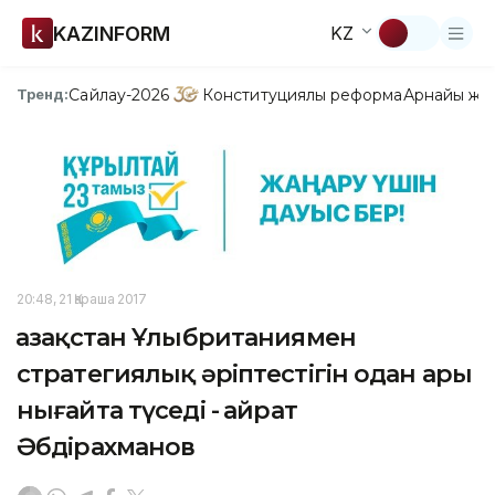
KAZINFORM
KZ
Сайлау-2026
Конституциялық реформа
Арнайы жо
Тренд:
20:48, 21 Қараша 2017
Қазақстан Ұлыбританиямен
стратегиялық әріптестігін одан ары
нығайта түседі - Қайрат
Әбдірахманов