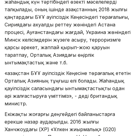
жаһандық күн тәртібіндегі өзекті мәселелерді
талқылады, оның ішінде Қазақстанның 2018 жылғы
қаңтардағы БҰҰ Қауіпсіздік Кеңесіндегі төрағалығы,
Сириядағы ахуалды реттеу жөніндегі Астана
процесі, Ауғанстандағы жағдай, Украина жөніндегі
Минск келісімдерін жүзеге асыру, терроризмге
қарсы әрекет, жаппай қырып-жою қаруын
таратпау, Орталық Азиядағы өңірлік
ынтымақтастық және т.б.
«Қазақстан БҰҰ Қауіпсіздік Кеңесіне төрағалық ететін
Орталық Азияның тұңғыш елі болады. Жаһандық
қауіпсіздік саласындағы ынтымақтастықты одан
әрі жалғастыруға үміттіміз», - деді британдық
министр.
Екіжақты жоғарғы деңгейдегі байланыстарға
ерекше назар аударылды. 2016 жылғы
Ханчжоудағы (ҚХР) «Ұлкен жиырмалық» (G20)