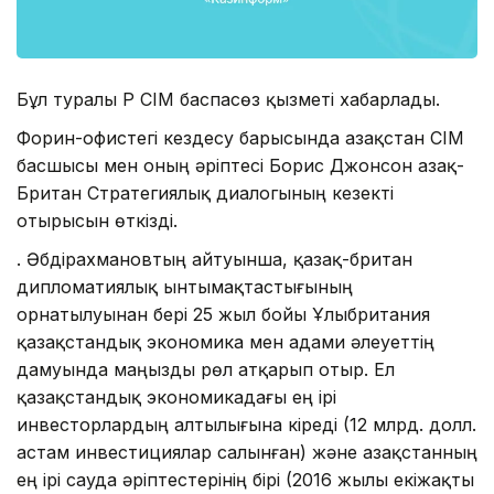
Бұл туралы ҚР СІМ баспасөз қызметі хабарлады.
Форин-офистегі кездесу барысында Қазақстан СІМ
басшысы мен оның әріптесі Борис Джонсон Қазақ-
Британ Стратегиялық диалогының кезекті
отырысын өткізді.
Қ. Әбдірахмановтың айтуынша, қазақ-британ
дипломатиялық ынтымақтастығының
орнатылуынан бері 25 жыл бойы Ұлыбритания
қазақстандық экономика мен адами әлеуеттің
дамуында маңызды рөл атқарып отыр. Ел
қазақстандық экономикадағы ең ірі
инвесторлардың алтылығына кіреді (12 млрд. долл.
астам инвестициялар салынған) және Қазақстанның
ең ірі сауда әріптестерінің бірі (2016 жылы екіжақты