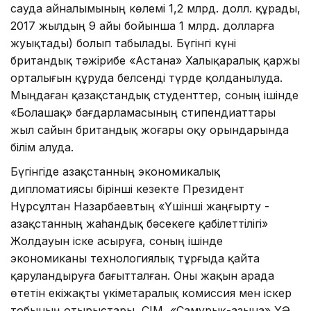
сауда айналымының көлемі 1,2 млрд. долл. құрады,
2017 жылдың 9 айы бойынша 1 млрд. долларға
жуықтады) болып табылады. Бүгінгі күні
британдық тәжірибе «Астана» Халықаралық қаржы
орталығын құруда белсенді түрде қолданылуда.
Мыңдаған қазақстандық студенттер, соның ішінде
«Болашақ» бағдарламасының стипендиаттары
жыл сайын британдық жоғары оқу орындарында
білім алуда.
Бүгінгіде Қазақстанның экономикалық
дипломатиясы бірінші кезекте Президент
Нұрсұлтан Назарбаевтың «Үшінші жаңғырту -
Қазақстанның жаһандық бәсекеге қабілеттілігі»
Жолдауын іске асыруға, соның ішінде
экономиканы технологиялық тұрғыда қайта
қаруландыруға бағытталған. Оны жақын арада
өтетін екіжақты үкіметаралық комиссия мен іскер
тобының отырыстары, СІМ, «Самұрық-Қазына» ҰӘҚ,