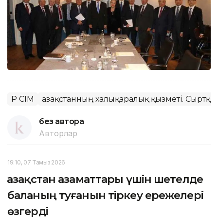
ҚР СІМ
Қазақстанның халықаралық қызметі. Сыртқы
без автора
Авторлар
19:10, 07 Тамыз 2026
Қазақстан азаматтары үшін шетелде
баланың туғанын тіркеу ережелері
өзгерді