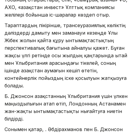
АХҚО, «Қазақстан инвест» Ұлттық компаниясы
желілері бойынша іс-шаралар көздеп отыр.
Тараптардың пікірінше, трансеуразиялық көліктің
дәліздерді дамыту мен заманауи кезеңде Ұлы
Жібек жолын қайта құру ынтымақтастықтың
перспективалық бағытына айналуы қажет. Бұған
жақсы үлгі ретінде осы жылдың қаңтарында Қытай
мен Ұлыбритания арасындағы тікелей, соның
ішінде Қазақстан аумағын кешіп өтетін,
контейнерлік пойыздың іске қосылуын жатқызуға
болады.
Б. Джонсон Қазақстанның Ұлыбритания үшін үлкен
маңыздылығын атап өтіп, Лондонның Астанамен
жан-жақты ынтымақтастықты нығайтуға ниетін
білдірді.
Сонымен қатар, Қ. Әбдірахманов пен Б. Джонсон