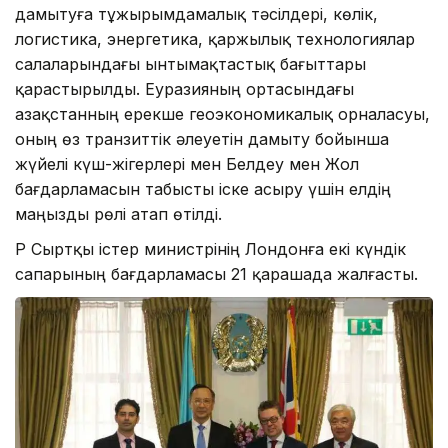
дамытуға тұжырымдамалық тәсілдері, көлік,
логистика, энергетика, қаржылық технологиялар
салаларындағы ынтымақтастық бағыттары
қарастырылды. Еуразияның ортасындағы
Қазақстанның ерекше геоэкономикалық орналасуы,
оның өз транзиттік әлеуетін дамыту бойынша
жүйелі күш-жігерлері мен Белдеу мен Жол
бағдарламасын табысты іске асыру үшін елдің
маңызды рөлі атап өтілді.
ҚР Сыртқы істер министрінің Лондонға екі күндік
сапарының бағдарламасы 21 қарашада жалғасты.