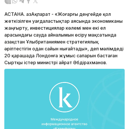
АСТАНА. ҚазАқпарат - «Жоғарғы деңгейде қол
жеткізілген уағдаластықтар аясында экономиканы
жаңғырту, инвестициялар көлемі мен екі ел
арасындағы сауда айналымын өсіру мақсатында
Қазақстан Ұлыбританиямен стратегиялық
әріптестігін одан сайын нығайтады», деп мәлімдеді
20 қарашада Лондонға жұмыс сапарын бастаған
Сыртқы істер министрі Қайрат Әбдірахманов.