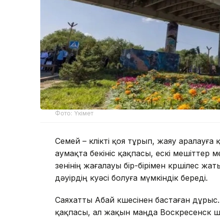
Фото: Үкімет
Семей – көлікті қоя тұрып, жаяу аралауғ
аумақта бекініс қақпасы, ескі мешіттер м
өзенінің жағалауы бір-бірімен көршілес ж
дәуірдің куәсі болуға мүмкіндік береді.
Саяхатты Абай көшесінен бастаған дұрыс. 
қақпасы, ал жақын маңда Воскресенск ші