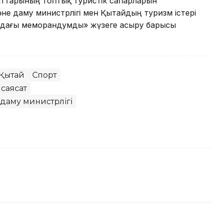
аттарының топтық туристік сапарларын
әне даму министрлігі мен Қытайдың туризм істері
ындағы меморандумды» жүзеге асыру барысы
Қытай
Спорт
 саясат
даму министрлігі