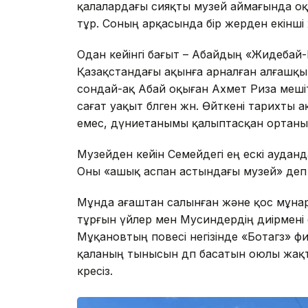
қалалардағы сияқты музей аймағында оқшау
тұр. Соның арқасында бір жерден екінші же
Одан кейінгі бағыт – Абайдың «Жидебай-Б
Қазақстандағы ақынға арналған алғашқы
сондай-ақ Абай оқыған Ахмет Риза мешіт-
сағат уақыт бөлген жөн. Өйткені тарихт
емес, дүниетанымы қалыптасқан ортаны 
Музейден кейін Семейдегі ең ескі аудан
Оны «ашық аспан астындағы музей» деп 
Мұнда ағаштан салынған және қос мұнарал
тұрғын үйлер мен Мусиндердің диірмені 
Мұқановтың повесі негізінде «Ботагөз» фи
қаланың тынысын дөп басатын оюлы жақт
көресіз.