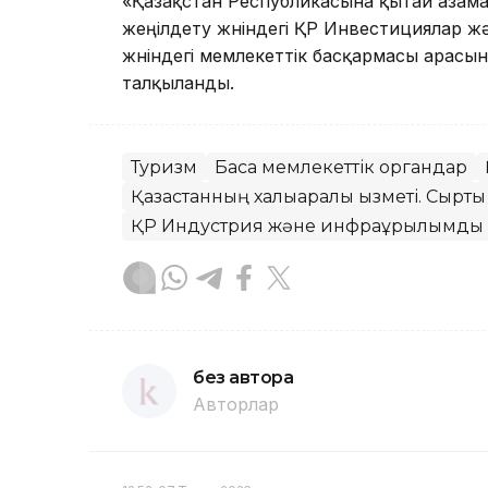
«Қазақстан Республикасына қытай азам
жеңілдету жөніндегі ҚР Инвестициялар ж
жөніндегі мемлекеттік басқармасы арас
талқыланды.
Туризм
Басқа мемлекеттік органдар
Қазақстанның халықаралық қызметі. Сыртқы
ҚР Индустрия және инфрақұрылымдық 
без автора
Авторлар