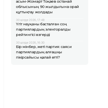
Қасым-Жомарт Тоқаев Қостанай
облысының 90 жылдығына орай
құттықтау жолдады
30 шілде 2026, 17:48
Үгіт науқаны басталған соң
партиялардың электоралды
рейтингісі өзгерді
30 шілде 2026, 16:30
Бір мінбер, жеті партия: саяси
партиялардың алғашқы
пікірсайысы қалай өтті?