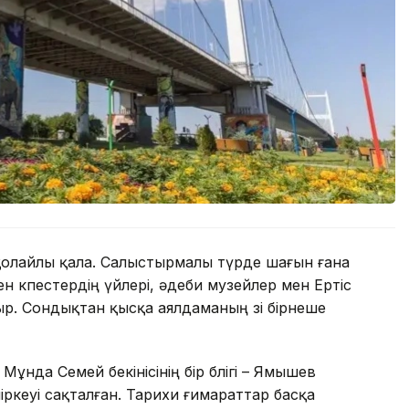
а қолайлы қала. Салыстырмалы түрде шағын ғана
ен көпестердің үйлері, әдеби музейлер мен Ертіс
атыр. Сондықтан қысқа аялдаманың өзі бірнеше
Мұнда Семей бекінісінің бір бөлігі – Ямышев
ркеуі сақталған. Тарихи ғимараттар басқа