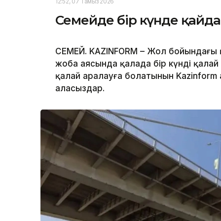
12:52, 07 Тамыз 2026
Семейде бір күнде қайда
СЕМЕЙ. KAZINFORM – Жол бойындағы қ
жоба аясында қалада бір күнді қалай
қалай аралауға болатынын Kazinform а
аласыздар.