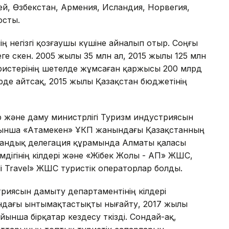
сей, Өзбекстан, Армения, Исландия, Норвегия,
осты.
ің негізгі қозғаушы күшіне айналып отыр. Соңғы
ге өскен. 2005 жылы 35 млн ал, 2015 жылы 125 млн
уристерінің шетелде жұмсаған қаржысы 200 млрд
рде айтсақ, 2015 жылы Қазақстан бюджетінің
 және даму министрлігі Туризм индустриясын
йынша «Атамекен» ҰКП жанындағы Қазақстанның
стандық делегация құрамында Алматы қаласы
мдігінің өкілдері және «Жібек Жолы - АП» ЖШС,
 Travel» ЖШС туристік операторлар болды.
иясын дамыту департаментінің өкілдері
ындағы ынтымақтастықты нығайту, 2017 жылы
йынша бірқатар кездесу өткізді. Сондай-ақ,