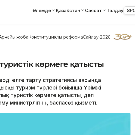
Әлемде
Қазақстан
Саясат
Талдау
SP
Арнайы жоба
Конституциялық реформа
Сайлау-2026
 туристік көрмеге қатысты
терді елге тарту стратегиясы аясында
қысқы туризм түрлері бойынша Үрімжі
ық туристік көрмеге қатысты, деп
му министрлігінің баспасөз қызметі.