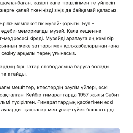
ланбаған, қазіргі қала тіршілігімен өте үйлесіп
рге қалай өткеніңізді өзіңіз де байқамай қаласыз.
өрілі» мемлекеттік музей-қорығы. Бұл –
 әдеби-мемориалды музей. Қала кешеніне
медресесі кіреді. Музейді аралауға ең кемі бір
ы ақынның жеке заттары мен қолжазбаларынан ғана
сезіну арқылы терең ұғынасыз.
дардың бірі Татар слободасына баруға болады.
те атайды.
ы мешіттер, көпестердің зәулім үйлері, ескі
сақталған. Кейбір ғимараттарда 1957 жылы Сәбит
льмі түсірілген. Ғимараттардың қасбетінен ескі
ауларды, қақпалар мен ұсақ-түйек бөлшектерді