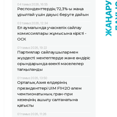
04 тамыз 2026, 16:55
Респонденттердің 72,3%-ы жаңа
Құрылтай үшін дауыс беруге дайын
03 тамыз 2026, 12:34
Ел аумағында учаскелік сайлау
комиссиялары жұмысына кірісті -
ОСК
01 тамыз 2026, 19:22
Партиялар сайлаушылармен
жүздесті: мектептерде және өндіріс
орындарында өзекті мәселелер
талқыланды
01 тамыз 2026, 13:50
Орталық Азия елдерінің
президенттері UIM F1H2O әлем
чемпионатының гран-при
кезеңінің ашылу салтанатына
қатысты
01 тамыз 2026, 11:26