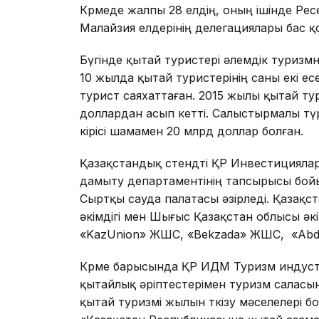
Көрмеде жалпы 28 елдің, оның ішінде Ре
Малайзия елдерінің делегациялары бас қ
Бүгінде қытай туристері әлемдік туризмн
10 жылда қытай туристерінің саны екі есе
турист саяхаттаған. 2015 жылы қытай т
доллардан асып кетті. Салыстырмалы тү
кірісі шамамен 20 млрд доллар болған.
Қазақстандық стендті ҚР Инвестициялар
дамыту департаментінің тапсырысы бо
Сыртқы сауда палатасы әзірледі. Қазақ
әкімдігі мен Шығыс Қазақстан облысы әкі
«KazUnion» ЖШС, «Bekzada» ЖШС, «Abdi
Көрме барысында ҚР ИДМ Туризм индустр
қытайлық әріптестерімен туризм салас
қытай туризмі жылын өткізу мәселелері бо