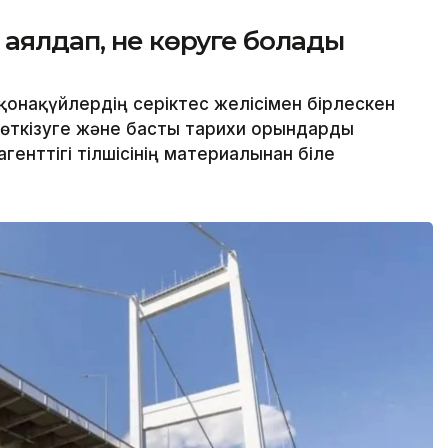
 аялдап, не көруге болады
онақүйлердің серіктес желісімен бірлескен
 өткізуге және басты тарихи орындарды
генттігі тілшісінің материалынан біле