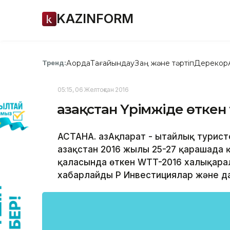
KAZINFORM
Ақорда
Тағайындау
Заң және тәртіп
Дерекқор
Тренд:
05:15, 06 Желтоқсан 2016
Қазақстан Үрімжіде өткен
АСТАНА. ҚазАқпарат - Қытайлық турис
Қазақстан 2016 жылы 25-27 қарашада 
қаласында өткен WTT-2016 халықарал
хабарлайды ҚР Инвестициялар және да