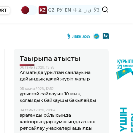
KZ
QZ
РУ
EN
中文
ق ز
ЎЗ
ORT
Тақырыпқа қатысты
06 тамыз 2026, 13:28
Алматыда Құрылтай сайлауына
дайындық қалай жүріп жатыр
05 тамыз 2026, 12:52
Құрылтай сайлауын 10 мың
қоғамдық байқаушы бақылайды
04 тамыз 2026, 20:04
Қарағанды облысында
кәсіпорындар аумағында алғаш
рет сайлау учаскелері ашылды