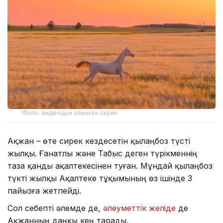
Фото: видеодан алынған скрин
Ақжан – өте сирек кездесетін қылаңбоз түсті
жылқы. Ғанатлы және Табыс деген түрікменнің
таза қанды ақалтекесінен туған. Мұндай қылаңбоз
түкті жылқы Ақалтеке тұқымының өз ішінде 3
пайызға жетпейді.
Сол себепті әлемде де,
әлеуметтік желіде
де
Ақжанның даңқы кең тарады.