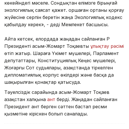
көкейіндегі мәселе. Сондықтан елімізге бірыңғай
экологиялық саясат қажет. Қоршаған ортаны қорғау
жүйесіне серпін беретін жаңа Экологиялық кодекс
қабылдау керек», - деді Мемлекет басшысы.
Айта кетсек, елордада жаңадан сайланған ҚР
Президенті Қасым-Жомарт Тоқаевты
ұлықтау рәсімі
өтіп жатыр. Шараға Үкімет мүшелері, Парламент
депутаттары, Конституциялық Кеңес мүшелерi,
Жоғарғы Сот судьялары, Қазақстанда тіркелген
дипломатиялық корпус өкілдері және басқа да
шақырылған қонақтар қатысуда.
Тәуелсіздік сарайында Қасым-Жомарт Тоқаев
Қазақстан халқына
ант
берді. Жаңадан сайланған
Президент ант берген сәттен бастап ресми
қызметiне кiрiскен болып саналады.