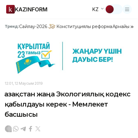
KAZINFORM
KZ
Сайлау-2026
Конституциялық реформа
Арнайы жо
Тренд:
12:01, 12 Маусым 2019
Қазақстан жаңа Экологиялық кодекс
қабылдауы керек - Мемлекет
басшысы