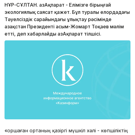
НҰР-СҰЛТАН. ҚазАқпарат - Елімізге бірыңғай
экологиялық саясат қажет. Бұл туралы елордадағы
Тәуелсіздік сарайындағы ұлықтау рәсімінде
Қазақстан Президенті Қасым-Жомарт Тоқаев мәлім
етті, деп хабарлайды ҚазАқпарат тілшісі.
«Қоршаған ортаның қазіргі мүшкіл хәлі - көпшіліктің