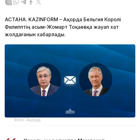
АСТАНА. KAZINFORM – Ақорда Бельгия Королі
Филипптің Қасым-Жомарт Тоқаевқа жауап хат
жолдағанын хабарлады.
Фото: Ақорда