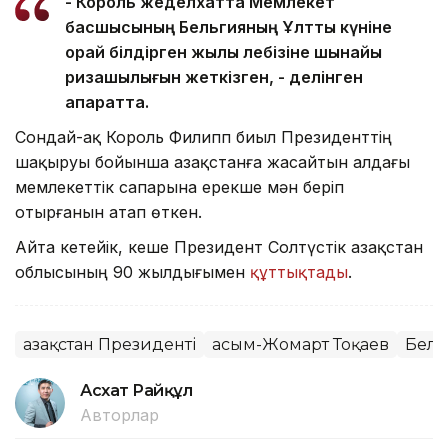
- Король жеделхатта Мемлекет
басшысының Бельгияның Ұлттық күніне
орай білдірген жылы лебізіне шынайы
ризашылығын жеткізген, - делінген
ақпаратта.
Сондай-ақ Король Филипп биыл Президенттің
шақыруы бойынша Қазақстанға жасайтын алдағы
мемлекеттік сапарына ерекше мән беріп
отырғанын атап өткен.
Айта кетейік, кеше Президент Солтүстік Қазақстан
облысының 90 жылдығымен
құттықтады
.
Қазақстан Президенті
Қасым-Жомарт Тоқаев
Бель
Асхат Райқұл
Авторлар