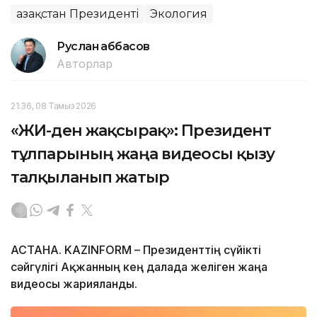
Қазақстан Президенті
Экология
Руслан Ғаббасов
Авторлар
21:36, 08 Тамыз 2026
«ЖИ-ден жақсырақ»: Президент
тұлпарының жаңа видеосы қызу
талқыланып жатыр
АСТАНА. KAZINFORM – Президенттің сүйікті
сәйгүлігі Ақжанның кең далада желіген жаңа
видеосы жарияланды.