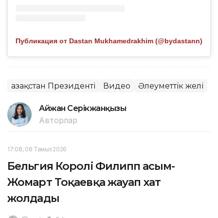
Публикация от Dastan Mukhamedrakhim (@bydastann)
Қазақстан Президенті
Видео
Әлеуметтік желі
Айжан Серікжанқызы
Авторлар
17:08, 08 Тамыз 2026
Бельгия Королі Филипп Қасым-
Жомарт Тоқаевқа жауап хат
жолдады