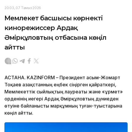
20:03, 07 Тамыз 2026
Мемлекет басшысы көрнекті
кинорежиссер Ардақ
Әмірқұловтың отбасына көңіл
айтты
АСТАНА. KAZINFORM – Президент Қасым-Жомарт
Тоқаев Қазақстанның еңбек сіңірген қайраткері,
Мемлекеттік сыйлықтың лауреаты және «Құрмет»
орденінің иегері Ардақ Әмірқұловтың дүниеден
өтуіне байланысты марқұмның туған-туыстарына
көңіл айтты.