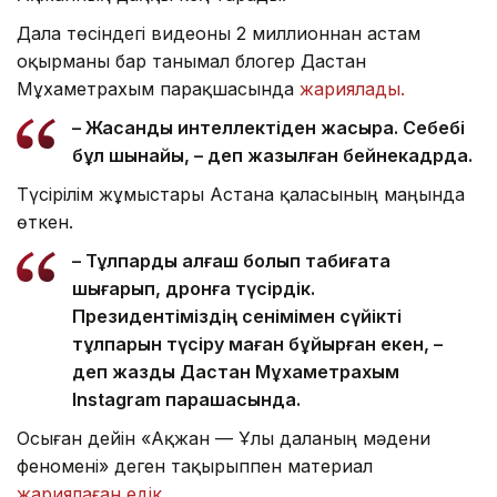
Дала төсіндегі видеоны 2 миллионнан астам
оқырманы бар танымал блогер Дастан
Мұхаметрахым парақшасында
жариялады.
– Жасанды интеллектіден жақсырақ. Себебі
бұл шынайы, – деп жазылған бейнекадрда.
Түсірілім жұмыстары Астана қаласының маңында
өткен.
– Тұлпарды алғаш болып табиғатқа
шығарып, дронға түсірдік.
Президентіміздің сенімімен сүйікті
тұлпарын түсіру маған бұйырған екен, –
деп жазды Дастан Мұхаметрахым
Instagram парақшасында.
Осыған дейін «Ақжан — Ұлы даланың мәдени
феномені» деген тақырыппен материал
жариялаған едік.