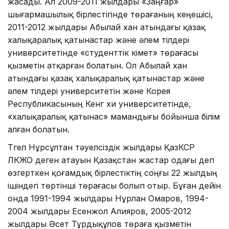
жасады. Ал 2009-2011 жылдары «Заңғар»
шығармашылық бірлестігінде төрағаның кеңешісі,
2011-2012 жылдары Абылай хан атындағы қазақ
халықаралық қатынастар және әлем тілдері
университетінде «студенттік үкімет» төрағасы
қызметін атқарған болатын. Ол Абылай хан
атындағы қазақ халықаралық қатынастар және
әлем тілдері университетін және Корея
Республикасының Кенг хи университетінде,
«халықаралық қатынас» мамандығы бойынша білім
алған болатын.
Түгел Нұрсұлтан тәуелсіздік жылдары ҚазКСР
ЛКЖО деген атауын Қазақстан жастар одағы деп
өзгерткен қоғамдық бірлестіктің соңғы 22 жылдың
ішіндегі төртінші төрағасы болып отыр. Бұған дейін
онда 1991-1994 жылдары Нұрлан Омаров, 1994-
2004 жылдары Есенжол Алияров, 2005-2012
жылдары Әсет Тұрдықұлов төраға қызметін