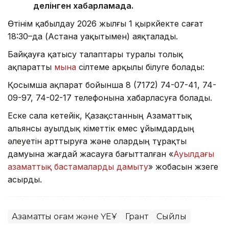
делінген хабарламада.
Өтінім қабылдау 2026 жылғы 1 қыркүйекте сағат
18:30–да (Астана уақытымен) аяқталады.
Байқауға қатысу талаптары туралы толық
ақпаратты
мына
сілтеме арқылы білуге болады:
Қосымша ақпарат бойынша 8 (7172) 74-07-41, 74-
09-97, 74-02-17 телефонына хабарласуға болады.
Еске сала кетейік, Қазақстанның Азаматтық
альянсы ауылдық үкіметтік емес ұйымдардың
әлеуетін арттыруға және олардың тұрақты
дамуына жағдай жасауға бағытталған «
Ауылдағы
азаматтық бастамаларды дамыту
» жобасын жүзеге
асырды.
Азаматтық қоғам және ҮЕҰ
Грант
Сыйлық