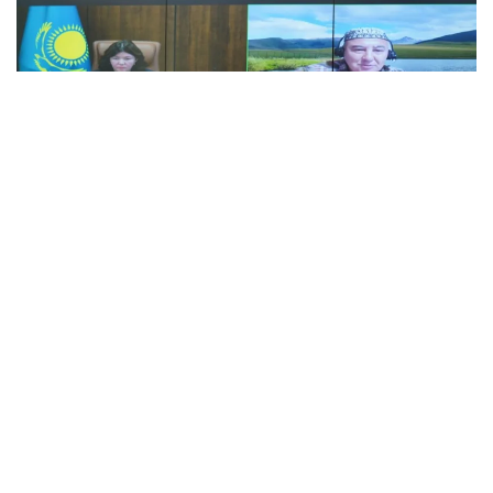
Фото: ҚР Оқу-ағарту министрлігі
Кездесуге инклюзия және балалардың құқықтарын
қорғау саласында жұмыс істейтін 170-тен астам
үкіметтік емес ұйымдардың өкілдері қатысты.
Министр Жұлдыз Сүлейменова азаматтық
қоғаммен өзара ынтымақтастық орнату үшін ашық
диалог жүргізуге дайын екенін білдіріп, балаларды