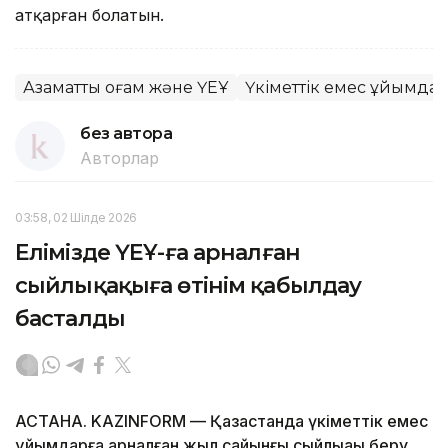
атқарған болатын.
Азаматтық қоғам және ҮЕҰ
Үкіметтік емес ұйымда
без автора
Авторлар
03:58, 02 Шілде 2026
Елімізде ҮЕҰ-ға арналған
сыйлықақыға өтінім қабылдау
басталды
АСТАНА. KAZINFORM — Қазақстанда үкіметтік емес
ұйымдарға арналған жыл сайынғы сыйлықақы беру