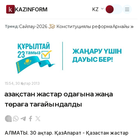
KAZINFORM
KZ
Сайлау-2026
Конституциялық реформа
Арнайы жо
Тренд:
15:54, 30 Қаңтар 2013
Қазақстан жастар одағына жаңа
төраға тағайындалды
АЛМАТЫ. 30 қаңтар. ҚазАқпарат - Қазақстан жастар