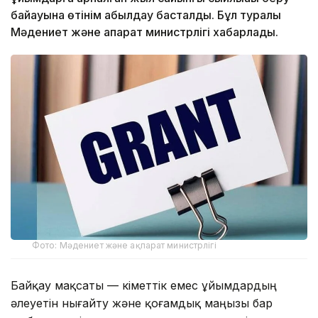
байқауына өтінім қабылдау басталды. Бұл туралы
Мәдениет және ақпарат министрлігі хабарлады.
Фото: Мәдениет және ақпарат министрлігі
Байқау мақсаты — үкіметтік емес ұйымдардың
әлеуетін нығайту және қоғамдық маңызы бар