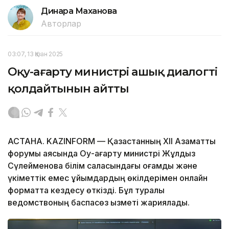
Динара Маханова
Авторлар
03:07, 13 Қазан 2025
Оқу-ағарту министрі ашық диалогті
қолдайтынын айтты
АСТАНА. KAZINFORM — Қазақстанның XII Азаматтық
форумы аясында Оқу-ағарту министрі Жұлдыз
Сүлейменова білім саласындағы қоғамдық және
үкіметтік емес ұйымдардың өкілдерімен онлайн
форматта кездесу өткізді. Бұл туралы
ведомствоның баспасөз қызметі жариялады.