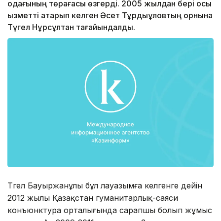
одағының төрағасы өзгерді. 2005 жылдан бері осы
қызметті атқарып келген Әсет Тұрдықұловтың орнына
Түгел Нұрсұлтан тағайындалды.
Түгел Бауыржанұлы бұл лауазымға келгенге дейін
2012 жылы Қазақстан гуманитарлық-саяси
конъюнктура орталығында сарапшы болып жұмыс