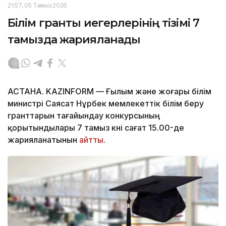
21:57, 05 Тамыз 2026
Білім гранты иегерлерінің тізімі 7
тамызда жарияланады
АСТАНА. KAZINFORM — Ғылым және жоғары білім
министрі Саясат Нұрбек мемлекеттік білім беру
гранттарын тағайындау конкурсының
қорытындылары 7 тамыз күні сағат 15.00-де
жарияланатынын
айтты
.