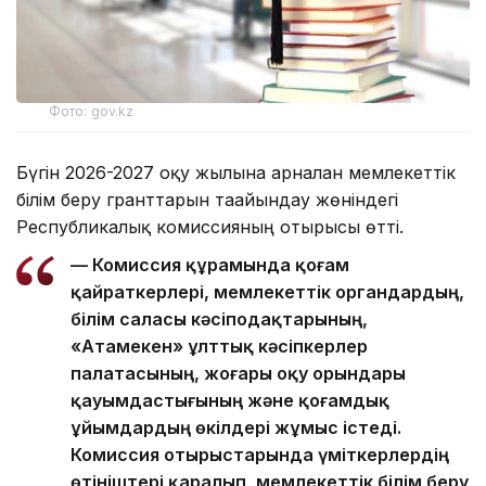
Фото: gov.kz
Бүгін 2026-2027 оқу жылына арналған мемлекеттік
білім беру гранттарын тағайындау жөніндегі
Республикалық комиссияның отырысы өтті.
— Комиссия құрамында қоғам
қайраткерлері, мемлекеттік органдардың,
білім саласы кәсіподақтарының,
«Атамекен» ұлттық кәсіпкерлер
палатасының, жоғары оқу орындары
қауымдастығының және қоғамдық
ұйымдардың өкілдері жұмыс істеді.
Комиссия отырыстарында үміткерлердің
өтініштері қаралып, мемлекеттік білім беру