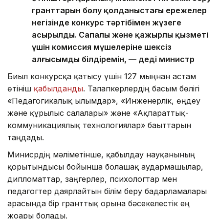
гранттарын бөлу қолданыстағы ережелер
негізінде конкурс тәртібімен жүзеге
асырылды. Сапалы және қажырлы қызметі
үшін комиссия мүшелеріне шексіз
алғысымды білдіремін, — деді министр
Биыл конкурсқа қатысу үшін 127 мыңнан астам
өтініш
қабылданды
. Талапкерлердің басым бөлігі
«Педагогикалық ғылымдар», «Инженерлік, өңдеу
және құрылыс салалары» және «Ақпараттық-
коммуникациялық технологиялар» бағыттарын
таңдады.
Минисрдің мәліметінше, қабылдау науқанының
қорытындысы бойынша болашақ аудармашылар,
дипломаттар, заңгерлер, психологтар мен
педагогтер даярлайтын білім беру бағдарламалары
арасында бір гранттық орынға бәсекелестік ең
жоғары болады.