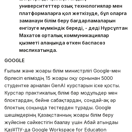
университеттер озық технологиялар мен
платформаларға қол жеткізуде, бұл оларға
заманауи білім беру бағдарламаларын
енгізуге мүмкіндік береді, - деді Нұрсұлтан
Махатов орталық коммуникациялар
қызметі алаңында өткен баспасөз
мәслихатында.
GOOGLE
Ғылым және жоғары білім министрлігі Google-мен
бірлесіп еліміздің 15 жоғары оқу орнынан 5000
студентке арналған GenAI курстарын іске қосты.
Курстар практикалық білімі бар модульдер мен
блоктардан, бейне сабақтардан, сондай-ақ әр
блоктың соңында тестерден тұрады. Google
шешімдерінің Қазақстанның жоғары білім беру
жүйесіне сәйкестігін бағалау үшін Абай атындағы
ҚазҰПУ-да Google Workspace for Education