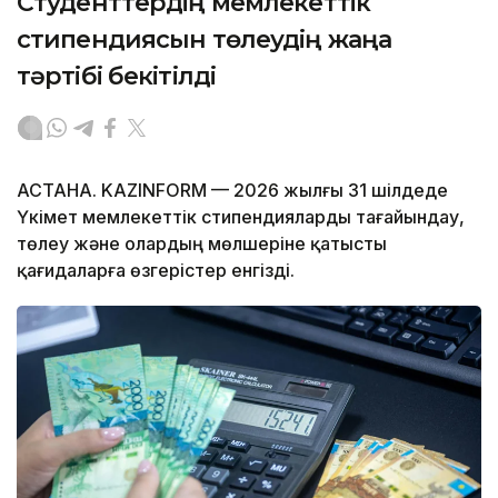
Студенттердің мемлекеттік
стипендиясын төлеудің жаңа
тәртібі бекітілді
АСТАНА. KAZINFORM — 2026 жылғы 31 шілдеде
Үкімет мемлекеттік стипендияларды тағайындау,
төлеу және олардың мөлшеріне қатысты
қағидаларға өзгерістер енгізді.