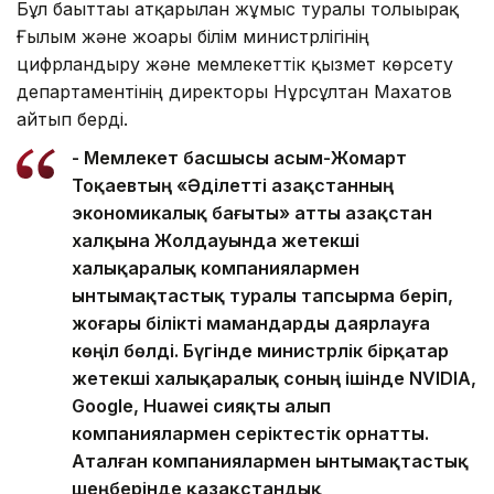
Бұл бағыттағы атқарылған жұмыс туралы толығырақ
Ғылым және жоғары білім министрлігінің
цифрландыру және мемлекеттік қызмет көрсету
департаментінің директоры Нұрсұлтан Махатов
айтып берді.
- Мемлекет басшысы Қасым-Жомарт
Тоқаевтың «Әділетті Қазақстанның
экономикалық бағыты» атты Қазақстан
халқына Жолдауында жетекші
халықаралық компаниялармен
ынтымақтастық туралы тапсырма беріп,
жоғары білікті мамандарды даярлауға
көңіл бөлді. Бүгінде министрлік бірқатар
жетекші халықаралық соның ішінде NVIDIA,
Google, Huawei сияқты алып
компаниялармен серіктестік орнатты.
Аталған компаниялармен ынтымақтастық
шеңберінде қазақстандық