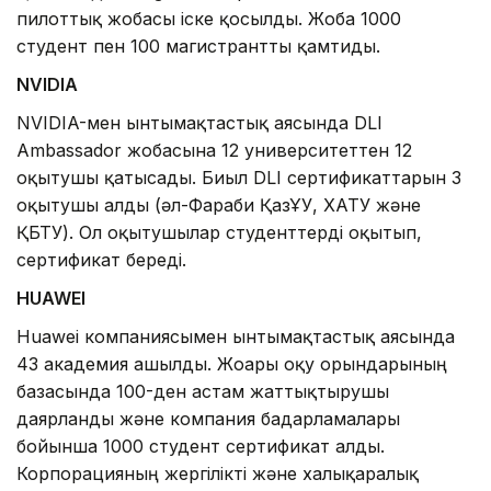
пилоттық жобасы іске қосылды. Жоба 1000
студент пен 100 магистрантты қамтиды.
NVIDIA
NVIDIA-мен ынтымақтастық аясында DLI
Ambassador жобасына 12 университеттен 12
оқытушы қатысады. Биыл DLI сертификаттарын 3
оқытушы алды (әл-Фараби ҚазҰУ, ХАТУ және
ҚБТУ). Ол оқытушылар студенттерді оқытып,
сертификат береді.
HUAWEI
Huawei компаниясымен ынтымақтастық аясында
43 академия ашылды. Жоғары оқу орындарының
базасында 100-ден астам жаттықтырушы
даярланды және компания бағдарламалары
бойынша 1000 студент сертификат алды.
Корпорацияның жергілікті және халықаралық