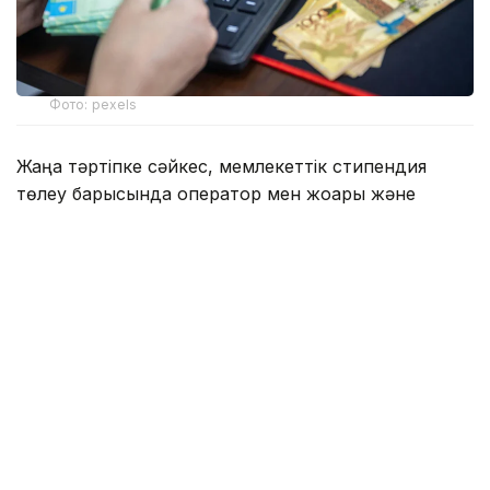
Фото: pexels
Жаңа тәртіпке сәйкес, мемлекеттік стипендия
төлеу барысында оператор мен жоғары және
жоғары оқу орнынан кейінгі білім беру ұйымдары
«Жоғары білімнің бірыңғай платформасы» цифрлық
жүйесі арқылы жұмыс істейді.
Жоғары оқу орындары операторға білім алушылар
туралы мәліметтерді, аралық аттестаттау
(емтихан сессиясы) нәтижелерін, стипендия
алушының санатын және екінші деңгейлі банктегі
немесе Ұлттық пошта операторы арқылы ашылған
ағымдағы шотының деректерін әр айдың 12-сінен
кешіктірмей жіберуі тиіс.