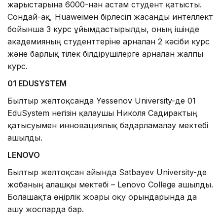
жарыстарына 6000-нан астам студент қатысты.
Сондай-ақ, Huaweiмен бірлесіп жасанды интеллект
бойынша 3 курс ұйымдастырылды, оның ішінде
академияның студенттеріне арналған 2 кәсіби курс
және барлық тілек білдірушілерге арналған жалпы
курс.
01 EDUSYSTEM
Былтыр желтоқсанда Yessenov University-де 01
EduSystem негізін қалаушы Николя Садирактың
қатысуымен инновациялық бағдарламалау мектебі
ашылды.
LENOVO
Былтыр желтоқсан айында Satbayev University-де
жобаның алғашқы мектебі – Lenovo College ашылды.
Болашақта өңірлік жоғары оқу орындарында да
ашу жоспарда бар.