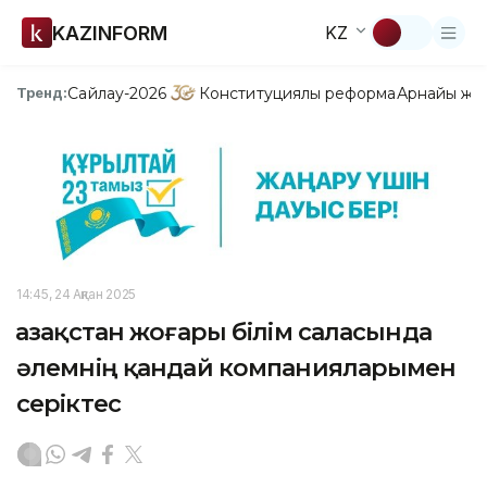
KAZINFORM
KZ
Сайлау-2026
Конституциялық реформа
Арнайы жо
Тренд:
14:45, 24 Ақпан 2025
Қазақстан жоғары білім саласында
әлемнің қандай компанияларымен
серіктес