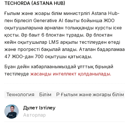
TECHORDA (ASTANA HUB)
Ғылым және жоғары білім министрлігі Astana Hub-
пен бірлесіп Generative AI бағыты бойынша ЖОО
оқытушыларына арналған толыққанды курсты іске
қосты. Әр бағыт 6 блоктан тұрады. Әр блоктан
кейін оқытушылар LMS арқылы тестілеуден өтеді
және прогресті бақылай алады. Аталған бағдарламаға
47 ЖОО-дан 700 оқытушы қатысады.
Бұған дейін хабарлағанымыздай ұлттық бірыңғай
тестілеуде
жасанды интеллект қолданылады.
Технология
Білім
ҚР Ғылым және жоғары білім м
Дәулет Ізтілеу
Авторлар