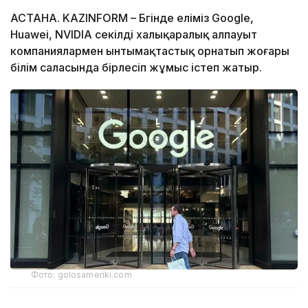
АСТАНА. KAZINFORM – Бүгінде еліміз Google,
Huawei, NVIDIA секілді халықаралық алпауыт
компаниялармен ынтымақтастық орнатып жоғары
білім саласында бірлесіп жұмыс істеп жатыр.
Фото: golosameriki.com