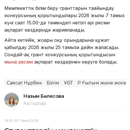
Мемлекеттік білім беру гранттарын тағайындау
конкурсының қорытындылары 2026 жылғы 7 тамыз
күні сағат 15.00-де төмендегі негізгі әрі ресми
ақпарат көздерінде жарияланады.
Айта кетейік, жоғары оқу орындарына құжат
қабылдау 2026 жылғы 25 тамызға дейін жалғасады.
Сондай-ақ грант конкурсының қорытындысын
мына ресми
ақпарат көздерінен көруге болады.
Саясат Нұрбек
Білім
ҰБТ
ҚР Ғылым және жоғары
Назым Бөлесова
Авторлар
19:16, 05 Тамыз 2026