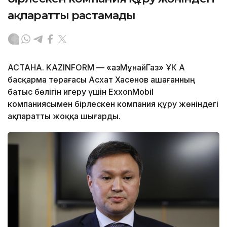
ақпаратты растамады
АСТАНА. KAZINFORM — «ҚазМұнайГаз» ҰК АҚ
басқарма төрағасы Асхат Хасенов Қашағанның
батыс бөлігін игеру үшін ExxonMobil
компаниясымен бірлескен компания құру жөніндегі
ақпаратты жоққа шығарды.