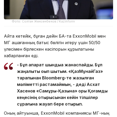
Фото: Солтан Жексенбеков / Kazinform
Айта кетейік, бұған дейін БАҚ-та ExxonMobil мен
ҚМГ Қашағанның батыс бөлігін игеру үшін 50/50
үлесімен бірлескен кәсіпорын құрылатыны
хабарланған еді.
- Бұл ақпарат шындыққа жанаспайды. Бұл
жаңалықты оқып шықтым. «ҚазМұнайГаз»
тарапынан Bloomberg-те жазылған
мәліметті растамаймын, - деді Асхат
Хасенов «Самұрық-Қазына» қоры Қоғамдық
кеңесінің отырысынан кейін тілшілер
сұрағына жауап бере отырып.
Оның айтуынша, ExxonMobil компаниясы ҚМГ-ның