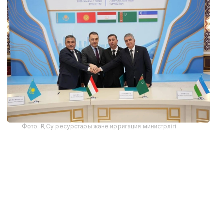
Фото: ҚР Су ресурстары және ирригация министрлігі
Іс-шараға ҚР Су ресурстары және ирригация
министрі Нұржан Нұржігітов, Тәжікстан
Республикасының Энергетика және су ресурстары
министрі Далер Джума, Түрікменстанның
Мемлекеттік су шаруашылығы комитетінің
төрағасы Дурды Генджиев, Өзбекстан