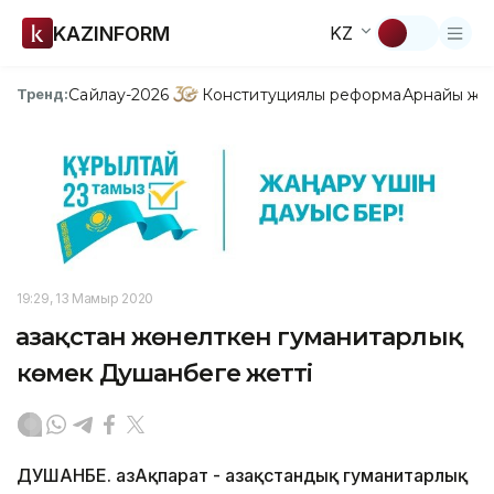
KAZINFORM
KZ
Сайлау-2026
Конституциялық реформа
Арнайы жо
Тренд:
19:29, 13 Мамыр 2020
Қазақстан жөнелткен гуманитарлық
көмек Душанбеге жетті
ДУШАНБЕ. ҚазАқпарат - Қазақстандық гуманитарлық