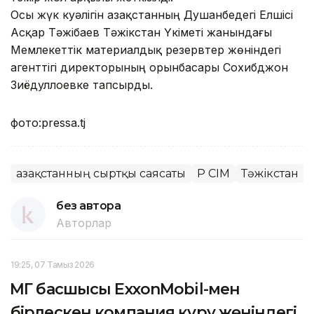
Осы жүк куәлігін Қазақстанның Душанбедегі Елшісі
Асқар Тәжібаев Тәжікстан Үкіметі жанындағы
Мемлекеттік материалдық резервтер жөніндегі
агенттігі директорының орынбасары Сохибджон
Зиёдуллоевке тапсырды.
фото:pressa.tj
Қазақстанның сыртқы саясаты
ҚР СІМ
Тәжікстан
без автора
Авторлар
19:25, 07 Тамыз 2026
ҚМГ басшысы ExxonMobil-мен
бірлескен компания құру жөніндегі