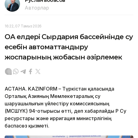
Руслан Ғаббасов
Авторлар
16:22, 07 Тамыз 2026
ОА елдері Сырдария бассейнінде су
есебін автоматтандыру
жоспарының жобасын әзірлемек
АСТАНА. KAZINFORM – Түркістан қаласында
Орталық Азияның Мемлекетаралық су
шаруашылығын үйлестіру комиссиясының
(МСШҮК) 94-отырысы өтті, деп хабарлайды ҚР Су
ресурстары және ирригация министрлігінің
баспасөз қызметі.