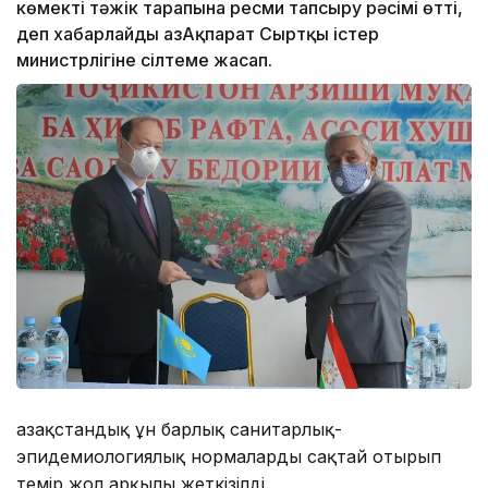
көмекті тәжік тарапына ресми тапсыру рәсімі өтті,
деп хабарлайды ҚазАқпарат Сыртқы істер
министрлігіне сілтеме жасап.
Қазақстандық ұн барлық санитарлық-
эпидемиологиялық нормаларды сақтай отырып
темір жол арқылы жеткізілді.