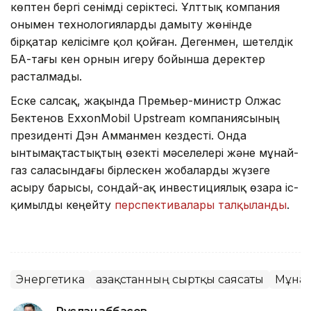
көптен бергі сенімді серіктесі. Ұлттық компания
онымен технологияларды дамыту жөнінде
бірқатар келісімге қол қойған. Дегенмен, шетелдік
БАҚ-тағы кен орнын игеру бойынша деректер
расталмады.
Еске салсақ, жақында Премьер-министр Олжас
Бектенов ExxonMobil Upstream компаниясының
президенті Дэн Амманмен кездесті. Онда
ынтымақтастықтың өзекті мәселелері және мұнай-
газ саласындағы бірлескен жобаларды жүзеге
асыру барысы, сондай-ақ инвестициялық өзара іс-
қимылды кеңейту
перспективалары талқыланды
.
Энергетика
Қазақстанның сыртқы саясаты
Мұна