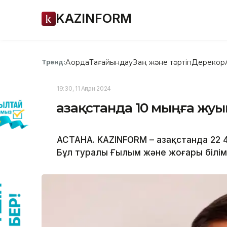
KAZINFORM
Ақорда
Тағайындау
Заң және тәртіп
Дерекқор
Тренд:
19:30, 11 Ақпан 2024
Қазақстанда 10 мыңға жуы
АСТАНА. KAZINFORM – Қазақстанда 22 
Бұл туралы Ғылым және жоғары білім