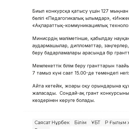
Биыл конкурсқа қатысу үшін 127 мыңнан
бөлігі «Педагогикалық ғылымдар», «Инже
«Ақпараттық-коммуникациялық технолог
Минисрдің мәліметінше, қабылдау нау
аудармашылар, дипломаттар, заңгерлер,
беру бағдарламалары арасында бір грантт
Мемлекеттік білім беру гранттарын тағ
7 тамыз күні сағат 15.00-де төмендегі не
Айта кетейік, жоғары оқу орындарына құ
жалғасады. Сондай-ақ грант конкурсы
көздерінен көруге болады.
Саясат Нұрбек
Білім
ҰБТ
ҚР Ғылым 