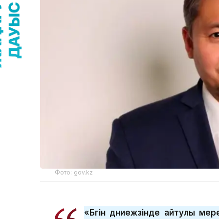
Фото: gov.kz
«Бүгін дүниежүзінде айтулы ме