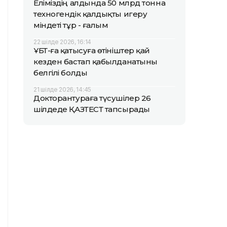
Еліміздің алдында 50 млрд тонна
техногендік қалдықты игеру
міндеті тұр - ғалым
22 шілде 2026, 16:14
ҰБТ-ға қатысуға өтініштер қай
кезден бастап қабылданатыны
белгілі болды
21 шілде 2026, 14:45
Докторантураға түсушілер 26
шілдеде ҚАЗТЕСТ тапсырады