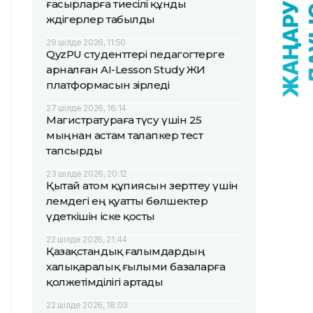
ғасырларға тиесілі құнды
жәдігерлер табылды
29 шілде 2026, 11:50
QyzPU студенттері педагогтерге
арналған AI-Lesson Study ЖИ
платформасын әзірледі
27 шілде 2026, 16:14
Магистратураға түсу үшін 25
мыңнан астам талапкер тест
тапсырды
23 шілде 2026, 20:12
Қытай атом құпиясын зерттеу үшін
әлемдегі ең қуатты бөлшектер
үдеткішін іске қосты
22 шілде 2026, 21:44
Қазақстандық ғалымдардың
халықаралық ғылыми базаларға
қолжетімділігі артады
22 шілде 2026, 18:03