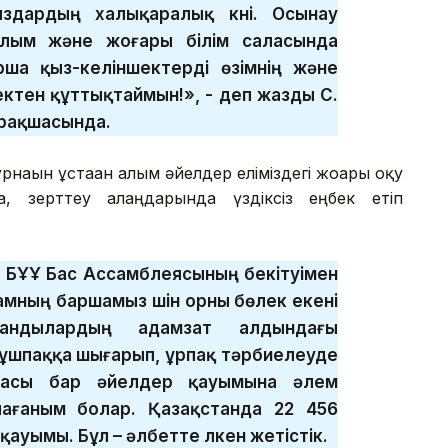
дардың халықаралық күні. Осынау
ылым және жоғары білім саласында
рша қыз-келіншектерді өзімнің және
ектен құттықтаймын!», - деп жазды С.
арақшасында.
ғын ұстаған ғалым әйелдер еліміздегі жоғары оқу
, зерттеу алаңдарында үздіксіз еңбек етіп
і БҰҰ Бас Ассамблеясының бекітуімен
мның баршамыз үшін орны бөлек екені
жандылардың адамзат алдындағы
 ұшпаққа шығарып, ұрпақ тәрбиелеуде
ңбасы бар әйелдер қауымына әлем
ағаным болар. Қазақстанда 22 456
қауымы. Бұл – әлбетте үлкен жетістік.