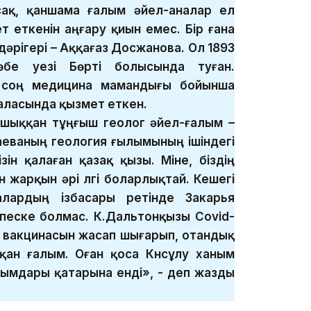
ақ, қаншама ғалым әйел-аналар ел
т еткенін аңғару қиын емес. Бір ғана
әрігері – Аққағаз Досжанова. Ол 1893
бе уезі Бөрті болысында туған.
н соң медицина мамандығы бойынша
аласында қызмет еткен.
шыққан тұңғыш геолог әйел-ғалым –
аеваның геология ғылымының ішіндегі
зін қалаған қазақ қызы. Міне, біздің
 жарқын әрі үлгі боларлықтай. Кешегі
алардың ізбасары ретінде Закарья
тпеске болмас. К.Дальтонқызы Covid-
c вакцинасын жасап шығарып, отандық
қан ғалым. Оған қоса Күнсұлу ханым
лымдары қатарына енді», - деп жазды