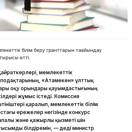
лекеттік білім беру гранттарын тағайындау
тырысы өтті.
айраткерлері, мемлекеттік
сіподақтарының, «Атамекен» ұлттық
ғары оқу орындары қауымдастығының
лдері жұмыс істеді. Комиссия
тініштері қаралып, мемлекеттік білім
стағы ережелер негізінде конкурс
апалы және қажырлы қызметі үшін
ғысымды білдіремін, — деді министр