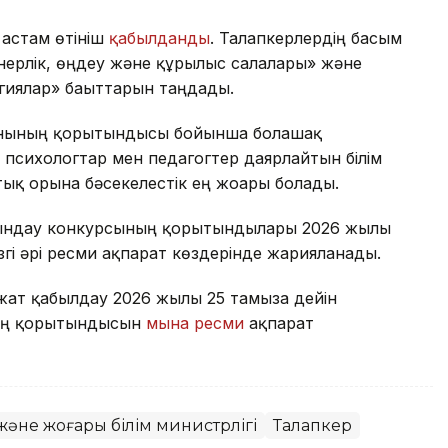
 астам өтініш
қабылданды
. Талапкерлердің басым
нерлік, өңдеу және құрылыс салалары» және
иялар» бағыттарын таңдады.
қанының қорытындысы бойынша болашақ
 психологтар мен педагогтер даярлайтын білім
ық орынға бәсекелестік ең жоғары болады.
айындау конкурсының қорытындылары 2026 жылғы
гізгі әрі ресми ақпарат көздерінде жарияланады.
жат қабылдау 2026 жылғы 25 тамызға дейін
ның қорытындысын
мына ресми
ақпарат
және жоғары білім министрлігі
Талапкер