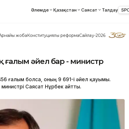
Әлемде
Қазақстан
Саясат
Талдау
SP
Арнайы жоба
Конституциялық реформа
Сайлау-2026
қ ғалым әйел бар - министр
456 ғалым болса, оның 9 691-і әйел қауымы.
 министрі Саясат Нұрбек айтты.