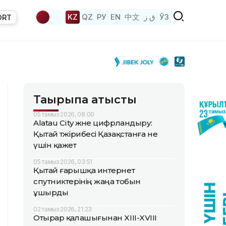
KZ
QZ
РУ
EN
中文
ق ز
ЎЗ
ORT
Тақырыпқа қатысты
05 тамыз 2026, 08:00
Alatau City және цифрландыру:
Қытай тәжірибесі Қазақстанға не
үшін қажет
05 тамыз 2026, 03:51
Қытай ғарышқа интернет
спутниктерінің жаңа тобын
ұшырды
02 тамыз 2026, 21:23
Отырар қалашығынан XIII-XVIII