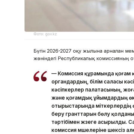
Фото: gov.kz
Бүгін 2026-2027 оқу жылына арналған мем
жөніндегі Республикалық комиссияның о
— Комиссия құрамында қоғам қ
органдардың, білім саласы кә
кәсіпкерлер палатасының, жо
және қоғамдық ұйымдардың өкі
отырыстарында үміткерлердің ө
беру гранттарын бөлу қолданы
тәртібімен жүзеге асырылды. С
комиссия мүшелеріне шексіз ал