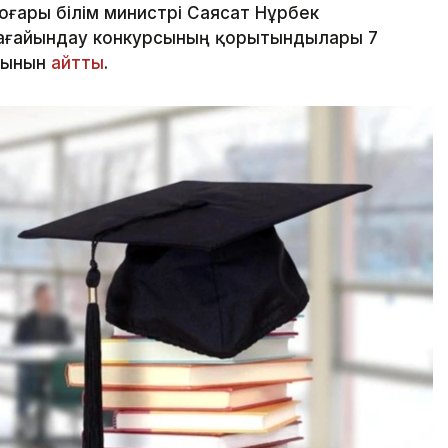
ғары білім министрі Саясат Нұрбек
 тағайындау конкурсының қорытындылары 7
атынын
айтты
.