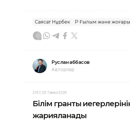
Саясат Нұрбек
ҚР Ғылым және жоғары 
Руслан Ғаббасов
Авторлар
21:57, 05 Тамыз 2026
Білім гранты иегерлерінің
жарияланады