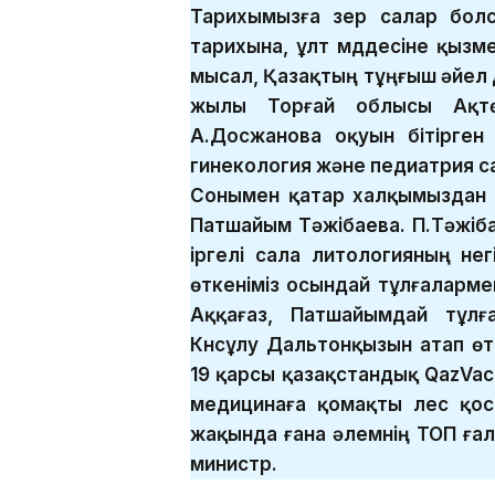
Тарихымызға зер салар болс
тарихына, ұлт мүддесіне қызме
мысал, Қазақтың тұңғыш әйел д
жылы Торғай облысы Ақтө
А.Досжанова оқуын бiтiрге
гинекология және педиатрия с
Сонымен қатар халқымыздан 
Патшайым Тәжібаева. П.Тәжіб
іргелі сала литологияның негі
өткеніміз осындай тұлғалармен
Аққағаз, Патшайымдай тұлғ
Күнсұлу Дальтонқызын атап ө
19 қарсы қазақстандық QazVa
медицинаға қомақты үлес қос
жақында ғана әлемнің ТОП ға
министр.