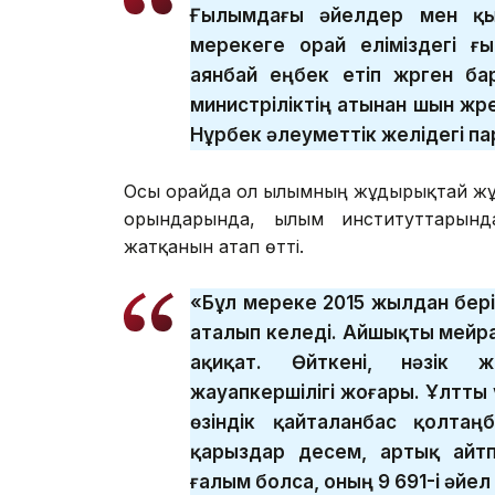
Ғылымдағы әйелдер мен қыз
мерекеге орай еліміздегі ғ
аянбай еңбек етіп жүрген ба
министріліктің атынан шын жүр
Нұрбек әлеуметтік желідегі п
Осы орайда ол ғылымның жұдырықтай жұрна
орындарында, ғылым институттарында
жатқанын атап өтті.
«Бұл мереке 2015 жылдан бер
аталып келеді. Айшықты мейра
ақиқат. Өйткені, нәзік 
жауапкершілігі жоғары. Ұлтты
өзіндік қайталанбас қолта
қарыздар десем, артық айтп
ғалым болса, оның 9 691-і әйел 