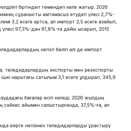
уелділігі біртіндеп төмендеп келе жатыр. 2026
імнің сұранысты қамтамасыз етудегі үлесі 2,7%-
лемі 3,2 есеге артса, ал импорт 2,5 есеге азайып,
үлесі 97,3%-дан 81,8%-ға дейін қысқарып, 2015
ледидарлардың негізгі бөлігі әлі де импорт
а, теледидарлардың экспорты мен реэкспорты
л ішкі нарықтағы сатылым 3,1 есеге құлдырап, 345,9
саудадағы бағалар өсіп келеді. 2026 жылдың
 сәйкес айымен салыстырғанда, 37,5%-ға, ал
нда әзірге негізінен теледидарларды құрастыру