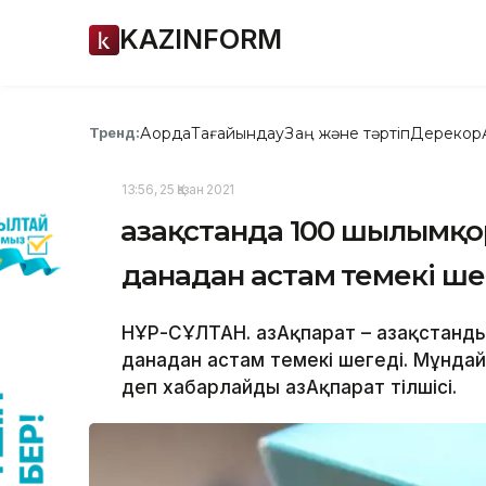
KAZINFORM
Ақорда
Тағайындау
Заң және тәртіп
Дерекқор
Тренд:
13:56, 25 Қазан 2021
Қазақстанда 100 шылымқо
данадан астам темекі ше
НҰР-СҰЛТАН. ҚазАқпарат – Қазақстанд
данадан астам темекі шегеді. Мұндай
деп хабарлайды ҚазАқпарат тілшісі.