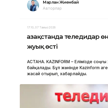
Марлан Жиембай
Авторлар
17:10, 07 Тамыз 2026
Қазақстанда теледидар ө
жуық өсті
АСТАНА. KAZINFORM – Елімізде соңғы 
байқалады. Бұл жөнінде Kazinform аге
жасай отырып, хабарлайды.