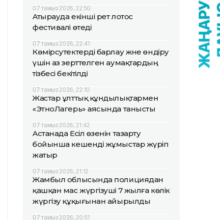
07 тамыз 2026, 22:50
Атырауда екінші рет лотос
фестивалі өтеді
07 тамыз 2026, 22:41
Көмірсутектерді барлау және өндіру
үшін аз зерттелген аумақтардың
тізбесі бекітілді
07 тамыз 2026, 22:10
Жастар ұлттық құндылықтармен
«ЭтноЛагерь» аясында танысты
07 тамыз 2026, 21:42
Астанада Есіл өзенін тазарту
бойынша кешенді жұмыстар жүріп
жатыр
07 тамыз 2026, 21:12
Жамбыл облысында полициядан
қашқан мас жүргізуші 7 жылға көлік
жүргізу құқығынан айырылды
07 тамыз 2026, 20:51