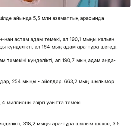
ілде айында 5,5 млн азаматтың арасында
лн-нан астам адам темекі, ал 190,1 мыңы кальян
ды күнделікті, ал 164 мың адам ара-тұра шегеді.
 темекіні күнделікті, ал 190,7 мың адам анда-
мдар, 254 мыңы - әйелдер. 663,2 мың шылымқор
4 миллионы қазіргі уақытта темекі
үнделікті, 318,2 мыңы ара-тұра шылым шексе, 3,5