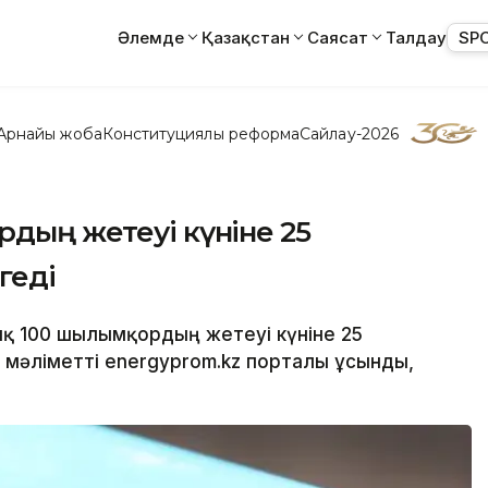
Әлемде
Қазақстан
Саясат
Талдау
SP
Арнайы жоба
Конституциялық реформа
Сайлау-2026
рдың жетеуі күніне 25
геді
ық 100 шылымқордың жетеуі күніне 25
 мәліметті energyprom.kz порталы ұсынды,