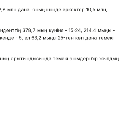
12,8 млн дана, оның ішінде еркектер 10,5 млн,
денттің 378,7 мың күніне - 15-24, 214,4 мыңы -
ткенде - 5, ал 63,2 мыңы 25-тен көп дана темекі
ының қорытындысында темекі өнімдері бір жылдың