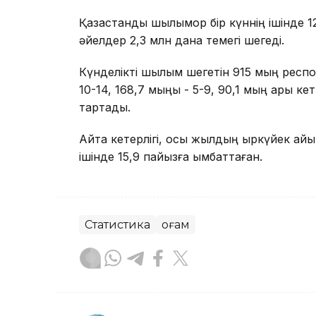
Қазақстандық шылымқор бір күннің ішінде 
әйелдер 2,3 млн дана темегі шегеді.
Күнделікті шылым шегетін 915 мың респон
10-14, 168,7 мыңы - 5-9, 90,1 мың ары ке
тартады.
Айта кетерлігі, осы жылдың қыркүйек ай
ішінде 15,9 пайызға қымбаттаған.
Статистика
Қоғам