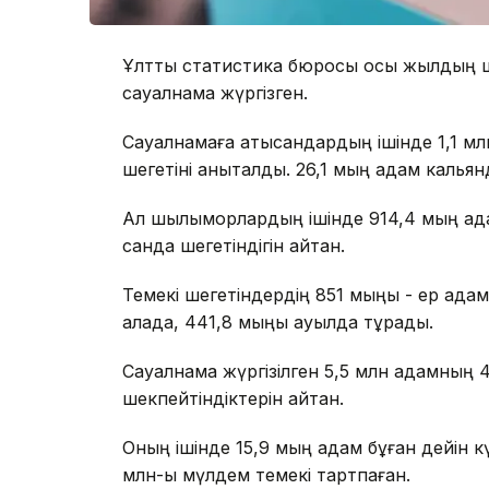
Ұлттық статистика бюросы осы жылдың ш
сауалнама жүргізген.
Сауалнамаға қатысқандардың ішінде 1,1 м
шегетіні анықталды. 26,1 мың адам кальян
Ал шылымқорлардың ішінде 914,4 мың адам
санда шегетіндігін айтқан.
Темекі шегетіндердің 851 мыңы - ер ада
қалада, 441,8 мыңы ауылда тұрады.
Сауалнама жүргізілген 5,5 млн адамның 4,
шекпейтіндіктерін айтқан.
Оның ішінде 15,9 мың адам бұған дейін к
млн-ы мүлдем темекі тартпаған.