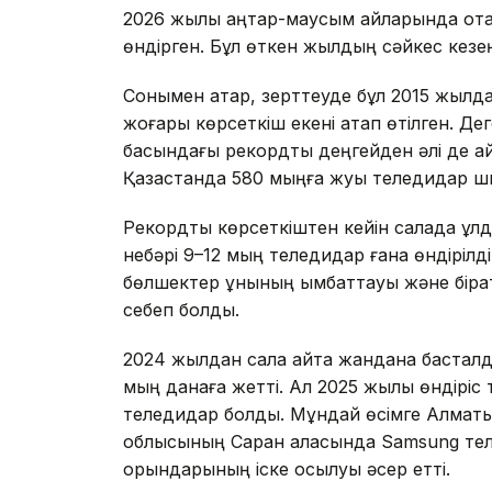
2026 жылы қаңтар-маусым айларында ота
өндірген. Бұл өткен жылдың сәйкес кезең
Сонымен қатар, зерттеуде бұл 2015 жылд
жоғары көрсеткіш екені атап өтілген. Дег
басындағы рекордтық деңгейден әлі де а
Қазақстанда 580 мыңға жуық теледидар ш
Рекордтық көрсеткіштен кейін салада құ
небәрі 9–12 мың теледидар ғана өндірілд
бөлшектер құнының қымбаттауы және бірқ
себеп болды.
2024 жылдан сала қайта жандана басталды
мың данаға жетті. Ал 2025 жылы өндіріс 
теледидар болды. Мұндай өсімге Алматы
облысының Саран қаласында Samsung тел
орындарының іске қосылуы әсер етті.