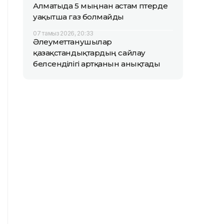
Алматыда 5 мыңнан астам пәтерде
уақытша газ болмайды
07 тамыз 2026, 20:33
Әлеуметтанушылар
қазақстандықтардың сайлау
белсенділігі артқанын анықтады