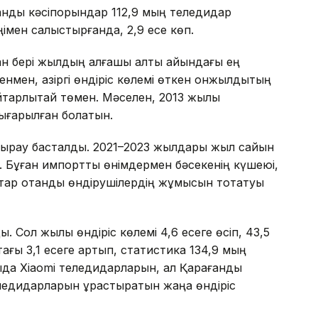
ндық кәсіпорындар 112,9 мың теледидар
імен салыстырғанда, 2,9 есе көп.
ан бері жылдың алғашқы алты айындағы ең
енмен, қазіргі өндіріс көлемі өткен онжылдықтың
йтарлықтай төмен. Мәселен, 2013 жылы
ығарылған болатын.
лдырау басталды. 2021–2023 жылдары жыл сайын
і. Бұған импорттық өнімдермен бәсекенің күшеюі,
атар отандық өндірушілердің жұмысын тоқтатуы
. Сол жылы өндіріс көлемі 4,6 есеге өсіп, 43,5
тағы 3,1 есеге артып, статистика 134,9 мың
да Xiaomi теледидарларын, ал Қарағанды
едидарларын құрастыратын жаңа өндіріс