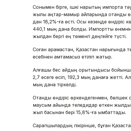
Сонымен бірге, ішкі нарықтың импортқа тә
жылы қаңтар-мамыр айларында отандық өн
дан 18,2%-ға өсті. Осы кезеңде өндіріс кө
440,1 мың дана болды. Импорттық өнімнің 
жылдан бергі ең төменгі деңгейге түсті.
Соған қарамастан, Қазақстан нарығында те
есебінен қамтамасыз етіліп жатыр.
Алғашқы бес айдың қорытындысы бойынш
2,7 есеге өсіп, 192,3 мың данаға жетті. А
мың дана тіркелді.
Отандық өндіріс өркендегенмен, бөлшек 
маусым айында теледидар өткен жылдың
жыл басынан бері 15,8%-ға қымбаттады.
Сарапшылардың пікірінше, бұған Қазақста