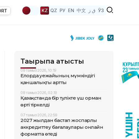
KZ
QZ
РУ
EN
中文
ق ز
ЎЗ
ORT
Тақырыпқа қатысты
08 тамыз 2026, 10:19
Елорда әуежайының мүмкіндігі
қаншалықты артты
08 тамыз 2026, 02:19
Қазақстанда бір тәулікте үш орман
өрті тіркелді
07 тамыз 2026, 22:59
2027 жылдан бастап жоспарлы
аккредиттеу бағалаулары онлайн
форматта өтеді