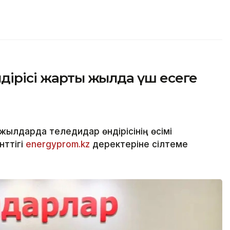
ндірісі жарты жылда үш есеге
жылдарда теледидар өндірісінің өсімі
нттігі
energyprom.kz
деректеріне сілтеме