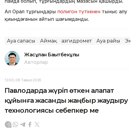
пайда болып, тұрғындардың мазасын қашырды.
Ал Орал тұрғындары
полигон түтінінен
тыныс алу
қиындағанын айтып шағымданды.
Ауа сапасы
Аймақ
Қазгидромет
Ауа райы
Эко
Жасұлан Бақытбекұлы
Авторлар
13:00, 08 Тамыз 2026
Павлодарда жүріп өткен алапат
құйынға жасанды жаңбыр жаудыру
технологиясы себепкер ме