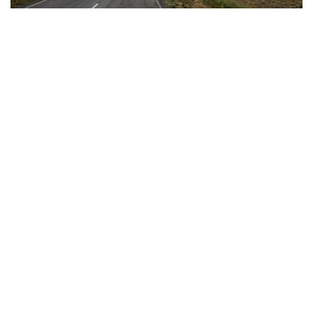
Фото: Видеодан алынған скрин
Сауалдарымызға «Қазгидромет» РМК Ғылыми-
зерттеу орталығының директоры, климаттың
өзгеруі мен гидрологиялық процестерді зерттеу
саласындағы жетекші маман Тұрсын Тілләкәрім
жауап берді.