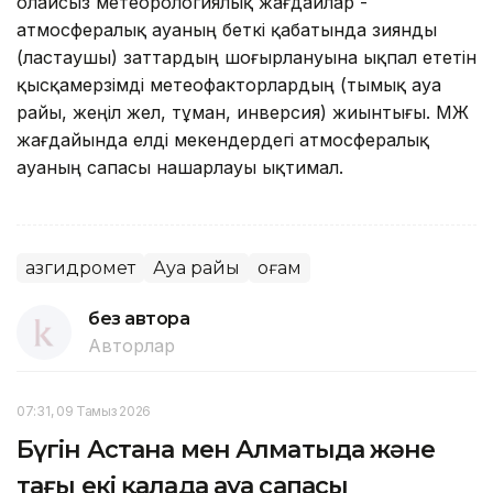
Қолайсыз метеорологиялық жағдайлар -
атмосфералық ауаның беткі қабатында зиянды
(ластаушы) заттардың шоғырлануына ықпал ететін
қысқамерзімді метеофакторлардың (тымық ауа
райы, жеңіл жел, тұман, инверсия) жиынтығы. ҚМЖ
жағдайында елді мекендердегі атмосфералық
ауаның сапасы нашарлауы ықтимал.
Қазгидромет
Ауа райы
Қоғам
без автора
Авторлар
07:31, 09 Тамыз 2026
Бүгін Астана мен Алматыда және
тағы екі қалада ауа сапасы