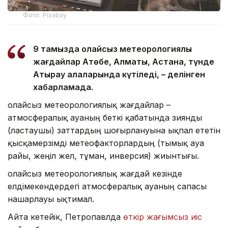
Фото: Pixabay
9 тамызда қолайсыз метеорологиялық
жағдайлар Ақтөбе, Алматы, Астана, түнде
Атырау қалаларында күтіледі, – делінген
хабарламада.
Қолайсыз метеорологиялық жағдайлар –
атмосфералық ауаның беткі қабатында зиянды
(ластаушы) заттардың шоғырлануына ықпал ететін
қысқамерзімді метеофакторлардың (тымық ауа
райы, жеңіл жел, тұман, инверсия) жиынтығы.
Қолайсыз метеорологиялық жағдай кезінде
елдімекендердегі атмосфералық ауаның сапасы
нашарлауы ықтимал.
Айта кетейік, Петропавлда
өткір жағымсыз иіс