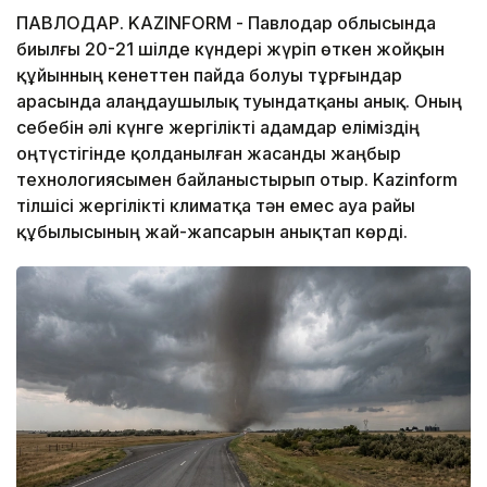
ПАВЛОДАР. KAZINFORM - Павлодар облысында
биылғы 20-21 шілде күндері жүріп өткен жойқын
құйынның кенеттен пайда болуы тұрғындар
арасында алаңдаушылық туындатқаны анық. Оның
себебін әлі күнге жергілікті адамдар еліміздің
оңтүстігінде қолданылған жасанды жаңбыр
технологиясымен байланыстырып отыр. Kazinform
тілшісі жергілікті климатқа тән емес ауа райы
құбылысының жай-жапсарын анықтап көрді.