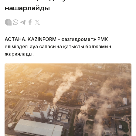
нашарлайды
АСТАНА. KAZINFORM – «Қазгидромет» РМК
еліміздегі ауа сапасына қатысты болжамын
жариялады.