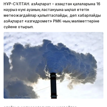
НҰР-СҰЛТАН. ҚазАқпарат – Қазақстан қалаларына 16
наурыз күні ауаның ластануына ықпал ететін
метеожағдайлар қалыптаспайды, деп хабарлайды
ҚазАқпарат «Қазгидромет» РМК-ның мәліметтеріне
сүйене отырып.