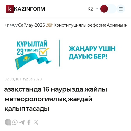
KAZINFORM
KZ
Сайлау-2026
Конституциялық реформа
Арнайы жо
Тренд:
02:30, 16 Наурыз 2020
Қазақстанда 16 наурызда жайлы
метеорологиялық жағдай
қалыптасады