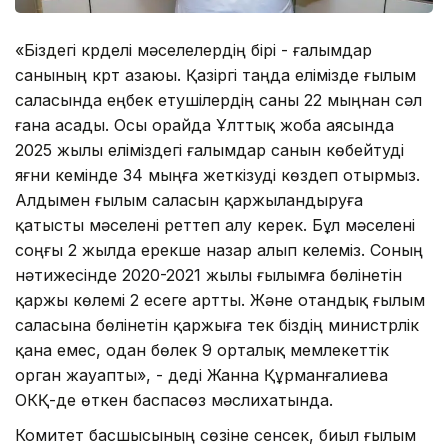
«Біздегі күрделі мәселелердің бірі - ғалымдар
санының күрт азаюы. Қазіргі таңда елімізде ғылым
саласында еңбек етушілердің саны 22 мыңнан сәл
ғана асады. Осы орайда Ұлттық жоба аясында
2025 жылы еліміздегі ғалымдар санын көбейтуді
яғни кемінде 34 мыңға жеткізуді көздеп отырмыз.
Алдымен ғылым саласын қаржыландыруға
қатысты мәселені реттеп алу керек. Бұл мәселені
соңғы 2 жылда ерекше назар алып келеміз. Соның
нәтижесінде 2020-2021 жылы ғылымға бөлінетін
қаржы көлемі 2 есеге артты. Және отандық ғылым
саласына бөлінетін қаржыға тек біздің министрлік
қана емес, одан бөлек 9 орталық мемлекеттік
орган жауапты», - деді Жанна Құрманғалиева
ОКҚ-де өткен баспасөз мәслихатында.
Комитет басшысының сөзіне сенсек, биыл ғылым