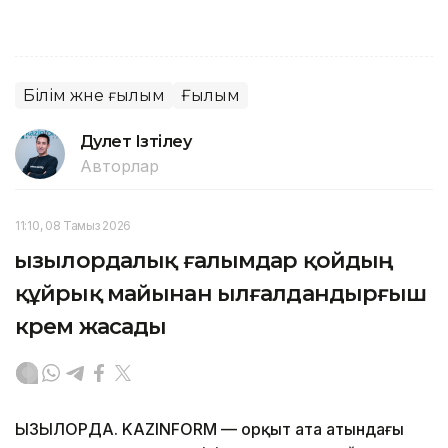
Білім және ғылым
Ғылым
Дәулет Ізтілеу
Авторлар
11:10, 08 Тамыз 2026
Қызылордалық ғалымдар қойдың
құйрық майынан ылғалдандырғыш
крем жасады
ҚЫЗЫЛОРДА. KAZINFORM — Қорқыт ата атындағы