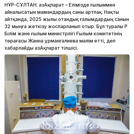
НҰР-СҰЛТАН. ҚазАқпарат – Елімізде ғылыммен
айналысатын мамандардың саны артпақ. Нақты
айтқанда, 2025 жылы отандық ғалымдардың санын
32 мыңға жеткізу жоспарланып отыр. Бұл туралы ҚР
Білім және ғылым министрлігі Ғылым комитетінің
төрағасы Жанна Құрманғалиева мәлім етті, деп
хабарлайды ҚазАқпарат тілшісі.