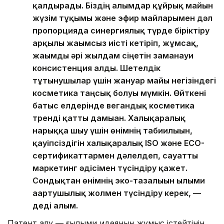
қалдырады. Біздің ғалымдар құйрық майын
жүзім тұқымы және эфир майларымен дәл
пропорцияда синергиялық түрде біріктіру
арқылы жағымсыз иісті кетіріп, жұмсақ,
жағымды әрі жылдам сіңетін заманауи
консистенция алды. Шетелдік
тұтынушылар үшін жануар майы негізіндегі
косметика таңсық болуы мүмкін. Өйткені
батыс елдерінде вегандық косметика
тренді қатты дамыған. Халықаралық
нарыққа шығу үшін өнімнің табиғилығын,
қауіпсіздігін халықаралық ISO және ECO-
сертификаттармен дәлелдеп, сауатты
маркетинг әдісімен түсіндіру қажет.
Сондықтан өнімнің эко-тазалығын ғылыми
ағартушылық жолмен түсіндіру керек, —
деді ғалым.
Патент алу — ғылыми идеяның жұмыс істейтінін