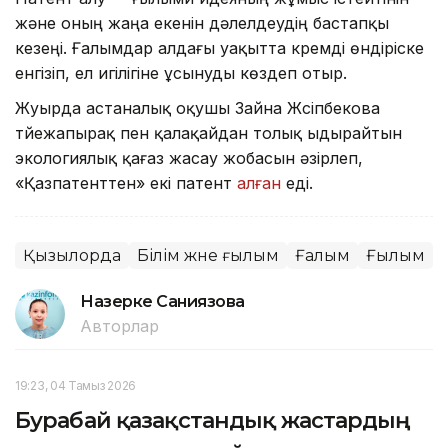
және оның жаңа екенін дәлелдеудің бастапқы
кезеңі. Ғалымдар алдағы уақытта кремді өндіріске
енгізіп, ел игілігіне ұсынуды көздеп отыр.
Жуырда астаналық оқушы Зайна Жүсіпбекова
түйежапырақ пен қалақайдан толық ыдырайтын
экологиялық қағаз жасау жобасын әзірлеп,
«Қазпатенттен» екі патент
алған
еді.
Қызылорда
Білім және ғылым
Ғалым
Ғылым
Назерке Саниязова
Авторлар
19:23, 04 Тамыз 2026
Бурабай қазақстандық жастардың