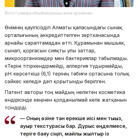
Фото Гүлмира Абызбекованың жеке архивінен
Өнімнің қауіпсіздігі Алматы қаласындағы сынақ
орталығының аккредиттелген зертханасында
арнайы сараптамадан өтті. Құрамынан мышьяк,
сынап, қорғасын сияқты улы заттар,
микроорганизмдер мен бактериялар табылмады.
«Теріні тітіркендірмейді, аллергия тудырмайды,
pH көрсеткіші (6,1) терінің табиғи ортасына толық
сәйкес келеді» деп қорытынды берілген.
Патент авторы тоң майдың неліктен косметика
өндірісінде кеңінен қолданылмай келе жатқанын
түсіндірді.
— Оның өзіне тән ерекше иісі мен тығыз,
ауыр текстурасы бар. Дұрыс өңделмесе,
теріге баяу сіңіп, майлы жылтыр із