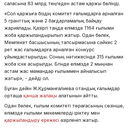
саласына 83 млрд теңгеден астам қаржы бөлінді.
«Сол қаржыға біздің комитет ғалымдарға арналған
5 гранттық және 2 бағдарламалық байқау
жариялады. Қазіргі таңда елімізде 1164 ғылыми
жоба қаржыландырылып жатыр. Одан бөлек,
Мемлекет басшысының тапсырмасына сәйкес 2
рет жас ғалымдарға арналған конкурс
ұйымдастырылды. Соның нәтижесінде 315 ғылыми
жоба іске асырылды. Бүгінде елімізде 2 мыңнан
астам жас мамандар ғылыммен айналысып
жатыр», - дейді ол.
Бұған дейін Ж.Құрманғалиева отандық ғалымдар
орташа
қанша жалақы
алатынын айтты.
Одан бөлек, ғылым комитеті төрағасының сөзінше,
елімізде ғылыми мекемелерді іріктеу мен
қаржыландыру ережесі
әзірленіп жатыр.