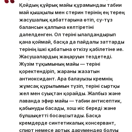
Қойдың құйрық майы құрамындағы табиғи
май қышқылы мен стерин терінің ең терең
жасушалық қабаттарына өтіп, су-тұз
балансын қалпына келтіретіні
дәлелденген. Ол теріні ылғалдандырып
қана қоймай, басқа да пайдалы заттарды
терінің ішкі қабатына өткізу қабілетіне ие.
Жасушалардың жаңаруын тездетеді.
Жүзім тұқымының майы — теріні
қоректендіріп, жараны жазатын
антиоксидант. Ара балауызы кремнің
жұмсақ құрылымын түзіп, теріні сыртқы
жел мен суықтан қорғайды. Жалбыз және
лаванда эфир майы — табиғи антисептик,
қабынуды басады, хош иіс береді және
бұлшықетті босаңсытады. Басқа
кремдерде синтетикалық консервант,
спирт немесе артық дәрумендер болуы