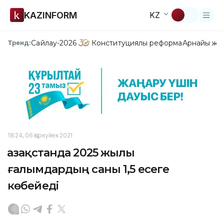
KAZINFORM
KZ
Сайлау-2026
Конституциялық реформа
Арнайы жо
Тренд:
18:24, 06 Қыркүйек 2021
Қазақстанда 2025 жылы
ғалымдардың саны 1,5 есеге
көбейеді