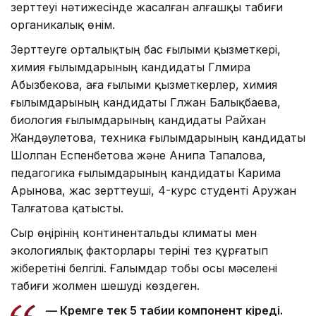
зерттеуі нәтижесінде жасалған алғашқы табиғи
органикалық өнім.
Зерттеуге орталықтың бас ғылыми қызметкері,
химия ғылымдарының кандидаты Гүлмира
Абызбекова, аға ғылыми қызметкерлер, химия
ғылымдарының кандидаты Гүлжан Балықбаева,
биология ғылымдарының кандидаты Райхан
Жандәулетова, техника ғылымдарының кандидаты
Шолпан Еспенбетова және Анипа Тапалова,
педагогика ғылымдарының кандидаты Карима
Арынова, жас зерттеуші, 4-курс студенті Аружан
Талғатова қатысты.
Сыр өңірінің континентальды климаты мен
экологиялық факторлары теріні тез құрғатып
жіберетіні белгілі. Ғалымдар тобы осы мәселені
табиғи жолмен шешуді көздеген.
— Кремге тек 5 табиғи компонент кіреді.