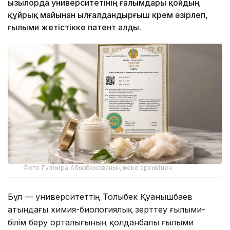
Қызылорда университетінің ғалымдары қойдың
құйрық майынан ылғалдандырғыш крем әзірлеп,
ғылыми жетістікке патент алды.
Фото Гүлмира Абызбекованың жеке архивінен
Бұл — университеттің Толыбек Қуанышбаев
атындағы химия-биологиялық зерттеу ғылыми-
білім беру орталығының қолданбалы ғылыми