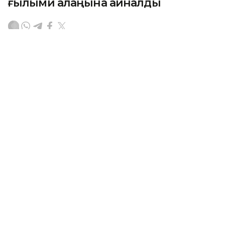
ғылыми алаңына айналды
АСТАНА. KAZINFORM — «Бурабай» ұлттық саябағы
туристердің ғана емес, жас зерттеушілердің де
жиі бас қосатын орнына айналып келеді. Бүгін
Бурабайдағы Nazarbayev University (NU) ғылыми-
білім беру кешенін жоғары оқу орындарының
студенттері ғана емес, жүздеген мектеп
оқушылары да толыққанды зертхана ретінде
кеңінен пайдаланып жүр.