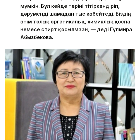
мүмкін. Бұл кейде теріні тітіркендіріп,
дәруменді шамадан тыс көбейтеді. Біздің
өнім толық органикалық, химиялық қоспа
немесе спирт қосылмаған, — деді Гүлмира
Абызбекова.