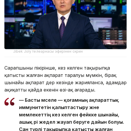
Jibek Joly телеарнасы эфирінен скрин
Сарапшының пікірінше, кез келген тақырыпқа
қатысты жалған ақпарат таралуы мүмкін, бірақ
шынайы ақпарат дер кезінде жарияланса, адамдар
ақиқаттың қайда екенін өзі-ақ аңғарады.
— Басты мәселе — қоғамның ақпараттық
иммунитетін қалыптастыру және
мемлекеттің кез келген фейкке шынайы,
ашық әрі жедел жауап беруге дайын болуы.
Сан түрлі тақырыпқа қатысты жалған