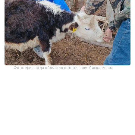
Фото: Қызылорда облыстық ветеринария басқармасы
Қостанай облыстық ветеринария басқармасының
мәліметінше, Қазанбасы ауылында жоспарлы
диагностикалық тексеру барысында ПТР әдісімен
ауру жұқтырған мал анықталған.
Мамандар 323 бас ірі қараны тексерген. Соның 23
басынан бруцеллез анықталып, барлығы
санитариялық талаптарға сай сойылған.