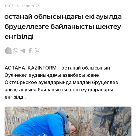
13:05, 15 Шілде 2026
Қостанай облысындағы екі ауылда
бруцеллезге байланысты шектеу
енгізілді
АСТАНА. KAZINFORM – Қостанай облысының
Әулиекөл ауданындағы Қазанбасы және
Октябрьское ауылдарында малдан бруцеллез
анықталуына байланысты шектеу шаралары
енгізілді.