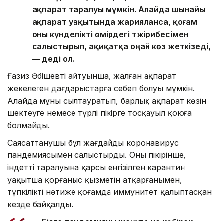
ақпарат таралуы мүмкін. Алайда шынайы
ақпарат уақытында жарияланса, қоғам
оны күнделікті өмірдегі тәжірибесімен
салыстырып, ақиқатқа оңай көз жеткізеді,
— деді ол.
Ғазиз Әбішевтің айтуынша, жалған ақпарат
жекелеген дағдарыстарға себеп болуы мүмкін.
Алайда мұны сылтауратып, барлық ақпарат көзін
шектеуге немесе түрлі пікірге тосқауыл қоюға
болмайды.
Саясаттанушы бұл жағдайды коронавирус
пандемиясымен салыстырды. Оның пікірінше,
індеттің таралуына қарсы енгізілген карантин
уақытша қорғаныс қызметін атқарғанымен,
түпкілікті нәтиже қоғамда иммунитет қалыптасқан
кезде байқалды.