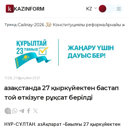
KAZINFORM
KZ
Сайлау-2026
Конституциялық реформа
Арнайы жо
Тренд:
11:28, 21 Қыркүйек 2021
Қазақстанда 27 қыркүйектен бастап
той өткізуге рұқсат берілді
НҰР-СҰЛТАН. ҚазАқпарат –Биылғы 27 қыркүйектен