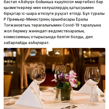
бастап «Ashyq» бойынша «қауіпсіз» мәртебесі бар
қызметкерлер мен келушілердің қатысуымен
бірқатар іс-шара өткізуге рұқсат етілді. Бұл туралы
ҚР Премьер-Министрінің орынбасары Ералы
Тоғжановтың төрағалығымен Covid-19 таралуына
жол бермеу жөніндегі ведомствоаралық
комиссияның отырысында белгілі болды, деп
хабарлайды ҚазАқпарат.