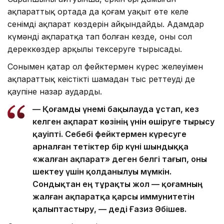
ақпараттық ортада да қоғам уақыт өте келе
сенімді ақпарат көздерін айқындайды. Адамдар
күмәнді ақпаратқа тап болған кезде, оны сол
дереккөздер арқылы тексеруге тырысады.
Сонымен қатар ол фейктермен күрес желеуімен
ақпараттық кеңістікті шамадан тыс реттеудің де
қаупіне назар аударды.
— Қоғамды үнемі бақылауда ұстап, кез
келген ақпарат көзінің үнін өшіруге тырысу
қауіпті. Себебі фейктермен күресуге
арналған тетіктер бір күні шындыққа
«жалған ақпарат» деген белгі тағып, оны
шектеу үшін қолданылуы мүмкін.
Сондықтан ең тұрақты жол — қоғамның
жалған ақпаратқа қарсы иммунитетін
қалыптастыру, — деді Ғазиз Әбішев.