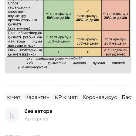
Үкімет
Карантин
ҚР Үкіметі
Коронавирус
Баст
без автора
Авторлар