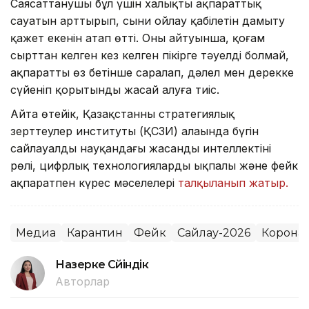
Саясаттанушы бұл үшін халықтың ақпараттық
сауатын арттырып, сыни ойлау қабілетін дамыту
қажет екенін атап өтті. Оның айтуынша, қоғам
сырттан келген кез келген пікірге тәуелді болмай,
ақпаратты өз бетінше саралап, дәлел мен дерекке
сүйеніп қорытынды жасай алуға тиіс.
Айта өтейік, Қазақстанның стратегиялық
зерттеулер институты (ҚСЗИ) алаңында бүгін
сайлауалды науқандағы жасанды интеллектінің
рөлі, цифрлық технологиялардың ықпалы және фейк
ақпаратпен күрес мәселелері
талқыланып жатыр.
Медиа
Карантин
Фейк
Сайлау-2026
Корона
Назерке Сүйіндік
Авторлар