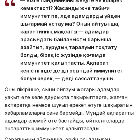
— Бізге пандемияны жеңуге не көбірек
көмектесті? Жасанды және табиғи
иммунитет пе, әлде адамдарды үйден
шығармай ұстау ма? Оның айтуынша,
карантиннің мақсаты — адамдар
арасындағы байланысты барынша
азайтып, аурудың таралуын тоқтату
болды, бірақ іс жүзінде қоғамда
иммунитет қалыптасты. Ақпарат
кеңістігінде де дәл осындай иммунитет
болуы керек, — деді саясаттанушы.
Оның пікірінше, сыни ойлауы жоғары адамдар
уақыт өте келе даурықпа тақырыптарға, жалған
ақпаратқа немесе шұғыл әрекет етуге шақыратын
хабарламаларға сене бермейді. Мұндай ақпаратты
адамдар елемей өте бастайды, өйткені оларда
ақпараттық иммунитет қалыптасады.
Сарапшының айтуынша, еркін әрі дамыған