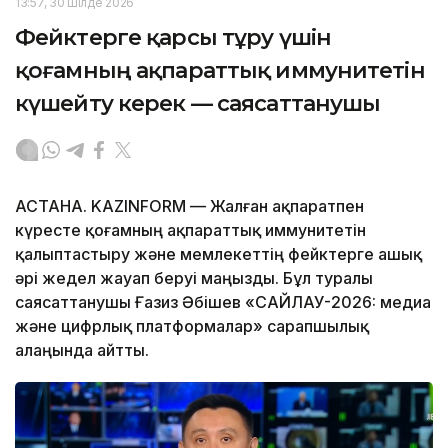
13:57, 30 Шілде 2026
Фейктерге қарсы тұру үшін
қоғамның ақпараттық иммунитетін
күшейту керек — саясаттанушы
АСТАНА. KAZINFORM — Жалған ақпаратпен
күресте қоғамның ақпараттық иммунитетін
қалыптастыру және мемлекеттің фейктерге ашық
әрі жедел жауап беруі маңызды. Бұл туралы
саясаттанушы Ғазиз Әбішев «САЙЛАУ-2026: медиа
және цифрлық платформалар» сарапшылық
алаңында айтты.