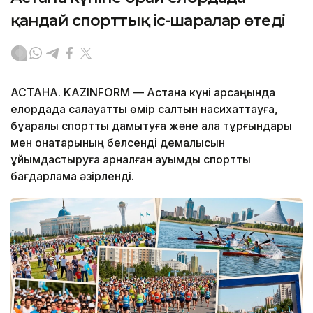
қандай спорттық іс-шаралар өтеді
АСТАНА. KAZINFORM — Астана күні қарсаңында
елордада салауатты өмір салтын насихаттауға,
бұқаралық спортты дамытуға және қала тұрғындары
мен қонақтарының белсенді демалысын
ұйымдастыруға арналған ауқымды спорттық
бағдарлама әзірленді.