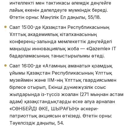
интеллекті мен тактикасы әлемдік деңгейге
лайық екенін дәлелдеуге мүмкіндік береді.
Өтетін орны: Мәңгілік Ел даңғылы, 55/18.
Сағат 15:00-де Қазақстан Республикасының
Ұлттық академиялық кітапханасының
конференц-залында мемлекеттік деңгейдегі
маңызды инновациялық жоба — «Qazemle» IT
бағдарламасының таныстырылымы өтеді.
Сағат 16:00-де «Атамның аманаты» қоғамдық
ұйымы Қазақстан Республикасының Ұлттық
музейімен және ІІМ-нің Ұлттық гвардиясымен
бірлесе отырып, Екінші дүниежүзілік соғыс
жылдарында із-түссіз жоғалған (271 мыңнан астам
адам) қазақстандықтарды еске алуға арналған
«СӨНБЕЙДІ ӘКЕ, ШЫРАҒЫҢ» әскери-
патриоттық акциясын өткізеді. Өтетін орны:
Тәуелсіздік даңғылы, 54.