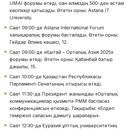
UMAI форумы өтеді, оған еліміздің 500-ден астам
кәсіпкері қатысады. Өтетін орны: Astana IT
University.
Сағат 09:00-де Astana International Forum
халықаралық форумы басталады. Өтетін орны:
Гейдар Әлиев көшесі, 12.
Сағат 09:00-де «Қытай – Орталық Азия 2025»
форумы өтеді. Өтетін орны: Қабанбай батыр
даңғылы, 15.
Сағат 10:00-де Қазақстан Республикасы
Парламенті Сенатының отырысы өтеді.
Сағат 11:30-да Президент жанындағы «Орталық
коммуникациялар қызметі» РММ баспасөз
конференциясын өткізеді. Тақырыбы: «Елдегі
теміржол саласын дамыту шаралары».
Сағат 12:30-да Еуразия ұлттық университетінің