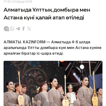
17:46, 03 Шілде 2026
Алматыда Ұлттық домбыра мен
Астана күні қалай атап өтіледі
АЛМАТЫ. KAZINFORM — Алматыда 4-6 шілде
аралығында Ұлттық домбыра күні мен Астана күніне
арналған бірқатар іс-шара өтеді.