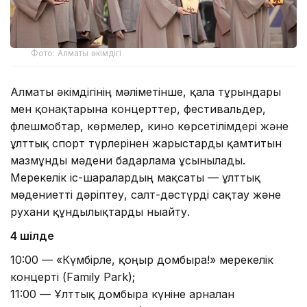
Фото: Алматы әкімдігі
Алматы әкімдігінің мәліметінше, қала тұрғындары
мен қонақтарына концерттер, фестивальдер,
флешмобтар, көрмелер, кино көрсетілімдері және
ұлттық спорт түрлерінен жарыстарды қамтитын
мазмұнды мәдени бағдарлама ұсынылады.
Мерекелік іс-шаралардың мақсаты — ұлттық
мәдениетті дәріптеу, салт-дәстүрді сақтау және
рухани құндылықтарды нығайту.
4 шілде
10:00 — «Күмбірле, қоңыр домбыра!» мерекелік
концерті (Family Park);
11:00 — Ұлттық домбыра күніне арналған