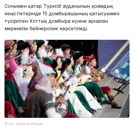
Сонымен қатар Түрксіб ауданының қоғамдық
кеңістіктерінде 15 домбырашының қатысуымен
түсірілген Ұлттық домбыра күніне арналған
мерекелік бейнеролик көрсетіледі.
Фото: Алматы әкімдігі