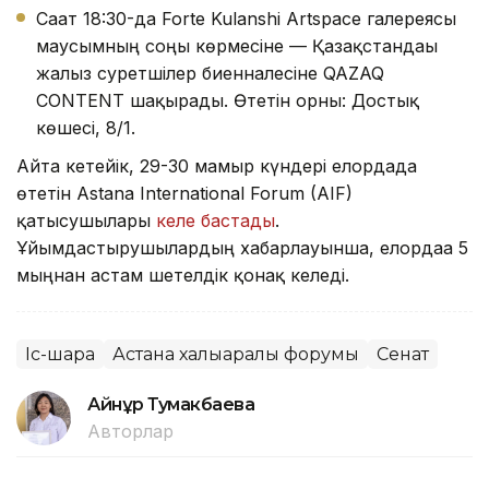
Сағат 18:30-да Forte Kulanshi Artspace галереясы
маусымның соңғы көрмесіне — Қазақстандағы
жалғыз суретшілер биенналесіне QAZAQ
CONTENT шақырады. Өтетін орны: Достық
көшесі, 8/1.
Айта кетейік, 29-30 мамыр күндері елордада
өтетін Astana International Forum (AIF)
қатысушылары
келе бастады
.
Ұйымдастырушылардың хабарлауынша, елордаға 5
мыңнан астам шетелдік қонақ келеді.
Іс-шара
Астана халықаралық форумы
Сенат
Айнұр Тумакбаева
Авторлар