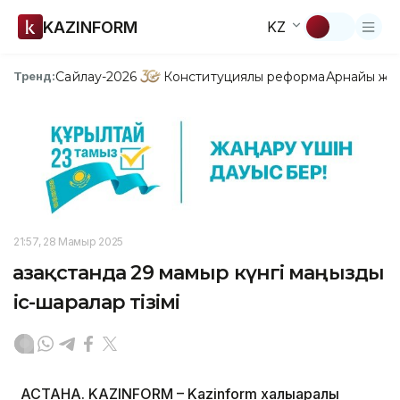
KAZINFORM
KZ
Сайлау-2026
Конституциялық реформа
Арнайы жо
Тренд:
21:57, 28 Мамыр 2025
Қазақстанда 29 мамыр күнгі маңызды
іс-шаралар тізімі
АСТАНА. KAZINFORM – Kazinform халықаралық