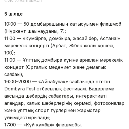
Фото: Алматы әкімдігі
5 шілде
10:00 — 50 домбырашының қатысуымен флешмоб
(Нұркент шағынауданы, 7);
11:00 — «Күмбірле, домбыра, жасай бер, Астана!»
мерекелік концерті (Арбат, Жібек жолы көшесі,
100);
11:00 — Ұлттық домбыра күніне арналған мерекелік
концерт (Орталық мәдениет және демалыс
саябағы);
16:00–20:00 — «Айнабұлақ» саябағында өтетін
Dombyra Fest отбасылық фестивалі. Бағдарлама
аясында шебердің сабақтары, интерактивті
алаңдар, халық шеберлерінің көрмесі, фотозоналар
және ұлттық спорт түрлерінен жарыстар
ұйымдастырылады;
17:00 — «Күй күмбірі» флешмобы.