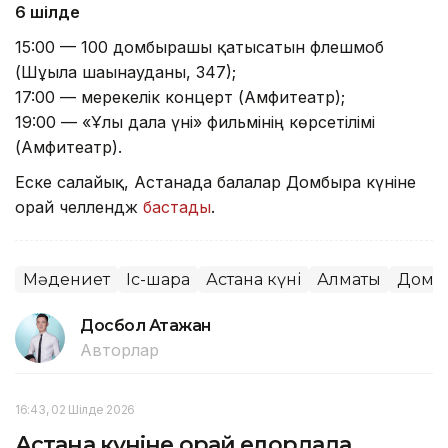
6 шілде
15:00 — 100 домбырашы қатысатын флешмоб
(Шұғыла шағынауданы, 347);
17:00 — мерекелік концерт (Амфитеатр);
19:00 — «Ұлы дала үні» фильмінің көрсетілімі
(Амфитеатр).
Еске салайық, Астанада балалар Домбыра күніне
орай челлендж
бастады
.
Мәдениет
Іс-шара
Астана күні
Алматы
Домб
Досбол Атажан
Авторлар
16:43, 02 Шілде 2026
Астана күніне орай елордада