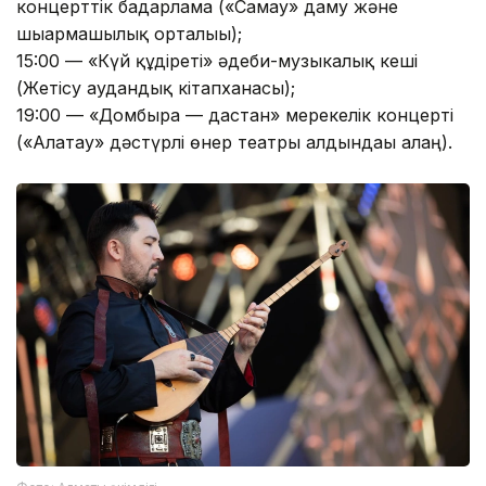
концерттік бағдарлама («Самғау» даму және
шығармашылық орталығы);
15:00 — «Күй құдіреті» әдеби-музыкалық кеші
(Жетісу аудандық кітапханасы);
19:00 — «Домбыра — дастан» мерекелік концерті
(«Алатау» дәстүрлі өнер театры алдындағы алаң).