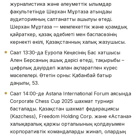
журналистика және әлеуметтік ғылымдар
факультетінде Шерхан Мұртаза атындағы
аудиторияның салтанатты ашылуы өтеді.
Шерхан Мұртаза — мемлекеттік және қоғамдық
қайраткер, қазақ әдебиеті мен баспасөзінің
көрнекті өкілі, Қазақстанның халық жазушысы.
Сағат 13:30-да Еуропа Кеңесінің Бас хатшысы
Ален Берсаның ашық дәрісі өтеді, тақырыбы –
цифрлық дәуірдегі жалған ақпаратпен күрес
мәселелері. Өтетін орны: Қабанбай батыр
даңғылы, 53.
Сағат 14:00-де Astana International Forum аясында
Corporate Chess Cup 2025 шахмат турнирі
басталады. Қазақстан шахмат федерациясы
(Kazchess), Freedom Holding Corp. және «Астана»
халықаралық қаржы орталығының қолдауымен
корпоративтік командаларды жинап, олардың