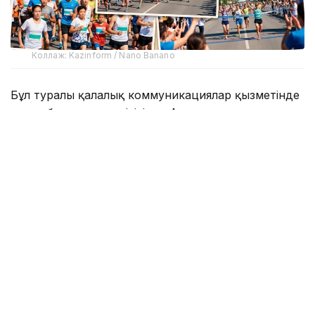
Коллаж: Kazinform / Nano Banano
Бұл туралы қалалық коммуникациялар қызметінде
өткен баспасөз мәжілісінде Астана қаласы
әкімдігінің «Спорттық-бұқаралық іс-шараларды
өткізу дирекциясы» КММ басшысы Азамат
Белгібаев айтты.
— Астана күнін мерекелеуге арналған
барлық спорттық іс-шараға қатысу да,
көрермен ретінде тамашалау да тегін.
Бағдарлама қала тұрғындары мен
қонақтарының барлық жас санатын
қамтиды, — деді спикер.
Республикалық және қалалық деңгейдегі