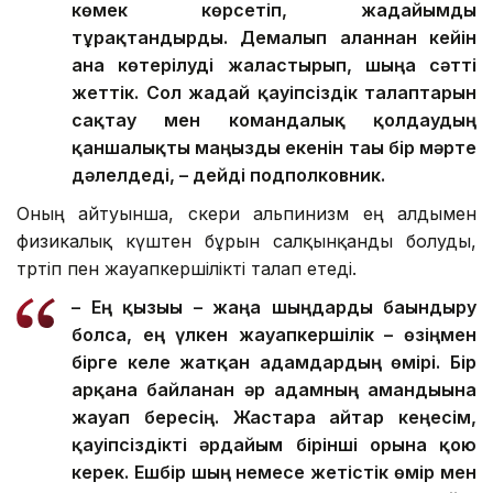
көмек көрсетіп, жағдайымды
тұрақтандырды. Демалып алғаннан кейін
ғана көтерілуді жалғастырып, шыңға сәтті
жеттік. Сол жағдай қауіпсіздік талаптарын
сақтау мен командалық қолдаудың
қаншалықты маңызды екенін тағы бір мәрте
дәлелдеді, – дейді подполковник.
Оның айтуынша, әскери альпинизм ең алдымен
физикалық күштен бұрын салқынқанды болуды,
тәртіп пен жауапкершілікті талап етеді.
– Ең қызығы – жаңа шыңдарды бағындыру
болса, ең үлкен жауапкершілік – өзіңмен
бірге келе жатқан адамдардың өмірі. Бір
арқанға байланған әр адамның амандығына
жауап бересің. Жастарға айтар кеңесім,
қауіпсіздікті әрдайым бірінші орынға қою
керек. Ешбір шың немесе жетістік өмір мен