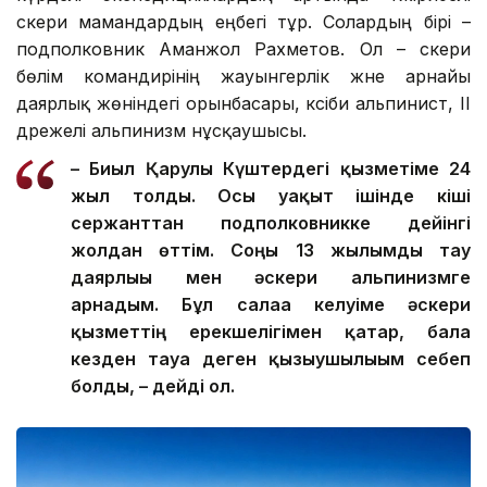
әскери мамандардың еңбегі тұр. Солардың бірі –
подполковник Аманжол Рахметов. Ол – әскери
бөлім командирінің жауынгерлік және арнайы
даярлық жөніндегі орынбасары, кәсіби альпинист, ІІ
дәрежелі альпинизм нұсқаушысы.
– Биыл Қарулы Күштердегі қызметіме 24
жыл толды. Осы уақыт ішінде кіші
сержанттан подполковникке дейінгі
жолдан өттім. Соңғы 13 жылымды тау
даярлығы мен әскери альпинизмге
арнадым. Бұл салаға келуіме әскери
қызметтің ерекшелігімен қатар, бала
кезден тауға деген қызығушылығым себеп
болды, – дейді ол.