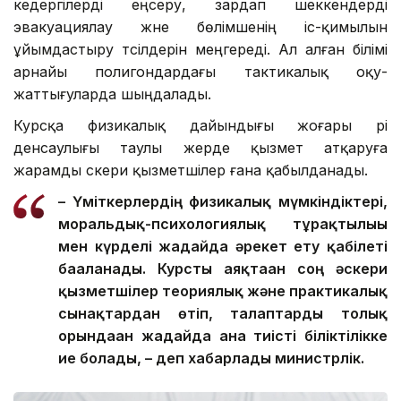
кедергілерді еңсеру, зардап шеккендерді
эвакуациялау және бөлімшенің іс-қимылын
ұйымдастыру тәсілдерін меңгереді. Ал алған білімі
арнайы полигондардағы тактикалық оқу-
жаттығуларда шыңдалады.
Курсқа физикалық дайындығы жоғары әрі
денсаулығы таулы жерде қызмет атқаруға
жарамды әскери қызметшілер ғана қабылданады.
– Үміткерлердің физикалық мүмкіндіктері,
моральдық-психологиялық тұрақтылығы
мен күрделі жағдайда әрекет ету қабілеті
бағаланады. Курсты аяқтаған соң әскери
қызметшілер теориялық және практикалық
сынақтардан өтіп, талаптарды толық
орындаған жағдайда ғана тиісті біліктілікке
ие болады, – деп хабарлады министрлік.