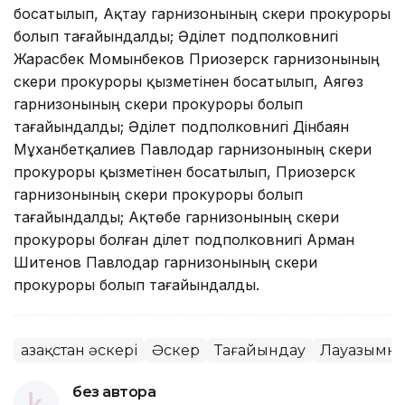
босатылып, Ақтау гарнизонының әскери прокуроры
болып тағайындалды; Әділет подполковнигі
Жарасбек Момынбеков Приозерск гарнизонының
әскери прокуроры қызметінен босатылып, Аягөз
гарнизонының әскери прокуроры болып
тағайындалды; Әділет подполковнигі Дінбаян
Мұханбетқалиев Павлодар гарнизонының әскери
прокуроры қызметінен босатылып, Приозерск
гарнизонының әскери прокуроры болып
тағайындалды; Ақтөбе гарнизонының әскери
прокуроры болған әділет подполковнигі Арман
Шитенов Павлодар гарнизонының әскери
прокуроры болып тағайындалды.
Қазақстан әскері
Әскер
Тағайындау
Лауазымна
без автора