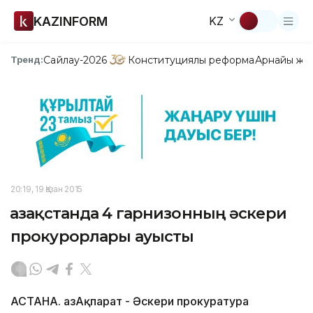
KAZINFORM
KZ
Сайлау-2026
Конституциялық реформа
Арнайы жо
Тренд:
20:19, 19 Қазан 2015
Қазақстанда 4 гарнизонның әскери
прокурорлары ауысты
АСТАНА. ҚазАқпарат - Әскери прокуратура