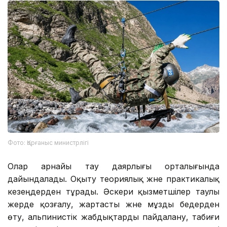
Фото: Қорғаныс министрлігі
Олар арнайы тау даярлығы орталығында
дайындалады. Оқыту теориялық және практикалық
кезеңдерден тұрады. Әскери қызметшілер таулы
жерде қозғалу, жартасты және мұзды бедерден
өту, альпинистік жабдықтарды пайдалану, табиғи