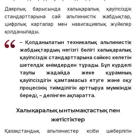
Даярлық барысында халықаралық қауіпсіздік
стандарттарына сай альпинистік жабдықтар,
цифрлық карталар мен навигациялық жүйелер
қолданылады.
– Қолданылатын техникалық альпинистік
жабдықтардың негізгі бөлігі халықаралық
қауіпсіздік стандарттарына сәйкес келетін
шетелдік өнімдерден тұрады. Бұл күрделі
таулы жағдайда жеке құрамның
қауіпсіздігін қамтамасыз етуге және оқу
процесінің тиімділігін арттыруға мүмкіндік
береді, – делінген ақпаратта.
Халықаралық ынтымақтастық пен
жетістіктер
Қазақстандық альпинистер кәсіби шеберлігін