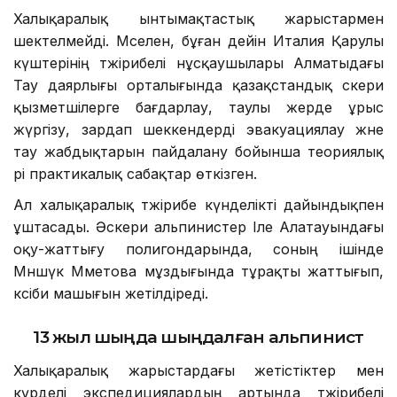
Халықаралық ынтымақтастық жарыстармен
шектелмейді. Мәселен, бұған дейін Италия Қарулы
күштерінің тәжірибелі нұсқаушылары Алматыдағы
Тау даярлығы орталығында қазақстандық әскери
қызметшілерге бағдарлау, таулы жерде ұрыс
жүргізу, зардап шеккендерді эвакуациялау және
тау жабдықтарын пайдалану бойынша теориялық
әрі практикалық сабақтар өткізген.
Ал халықаралық тәжірибе күнделікті дайындықпен
ұштасады. Әскери альпинистер Іле Алатауындағы
оқу-жаттығу полигондарында, соның ішінде
Мәншүк Мәметова мұздығында тұрақты жаттығып,
кәсіби машығын жетілдіреді.
13 жыл шыңда шыңдалған альпинист
Халықаралық жарыстардағы жетістіктер мен
күрделі экспедициялардың артында тәжірибелі