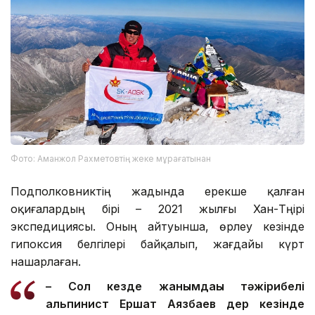
Фото: Аманжол Рахметовтің жеке мұрағатынан
Подполковниктің жадында ерекше қалған
оқиғалардың бірі – 2021 жылғы Хан-Тәңірі
экспедициясы. Оның айтуынша, өрлеу кезінде
гипоксия белгілері байқалып, жағдайы күрт
нашарлаған.
– Сол кезде жанымдағы тәжірибелі
альпинист Ершат Аязбаев дер кезінде