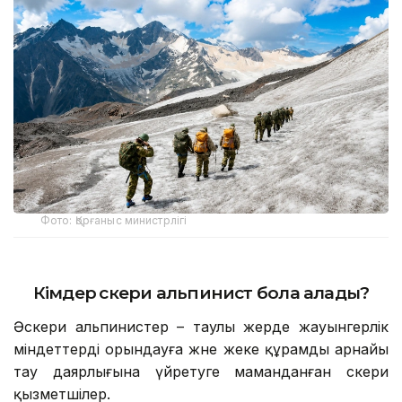
Фото: Қорғаныс министрлігі
Кімдер әскери альпинист бола алады?
Әскери альпинистер – таулы жерде жауынгерлік
міндеттерді орындауға және жеке құрамды арнайы
тау даярлығына үйретуге маманданған әскери
қызметшілер.