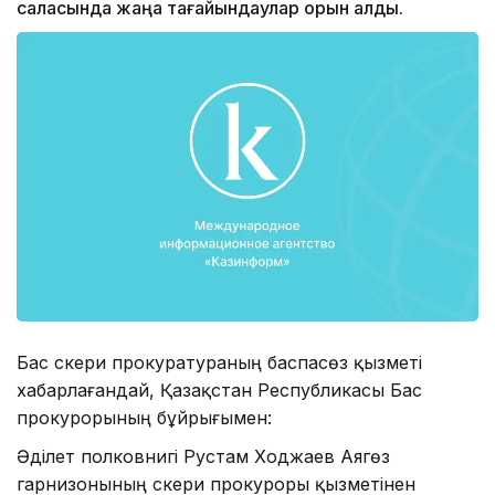
саласында жаңа тағайындаулар орын алды.
Бас әскери прокуратураның баспасөз қызметі
хабарлағандай, Қазақстан Республикасы Бас
прокурорының бұйрығымен:
Әділет полковнигі Рустам Ходжаев Аягөз
гарнизонының әскери прокуроры қызметінен