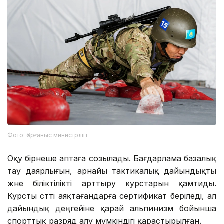
Фото: Қорғаныс министрлігі
Оқу бірнеше аптаға созылады. Бағдарлама базалық
тау даярлығын, арнайы тактикалық дайындықты
және біліктілікті арттыру курстарын қамтиды.
Курсты сәтті аяқтағандарға сертификат беріледі, ал
дайындық деңгейіне қарай альпинизм бойынша
спорттық разряд алу мүмкіндігі қарастырылған.