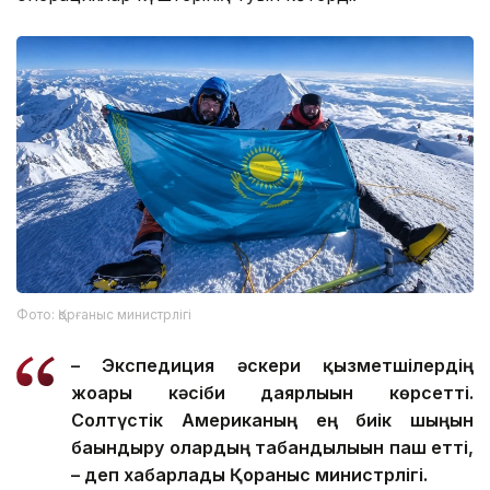
Фото: Қорғаныс министрлігі
– Экспедиция әскери қызметшілердің
жоғары кәсіби даярлығын көрсетті.
Солтүстік Американың ең биік шыңын
бағындыру олардың табандылығын паш етті,
– деп хабарлады Қорғаныс министрлігі.