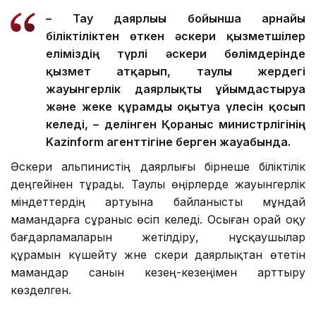
– Тау даярлығы бойынша арнайы
біліктіліктен өткен әскери қызметшілер
еліміздің түрлі әскери бөлімдерінде
қызмет атқарып, таулы жердегі
жауынгерлік даярлықты ұйымдастыруға
және жеке құрамды оқытуға үлесін қосып
келеді, – делінген Қорғаныс министрлігінің
Kazinform агенттігіне берген жауабында.
Әскери альпинистің даярлығы бірнеше біліктілік
деңгейінен тұрады. Таулы өңірлерде жауынгерлік
міндеттердің артуына байланысты мұндай
мамандарға сұраныс өсіп келеді. Осыған орай оқу
бағдарламаларын жетілдіру, нұсқаушылар
құрамын күшейту және әскери даярлықтан өтетін
мамандар санын кезең-кезеңімен арттыру
көзделген.