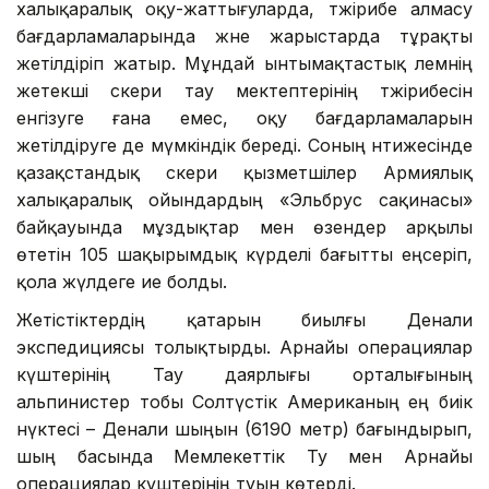
халықаралық оқу-жаттығуларда, тәжірибе алмасу
бағдарламаларында және жарыстарда тұрақты
жетілдіріп жатыр. Мұндай ынтымақтастық әлемнің
жетекші әскери тау мектептерінің тәжірибесін
енгізуге ғана емес, оқу бағдарламаларын
жетілдіруге де мүмкіндік береді. Соның нәтижесінде
қазақстандық әскери қызметшілер Армиялық
халықаралық ойындардың «Эльбрус сақинасы»
байқауында мұздықтар мен өзендер арқылы
өтетін 105 шақырымдық күрделі бағытты еңсеріп,
қола жүлдеге ие болды.
Жетістіктердің қатарын биылғы Денали
экспедициясы толықтырды. Арнайы операциялар
күштерінің Тау даярлығы орталығының
альпинистер тобы Солтүстік Американың ең биік
нүктесі – Денали шыңын (6190 метр) бағындырып,
шың басында Мемлекеттік Ту мен Арнайы
операциялар күштерінің туын көтерді.